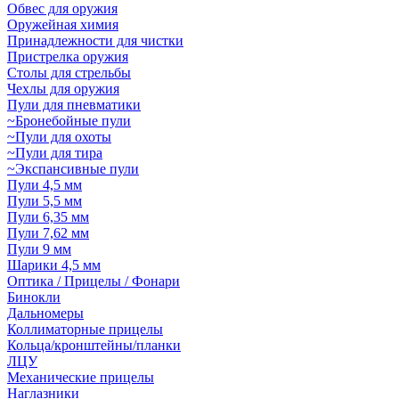
Обвес для оружия
Оружейная химия
Принадлежности для чистки
Пристрелка оружия
Столы для стрельбы
Чехлы для оружия
Пули для пневматики
~Бронебойные пули
~Пули для охоты
~Пули для тира
~Экспансивные пули
Пули 4,5 мм
Пули 5,5 мм
Пули 6,35 мм
Пули 7,62 мм
Пули 9 мм
Шарики 4,5 мм
Оптика / Прицелы / Фонари
Бинокли
Дальномеры
Коллиматорные прицелы
Кольца/кронштейны/планки
ЛЦУ
Механические прицелы
Наглазники