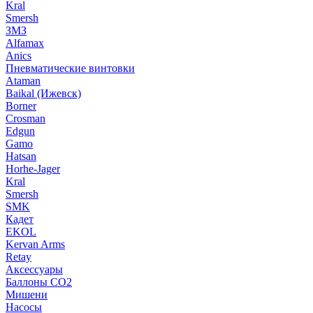
Kral
Smersh
ЗМЗ
Alfamax
Anics
Пневматические винтовки
Ataman
Baikal (Ижевск)
Borner
Crosman
Edgun
Gamo
Hatsan
Horhe-Jager
Kral
Smersh
SMK
Кадет
EKOL
Kervan Arms
Retay
Аксессуары
Баллоны СО2
Мишени
Насосы