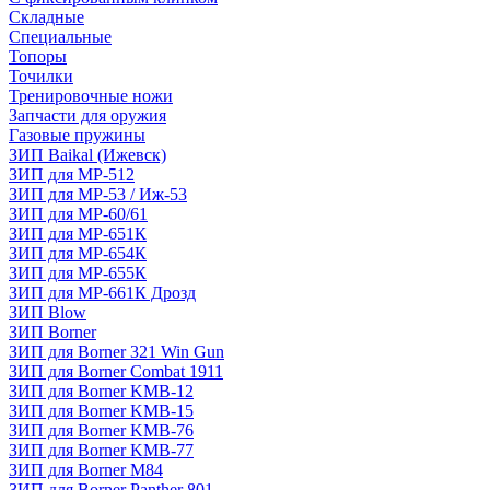
Складные
Специальные
Топоры
Точилки
Тренировочные ножи
Запчасти для оружия
Газовые пружины
ЗИП Baikal (Ижевск)
ЗИП для МР-512
ЗИП для МР-53 / Иж-53
ЗИП для МР-60/61
ЗИП для МР-651К
ЗИП для МР-654К
ЗИП для МР-655К
ЗИП для МР-661К Дрозд
ЗИП Blow
ЗИП Borner
ЗИП для Borner 321 Win Gun
ЗИП для Borner Combat 1911
ЗИП для Borner KMB-12
ЗИП для Borner KMB-15
ЗИП для Borner KMB-76
ЗИП для Borner KMB-77
ЗИП для Borner M84
ЗИП для Borner Panther 801