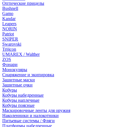
Оптические прицелы
Bushnell
Gamo
Kandar
Leapers
NORIN
Patriot
SNIPER
Swarovski
Trijicon
UMAREX / Walther
ZOS
Фонари
Монокуляры
Снаряжение и экипировка
Защитные маски
Защитные очки
Кобуры
Кобуры набедренные
Кобуры наплечные
Кобуры поясные
Маскировочные ленты для оружия
Наколенники и налокотники
Питьевые системы / Фляги
Платформы набедренные