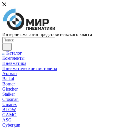
Интернет-магазин представительского класса
Каталог
Комплекты
Пневматика
Пневматические пистолеты
Атаман
Baikal
Borner
Gletcher
Stalker
Crosman
Umarex
BLOW
GAMO
ASG
Cybergun