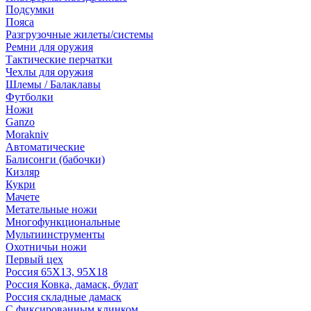
Подсумки
Пояса
Разгрузочные жилеты/системы
Ремни для оружия
Тактические перчатки
Чехлы для оружия
Шлемы / Балаклавы
Футболки
Ножи
Ganzo
Morakniv
Автоматические
Балисонги (бабочки)
Кизляр
Кукри
Мачете
Метательные ножи
Многофункциональные
Мультиинструменты
Охотничьи ножи
Первый цех
Россия 65Х13, 95Х18
Россия Ковка, дамаск, булат
Россия складные дамаск
С фиксированным клинком