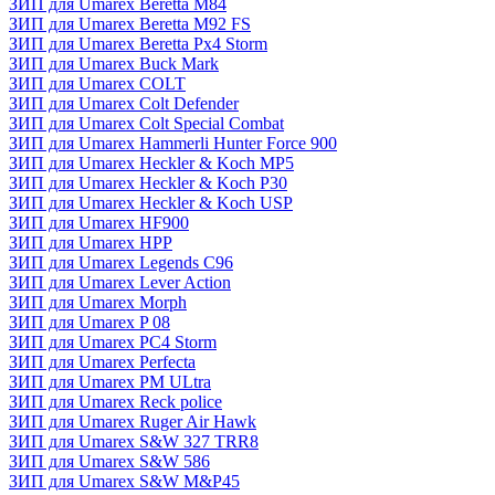
ЗИП для Umarex Beretta M84
ЗИП для Umarex Beretta M92 FS
ЗИП для Umarex Beretta Px4 Storm
ЗИП для Umarex Buck Mark
ЗИП для Umarex COLT
ЗИП для Umarex Colt Defender
ЗИП для Umarex Colt Special Combat
ЗИП для Umarex Hammerli Hunter Force 900
ЗИП для Umarex Heckler & Koch MP5
ЗИП для Umarex Heckler & Koch P30
ЗИП для Umarex Heckler & Koch USP
ЗИП для Umarex HF900
ЗИП для Umarex HPP
ЗИП для Umarex Legends C96
ЗИП для Umarex Lever Action
ЗИП для Umarex Morph
ЗИП для Umarex P 08
ЗИП для Umarex PC4 Storm
ЗИП для Umarex Perfecta
ЗИП для Umarex PM ULtra
ЗИП для Umarex Reck police
ЗИП для Umarex Ruger Air Hawk
ЗИП для Umarex S&W 327 TRR8
ЗИП для Umarex S&W 586
ЗИП для Umarex S&W M&P45