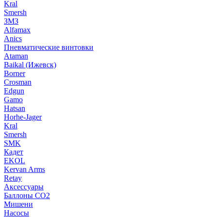
Kral
Smersh
ЗМЗ
Alfamax
Anics
Пневматические винтовки
Ataman
Baikal (Ижевск)
Borner
Crosman
Edgun
Gamo
Hatsan
Horhe-Jager
Kral
Smersh
SMK
Кадет
EKOL
Kervan Arms
Retay
Аксессуары
Баллоны СО2
Мишени
Насосы