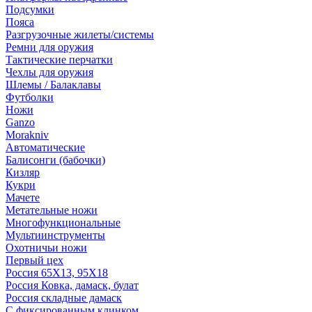
Подсумки
Пояса
Разгрузочные жилеты/системы
Ремни для оружия
Тактические перчатки
Чехлы для оружия
Шлемы / Балаклавы
Футболки
Ножи
Ganzo
Morakniv
Автоматические
Балисонги (бабочки)
Кизляр
Кукри
Мачете
Метательные ножи
Многофункциональные
Мультиинструменты
Охотничьи ножи
Первый цех
Россия 65Х13, 95Х18
Россия Ковка, дамаск, булат
Россия складные дамаск
С фиксированным клинком