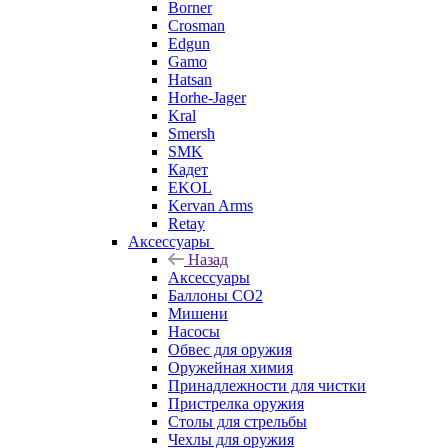
Borner
Crosman
Edgun
Gamo
Hatsan
Horhe-Jager
Kral
Smersh
SMK
Кадет
EKOL
Kervan Arms
Retay
Аксессуары
Назад
Аксессуары
Баллоны СО2
Мишени
Насосы
Обвес для оружия
Оружейная химия
Принадлежности для чистки
Пристрелка оружия
Столы для стрельбы
Чехлы для оружия