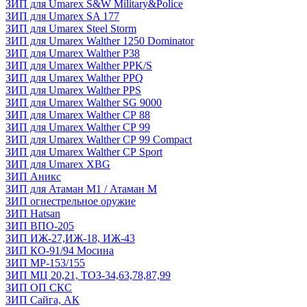
ЗИП для Umarex S&W Military&Police
ЗИП для Umarex SA 177
ЗИП для Umarex Steel Storm
ЗИП для Umarex Walther 1250 Dominator
ЗИП для Umarex Walther P38
ЗИП для Umarex Walther PPK/S
ЗИП для Umarex Walther PPQ
ЗИП для Umarex Walther PPS
ЗИП для Umarex Walther SG 9000
ЗИП для Umarex Walther СР 88
ЗИП для Umarex Walther СР 99
ЗИП для Umarex Walther СР 99 Compact
ЗИП для Umarex Walther СР Sport
ЗИП для Umarex XBG
ЗИП Аникс
ЗИП для Атаман М1 / Атаман М
ЗИП огнестрельное оружие
ЗИП Hatsan
ЗИП ВПО-205
ЗИП ИЖ-27,ИЖ-18, ИЖ-43
ЗИП КО-91/94 Мосина
ЗИП МР-153/155
ЗИП МЦ 20,21, ТОЗ-34,63,78,87,99
ЗИП ОП СКС
ЗИП Сайга, АК