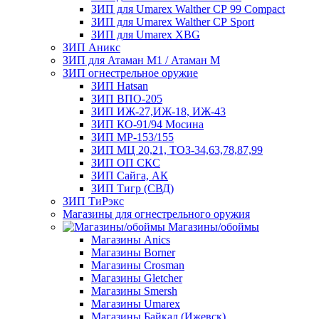
ЗИП для Umarex Walther СР 99 Compact
ЗИП для Umarex Walther СР Sport
ЗИП для Umarex XBG
ЗИП Аникс
ЗИП для Атаман М1 / Атаман М
ЗИП огнестрельное оружие
ЗИП Hatsan
ЗИП ВПО-205
ЗИП ИЖ-27,ИЖ-18, ИЖ-43
ЗИП КО-91/94 Мосина
ЗИП МР-153/155
ЗИП МЦ 20,21, ТОЗ-34,63,78,87,99
ЗИП ОП СКС
ЗИП Сайга, АК
ЗИП Тигр (СВД)
ЗИП ТиРэкс
Магазины для огнестрельного оружия
Магазины/обоймы
Магазины Anics
Магазины Borner
Магазины Crosman
Магазины Gletcher
Магазины Smersh
Магазины Umarex
Магазины Байкал (Ижевск)