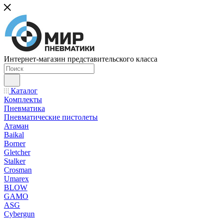
Интернет-магазин представительского класса
Каталог
Комплекты
Пневматика
Пневматические пистолеты
Атаман
Baikal
Borner
Gletcher
Stalker
Crosman
Umarex
BLOW
GAMO
ASG
Cybergun