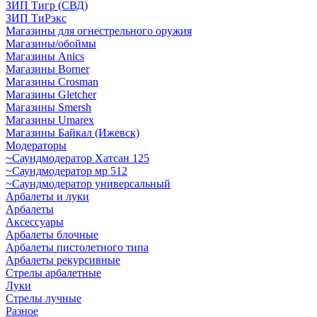
ЗИП Тигр (СВД)
ЗИП ТиРэкс
Магазины для огнестрельного оружия
Магазины/обоймы
Магазины Anics
Магазины Borner
Магазины Crosman
Магазины Gletcher
Магазины Smersh
Магазины Umarex
Магазины Байкал (Ижевск)
Модераторы
~Cаундмодератор Хатсан 125
~Саундмодератор мр 512
~Саундмодератор универсальный
Арбалеты и луки
Арбалеты
Аксессуары
Арбалеты блочные
Арбалеты пистолетного типа
Арбалеты рекурсивные
Стрелы арбалетные
Луки
Стрелы лучные
Разное