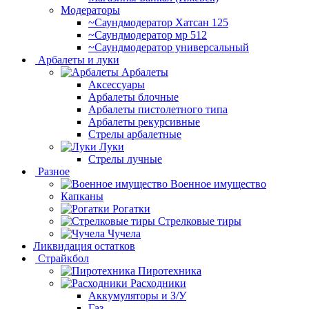
Модераторы
~Cаундмодератор Хатсан 125
~Саундмодератор мр 512
~Саундмодератор универсальный
Арбалеты и луки
Арбалеты
Аксессуары
Арбалеты блочные
Арбалеты пистолетного типа
Арбалеты рекурсивные
Стрелы арбалетные
Луки
Стрелы лучные
Разное
Военное имущество
Капканы
Рогатки
Стрелковые тиры
Чучела
Ликвидация остатков
Страйкбол
Пиротехника
Расходники
Аккумуляторы и З/У
Газ