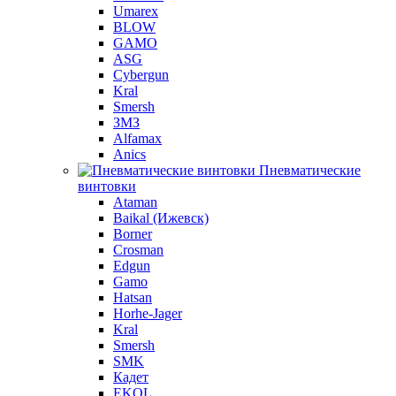
Umarex
BLOW
GAMO
ASG
Cybergun
Kral
Smersh
ЗМЗ
Alfamax
Anics
Пневматические
винтовки
Ataman
Baikal (Ижевск)
Borner
Crosman
Edgun
Gamo
Hatsan
Horhe-Jager
Kral
Smersh
SMK
Кадет
EKOL