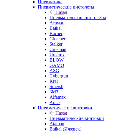
Пневматика
Пневматические пистолеты
Назад
Пневматические пистолеты
Атаман
Baikal
Borner
Gletcher
Stalker
Crosman
Umarex
BLOW
GAMO
ASG
Cybergun
Kral
Smersh
ЗМЗ
Alfamax
Anics
Пневматические винтовки
Назад
Пневматические винтовки
Ataman
Baikal (Ижевск)