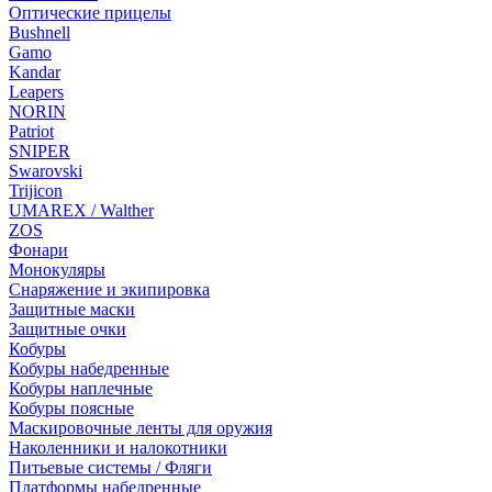
Оптические прицелы
Bushnell
Gamo
Kandar
Leapers
NORIN
Patriot
SNIPER
Swarovski
Trijicon
UMAREX / Walther
ZOS
Фонари
Монокуляры
Снаряжение и экипировка
Защитные маски
Защитные очки
Кобуры
Кобуры набедренные
Кобуры наплечные
Кобуры поясные
Маскировочные ленты для оружия
Наколенники и налокотники
Питьевые системы / Фляги
Платформы набедренные