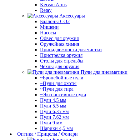
Kervan Arms
Retay
Аксессуары
Баллоны СО2
Мишени
Насосы
Обвес для оружия
Оружейная химия
Принадлежности для чистки
Пристрелка оружия
Столы для стрельбы
Чехлы для оружия
Пули для пневматики
~Бронебойные пули
~Пули для охоты
~Пули для тира
~Экспансивные пули
Пули 4,5 мм
Пули 5,5 мм
Пули 6,35 мм
Пули 7,62 мм
Пули 9 мм
Шарики 4,5 мм
Оптика / Прицелы / Фонари
Бинокли