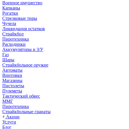
Военное имущество
Капканы
Рогатки
Стрелковые тиры
Чучела
Ликвидация остатков
Страйкбол
Пиротехника
Расходники
Аккумуляторы и З/У
Газ
Шары
Страйкбольное оружие
Автоматы
Винтовки
Магазины
Пистолеты
Пулеметы
Тактический обвес
ММГ
Пиротехника
Страйкбольные гранаты
Акции
Услуги
Блог