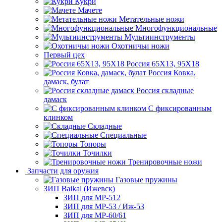
Кукри
Мачете
Метательные ножи
Многофункциональные
Мультиинструменты
Охотничьи ножи
Первый цех
Россия 65Х13, 95Х18
Россия Ковка,
дамаск, булат
Россия складные
дамаск
С фиксированным
клинком
Складные
Специальные
Топоры
Точилки
Тренировочные ножи
Запчасти для оружия
Газовые пружины
ЗИП Baikal (Ижевск)
ЗИП для МР-512
ЗИП для МР-53 / Иж-53
ЗИП для МР-60/61