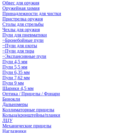
Обвес для оружия
Оружейная химия
Принадлежности для чистки
Пристрелка оружия
Столы для стрельбы
Чехлы для оружия
Пули для пневматики
~Бронебойные пули
~Пули для охоты
~Пули для тира
~Экспансивные пули
Пули 4,5 мм
Пули 5,5 мм
Пули 6,35 мм
Пули 7,62 мм
Пули 9 мм
Шарики 4,5 мм
Оптика / Прицелы / Фонари
Бинокли
Дальномеры
Коллиматорные прицелы
Кольца/кронштейны/планки
ЛЦУ
Механические прицелы
Наглазники