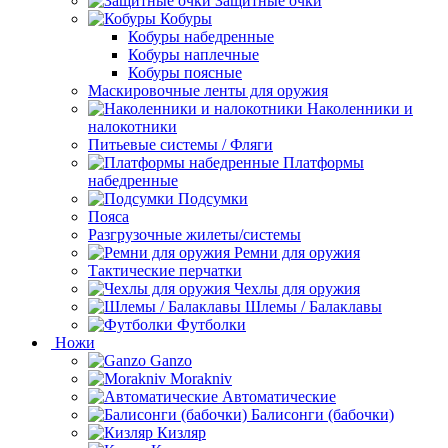
Защитные очки
Кобуры
Кобуры набедренные
Кобуры наплечные
Кобуры поясные
Маскировочные ленты для оружия
Наколенники и
налокотники
Питьевые системы / Фляги
Платформы
набедренные
Подсумки
Пояса
Разгрузочные жилеты/системы
Ремни для оружия
Тактические перчатки
Чехлы для оружия
Шлемы / Балаклавы
Футболки
Ножи
Ganzo
Morakniv
Автоматические
Балисонги (бабочки)
Кизляр