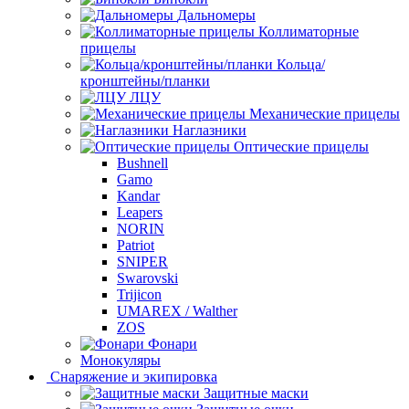
Дальномеры
Коллиматорные
прицелы
Кольца/
кронштейны/планки
ЛЦУ
Механические прицелы
Наглазники
Оптические прицелы
Bushnell
Gamo
Kandar
Leapers
NORIN
Patriot
SNIPER
Swarovski
Trijicon
UMAREX / Walther
ZOS
Фонари
Монокуляры
Снаряжение и экипировка
Защитные маски