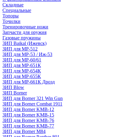
Складные
Специальные
Топоры
Точилки
Тренировочные ножи
Запчасти для оружия
Газовые пружины
ЗИП Baikal (Ижевск)
ЗИП для МР-512
ЗИП для МР-53 / Иж-53
ЗИП для МР-60/61
ЗИП для МР-651К
ЗИП для МР-654К
ЗИП для МР-655К
ЗИП для МР-661К Дрозд
ЗИП Blow
ЗИП Borner
ЗИП для Borner 321 Win Gun
ЗИП для Borner Combat 1911
ЗИП для Borner KMB-12
ЗИП для Borner KMB-15
ЗИП для Borner KMB-76
ЗИП для Borner KMB-77
ЗИП для Borner M84
ЗИП для Borner Panther 801