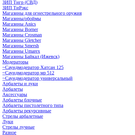
ЗИП Тигр (СВД)
ЗИП ТиРэкс
Магазины для огнестрельного оружия
Магазины/обоймы
Магазины Anics
Магазины Borner
Магазины Crosman
Магазины Gletcher
Магазины Smersh
Магазины Umarex
Магазины Байкал (Ижевск)
Модераторы
~Cаундмодератор Хатсан 125
~Саундмодератор мр 512
~Саундмодератор универсальный
Арбалеты и луки
Арбалеты
Аксессуары
Арбалеты блочные
Арбалеты пистолетного типа
Арбалеты рекурсивные
Стрелы арбалетные
Луки
Стрелы лучные
Разное