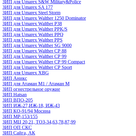
ЗИП для Umarex S&W Military&Police
ЗИП для Umarex SA 177
ЗИП для Umarex Steel Storm
ЗИП для Umarex Walther 1250 Dominator
ЗИП для Umarex Walther P38
ЗИП для Umarex Walther PPK/S
ЗИП для Umarex Walther PPQ
ЗИП для Umarex Walther PPS
ЗИП для Umarex Walther SG 9000
ЗИП для Umarex Walther СР 88
ЗИП для Umarex Walther СР 99
ЗИП для Umarex Walther СР 99 Compact
ЗИП для Umarex Walther СР Sport
ЗИП для Umarex XBG
ЗИП Аникс
ЗИП для Атаман М1 / Атаман М
ЗИП огнестрельное оружие
ЗИП Hatsan
ЗИП ВПО-205
ЗИП ИЖ-27,ИЖ-18, ИЖ-43
ЗИП КО-91/94 Мосина
ЗИП МР-153/155
ЗИП МЦ 20,21, ТОЗ-34,63,78,87,99
ЗИП ОП СКС
ЗИП Сайга, АК