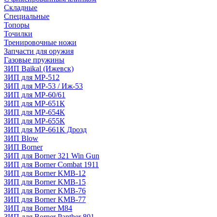
Складные
Специальные
Топоры
Точилки
Тренировочные ножи
Запчасти для оружия
Газовые пружины
ЗИП Baikal (Ижевск)
ЗИП для МР-512
ЗИП для МР-53 / Иж-53
ЗИП для МР-60/61
ЗИП для МР-651К
ЗИП для МР-654К
ЗИП для МР-655К
ЗИП для МР-661К Дрозд
ЗИП Blow
ЗИП Borner
ЗИП для Borner 321 Win Gun
ЗИП для Borner Combat 1911
ЗИП для Borner KMB-12
ЗИП для Borner KMB-15
ЗИП для Borner KMB-76
ЗИП для Borner KMB-77
ЗИП для Borner M84
ЗИП для Borner Panther 801