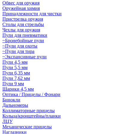
Обвес для оружия
Оружейная химия
Принадлежности для чистки
Пристрелка оружия
Столы для стрельбы
Чехлы для оружия
Пули для пневматики
~Бронебойные пули
~Пули для охоты
~Пули для тира
~Экспансивные пули
Пули 4,5 мм
Пули 5,5 мм
Пули 6,35 мм
Пули 7,62 мм
Пули 9 мм
Шарики 4,5 мм
Оптика / Прицелы / Фонари
Бинокли
Дальномеры
Коллиматорные прицелы
Кольца/кронштейны/планки
ЛЦУ
Механические прицелы
Наглазники