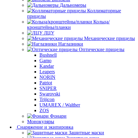
Дальномеры
Коллиматорные
прицелы
Кольца/
кронштейны/планки
ЛЦУ
Механические прицелы
Наглазники
Оптические прицелы
Bushnell
Gamo
Kandar
Leapers
NORIN
Patriot
SNIPER
Swarovski
Trijicon
UMAREX / Walther
ZOS
Фонари
Монокуляры
Снаряжение и экипировка
Защитные маски