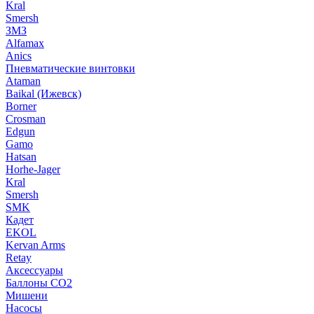
Kral
Smersh
ЗМЗ
Alfamax
Anics
Пневматические винтовки
Ataman
Baikal (Ижевск)
Borner
Crosman
Edgun
Gamo
Hatsan
Horhe-Jager
Kral
Smersh
SMK
Кадет
EKOL
Kervan Arms
Retay
Аксессуары
Баллоны СО2
Мишени
Насосы