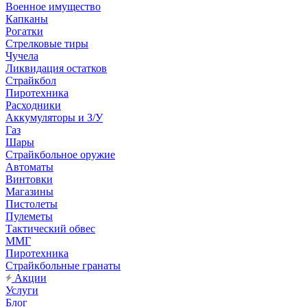
Военное имущество
Капканы
Рогатки
Стрелковые тиры
Чучела
Ликвидация остатков
Страйкбол
Пиротехника
Расходники
Аккумуляторы и З/У
Газ
Шары
Страйкбольное оружие
Автоматы
Винтовки
Магазины
Пистолеты
Пулеметы
Тактический обвес
ММГ
Пиротехника
Страйкбольные гранаты
Акции
Услуги
Блог