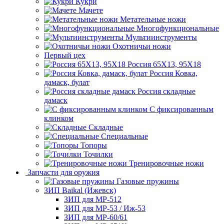
Кукри
Мачете
Метательные ножи
Многофункциональные
Мультиинструменты
Охотничьи ножи
Первый цех
Россия 65Х13, 95Х18
Россия Ковка,
дамаск, булат
Россия складные
дамаск
С фиксированным
клинком
Складные
Специальные
Топоры
Точилки
Тренировочные ножи
Запчасти для оружия
Газовые пружины
ЗИП Baikal (Ижевск)
ЗИП для МР-512
ЗИП для МР-53 / Иж-53
ЗИП для МР-60/61