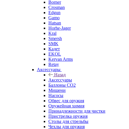
Borner
Crosman
Edgun
Gamo
Hatsan
Horhe-Jager
Kral
Smersh
SMK
Кадет
EKOL
Kervan Arms
Retay
Аксессуары
Назад
Аксессуары
Баллоны СО2
Мишени
Насосы
Обвес для оружия
Оружейная химия
Принадлежности для чистки
Пристрелка оружия
Столы для стрельбы
Чехлы для оружия