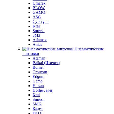
Umarex
BLOW
GAMO
ASG
Cybergun
Kral
Smersh
ЗМЗ
Alfamax
Anics
Пневматические
винтовки
Ataman
Baikal (Ижевск)
Borner
Crosman
Edgun
Gamo
Hatsan
Horhe-Jager
Kral
Smersh
SMK
Кадет
EKOL