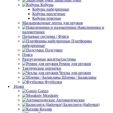
Защитные очки
Кобуры
Кобуры набедренные
Кобуры наплечные
Кобуры поясные
Маскировочные ленты для оружия
Наколенники и
налокотники
Питьевые системы / Фляги
Платформы
набедренные
Подсумки
Пояса
Разгрузочные жилеты/системы
Ремни для оружия
Тактические перчатки
Чехлы для оружия
Шлемы / Балаклавы
Футболки
Ножи
Ganzo
Morakniv
Автоматические
Балисонги (бабочки)
Кизляр