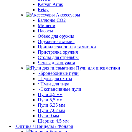
Kervan Arms
Retay
Аксессуары
Баллоны СО2
Мишени
Насосы
Обвес для оружия
Оружейная химия
Принадлежности для чистки
Пристрелка оружия
Столы для стрельбы
Чехлы для оружия
Пули для пневматики
~Бронебойные пули
~Пули для охоты
~Пули для тира
~Экспансивные пули
Пули 4,5 мм
Пули 5,5 мм
Пули 6,35 мм
Пули 7,62 мм
Пули 9 мм
Шарики 4,5 мм
Оптика / Прицелы / Фонари
Бинокли