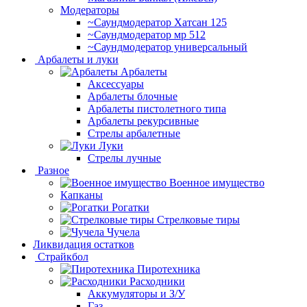
Модераторы
~Cаундмодератор Хатсан 125
~Саундмодератор мр 512
~Саундмодератор универсальный
Арбалеты и луки
Арбалеты
Аксессуары
Арбалеты блочные
Арбалеты пистолетного типа
Арбалеты рекурсивные
Стрелы арбалетные
Луки
Стрелы лучные
Разное
Военное имущество
Капканы
Рогатки
Стрелковые тиры
Чучела
Ликвидация остатков
Страйкбол
Пиротехника
Расходники
Аккумуляторы и З/У
Газ