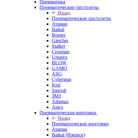
Пневматика
Пневматические пистолеты
Назад
Пневматические пистолеты
Атаман
Baikal
Borner
Gletcher
Stalker
Crosman
Umarex
BLOW
GAMO
ASG
Cybergun
Kral
Smersh
ЗМЗ
Alfamax
Anics
Пневматические винтовки
Назад
Пневматические винтовки
Ataman
Baikal (Ижевск)