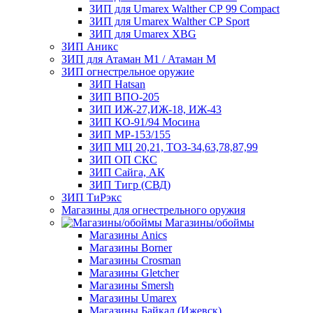
ЗИП для Umarex Walther СР 99 Compact
ЗИП для Umarex Walther СР Sport
ЗИП для Umarex XBG
ЗИП Аникс
ЗИП для Атаман М1 / Атаман М
ЗИП огнестрельное оружие
ЗИП Hatsan
ЗИП ВПО-205
ЗИП ИЖ-27,ИЖ-18, ИЖ-43
ЗИП КО-91/94 Мосина
ЗИП МР-153/155
ЗИП МЦ 20,21, ТОЗ-34,63,78,87,99
ЗИП ОП СКС
ЗИП Сайга, АК
ЗИП Тигр (СВД)
ЗИП ТиРэкс
Магазины для огнестрельного оружия
Магазины/обоймы
Магазины Anics
Магазины Borner
Магазины Crosman
Магазины Gletcher
Магазины Smersh
Магазины Umarex
Магазины Байкал (Ижевск)