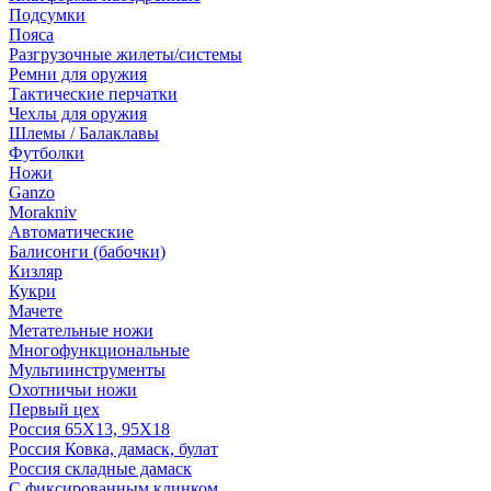
Подсумки
Пояса
Разгрузочные жилеты/системы
Ремни для оружия
Тактические перчатки
Чехлы для оружия
Шлемы / Балаклавы
Футболки
Ножи
Ganzo
Morakniv
Автоматические
Балисонги (бабочки)
Кизляр
Кукри
Мачете
Метательные ножи
Многофункциональные
Мультиинструменты
Охотничьи ножи
Первый цех
Россия 65Х13, 95Х18
Россия Ковка, дамаск, булат
Россия складные дамаск
С фиксированным клинком