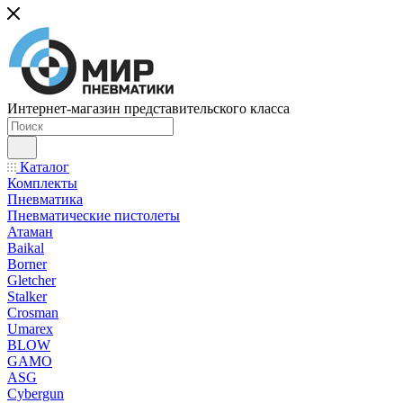
Интернет-магазин представительского класса
Каталог
Комплекты
Пневматика
Пневматические пистолеты
Атаман
Baikal
Borner
Gletcher
Stalker
Crosman
Umarex
BLOW
GAMO
ASG
Cybergun