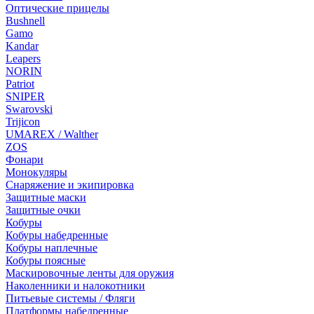
Оптические прицелы
Bushnell
Gamo
Kandar
Leapers
NORIN
Patriot
SNIPER
Swarovski
Trijicon
UMAREX / Walther
ZOS
Фонари
Монокуляры
Снаряжение и экипировка
Защитные маски
Защитные очки
Кобуры
Кобуры набедренные
Кобуры наплечные
Кобуры поясные
Маскировочные ленты для оружия
Наколенники и налокотники
Питьевые системы / Фляги
Платформы набедренные