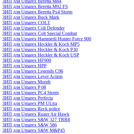
ЗИП для Umarex Beretta M84
ЗИП для Umarex Beretta M92 FS
ЗИП для Umarex Beretta Px4 Storm
ЗИП для Umarex Buck Mark
ЗИП для Umarex COLT
ЗИП для Umarex Colt Defender
ЗИП для Umarex Colt Special Combat
ЗИП для Umarex Hammerli Hunter Force 900
ЗИП для Umarex Heckler & Koch MP5
ЗИП для Umarex Heckler & Koch P30
ЗИП для Umarex Heckler & Koch USP
ЗИП для Umarex HF900
ЗИП для Umarex HPP
ЗИП для Umarex Legends C96
ЗИП для Umarex Lever Action
ЗИП для Umarex Morph
ЗИП для Umarex P 08
ЗИП для Umarex PC4 Storm
ЗИП для Umarex Perfecta
ЗИП для Umarex PM ULtra
ЗИП для Umarex Reck police
ЗИП для Umarex Ruger Air Hawk
ЗИП для Umarex S&W 327 TRR8
ЗИП для Umarex S&W 586
ЗИП для Umarex S&W M&P45