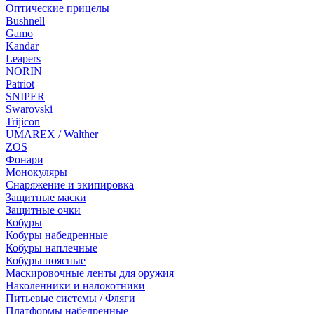
Оптические прицелы
Bushnell
Gamo
Kandar
Leapers
NORIN
Patriot
SNIPER
Swarovski
Trijicon
UMAREX / Walther
ZOS
Фонари
Монокуляры
Снаряжение и экипировка
Защитные маски
Защитные очки
Кобуры
Кобуры набедренные
Кобуры наплечные
Кобуры поясные
Маскировочные ленты для оружия
Наколенники и налокотники
Питьевые системы / Фляги
Платформы набедренные