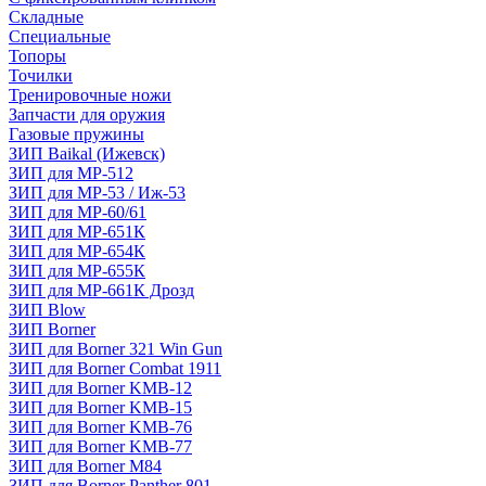
Складные
Специальные
Топоры
Точилки
Тренировочные ножи
Запчасти для оружия
Газовые пружины
ЗИП Baikal (Ижевск)
ЗИП для МР-512
ЗИП для МР-53 / Иж-53
ЗИП для МР-60/61
ЗИП для МР-651К
ЗИП для МР-654К
ЗИП для МР-655К
ЗИП для МР-661К Дрозд
ЗИП Blow
ЗИП Borner
ЗИП для Borner 321 Win Gun
ЗИП для Borner Combat 1911
ЗИП для Borner KMB-12
ЗИП для Borner KMB-15
ЗИП для Borner KMB-76
ЗИП для Borner KMB-77
ЗИП для Borner M84
ЗИП для Borner Panther 801