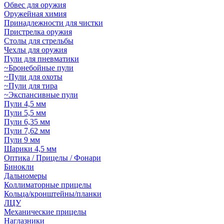
Обвес для оружия
Оружейная химия
Принадлежности для чистки
Пристрелка оружия
Столы для стрельбы
Чехлы для оружия
Пули для пневматики
~Бронебойные пули
~Пули для охоты
~Пули для тира
~Экспансивные пули
Пули 4,5 мм
Пули 5,5 мм
Пули 6,35 мм
Пули 7,62 мм
Пули 9 мм
Шарики 4,5 мм
Оптика / Прицелы / Фонари
Бинокли
Дальномеры
Коллиматорные прицелы
Кольца/кронштейны/планки
ЛЦУ
Механические прицелы
Наглазники