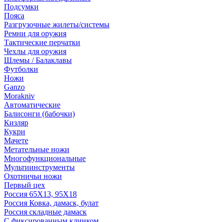
Подсумки
Пояса
Разгрузочные жилеты/системы
Ремни для оружия
Тактические перчатки
Чехлы для оружия
Шлемы / Балаклавы
Футболки
Ножи
Ganzo
Morakniv
Автоматические
Балисонги (бабочки)
Кизляр
Кукри
Мачете
Метательные ножи
Многофункциональные
Мультиинструменты
Охотничьи ножи
Первый цех
Россия 65Х13, 95Х18
Россия Ковка, дамаск, булат
Россия складные дамаск
С фиксированным клинком