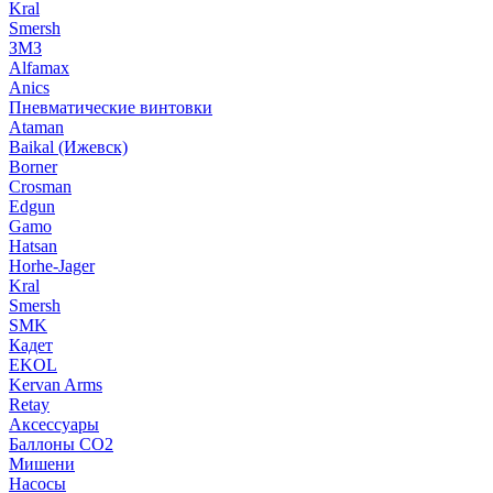
Kral
Smersh
ЗМЗ
Alfamax
Anics
Пневматические винтовки
Ataman
Baikal (Ижевск)
Borner
Crosman
Edgun
Gamo
Hatsan
Horhe-Jager
Kral
Smersh
SMK
Кадет
EKOL
Kervan Arms
Retay
Аксессуары
Баллоны СО2
Мишени
Насосы