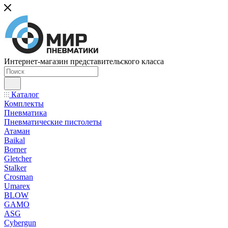
Интернет-магазин представительского класса
Каталог
Комплекты
Пневматика
Пневматические пистолеты
Атаман
Baikal
Borner
Gletcher
Stalker
Crosman
Umarex
BLOW
GAMO
ASG
Cybergun