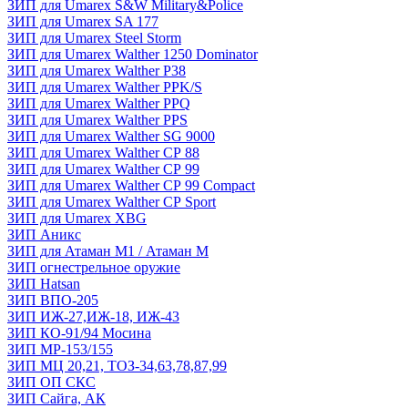
ЗИП для Umarex S&W Military&Police
ЗИП для Umarex SA 177
ЗИП для Umarex Steel Storm
ЗИП для Umarex Walther 1250 Dominator
ЗИП для Umarex Walther P38
ЗИП для Umarex Walther PPK/S
ЗИП для Umarex Walther PPQ
ЗИП для Umarex Walther PPS
ЗИП для Umarex Walther SG 9000
ЗИП для Umarex Walther СР 88
ЗИП для Umarex Walther СР 99
ЗИП для Umarex Walther СР 99 Compact
ЗИП для Umarex Walther СР Sport
ЗИП для Umarex XBG
ЗИП Аникс
ЗИП для Атаман М1 / Атаман М
ЗИП огнестрельное оружие
ЗИП Hatsan
ЗИП ВПО-205
ЗИП ИЖ-27,ИЖ-18, ИЖ-43
ЗИП КО-91/94 Мосина
ЗИП МР-153/155
ЗИП МЦ 20,21, ТОЗ-34,63,78,87,99
ЗИП ОП СКС
ЗИП Сайга, АК