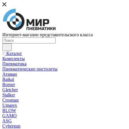
Интернет-магазин представительского класса
Каталог
Комплекты
Пневматика
Пневматические пистолеты
Атаман
Baikal
Borner
Gletcher
Stalker
Crosman
Umarex
BLOW
GAMO
ASG
Cybergun