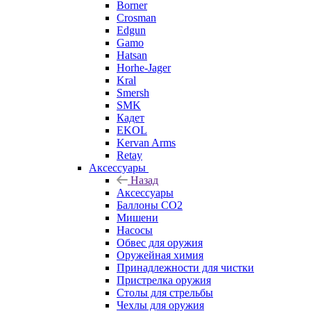
Borner
Crosman
Edgun
Gamo
Hatsan
Horhe-Jager
Kral
Smersh
SMK
Кадет
EKOL
Kervan Arms
Retay
Аксессуары
Назад
Аксессуары
Баллоны СО2
Мишени
Насосы
Обвес для оружия
Оружейная химия
Принадлежности для чистки
Пристрелка оружия
Столы для стрельбы
Чехлы для оружия