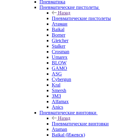
Пневматика
Пневматические пистолеты
Назад
Пневматические пистолеты
Атаман
Baikal
Borner
Gletcher
Stalker
Crosman
Umarex
BLOW
GAMO
ASG
Cybergun
Kral
Smersh
ЗМЗ
Alfamax
Anics
Пневматические винтовки
Назад
Пневматические винтовки
Ataman
Baikal (Ижевск)