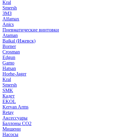
Kral
Smersh
ЗМЗ
Alfamax
Anics
Пневматические винтовки
Ataman
Baikal (Ижевск)
Borner
Crosman
Edgun
Gamo
Hatsan
Horhe-Jager
Kral
Smersh
SMK
Кадет
EKOL
Kervan Arms
Retay
Аксессуары
Баллоны СО2
Мишени
Насосы