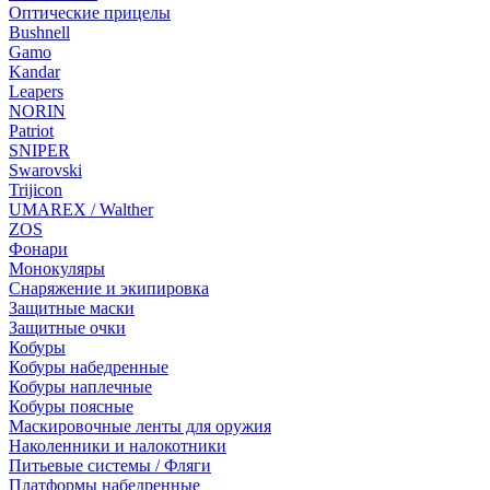
Оптические прицелы
Bushnell
Gamo
Kandar
Leapers
NORIN
Patriot
SNIPER
Swarovski
Trijicon
UMAREX / Walther
ZOS
Фонари
Монокуляры
Снаряжение и экипировка
Защитные маски
Защитные очки
Кобуры
Кобуры набедренные
Кобуры наплечные
Кобуры поясные
Маскировочные ленты для оружия
Наколенники и налокотники
Питьевые системы / Фляги
Платформы набедренные