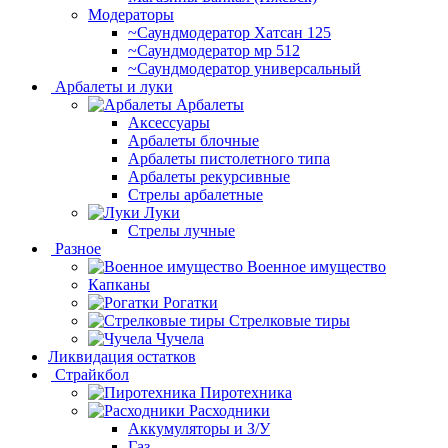
Модераторы
~Cаундмодератор Хатсан 125
~Саундмодератор мр 512
~Саундмодератор универсальный
Арбалеты и луки
Арбалеты
Аксессуары
Арбалеты блочные
Арбалеты пистолетного типа
Арбалеты рекурсивные
Стрелы арбалетные
Луки
Стрелы лучные
Разное
Военное имущество
Капканы
Рогатки
Стрелковые тиры
Чучела
Ликвидация остатков
Страйкбол
Пиротехника
Расходники
Аккумуляторы и З/У
Газ