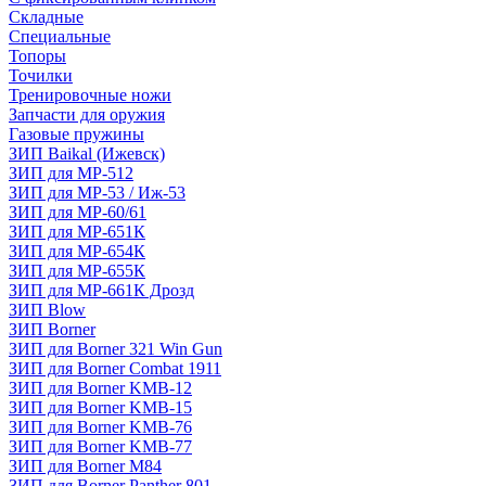
Складные
Специальные
Топоры
Точилки
Тренировочные ножи
Запчасти для оружия
Газовые пружины
ЗИП Baikal (Ижевск)
ЗИП для МР-512
ЗИП для МР-53 / Иж-53
ЗИП для МР-60/61
ЗИП для МР-651К
ЗИП для МР-654К
ЗИП для МР-655К
ЗИП для МР-661К Дрозд
ЗИП Blow
ЗИП Borner
ЗИП для Borner 321 Win Gun
ЗИП для Borner Combat 1911
ЗИП для Borner KMB-12
ЗИП для Borner KMB-15
ЗИП для Borner KMB-76
ЗИП для Borner KMB-77
ЗИП для Borner M84
ЗИП для Borner Panther 801