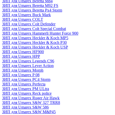
ЗИП для Umarex Beretta M84
ЗИП для Umarex Beretta M92 FS
ЗИП для Umarex Beretta Px4 Storm
ЗИП для Umarex Buck Mark
ЗИП для Umarex COLT
ЗИП для Umarex Colt Defender
ЗИП для Umarex Colt Special Combat
ЗИП для Umarex Hammerli Hunter Force 900
ЗИП для Umarex Heckler & Koch MP5
ЗИП для Umarex Heckler & Koch P30
ЗИП для Umarex Heckler & Koch USP
ЗИП для Umarex HF900
ЗИП для Umarex HPP
ЗИП для Umarex Legends C96
ЗИП для Umarex Lever Action
ЗИП для Umarex Morph
ЗИП для Umarex P 08
ЗИП для Umarex PC4 Storm
ЗИП для Umarex Perfecta
ЗИП для Umarex PM ULtra
ЗИП для Umarex Reck police
ЗИП для Umarex Ruger Air Hawk
ЗИП для Umarex S&W 327 TRR8
ЗИП для Umarex S&W 586
ЗИП для Umarex S&W M&P45