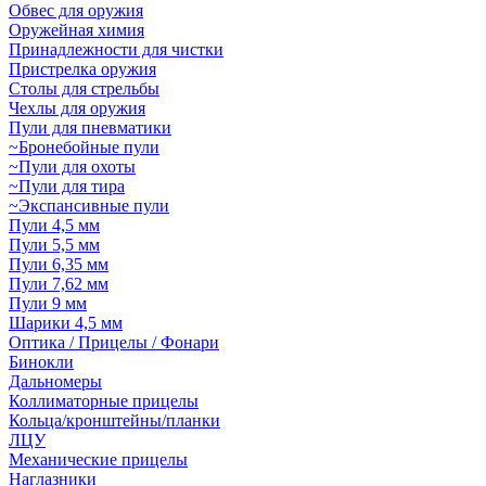
Обвес для оружия
Оружейная химия
Принадлежности для чистки
Пристрелка оружия
Столы для стрельбы
Чехлы для оружия
Пули для пневматики
~Бронебойные пули
~Пули для охоты
~Пули для тира
~Экспансивные пули
Пули 4,5 мм
Пули 5,5 мм
Пули 6,35 мм
Пули 7,62 мм
Пули 9 мм
Шарики 4,5 мм
Оптика / Прицелы / Фонари
Бинокли
Дальномеры
Коллиматорные прицелы
Кольца/кронштейны/планки
ЛЦУ
Механические прицелы
Наглазники