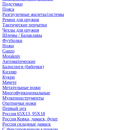
Подсумки
Пояса
Разгрузочные жилеты/системы
Ремни для оружия
Тактические перчатки
Чехлы для оружия
Шлемы / Балаклавы
Футболки
Ножи
Ganzo
Morakniv
Автоматические
Балисонги (бабочки)
Кизляр
Кукри
Мачете
Метательные ножи
Многофункциональные
Мультиинструменты
Охотничьи ножи
Первый цех
Россия 65Х13, 95Х18
Россия Ковка, дамаск, булат
Россия складные дамаск
С фиксированным клинком