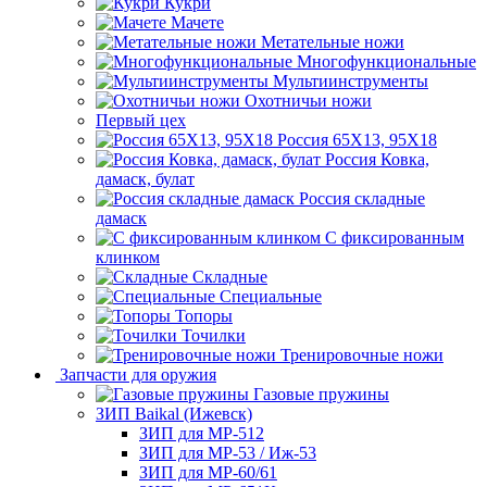
Кукри
Мачете
Метательные ножи
Многофункциональные
Мультиинструменты
Охотничьи ножи
Первый цех
Россия 65Х13, 95Х18
Россия Ковка,
дамаск, булат
Россия складные
дамаск
С фиксированным
клинком
Складные
Специальные
Топоры
Точилки
Тренировочные ножи
Запчасти для оружия
Газовые пружины
ЗИП Baikal (Ижевск)
ЗИП для МР-512
ЗИП для МР-53 / Иж-53
ЗИП для МР-60/61