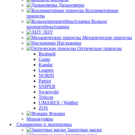
Дальномеры
Коллиматорные
прицелы
Кольца/
кронштейны/планки
ЛЦУ
Механические прицелы
Наглазники
Оптические прицелы
Bushnell
Gamo
Kandar
Leapers
NORIN
Patriot
SNIPER
Swarovski
Trijicon
UMAREX / Walther
ZOS
Фонари
Монокуляры
Снаряжение и экипировка
Защитные маски