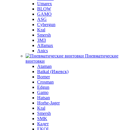
Umarex
BLOW
GAMO
ASG
Cybergun
Kral
Smersh
ЗМЗ
Alfamax
Anics
Пневматические
винтовки
Ataman
Baikal (Ижевск)
Borner
Crosman
Edgun
Gamo
Hatsan
Horhe-Jager
Kral
Smersh
SMK
Кадет
EKOL