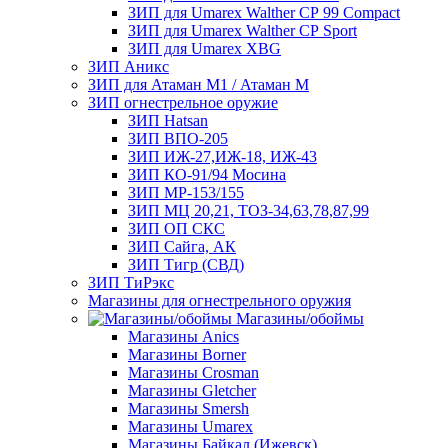
ЗИП для Umarex Walther СР 99 Compact
ЗИП для Umarex Walther СР Sport
ЗИП для Umarex XBG
ЗИП Аникс
ЗИП для Атаман М1 / Атаман М
ЗИП огнестрельное оружие
ЗИП Hatsan
ЗИП ВПО-205
ЗИП ИЖ-27,ИЖ-18, ИЖ-43
ЗИП КО-91/94 Мосина
ЗИП МР-153/155
ЗИП МЦ 20,21, ТОЗ-34,63,78,87,99
ЗИП ОП СКС
ЗИП Сайга, АК
ЗИП Тигр (СВД)
ЗИП ТиРэкс
Магазины для огнестрельного оружия
Магазины/обоймы
Магазины Anics
Магазины Borner
Магазины Crosman
Магазины Gletcher
Магазины Smersh
Магазины Umarex
Магазины Байкал (Ижевск)