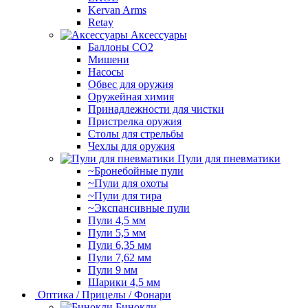
Kervan Arms
Retay
Аксессуары
Баллоны СО2
Мишени
Насосы
Обвес для оружия
Оружейная химия
Принадлежности для чистки
Пристрелка оружия
Столы для стрельбы
Чехлы для оружия
Пули для пневматики
~Бронебойные пули
~Пули для охоты
~Пули для тира
~Экспансивные пули
Пули 4,5 мм
Пули 5,5 мм
Пули 6,35 мм
Пули 7,62 мм
Пули 9 мм
Шарики 4,5 мм
Оптика / Прицелы / Фонари
Бинокли