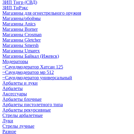
ЗИП Тигр (СВД)
ЗИП ТиРэкс
Магазины для огнестрельного оружия
Магазины/обоймы
Магазины Anics
Магазины Borner
Магазины Crosman
Магазины Gletcher
Магазины Smersh
Магазины Umarex
Магазины Байкал (Ижевск)
Модераторы
~Cаундмодератор Хатсан 125
~Саундмодератор мр 512
~Саундмодератор универсальный
Арбалеты и луки
Арбалеты
Аксессуары
Арбалеты блочные
Арбалеты пистолетного типа
Арбалеты рекурсивные
Стрелы арбалетные
Луки
Стрелы лучные
Разное