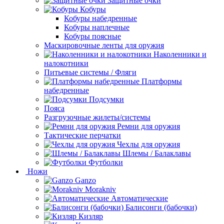
Защитные очки
Кобуры
Кобуры набедренные
Кобуры наплечные
Кобуры поясные
Маскировочные ленты для оружия
Наколенники и
налокотники
Питьевые системы / Фляги
Платформы
набедренные
Подсумки
Пояса
Разгрузочные жилеты/системы
Ремни для оружия
Тактические перчатки
Чехлы для оружия
Шлемы / Балаклавы
Футболки
Ножи
Ganzo
Morakniv
Автоматические
Балисонги (бабочки)
Кизляр