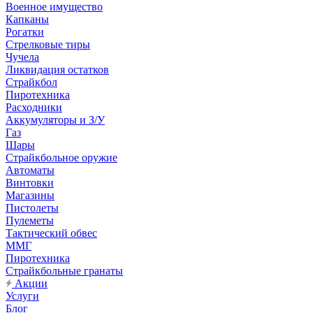
Военное имущество
Капканы
Рогатки
Стрелковые тиры
Чучела
Ликвидация остатков
Страйкбол
Пиротехника
Расходники
Аккумуляторы и З/У
Газ
Шары
Страйкбольное оружие
Автоматы
Винтовки
Магазины
Пистолеты
Пулеметы
Тактический обвес
ММГ
Пиротехника
Страйкбольные гранаты
Акции
Услуги
Блог