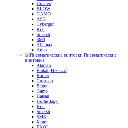
Umarex
BLOW
GAMO
ASG
Cybergun
Kral
Smersh
ЗМЗ
Alfamax
Anics
Пневматические
винтовки
Ataman
Baikal (Ижевск)
Borner
Crosman
Edgun
Gamo
Hatsan
Horhe-Jager
Kral
Smersh
SMK
Кадет
EKOL