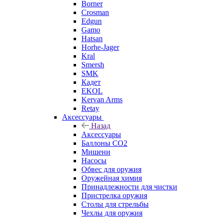
Borner
Crosman
Edgun
Gamo
Hatsan
Horhe-Jager
Kral
Smersh
SMK
Кадет
EKOL
Kervan Arms
Retay
Аксессуары
Назад
Аксессуары
Баллоны СО2
Мишени
Насосы
Обвес для оружия
Оружейная химия
Принадлежности для чистки
Пристрелка оружия
Столы для стрельбы
Чехлы для оружия