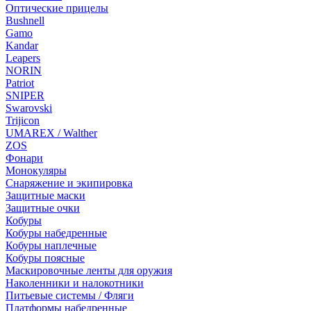
Оптические прицелы
Bushnell
Gamo
Kandar
Leapers
NORIN
Patriot
SNIPER
Swarovski
Trijicon
UMAREX / Walther
ZOS
Фонари
Монокуляры
Снаряжение и экипировка
Защитные маски
Защитные очки
Кобуры
Кобуры набедренные
Кобуры наплечные
Кобуры поясные
Маскировочные ленты для оружия
Наколенники и налокотники
Питьевые системы / Фляги
Платформы набедренные