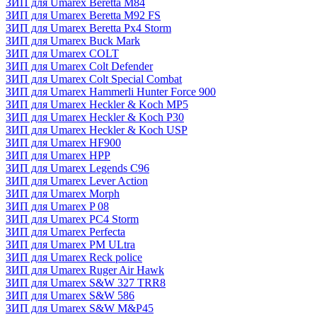
ЗИП для Umarex Beretta M84
ЗИП для Umarex Beretta M92 FS
ЗИП для Umarex Beretta Px4 Storm
ЗИП для Umarex Buck Mark
ЗИП для Umarex COLT
ЗИП для Umarex Colt Defender
ЗИП для Umarex Colt Special Combat
ЗИП для Umarex Hammerli Hunter Force 900
ЗИП для Umarex Heckler & Koch MP5
ЗИП для Umarex Heckler & Koch P30
ЗИП для Umarex Heckler & Koch USP
ЗИП для Umarex HF900
ЗИП для Umarex HPP
ЗИП для Umarex Legends C96
ЗИП для Umarex Lever Action
ЗИП для Umarex Morph
ЗИП для Umarex P 08
ЗИП для Umarex PC4 Storm
ЗИП для Umarex Perfecta
ЗИП для Umarex PM ULtra
ЗИП для Umarex Reck police
ЗИП для Umarex Ruger Air Hawk
ЗИП для Umarex S&W 327 TRR8
ЗИП для Umarex S&W 586
ЗИП для Umarex S&W M&P45