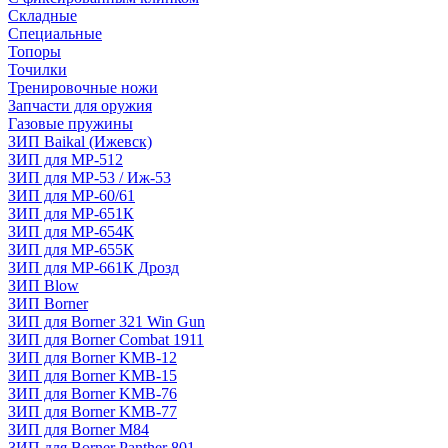
Складные
Специальные
Топоры
Точилки
Тренировочные ножи
Запчасти для оружия
Газовые пружины
ЗИП Baikal (Ижевск)
ЗИП для МР-512
ЗИП для МР-53 / Иж-53
ЗИП для МР-60/61
ЗИП для МР-651К
ЗИП для МР-654К
ЗИП для МР-655К
ЗИП для МР-661К Дрозд
ЗИП Blow
ЗИП Borner
ЗИП для Borner 321 Win Gun
ЗИП для Borner Combat 1911
ЗИП для Borner KMB-12
ЗИП для Borner KMB-15
ЗИП для Borner KMB-76
ЗИП для Borner KMB-77
ЗИП для Borner M84
ЗИП для Borner Panther 801