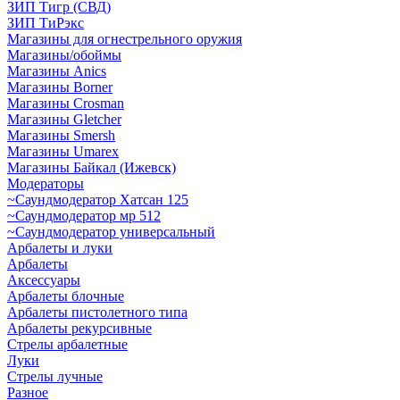
ЗИП Тигр (СВД)
ЗИП ТиРэкс
Магазины для огнестрельного оружия
Магазины/обоймы
Магазины Anics
Магазины Borner
Магазины Crosman
Магазины Gletcher
Магазины Smersh
Магазины Umarex
Магазины Байкал (Ижевск)
Модераторы
~Cаундмодератор Хатсан 125
~Саундмодератор мр 512
~Саундмодератор универсальный
Арбалеты и луки
Арбалеты
Аксессуары
Арбалеты блочные
Арбалеты пистолетного типа
Арбалеты рекурсивные
Стрелы арбалетные
Луки
Стрелы лучные
Разное