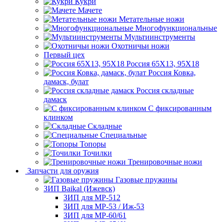
Кукри
Мачете
Метательные ножи
Многофункциональные
Мультиинструменты
Охотничьи ножи
Первый цех
Россия 65Х13, 95Х18
Россия Ковка,
дамаск, булат
Россия складные
дамаск
С фиксированным
клинком
Складные
Специальные
Топоры
Точилки
Тренировочные ножи
Запчасти для оружия
Газовые пружины
ЗИП Baikal (Ижевск)
ЗИП для МР-512
ЗИП для МР-53 / Иж-53
ЗИП для МР-60/61