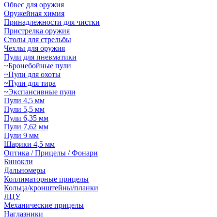
Обвес для оружия
Оружейная химия
Принадлежности для чистки
Пристрелка оружия
Столы для стрельбы
Чехлы для оружия
Пули для пневматики
~Бронебойные пули
~Пули для охоты
~Пули для тира
~Экспансивные пули
Пули 4,5 мм
Пули 5,5 мм
Пули 6,35 мм
Пули 7,62 мм
Пули 9 мм
Шарики 4,5 мм
Оптика / Прицелы / Фонари
Бинокли
Дальномеры
Коллиматорные прицелы
Кольца/кронштейны/планки
ЛЦУ
Механические прицелы
Наглазники