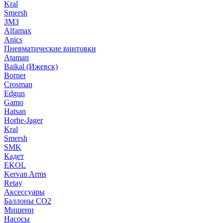
Kral
Smersh
ЗМЗ
Alfamax
Anics
Пневматические винтовки
Ataman
Baikal (Ижевск)
Borner
Crosman
Edgun
Gamo
Hatsan
Horhe-Jager
Kral
Smersh
SMK
Кадет
EKOL
Kervan Arms
Retay
Аксессуары
Баллоны СО2
Мишени
Насосы