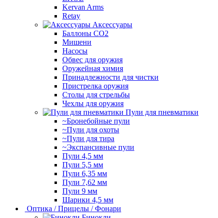
Kervan Arms
Retay
Аксессуары
Баллоны СО2
Мишени
Насосы
Обвес для оружия
Оружейная химия
Принадлежности для чистки
Пристрелка оружия
Столы для стрельбы
Чехлы для оружия
Пули для пневматики
~Бронебойные пули
~Пули для охоты
~Пули для тира
~Экспансивные пули
Пули 4,5 мм
Пули 5,5 мм
Пули 6,35 мм
Пули 7,62 мм
Пули 9 мм
Шарики 4,5 мм
Оптика / Прицелы / Фонари
Бинокли