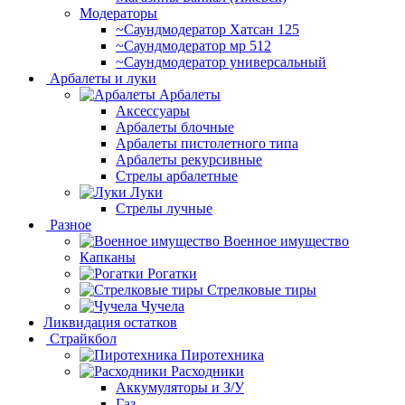
Модераторы
~Cаундмодератор Хатсан 125
~Саундмодератор мр 512
~Саундмодератор универсальный
Арбалеты и луки
Арбалеты
Аксессуары
Арбалеты блочные
Арбалеты пистолетного типа
Арбалеты рекурсивные
Стрелы арбалетные
Луки
Стрелы лучные
Разное
Военное имущество
Капканы
Рогатки
Стрелковые тиры
Чучела
Ликвидация остатков
Страйкбол
Пиротехника
Расходники
Аккумуляторы и З/У
Газ