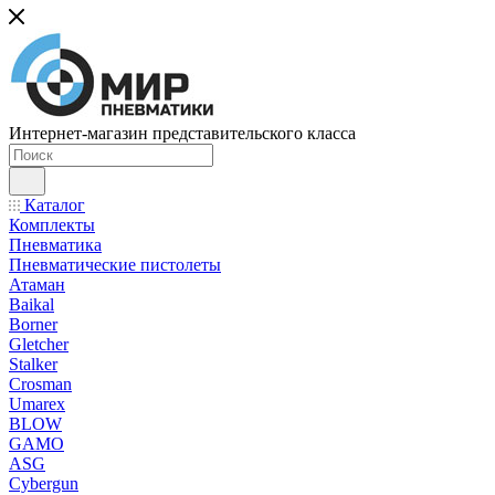
Интернет-магазин представительского класса
Каталог
Комплекты
Пневматика
Пневматические пистолеты
Атаман
Baikal
Borner
Gletcher
Stalker
Crosman
Umarex
BLOW
GAMO
ASG
Cybergun