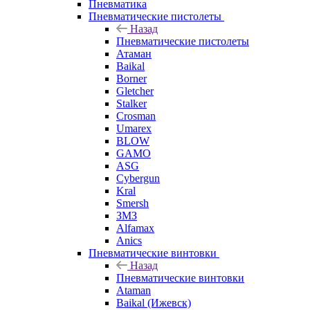
Пневматика
Пневматические пистолеты
Назад
Пневматические пистолеты
Атаман
Baikal
Borner
Gletcher
Stalker
Crosman
Umarex
BLOW
GAMO
ASG
Cybergun
Kral
Smersh
ЗМЗ
Alfamax
Anics
Пневматические винтовки
Назад
Пневматические винтовки
Ataman
Baikal (Ижевск)