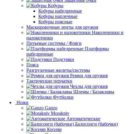
Защитные очки
Кобуры
Кобуры набедренные
Кобуры наплечные
Кобуры поясные
Маскировочные ленты для оружия
Наколенники и
налокотники
Питьевые системы / Фляги
Платформы
набедренные
Подсумки
Пояса
Разгрузочные жилеты/системы
Ремни для оружия
Тактические перчатки
Чехлы для оружия
Шлемы / Балаклавы
Футболки
Ножи
Ganzo
Morakniv
Автоматические
Балисонги (бабочки)
Кизляр