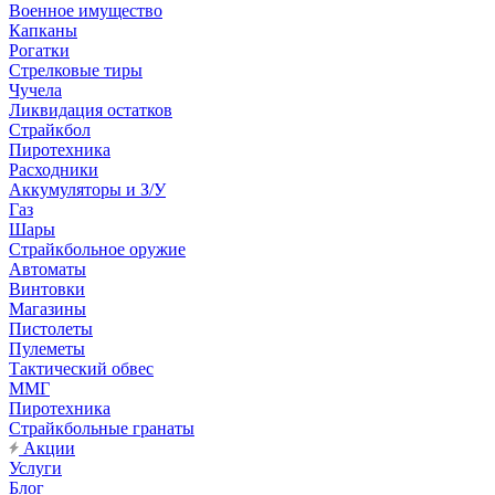
Военное имущество
Капканы
Рогатки
Стрелковые тиры
Чучела
Ликвидация остатков
Страйкбол
Пиротехника
Расходники
Аккумуляторы и З/У
Газ
Шары
Страйкбольное оружие
Автоматы
Винтовки
Магазины
Пистолеты
Пулеметы
Тактический обвес
ММГ
Пиротехника
Страйкбольные гранаты
Акции
Услуги
Блог