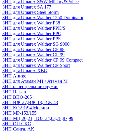
ЗИП для Umarex S&W Military&Police
ЗИП для Umarex SA 177
ЗИП для Umarex Steel Storm
ЗИП для Umarex Walther 1250 Dominator
ЗИП для Umarex Walther P38
ЗИП для Umarex Walther PPK/S
ЗИП для Umarex Walther PPQ
ЗИП для Umarex Walther PPS
ЗИП для Umarex Walther SG 9000
ЗИП для Umarex Walther СР 88
ЗИП для Umarex Walther СР 99
ЗИП для Umarex Walther СР 99 Compact
ЗИП для Umarex Walther СР Sport
ЗИП для Umarex XBG
ЗИП Аникс
ЗИП для Атаман М1 / Атаман М
ЗИП огнестрельное оружие
ЗИП Hatsan
ЗИП ВПО-205
ЗИП ИЖ-27,ИЖ-18, ИЖ-43
ЗИП КО-91/94 Мосина
ЗИП МР-153/155
ЗИП МЦ 20,21, ТОЗ-34,63,78,87,99
ЗИП ОП СКС
ЗИП Сайга, АК