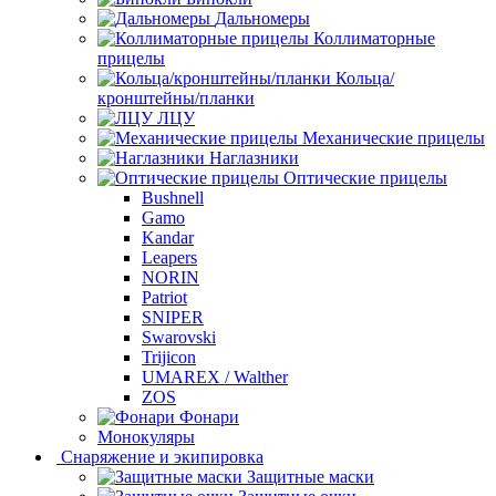
Дальномеры
Коллиматорные
прицелы
Кольца/
кронштейны/планки
ЛЦУ
Механические прицелы
Наглазники
Оптические прицелы
Bushnell
Gamo
Kandar
Leapers
NORIN
Patriot
SNIPER
Swarovski
Trijicon
UMAREX / Walther
ZOS
Фонари
Монокуляры
Снаряжение и экипировка
Защитные маски