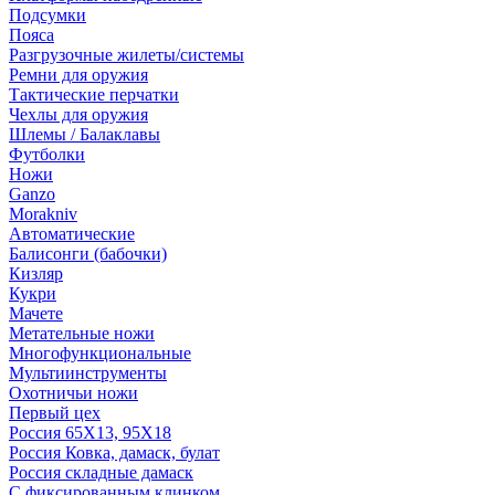
Подсумки
Пояса
Разгрузочные жилеты/системы
Ремни для оружия
Тактические перчатки
Чехлы для оружия
Шлемы / Балаклавы
Футболки
Ножи
Ganzo
Morakniv
Автоматические
Балисонги (бабочки)
Кизляр
Кукри
Мачете
Метательные ножи
Многофункциональные
Мультиинструменты
Охотничьи ножи
Первый цех
Россия 65Х13, 95Х18
Россия Ковка, дамаск, булат
Россия складные дамаск
С фиксированным клинком