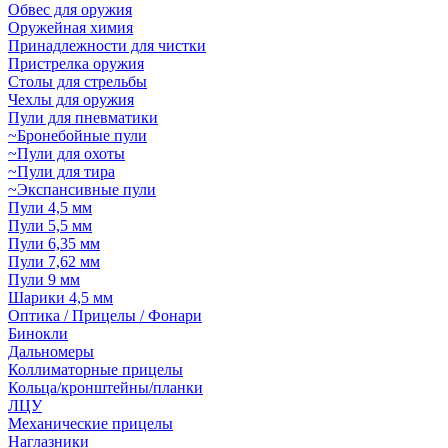
Обвес для оружия
Оружейная химия
Принадлежности для чистки
Пристрелка оружия
Столы для стрельбы
Чехлы для оружия
Пули для пневматики
~Бронебойные пули
~Пули для охоты
~Пули для тира
~Экспансивные пули
Пули 4,5 мм
Пули 5,5 мм
Пули 6,35 мм
Пули 7,62 мм
Пули 9 мм
Шарики 4,5 мм
Оптика / Прицелы / Фонари
Бинокли
Дальномеры
Коллиматорные прицелы
Кольца/кронштейны/планки
ЛЦУ
Механические прицелы
Наглазники