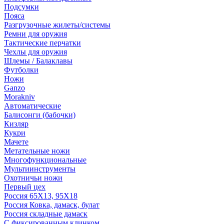
Подсумки
Пояса
Разгрузочные жилеты/системы
Ремни для оружия
Тактические перчатки
Чехлы для оружия
Шлемы / Балаклавы
Футболки
Ножи
Ganzo
Morakniv
Автоматические
Балисонги (бабочки)
Кизляр
Кукри
Мачете
Метательные ножи
Многофункциональные
Мультиинструменты
Охотничьи ножи
Первый цех
Россия 65Х13, 95Х18
Россия Ковка, дамаск, булат
Россия складные дамаск
С фиксированным клинком