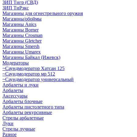
ЗИП Тигр (СВД)
ЗИП ТиРэкс
Магазины для огнестрельного оружия
Магазины/обоймы
Магазины Anics
Магазины Borner
Магазины Crosman
Магазины Gletcher
Магазины Smersh
Магазины Umarex
Магазины Байкал (Ижевск)
Модераторы
~Cаундмодератор Хатсан 125
~Саундмодератор мр 512
~Саундмодератор универсальный
Арбалеты и луки
Арбалеты
Аксессуары
Арбалеты блочные
Арбалеты пистолетного типа
Арбалеты рекурсивные
Стрелы арбалетные
Луки
Стрелы лучные
Разное