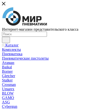
Интернет-магазин представительского класса
Каталог
Комплекты
Пневматика
Пневматические пистолеты
Атаман
Baikal
Borner
Gletcher
Stalker
Crosman
Umarex
BLOW
GAMO
ASG
Cybergun