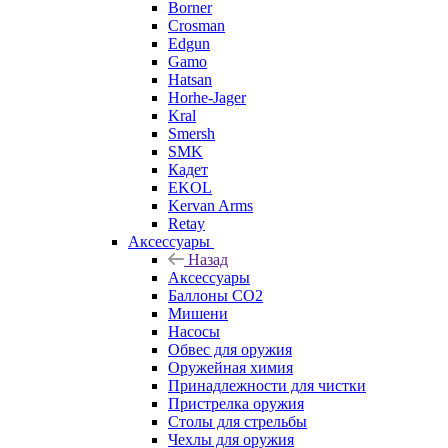
Borner
Crosman
Edgun
Gamo
Hatsan
Horhe-Jager
Kral
Smersh
SMK
Кадет
EKOL
Kervan Arms
Retay
Аксессуары
Назад
Аксессуары
Баллоны СО2
Мишени
Насосы
Обвес для оружия
Оружейная химия
Принадлежности для чистки
Пристрелка оружия
Столы для стрельбы
Чехлы для оружия