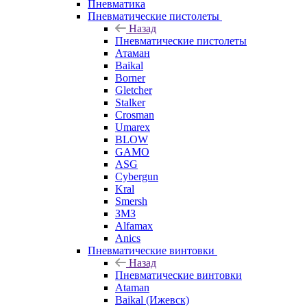
Пневматика
Пневматические пистолеты
Назад
Пневматические пистолеты
Атаман
Baikal
Borner
Gletcher
Stalker
Crosman
Umarex
BLOW
GAMO
ASG
Cybergun
Kral
Smersh
ЗМЗ
Alfamax
Anics
Пневматические винтовки
Назад
Пневматические винтовки
Ataman
Baikal (Ижевск)