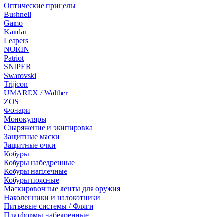
Оптические прицелы
Bushnell
Gamo
Kandar
Leapers
NORIN
Patriot
SNIPER
Swarovski
Trijicon
UMAREX / Walther
ZOS
Фонари
Монокуляры
Снаряжение и экипировка
Защитные маски
Защитные очки
Кобуры
Кобуры набедренные
Кобуры наплечные
Кобуры поясные
Маскировочные ленты для оружия
Наколенники и налокотники
Питьевые системы / Фляги
Платформы набедренные