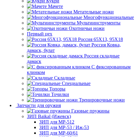
Кукри
Мачете
Метательные ножи
Многофункциональные
Мультиинструменты
Охотничьи ножи
Первый цех
Россия 65Х13, 95Х18
Россия Ковка,
дамаск, булат
Россия складные
дамаск
С фиксированным
клинком
Складные
Специальные
Топоры
Точилки
Тренировочные ножи
Запчасти для оружия
Газовые пружины
ЗИП Baikal (Ижевск)
ЗИП для МР-512
ЗИП для МР-53 / Иж-53
ЗИП для МР-60/61