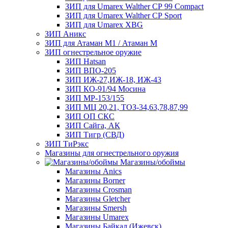
ЗИП для Umarex Walther СР 99 Compact
ЗИП для Umarex Walther СР Sport
ЗИП для Umarex XBG
ЗИП Аникс
ЗИП для Атаман М1 / Атаман М
ЗИП огнестрельное оружие
ЗИП Hatsan
ЗИП ВПО-205
ЗИП ИЖ-27,ИЖ-18, ИЖ-43
ЗИП КО-91/94 Мосина
ЗИП МР-153/155
ЗИП МЦ 20,21, ТОЗ-34,63,78,87,99
ЗИП ОП СКС
ЗИП Сайга, АК
ЗИП Тигр (СВД)
ЗИП ТиРэкс
Магазины для огнестрельного оружия
Магазины/обоймы
Магазины Anics
Магазины Borner
Магазины Crosman
Магазины Gletcher
Магазины Smersh
Магазины Umarex
Магазины Байкал (Ижевск)