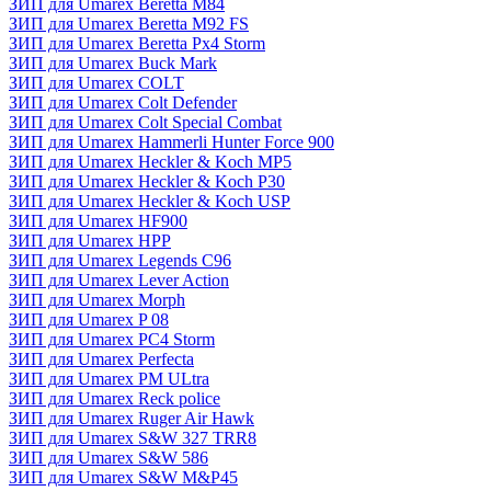
ЗИП для Umarex Beretta M84
ЗИП для Umarex Beretta M92 FS
ЗИП для Umarex Beretta Px4 Storm
ЗИП для Umarex Buck Mark
ЗИП для Umarex COLT
ЗИП для Umarex Colt Defender
ЗИП для Umarex Colt Special Combat
ЗИП для Umarex Hammerli Hunter Force 900
ЗИП для Umarex Heckler & Koch MP5
ЗИП для Umarex Heckler & Koch P30
ЗИП для Umarex Heckler & Koch USP
ЗИП для Umarex HF900
ЗИП для Umarex HPP
ЗИП для Umarex Legends C96
ЗИП для Umarex Lever Action
ЗИП для Umarex Morph
ЗИП для Umarex P 08
ЗИП для Umarex PC4 Storm
ЗИП для Umarex Perfecta
ЗИП для Umarex PM ULtra
ЗИП для Umarex Reck police
ЗИП для Umarex Ruger Air Hawk
ЗИП для Umarex S&W 327 TRR8
ЗИП для Umarex S&W 586
ЗИП для Umarex S&W M&P45