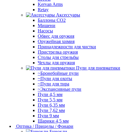
Kervan Arms
Retay
Аксессуары
Баллоны СО2
Мишени
Насосы
Обвес для оружия
Оружейная химия
Принадлежности для чистки
Пристрелка оружия
Столы для стрельбы
Чехлы для оружия
Пули для пневматики
~Бронебойные пули
~Пули для охоты
~Пули для тира
~Экспансивные пули
Пули 4,5 мм
Пули 5,5 мм
Пули 6,35 мм
Пули 7,62 мм
Пули 9 мм
Шарики 4,5 мм
Оптика / Прицелы / Фонари
Бинокли