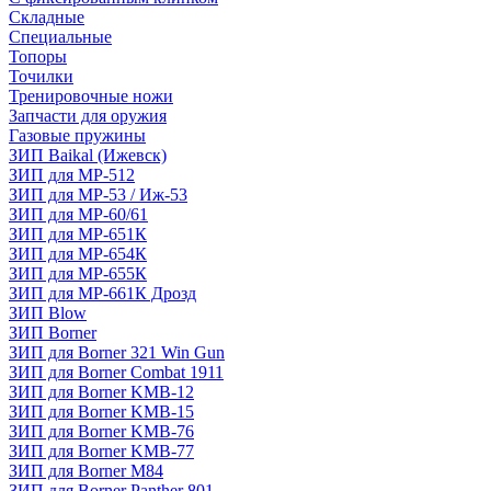
Складные
Специальные
Топоры
Точилки
Тренировочные ножи
Запчасти для оружия
Газовые пружины
ЗИП Baikal (Ижевск)
ЗИП для МР-512
ЗИП для МР-53 / Иж-53
ЗИП для МР-60/61
ЗИП для МР-651К
ЗИП для МР-654К
ЗИП для МР-655К
ЗИП для МР-661К Дрозд
ЗИП Blow
ЗИП Borner
ЗИП для Borner 321 Win Gun
ЗИП для Borner Combat 1911
ЗИП для Borner KMB-12
ЗИП для Borner KMB-15
ЗИП для Borner KMB-76
ЗИП для Borner KMB-77
ЗИП для Borner M84
ЗИП для Borner Panther 801