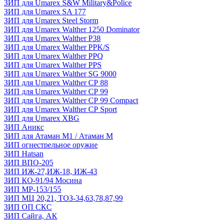
ЗИП для Umarex S&W Military&Police
ЗИП для Umarex SA 177
ЗИП для Umarex Steel Storm
ЗИП для Umarex Walther 1250 Dominator
ЗИП для Umarex Walther P38
ЗИП для Umarex Walther PPK/S
ЗИП для Umarex Walther PPQ
ЗИП для Umarex Walther PPS
ЗИП для Umarex Walther SG 9000
ЗИП для Umarex Walther СР 88
ЗИП для Umarex Walther СР 99
ЗИП для Umarex Walther СР 99 Compact
ЗИП для Umarex Walther СР Sport
ЗИП для Umarex XBG
ЗИП Аникс
ЗИП для Атаман М1 / Атаман М
ЗИП огнестрельное оружие
ЗИП Hatsan
ЗИП ВПО-205
ЗИП ИЖ-27,ИЖ-18, ИЖ-43
ЗИП КО-91/94 Мосина
ЗИП МР-153/155
ЗИП МЦ 20,21, ТОЗ-34,63,78,87,99
ЗИП ОП СКС
ЗИП Сайга, АК