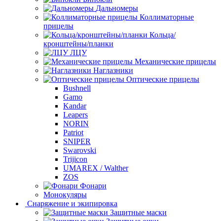
Дальномеры
Коллиматорные
прицелы
Кольца/
кронштейны/планки
ЛЦУ
Механические прицелы
Наглазники
Оптические прицелы
Bushnell
Gamo
Kandar
Leapers
NORIN
Patriot
SNIPER
Swarovski
Trijicon
UMAREX / Walther
ZOS
Фонари
Монокуляры
Снаряжение и экипировка
Защитные маски