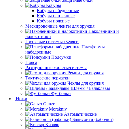
Защитные очки
Кобуры
Кобуры набедренные
Кобуры наплечные
Кобуры поясные
Маскировочные ленты для оружия
Наколенники и
налокотники
Питьевые системы / Фляги
Платформы
набедренные
Подсумки
Пояса
Разгрузочные жилеты/системы
Ремни для оружия
Тактические перчатки
Чехлы для оружия
Шлемы / Балаклавы
Футболки
Ножи
Ganzo
Morakniv
Автоматические
Балисонги (бабочки)
Кизляр