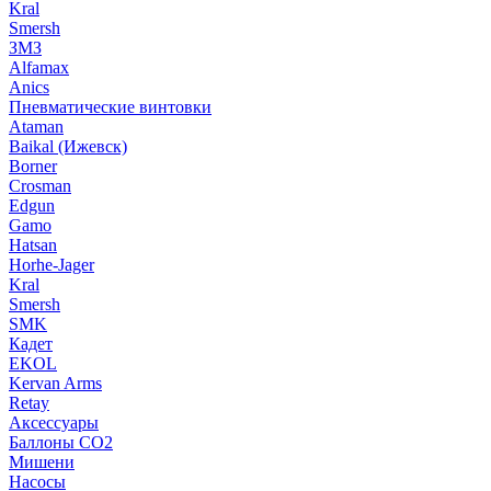
Kral
Smersh
ЗМЗ
Alfamax
Anics
Пневматические винтовки
Ataman
Baikal (Ижевск)
Borner
Crosman
Edgun
Gamo
Hatsan
Horhe-Jager
Kral
Smersh
SMK
Кадет
EKOL
Kervan Arms
Retay
Аксессуары
Баллоны СО2
Мишени
Насосы