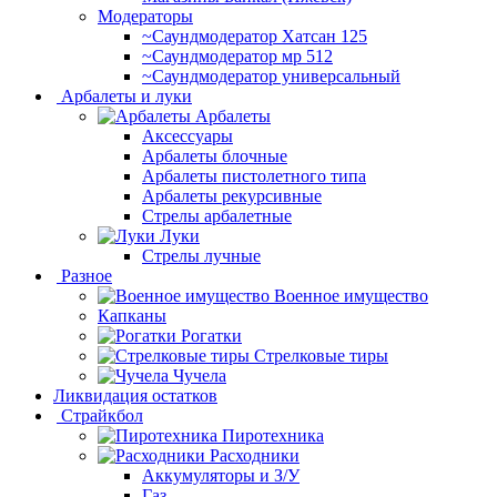
Модераторы
~Cаундмодератор Хатсан 125
~Саундмодератор мр 512
~Саундмодератор универсальный
Арбалеты и луки
Арбалеты
Аксессуары
Арбалеты блочные
Арбалеты пистолетного типа
Арбалеты рекурсивные
Стрелы арбалетные
Луки
Стрелы лучные
Разное
Военное имущество
Капканы
Рогатки
Стрелковые тиры
Чучела
Ликвидация остатков
Страйкбол
Пиротехника
Расходники
Аккумуляторы и З/У
Газ