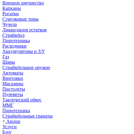
Военное имущество
Капканы
Рогатки
Стрелковые тиры
Чучела
Ликвидация остатков
Страйкбол
Пиротехника
Расходники
Аккумуляторы и З/У
Газ
Шары
Страйкбольное оружие
Автоматы
Винтовки
Магазины
Пистолеты
Пулеметы
Тактический обвес
ММГ
Пиротехника
Страйкбольные гранаты
Акции
Услуги
Блог