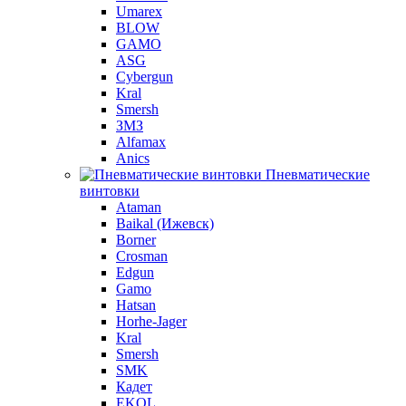
Umarex
BLOW
GAMO
ASG
Cybergun
Kral
Smersh
ЗМЗ
Alfamax
Anics
Пневматические
винтовки
Ataman
Baikal (Ижевск)
Borner
Crosman
Edgun
Gamo
Hatsan
Horhe-Jager
Kral
Smersh
SMK
Кадет
EKOL