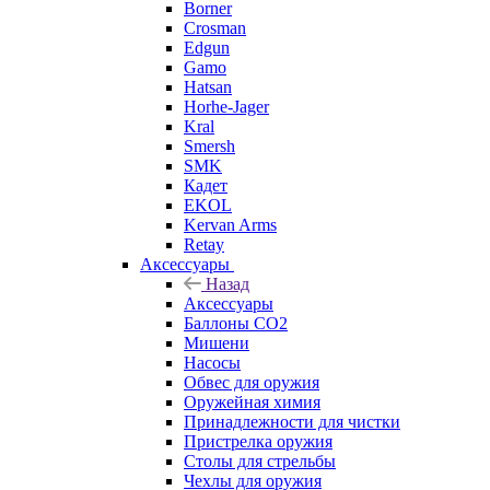
Borner
Crosman
Edgun
Gamo
Hatsan
Horhe-Jager
Kral
Smersh
SMK
Кадет
EKOL
Kervan Arms
Retay
Аксессуары
Назад
Аксессуары
Баллоны СО2
Мишени
Насосы
Обвес для оружия
Оружейная химия
Принадлежности для чистки
Пристрелка оружия
Столы для стрельбы
Чехлы для оружия