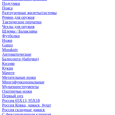
Подсумки
Пояса
Разгрузочные жилеты/системы
Ремни для оружия
Тактические перчатки
Чехлы для оружия
Шлемы / Балаклавы
Футболки
Ножи
Ganzo
Morakniv
Автоматические
Балисонги (бабочки)
Кизляр
Кукри
Мачете
Метательные ножи
Многофункциональные
Мультиинструменты
Охотничьи ножи
Первый цех
Россия 65Х13, 95Х18
Россия Ковка, дамаск, булат
Россия складные дамаск
С фиксированным клинком