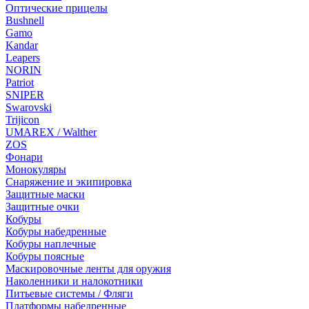
Оптические прицелы
Bushnell
Gamo
Kandar
Leapers
NORIN
Patriot
SNIPER
Swarovski
Trijicon
UMAREX / Walther
ZOS
Фонари
Монокуляры
Снаряжение и экипировка
Защитные маски
Защитные очки
Кобуры
Кобуры набедренные
Кобуры наплечные
Кобуры поясные
Маскировочные ленты для оружия
Наколенники и налокотники
Питьевые системы / Фляги
Платформы набедренные