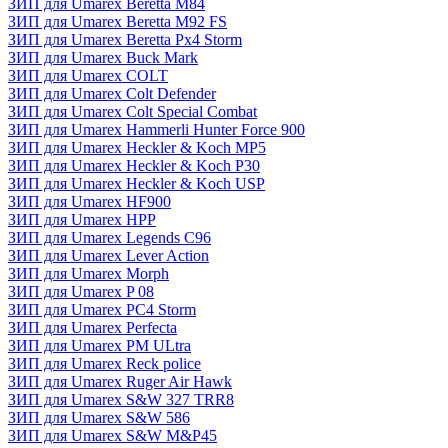
ЗИП для Umarex Beretta M84
ЗИП для Umarex Beretta M92 FS
ЗИП для Umarex Beretta Px4 Storm
ЗИП для Umarex Buck Mark
ЗИП для Umarex COLT
ЗИП для Umarex Colt Defender
ЗИП для Umarex Colt Special Combat
ЗИП для Umarex Hammerli Hunter Force 900
ЗИП для Umarex Heckler & Koch MP5
ЗИП для Umarex Heckler & Koch P30
ЗИП для Umarex Heckler & Koch USP
ЗИП для Umarex HF900
ЗИП для Umarex HPP
ЗИП для Umarex Legends C96
ЗИП для Umarex Lever Action
ЗИП для Umarex Morph
ЗИП для Umarex P 08
ЗИП для Umarex PC4 Storm
ЗИП для Umarex Perfecta
ЗИП для Umarex PM ULtra
ЗИП для Umarex Reck police
ЗИП для Umarex Ruger Air Hawk
ЗИП для Umarex S&W 327 TRR8
ЗИП для Umarex S&W 586
ЗИП для Umarex S&W M&P45