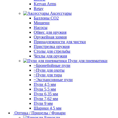
Kervan Arms
Retay
Аксессуары
Баллоны СО2
Мишени
Насосы
Обвес для оружия
Оружейная химия
Принадлежности для чистки
Пристрелка оружия
Столы для стрельбы
Чехлы для оружия
Пули для пневматики
~Бронебойные пули
~Пули для охоты
~Пули для тира
~Экспансивные пули
Пули 4,5 мм
Пули 5,5 мм
Пули 6,35 мм
Пули 7,62 мм
Пули 9 мм
Шарики 4,5 мм
Оптика / Прицелы / Фонари
Бинокли