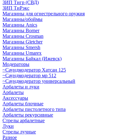
ЗИП Тигр (СВД)
ЗИП ТиРэкс
Магазины для огнестрельного оружия
Магазины/обоймы
Магазины Anics
Магазины Borner
Магазины Crosman
Магазины Gletcher
Магазины Smersh
Магазины Umarex
Магазины Байкал (Ижевск)
Модераторы
~Cаундмодератор Хатсан 125
~Саундмодератор мр 512
~Саундмодератор универсальный
Арбалеты и луки
Арбалеты
Аксессуары
Арбалеты блочные
Арбалеты пистолетного типа
Арбалеты рекурсивные
Стрелы арбалетные
Луки
Стрелы лучные
Разное