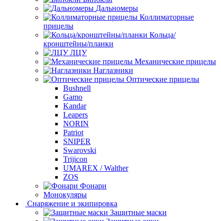
Дальномеры
Коллиматорные
прицелы
Кольца/
кронштейны/планки
ЛЦУ
Механические прицелы
Наглазники
Оптические прицелы
Bushnell
Gamo
Kandar
Leapers
NORIN
Patriot
SNIPER
Swarovski
Trijicon
UMAREX / Walther
ZOS
Фонари
Монокуляры
Снаряжение и экипировка
Защитные маски