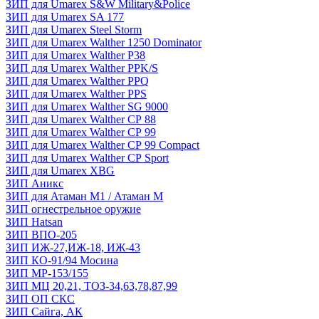
ЗИП для Umarex S&W Military&Police
ЗИП для Umarex SA 177
ЗИП для Umarex Steel Storm
ЗИП для Umarex Walther 1250 Dominator
ЗИП для Umarex Walther P38
ЗИП для Umarex Walther PPK/S
ЗИП для Umarex Walther PPQ
ЗИП для Umarex Walther PPS
ЗИП для Umarex Walther SG 9000
ЗИП для Umarex Walther СР 88
ЗИП для Umarex Walther СР 99
ЗИП для Umarex Walther СР 99 Compact
ЗИП для Umarex Walther СР Sport
ЗИП для Umarex XBG
ЗИП Аникс
ЗИП для Атаман М1 / Атаман М
ЗИП огнестрельное оружие
ЗИП Hatsan
ЗИП ВПО-205
ЗИП ИЖ-27,ИЖ-18, ИЖ-43
ЗИП КО-91/94 Мосина
ЗИП МР-153/155
ЗИП МЦ 20,21, ТОЗ-34,63,78,87,99
ЗИП ОП СКС
ЗИП Сайга, АК