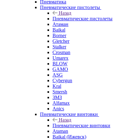
Пневматика
Пневматические пистолеты
Назад
Пневматические пистолеты
Атаман
Baikal
Borner
Gletcher
Stalker
Crosman
Umarex
BLOW
GAMO
ASG
Cybergun
Kral
Smersh
ЗМЗ
Alfamax
Anics
Пневматические винтовки
Назад
Пневматические винтовки
Ataman
Baikal (Ижевск)