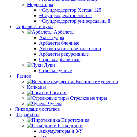
Модераторы
~Cаундмодератор Хатсан 125
~Саундмодератор мр 512
~Саундмодератор универсальный
Арбалеты и луки
Арбалеты
Аксессуары
Арбалеты блочные
Арбалеты пистолетного типа
Арбалеты рекурсивные
Стрелы арбалетные
Луки
Стрелы лучные
Разное
Военное имущество
Капканы
Рогатки
Стрелковые тиры
Чучела
Ликвидация остатков
Страйкбол
Пиротехника
Расходники
Аккумуляторы и З/У
Газ