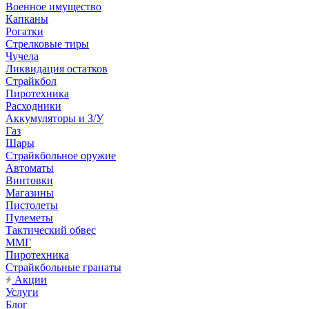
Военное имущество
Капканы
Рогатки
Стрелковые тиры
Чучела
Ликвидация остатков
Страйкбол
Пиротехника
Расходники
Аккумуляторы и З/У
Газ
Шары
Страйкбольное оружие
Автоматы
Винтовки
Магазины
Пистолеты
Пулеметы
Тактический обвес
ММГ
Пиротехника
Страйкбольные гранаты
Акции
Услуги
Блог