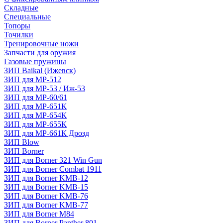
Складные
Специальные
Топоры
Точилки
Тренировочные ножи
Запчасти для оружия
Газовые пружины
ЗИП Baikal (Ижевск)
ЗИП для МР-512
ЗИП для МР-53 / Иж-53
ЗИП для МР-60/61
ЗИП для МР-651К
ЗИП для МР-654К
ЗИП для МР-655К
ЗИП для МР-661К Дрозд
ЗИП Blow
ЗИП Borner
ЗИП для Borner 321 Win Gun
ЗИП для Borner Combat 1911
ЗИП для Borner KMB-12
ЗИП для Borner KMB-15
ЗИП для Borner KMB-76
ЗИП для Borner KMB-77
ЗИП для Borner M84
ЗИП для Borner Panther 801