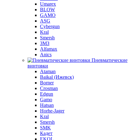
Umarex
BLOW
GAMO
ASG
Cybergun
Kral
Smersh
ЗМЗ
Alfamax
Anics
Пневматические
винтовки
Ataman
Baikal (Ижевск)
Borner
Crosman
Edgun
Gamo
Hatsan
Horhe-Jager
Kral
Smersh
SMK
Кадет
EKOL