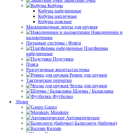
Защитные очки
Кобуры
Кобуры набедренные
Кобуры наплечные
Кобуры поясные
Маскировочные ленты для оружия
Наколенники и
налокотники
Питьевые системы / Фляги
Платформы
набедренные
Подсумки
Пояса
Разгрузочные жилеты/системы
Ремни для оружия
Тактические перчатки
Чехлы для оружия
Шлемы / Балаклавы
Футболки
Ножи
Ganzo
Morakniv
Автоматические
Балисонги (бабочки)
Кизляр