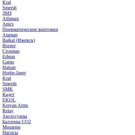
Kral
Smersh
ЗМЗ
Alfamax
Anics
Пневматические винтовки
Ataman
Baikal (Ижевск)
Borner
Crosman
Edgun
Gamo
Hatsan
Horhe-Jager
Kral
Smersh
SMK
Кадет
EKOL
Kervan Arms
Retay
Аксессуары
Баллоны СО2
Мишени
Насосы