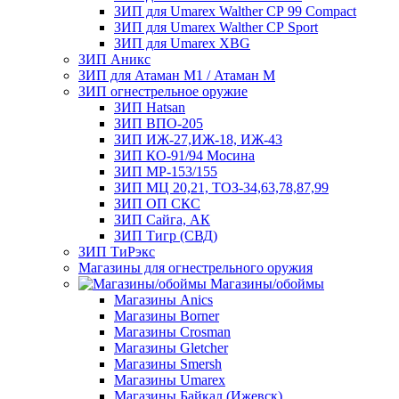
ЗИП для Umarex Walther СР 99 Compact
ЗИП для Umarex Walther СР Sport
ЗИП для Umarex XBG
ЗИП Аникс
ЗИП для Атаман М1 / Атаман М
ЗИП огнестрельное оружие
ЗИП Hatsan
ЗИП ВПО-205
ЗИП ИЖ-27,ИЖ-18, ИЖ-43
ЗИП КО-91/94 Мосина
ЗИП МР-153/155
ЗИП МЦ 20,21, ТОЗ-34,63,78,87,99
ЗИП ОП СКС
ЗИП Сайга, АК
ЗИП Тигр (СВД)
ЗИП ТиРэкс
Магазины для огнестрельного оружия
Магазины/обоймы
Магазины Anics
Магазины Borner
Магазины Crosman
Магазины Gletcher
Магазины Smersh
Магазины Umarex
Магазины Байкал (Ижевск)