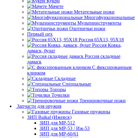
Кукри
Мачете
Метательные ножи
Многофункциональные
Мультиинструменты
Охотничьи ножи
Первый цех
Россия 65Х13, 95Х18
Россия Ковка,
дамаск, булат
Россия складные
дамаск
С фиксированным
клинком
Складные
Специальные
Топоры
Точилки
Тренировочные ножи
Запчасти для оружия
Газовые пружины
ЗИП Baikal (Ижевск)
ЗИП для МР-512
ЗИП для МР-53 / Иж-53
ЗИП для МР-60/61