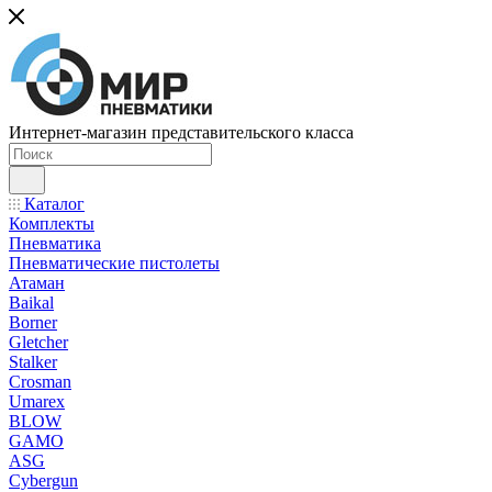
Интернет-магазин представительского класса
Каталог
Комплекты
Пневматика
Пневматические пистолеты
Атаман
Baikal
Borner
Gletcher
Stalker
Crosman
Umarex
BLOW
GAMO
ASG
Cybergun