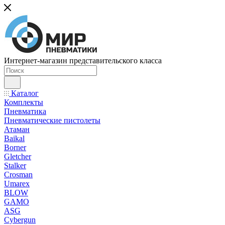
Интернет-магазин представительского класса
Каталог
Комплекты
Пневматика
Пневматические пистолеты
Атаман
Baikal
Borner
Gletcher
Stalker
Crosman
Umarex
BLOW
GAMO
ASG
Cybergun