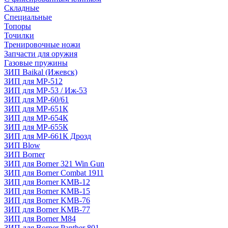
Складные
Специальные
Топоры
Точилки
Тренировочные ножи
Запчасти для оружия
Газовые пружины
ЗИП Baikal (Ижевск)
ЗИП для МР-512
ЗИП для МР-53 / Иж-53
ЗИП для МР-60/61
ЗИП для МР-651К
ЗИП для МР-654К
ЗИП для МР-655К
ЗИП для МР-661К Дрозд
ЗИП Blow
ЗИП Borner
ЗИП для Borner 321 Win Gun
ЗИП для Borner Combat 1911
ЗИП для Borner KMB-12
ЗИП для Borner KMB-15
ЗИП для Borner KMB-76
ЗИП для Borner KMB-77
ЗИП для Borner M84
ЗИП для Borner Panther 801