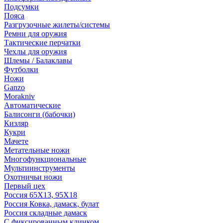
Подсумки
Пояса
Разгрузочные жилеты/системы
Ремни для оружия
Тактические перчатки
Чехлы для оружия
Шлемы / Балаклавы
Футболки
Ножи
Ganzo
Morakniv
Автоматические
Балисонги (бабочки)
Кизляр
Кукри
Мачете
Метательные ножи
Многофункциональные
Мультиинструменты
Охотничьи ножи
Первый цех
Россия 65Х13, 95Х18
Россия Ковка, дамаск, булат
Россия складные дамаск
С фиксированным клинком