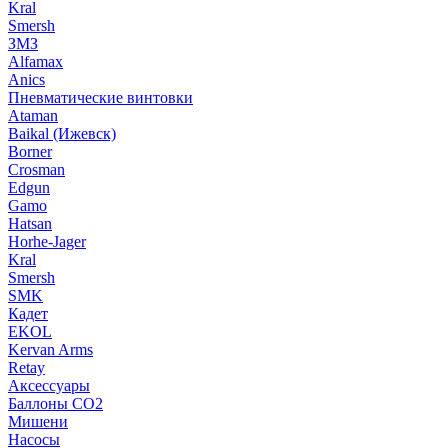
Kral
Smersh
ЗМЗ
Alfamax
Anics
Пневматические винтовки
Ataman
Baikal (Ижевск)
Borner
Crosman
Edgun
Gamo
Hatsan
Horhe-Jager
Kral
Smersh
SMK
Кадет
EKOL
Kervan Arms
Retay
Аксессуары
Баллоны СО2
Мишени
Насосы