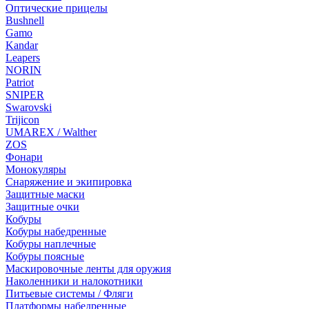
Оптические прицелы
Bushnell
Gamo
Kandar
Leapers
NORIN
Patriot
SNIPER
Swarovski
Trijicon
UMAREX / Walther
ZOS
Фонари
Монокуляры
Снаряжение и экипировка
Защитные маски
Защитные очки
Кобуры
Кобуры набедренные
Кобуры наплечные
Кобуры поясные
Маскировочные ленты для оружия
Наколенники и налокотники
Питьевые системы / Фляги
Платформы набедренные