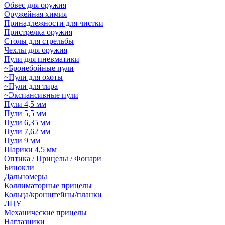
Обвес для оружия
Оружейная химия
Принадлежности для чистки
Пристрелка оружия
Столы для стрельбы
Чехлы для оружия
Пули для пневматики
~Бронебойные пули
~Пули для охоты
~Пули для тира
~Экспансивные пули
Пули 4,5 мм
Пули 5,5 мм
Пули 6,35 мм
Пули 7,62 мм
Пули 9 мм
Шарики 4,5 мм
Оптика / Прицелы / Фонари
Бинокли
Дальномеры
Коллиматорные прицелы
Кольца/кронштейны/планки
ЛЦУ
Механические прицелы
Наглазники