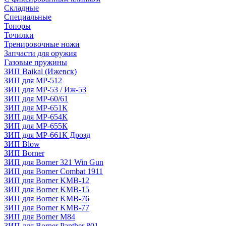
Складные
Специальные
Топоры
Точилки
Тренировочные ножи
Запчасти для оружия
Газовые пружины
ЗИП Baikal (Ижевск)
ЗИП для МР-512
ЗИП для МР-53 / Иж-53
ЗИП для МР-60/61
ЗИП для МР-651К
ЗИП для МР-654К
ЗИП для МР-655К
ЗИП для МР-661К Дрозд
ЗИП Blow
ЗИП Borner
ЗИП для Borner 321 Win Gun
ЗИП для Borner Combat 1911
ЗИП для Borner KMB-12
ЗИП для Borner KMB-15
ЗИП для Borner KMB-76
ЗИП для Borner KMB-77
ЗИП для Borner M84
ЗИП для Borner Panther 801