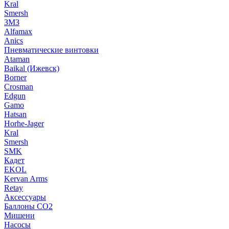
Kral
Smersh
ЗМЗ
Alfamax
Anics
Пневматические винтовки
Ataman
Baikal (Ижевск)
Borner
Crosman
Edgun
Gamo
Hatsan
Horhe-Jager
Kral
Smersh
SMK
Кадет
EKOL
Kervan Arms
Retay
Аксессуары
Баллоны СО2
Мишени
Насосы