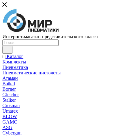
Интернет-магазин представительского класса
Каталог
Комплекты
Пневматика
Пневматические пистолеты
Атаман
Baikal
Borner
Gletcher
Stalker
Crosman
Umarex
BLOW
GAMO
ASG
Cybergun