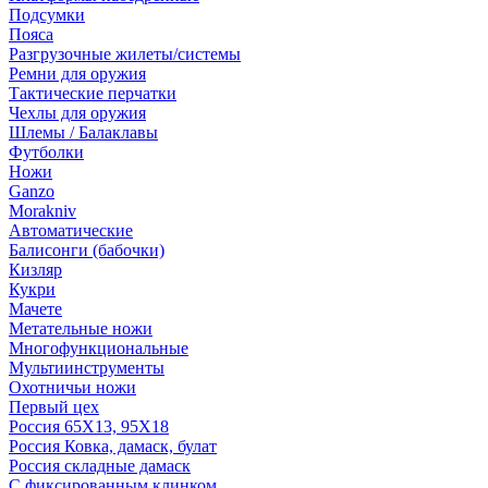
Подсумки
Пояса
Разгрузочные жилеты/системы
Ремни для оружия
Тактические перчатки
Чехлы для оружия
Шлемы / Балаклавы
Футболки
Ножи
Ganzo
Morakniv
Автоматические
Балисонги (бабочки)
Кизляр
Кукри
Мачете
Метательные ножи
Многофункциональные
Мультиинструменты
Охотничьи ножи
Первый цех
Россия 65Х13, 95Х18
Россия Ковка, дамаск, булат
Россия складные дамаск
С фиксированным клинком