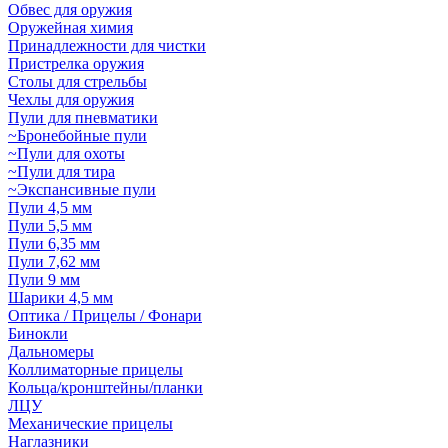
Обвес для оружия
Оружейная химия
Принадлежности для чистки
Пристрелка оружия
Столы для стрельбы
Чехлы для оружия
Пули для пневматики
~Бронебойные пули
~Пули для охоты
~Пули для тира
~Экспансивные пули
Пули 4,5 мм
Пули 5,5 мм
Пули 6,35 мм
Пули 7,62 мм
Пули 9 мм
Шарики 4,5 мм
Оптика / Прицелы / Фонари
Бинокли
Дальномеры
Коллиматорные прицелы
Кольца/кронштейны/планки
ЛЦУ
Механические прицелы
Наглазники