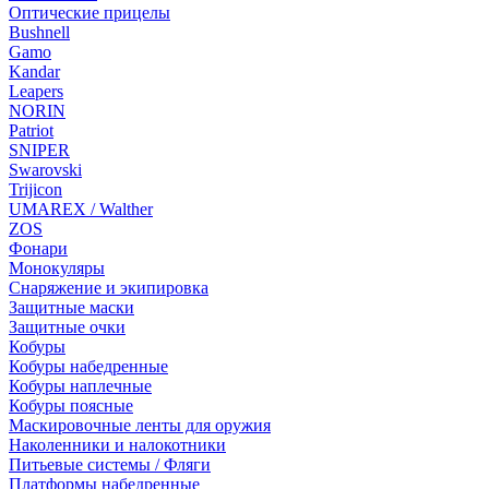
Оптические прицелы
Bushnell
Gamo
Kandar
Leapers
NORIN
Patriot
SNIPER
Swarovski
Trijicon
UMAREX / Walther
ZOS
Фонари
Монокуляры
Снаряжение и экипировка
Защитные маски
Защитные очки
Кобуры
Кобуры набедренные
Кобуры наплечные
Кобуры поясные
Маскировочные ленты для оружия
Наколенники и налокотники
Питьевые системы / Фляги
Платформы набедренные