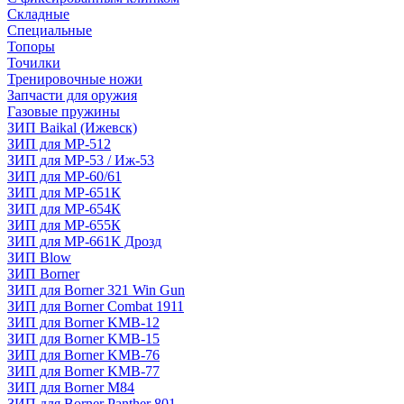
Складные
Специальные
Топоры
Точилки
Тренировочные ножи
Запчасти для оружия
Газовые пружины
ЗИП Baikal (Ижевск)
ЗИП для МР-512
ЗИП для МР-53 / Иж-53
ЗИП для МР-60/61
ЗИП для МР-651К
ЗИП для МР-654К
ЗИП для МР-655К
ЗИП для МР-661К Дрозд
ЗИП Blow
ЗИП Borner
ЗИП для Borner 321 Win Gun
ЗИП для Borner Combat 1911
ЗИП для Borner KMB-12
ЗИП для Borner KMB-15
ЗИП для Borner KMB-76
ЗИП для Borner KMB-77
ЗИП для Borner M84
ЗИП для Borner Panther 801