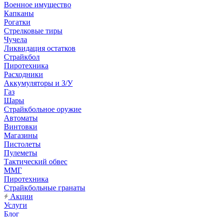
Военное имущество
Капканы
Рогатки
Стрелковые тиры
Чучела
Ликвидация остатков
Страйкбол
Пиротехника
Расходники
Аккумуляторы и З/У
Газ
Шары
Страйкбольное оружие
Автоматы
Винтовки
Магазины
Пистолеты
Пулеметы
Тактический обвес
ММГ
Пиротехника
Страйкбольные гранаты
Акции
Услуги
Блог