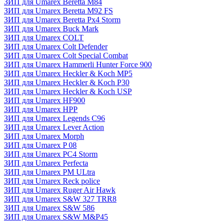
ЗИП для Umarex Beretta M84
ЗИП для Umarex Beretta M92 FS
ЗИП для Umarex Beretta Px4 Storm
ЗИП для Umarex Buck Mark
ЗИП для Umarex COLT
ЗИП для Umarex Colt Defender
ЗИП для Umarex Colt Special Combat
ЗИП для Umarex Hammerli Hunter Force 900
ЗИП для Umarex Heckler & Koch MP5
ЗИП для Umarex Heckler & Koch P30
ЗИП для Umarex Heckler & Koch USP
ЗИП для Umarex HF900
ЗИП для Umarex HPP
ЗИП для Umarex Legends C96
ЗИП для Umarex Lever Action
ЗИП для Umarex Morph
ЗИП для Umarex P 08
ЗИП для Umarex PC4 Storm
ЗИП для Umarex Perfecta
ЗИП для Umarex PM ULtra
ЗИП для Umarex Reck police
ЗИП для Umarex Ruger Air Hawk
ЗИП для Umarex S&W 327 TRR8
ЗИП для Umarex S&W 586
ЗИП для Umarex S&W M&P45