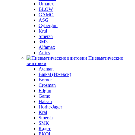
Umarex
BLOW
GAMO
ASG
Cybergun
Kral
Smersh
ЗМЗ
Alfamax
Anics
Пневматические
винтовки
Ataman
Baikal (Ижевск)
Borner
Crosman
Edgun
Gamo
Hatsan
Horhe-Jager
Kral
Smersh
SMK
Кадет
EKOL