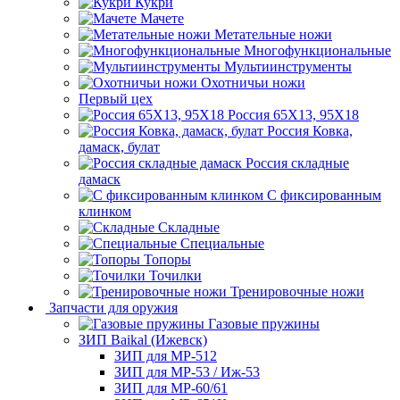
Кукри
Мачете
Метательные ножи
Многофункциональные
Мультиинструменты
Охотничьи ножи
Первый цех
Россия 65Х13, 95Х18
Россия Ковка,
дамаск, булат
Россия складные
дамаск
С фиксированным
клинком
Складные
Специальные
Топоры
Точилки
Тренировочные ножи
Запчасти для оружия
Газовые пружины
ЗИП Baikal (Ижевск)
ЗИП для МР-512
ЗИП для МР-53 / Иж-53
ЗИП для МР-60/61