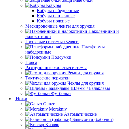
Защитные очки
Кобуры
Кобуры набедренные
Кобуры наплечные
Кобуры поясные
Маскировочные ленты для оружия
Наколенники и
налокотники
Питьевые системы / Фляги
Платформы
набедренные
Подсумки
Пояса
Разгрузочные жилеты/системы
Ремни для оружия
Тактические перчатки
Чехлы для оружия
Шлемы / Балаклавы
Футболки
Ножи
Ganzo
Morakniv
Автоматические
Балисонги (бабочки)
Кизляр