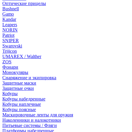
Оптические прицелы
Bushnell
Gamo
Kandar
Leapers
NORIN
Patriot
SNIPER
Swarovski
Trijicon
UMAREX / Walther
ZOS
Фонари
Монокуляры
Снаряжение и экипировка
Защитные маски
Защитные очки
Кобуры
Кобуры набедренные
Кобуры наплечные
Кобуры поясные
Маскировочные ленты для оружия
Наколенники и налокотники
Питьевые системы / Фляги
Платформы набедренные