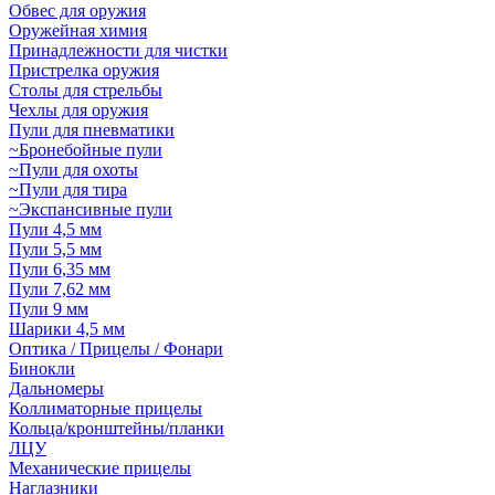
Обвес для оружия
Оружейная химия
Принадлежности для чистки
Пристрелка оружия
Столы для стрельбы
Чехлы для оружия
Пули для пневматики
~Бронебойные пули
~Пули для охоты
~Пули для тира
~Экспансивные пули
Пули 4,5 мм
Пули 5,5 мм
Пули 6,35 мм
Пули 7,62 мм
Пули 9 мм
Шарики 4,5 мм
Оптика / Прицелы / Фонари
Бинокли
Дальномеры
Коллиматорные прицелы
Кольца/кронштейны/планки
ЛЦУ
Механические прицелы
Наглазники