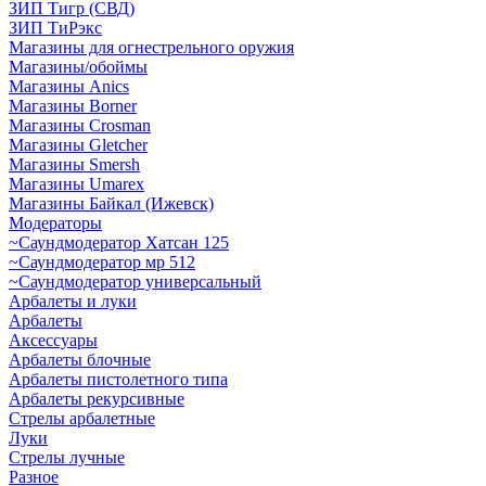
ЗИП Тигр (СВД)
ЗИП ТиРэкс
Магазины для огнестрельного оружия
Магазины/обоймы
Магазины Anics
Магазины Borner
Магазины Crosman
Магазины Gletcher
Магазины Smersh
Магазины Umarex
Магазины Байкал (Ижевск)
Модераторы
~Cаундмодератор Хатсан 125
~Саундмодератор мр 512
~Саундмодератор универсальный
Арбалеты и луки
Арбалеты
Аксессуары
Арбалеты блочные
Арбалеты пистолетного типа
Арбалеты рекурсивные
Стрелы арбалетные
Луки
Стрелы лучные
Разное