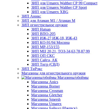
ЗИП для Umarex Walther СР 99 Compact
ЗИП для Umarex Walther СР Sport
ЗИП для Umarex XBG
ЗИП Аникс
ЗИП для Атаман М1 / Атаман М
ЗИП огнестрельное оружие
ЗИП Hatsan
ЗИП ВПО-205
ЗИП ИЖ-27,ИЖ-18, ИЖ-43
ЗИП КО-91/94 Мосина
ЗИП МР-153/155
ЗИП МЦ 20,21, ТОЗ-34,63,78,87,99
ЗИП ОП СКС
ЗИП Сайга, АК
ЗИП Тигр (СВД)
ЗИП ТиРэкс
Магазины для огнестрельного оружия
Магазины/обоймы
Магазины Anics
Магазины Borner
Магазины Crosman
Магазины Gletcher
Магазины Smersh
Магазины Umarex
Магазины Байкал (Ижевск)