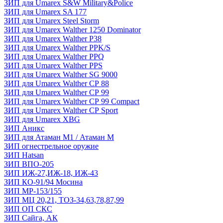
ЗИП для Umarex S&W Military&Police
ЗИП для Umarex SA 177
ЗИП для Umarex Steel Storm
ЗИП для Umarex Walther 1250 Dominator
ЗИП для Umarex Walther P38
ЗИП для Umarex Walther PPK/S
ЗИП для Umarex Walther PPQ
ЗИП для Umarex Walther PPS
ЗИП для Umarex Walther SG 9000
ЗИП для Umarex Walther СР 88
ЗИП для Umarex Walther СР 99
ЗИП для Umarex Walther СР 99 Compact
ЗИП для Umarex Walther СР Sport
ЗИП для Umarex XBG
ЗИП Аникс
ЗИП для Атаман М1 / Атаман М
ЗИП огнестрельное оружие
ЗИП Hatsan
ЗИП ВПО-205
ЗИП ИЖ-27,ИЖ-18, ИЖ-43
ЗИП КО-91/94 Мосина
ЗИП МР-153/155
ЗИП МЦ 20,21, ТОЗ-34,63,78,87,99
ЗИП ОП СКС
ЗИП Сайга, АК