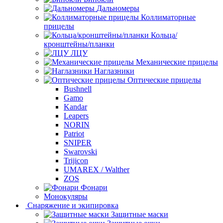
Дальномеры
Коллиматорные
прицелы
Кольца/
кронштейны/планки
ЛЦУ
Механические прицелы
Наглазники
Оптические прицелы
Bushnell
Gamo
Kandar
Leapers
NORIN
Patriot
SNIPER
Swarovski
Trijicon
UMAREX / Walther
ZOS
Фонари
Монокуляры
Снаряжение и экипировка
Защитные маски