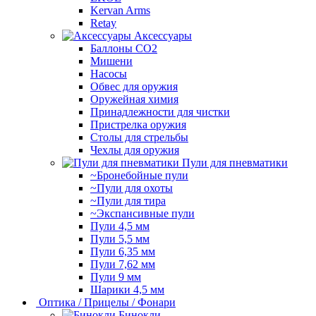
Kervan Arms
Retay
Аксессуары
Баллоны СО2
Мишени
Насосы
Обвес для оружия
Оружейная химия
Принадлежности для чистки
Пристрелка оружия
Столы для стрельбы
Чехлы для оружия
Пули для пневматики
~Бронебойные пули
~Пули для охоты
~Пули для тира
~Экспансивные пули
Пули 4,5 мм
Пули 5,5 мм
Пули 6,35 мм
Пули 7,62 мм
Пули 9 мм
Шарики 4,5 мм
Оптика / Прицелы / Фонари
Бинокли