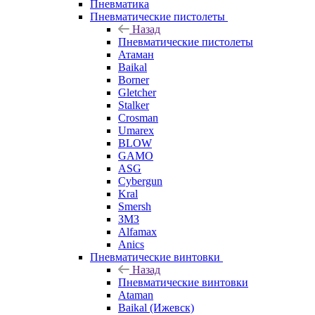
Пневматика
Пневматические пистолеты
Назад
Пневматические пистолеты
Атаман
Baikal
Borner
Gletcher
Stalker
Crosman
Umarex
BLOW
GAMO
ASG
Cybergun
Kral
Smersh
ЗМЗ
Alfamax
Anics
Пневматические винтовки
Назад
Пневматические винтовки
Ataman
Baikal (Ижевск)