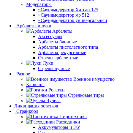
Модераторы
~Cаундмодератор Хатсан 125
~Саундмодератор мр 512
~Саундмодератор универсальный
Арбалеты и луки
Арбалеты
Аксессуары
Арбалеты блочные
Арбалеты пистолетного типа
Арбалеты рекурсивные
Стрелы арбалетные
Луки
Стрелы лучные
Разное
Военное имущество
Капканы
Рогатки
Стрелковые тиры
Чучела
Ликвидация остатков
Страйкбол
Пиротехника
Расходники
Аккумуляторы и З/У
Газ