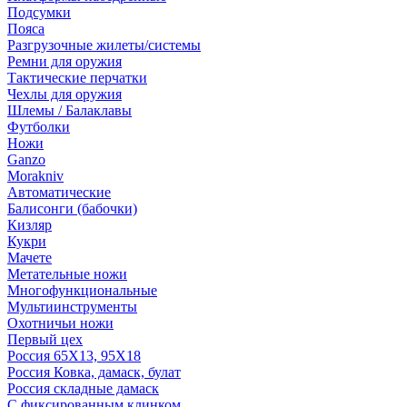
Подсумки
Пояса
Разгрузочные жилеты/системы
Ремни для оружия
Тактические перчатки
Чехлы для оружия
Шлемы / Балаклавы
Футболки
Ножи
Ganzo
Morakniv
Автоматические
Балисонги (бабочки)
Кизляр
Кукри
Мачете
Метательные ножи
Многофункциональные
Мультиинструменты
Охотничьи ножи
Первый цех
Россия 65Х13, 95Х18
Россия Ковка, дамаск, булат
Россия складные дамаск
С фиксированным клинком