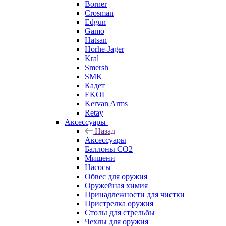
Borner
Crosman
Edgun
Gamo
Hatsan
Horhe-Jager
Kral
Smersh
SMK
Кадет
EKOL
Kervan Arms
Retay
Аксессуары
Назад
Аксессуары
Баллоны СО2
Мишени
Насосы
Обвес для оружия
Оружейная химия
Принадлежности для чистки
Пристрелка оружия
Столы для стрельбы
Чехлы для оружия