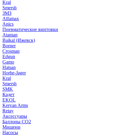
Kral
Smersh
ЗМЗ
Alfamax
Anics
Пневматические винтовки
Ataman
Baikal (Ижевск)
Borner
Crosman
Edgun
Gamo
Hatsan
Horhe-Jager
Kral
Smersh
SMK
Кадет
EKOL
Kervan Arms
Retay
Аксессуары
Баллоны СО2
Мишени
Насосы