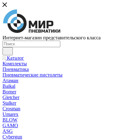
Интернет-магазин представительского класса
Каталог
Комплекты
Пневматика
Пневматические пистолеты
Атаман
Baikal
Borner
Gletcher
Stalker
Crosman
Umarex
BLOW
GAMO
ASG
Cybergun