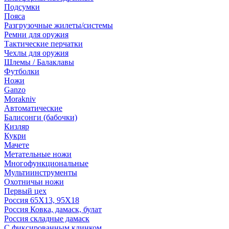
Подсумки
Пояса
Разгрузочные жилеты/системы
Ремни для оружия
Тактические перчатки
Чехлы для оружия
Шлемы / Балаклавы
Футболки
Ножи
Ganzo
Morakniv
Автоматические
Балисонги (бабочки)
Кизляр
Кукри
Мачете
Метательные ножи
Многофункциональные
Мультиинструменты
Охотничьи ножи
Первый цех
Россия 65Х13, 95Х18
Россия Ковка, дамаск, булат
Россия складные дамаск
С фиксированным клинком