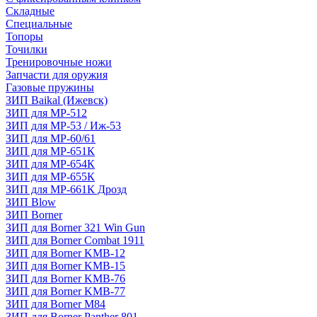
Складные
Специальные
Топоры
Точилки
Тренировочные ножи
Запчасти для оружия
Газовые пружины
ЗИП Baikal (Ижевск)
ЗИП для МР-512
ЗИП для МР-53 / Иж-53
ЗИП для МР-60/61
ЗИП для МР-651К
ЗИП для МР-654К
ЗИП для МР-655К
ЗИП для МР-661К Дрозд
ЗИП Blow
ЗИП Borner
ЗИП для Borner 321 Win Gun
ЗИП для Borner Combat 1911
ЗИП для Borner KMB-12
ЗИП для Borner KMB-15
ЗИП для Borner KMB-76
ЗИП для Borner KMB-77
ЗИП для Borner M84
ЗИП для Borner Panther 801