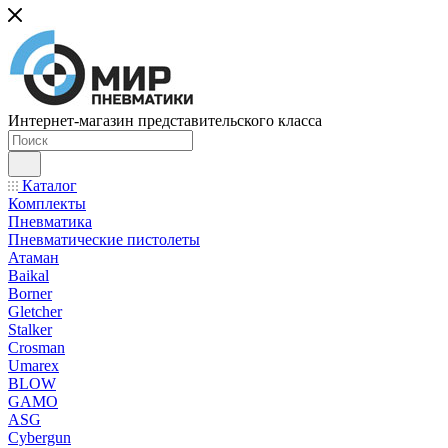
Интернет-магазин представительского класса
Каталог
Комплекты
Пневматика
Пневматические пистолеты
Атаман
Baikal
Borner
Gletcher
Stalker
Crosman
Umarex
BLOW
GAMO
ASG
Cybergun