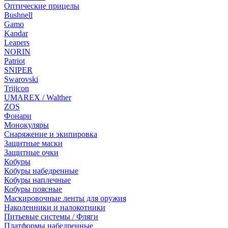
Оптические прицелы
Bushnell
Gamo
Kandar
Leapers
NORIN
Patriot
SNIPER
Swarovski
Trijicon
UMAREX / Walther
ZOS
Фонари
Монокуляры
Снаряжение и экипировка
Защитные маски
Защитные очки
Кобуры
Кобуры набедренные
Кобуры наплечные
Кобуры поясные
Маскировочные ленты для оружия
Наколенники и налокотники
Питьевые системы / Фляги
Платформы набедренные