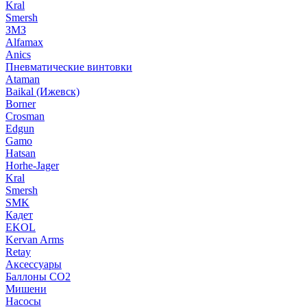
Kral
Smersh
ЗМЗ
Alfamax
Anics
Пневматические винтовки
Ataman
Baikal (Ижевск)
Borner
Crosman
Edgun
Gamo
Hatsan
Horhe-Jager
Kral
Smersh
SMK
Кадет
EKOL
Kervan Arms
Retay
Аксессуары
Баллоны СО2
Мишени
Насосы