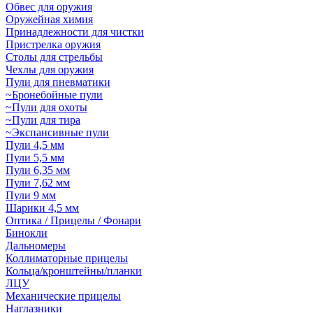
Обвес для оружия
Оружейная химия
Принадлежности для чистки
Пристрелка оружия
Столы для стрельбы
Чехлы для оружия
Пули для пневматики
~Бронебойные пули
~Пули для охоты
~Пули для тира
~Экспансивные пули
Пули 4,5 мм
Пули 5,5 мм
Пули 6,35 мм
Пули 7,62 мм
Пули 9 мм
Шарики 4,5 мм
Оптика / Прицелы / Фонари
Бинокли
Дальномеры
Коллиматорные прицелы
Кольца/кронштейны/планки
ЛЦУ
Механические прицелы
Наглазники