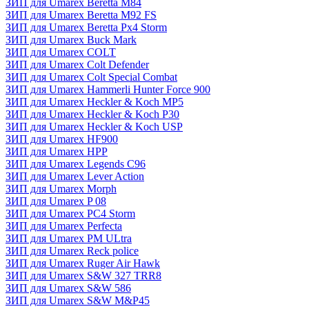
ЗИП для Umarex Beretta M84
ЗИП для Umarex Beretta M92 FS
ЗИП для Umarex Beretta Px4 Storm
ЗИП для Umarex Buck Mark
ЗИП для Umarex COLT
ЗИП для Umarex Colt Defender
ЗИП для Umarex Colt Special Combat
ЗИП для Umarex Hammerli Hunter Force 900
ЗИП для Umarex Heckler & Koch MP5
ЗИП для Umarex Heckler & Koch P30
ЗИП для Umarex Heckler & Koch USP
ЗИП для Umarex HF900
ЗИП для Umarex HPP
ЗИП для Umarex Legends C96
ЗИП для Umarex Lever Action
ЗИП для Umarex Morph
ЗИП для Umarex P 08
ЗИП для Umarex PC4 Storm
ЗИП для Umarex Perfecta
ЗИП для Umarex PM ULtra
ЗИП для Umarex Reck police
ЗИП для Umarex Ruger Air Hawk
ЗИП для Umarex S&W 327 TRR8
ЗИП для Umarex S&W 586
ЗИП для Umarex S&W M&P45