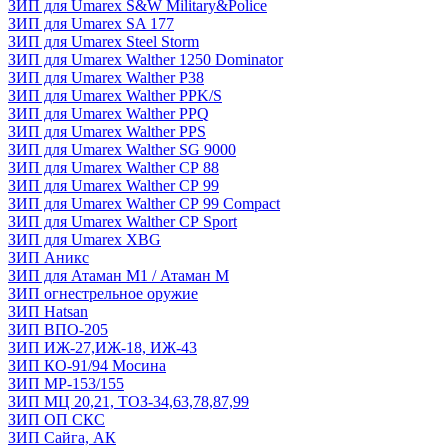
ЗИП для Umarex S&W Military&Police
ЗИП для Umarex SA 177
ЗИП для Umarex Steel Storm
ЗИП для Umarex Walther 1250 Dominator
ЗИП для Umarex Walther P38
ЗИП для Umarex Walther PPK/S
ЗИП для Umarex Walther PPQ
ЗИП для Umarex Walther PPS
ЗИП для Umarex Walther SG 9000
ЗИП для Umarex Walther СР 88
ЗИП для Umarex Walther СР 99
ЗИП для Umarex Walther СР 99 Compact
ЗИП для Umarex Walther СР Sport
ЗИП для Umarex XBG
ЗИП Аникс
ЗИП для Атаман М1 / Атаман М
ЗИП огнестрельное оружие
ЗИП Hatsan
ЗИП ВПО-205
ЗИП ИЖ-27,ИЖ-18, ИЖ-43
ЗИП КО-91/94 Мосина
ЗИП МР-153/155
ЗИП МЦ 20,21, ТОЗ-34,63,78,87,99
ЗИП ОП СКС
ЗИП Сайга, АК