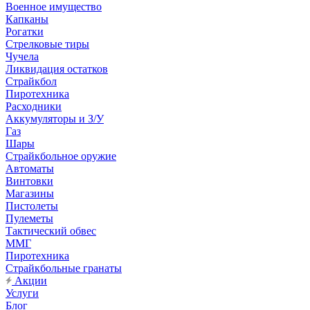
Военное имущество
Капканы
Рогатки
Стрелковые тиры
Чучела
Ликвидация остатков
Страйкбол
Пиротехника
Расходники
Аккумуляторы и З/У
Газ
Шары
Страйкбольное оружие
Автоматы
Винтовки
Магазины
Пистолеты
Пулеметы
Тактический обвес
ММГ
Пиротехника
Страйкбольные гранаты
Акции
Услуги
Блог