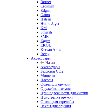
Borner
Crosman
Edgun
Gamo
Hatsan
Horhe-Jager
Kral
Smersh
SMK
Кадет
EKOL
Kervan Arms
Retay
Аксессуары
Назад
Аксессуары
Баллоны СО2
Мишени
Насосы
Обвес для оружия
Оружейная химия
Принадлежности для чистки
Пристрелка оружия
Столы для стрельбы
Чехлы для оружия