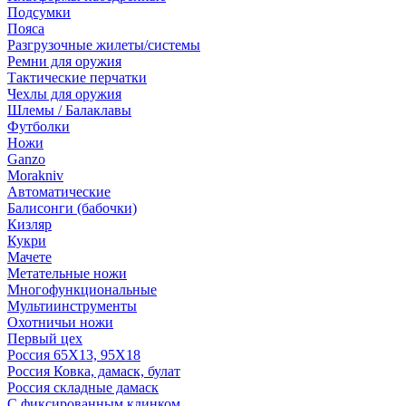
Подсумки
Пояса
Разгрузочные жилеты/системы
Ремни для оружия
Тактические перчатки
Чехлы для оружия
Шлемы / Балаклавы
Футболки
Ножи
Ganzo
Morakniv
Автоматические
Балисонги (бабочки)
Кизляр
Кукри
Мачете
Метательные ножи
Многофункциональные
Мультиинструменты
Охотничьи ножи
Первый цех
Россия 65Х13, 95Х18
Россия Ковка, дамаск, булат
Россия складные дамаск
С фиксированным клинком