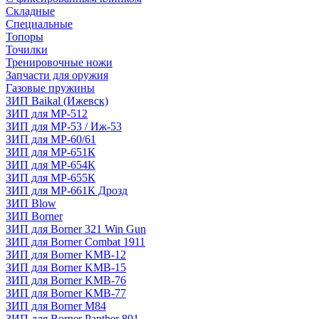
Складные
Специальные
Топоры
Точилки
Тренировочные ножи
Запчасти для оружия
Газовые пружины
ЗИП Baikal (Ижевск)
ЗИП для МР-512
ЗИП для МР-53 / Иж-53
ЗИП для МР-60/61
ЗИП для МР-651К
ЗИП для МР-654К
ЗИП для МР-655К
ЗИП для МР-661К Дрозд
ЗИП Blow
ЗИП Borner
ЗИП для Borner 321 Win Gun
ЗИП для Borner Combat 1911
ЗИП для Borner KMB-12
ЗИП для Borner KMB-15
ЗИП для Borner KMB-76
ЗИП для Borner KMB-77
ЗИП для Borner M84
ЗИП для Borner Panther 801