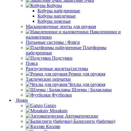
Защитные очки
Кобуры
Кобуры набедренные
Кобуры наплечные
Кобуры поясные
Маскировочные ленты для оружия
Наколенники и
налокотники
Питьевые системы / Фляги
Платформы
набедренные
Подсумки
Пояса
Разгрузочные жилеты/системы
Ремни для оружия
Тактические перчатки
Чехлы для оружия
Шлемы / Балаклавы
Футболки
Ножи
Ganzo
Morakniv
Автоматические
Балисонги (бабочки)
Кизляр