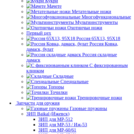
Кукри
Мачете
Метательные ножи
Многофункциональные
Мультиинструменты
Охотничьи ножи
Первый цех
Россия 65Х13, 95Х18
Россия Ковка,
дамаск, булат
Россия складные
дамаск
С фиксированным
клинком
Складные
Специальные
Топоры
Точилки
Тренировочные ножи
Запчасти для оружия
Газовые пружины
ЗИП Baikal (Ижевск)
ЗИП для МР-512
ЗИП для МР-53 / Иж-53
ЗИП для МР-60/61