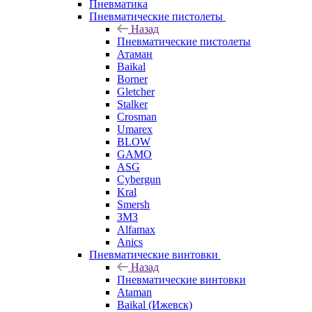
Пневматика
Пневматические пистолеты
Назад
Пневматические пистолеты
Атаман
Baikal
Borner
Gletcher
Stalker
Crosman
Umarex
BLOW
GAMO
ASG
Cybergun
Kral
Smersh
ЗМЗ
Alfamax
Anics
Пневматические винтовки
Назад
Пневматические винтовки
Ataman
Baikal (Ижевск)