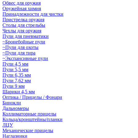
Обвес для оружия
Оружейная химия
Принадлежности для чистки
Пристрелка оружия
Столы для стрельбы
Чехлы для оружия
Пули для пневматики
~Бронебойные пули
~Пули для охоты
~Пули для тира
~Экспансивные пули
Пули 4,5 мм
Пули 5,5 мм
Пули 6,35 мм
Пули 7,62 мм
Пули 9 мм
Шарики 4,5 мм
Оптика / Прицелы / Фонари
Бинокли
Дальномеры
Коллиматорные прицелы
Кольца/кронштейны/планки
ЛЦУ
Механические прицелы
Наглазники