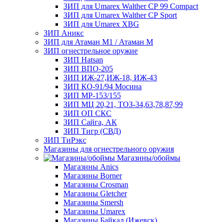
ЗИП для Umarex Walther СР 99 Compact
ЗИП для Umarex Walther СР Sport
ЗИП для Umarex XBG
ЗИП Аникс
ЗИП для Атаман М1 / Атаман М
ЗИП огнестрельное оружие
ЗИП Hatsan
ЗИП ВПО-205
ЗИП ИЖ-27,ИЖ-18, ИЖ-43
ЗИП КО-91/94 Мосина
ЗИП МР-153/155
ЗИП МЦ 20,21, ТОЗ-34,63,78,87,99
ЗИП ОП СКС
ЗИП Сайга, АК
ЗИП Тигр (СВД)
ЗИП ТиРэкс
Магазины для огнестрельного оружия
Магазины/обоймы
Магазины Anics
Магазины Borner
Магазины Crosman
Магазины Gletcher
Магазины Smersh
Магазины Umarex
Магазины Байкал (Ижевск)