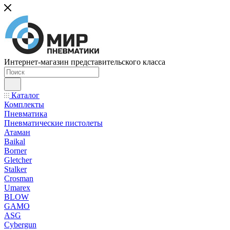
Интернет-магазин представительского класса
Каталог
Комплекты
Пневматика
Пневматические пистолеты
Атаман
Baikal
Borner
Gletcher
Stalker
Crosman
Umarex
BLOW
GAMO
ASG
Cybergun