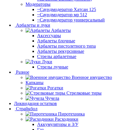
Модераторы
~Cаундмодератор Хатсан 125
~Саундмодератор мр 512
~Саундмодератор универсальный
Арбалеты и луки
Арбалеты
Аксессуары
Арбалеты блочные
Арбалеты пистолетного типа
Арбалеты рекурсивные
Стрелы арбалетные
Луки
Стрелы лучные
Разное
Военное имущество
Капканы
Рогатки
Стрелковые тиры
Чучела
Ликвидация остатков
Страйкбол
Пиротехника
Расходники
Аккумуляторы и З/У
Газ