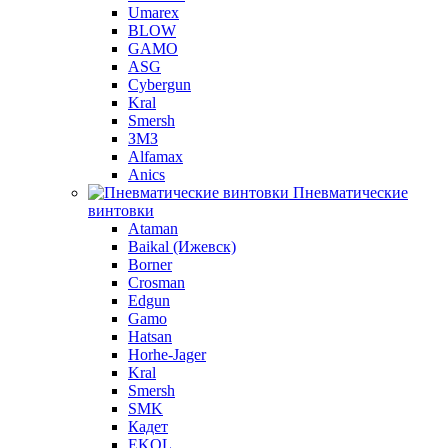
Umarex
BLOW
GAMO
ASG
Cybergun
Kral
Smersh
ЗМЗ
Alfamax
Anics
Пневматические
винтовки
Ataman
Baikal (Ижевск)
Borner
Crosman
Edgun
Gamo
Hatsan
Horhe-Jager
Kral
Smersh
SMK
Кадет
EKOL