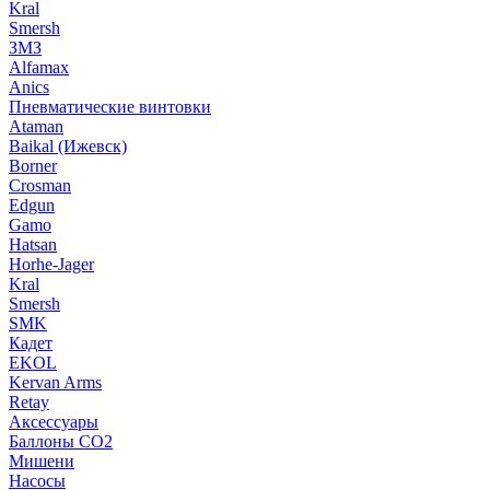
Kral
Smersh
ЗМЗ
Alfamax
Anics
Пневматические винтовки
Ataman
Baikal (Ижевск)
Borner
Crosman
Edgun
Gamo
Hatsan
Horhe-Jager
Kral
Smersh
SMK
Кадет
EKOL
Kervan Arms
Retay
Аксессуары
Баллоны СО2
Мишени
Насосы