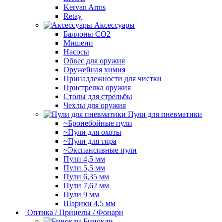
Kervan Arms
Retay
Аксессуары
Баллоны СО2
Мишени
Насосы
Обвес для оружия
Оружейная химия
Принадлежности для чистки
Пристрелка оружия
Столы для стрельбы
Чехлы для оружия
Пули для пневматики
~Бронебойные пули
~Пули для охоты
~Пули для тира
~Экспансивные пули
Пули 4,5 мм
Пули 5,5 мм
Пули 6,35 мм
Пули 7,62 мм
Пули 9 мм
Шарики 4,5 мм
Оптика / Прицелы / Фонари
Бинокли