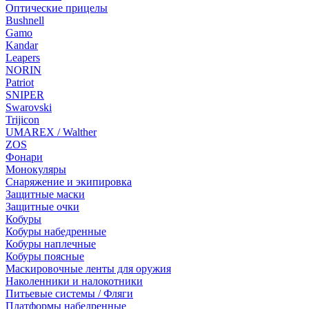
Оптические прицелы
Bushnell
Gamo
Kandar
Leapers
NORIN
Patriot
SNIPER
Swarovski
Trijicon
UMAREX / Walther
ZOS
Фонари
Монокуляры
Снаряжение и экипировка
Защитные маски
Защитные очки
Кобуры
Кобуры набедренные
Кобуры наплечные
Кобуры поясные
Маскировочные ленты для оружия
Наколенники и налокотники
Питьевые системы / Фляги
Платформы набедренные