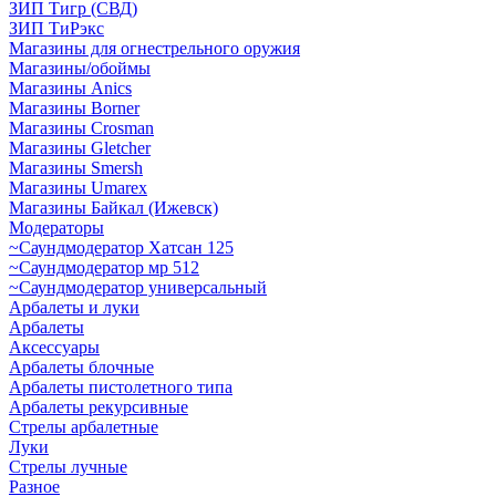
ЗИП Тигр (СВД)
ЗИП ТиРэкс
Магазины для огнестрельного оружия
Магазины/обоймы
Магазины Anics
Магазины Borner
Магазины Crosman
Магазины Gletcher
Магазины Smersh
Магазины Umarex
Магазины Байкал (Ижевск)
Модераторы
~Cаундмодератор Хатсан 125
~Саундмодератор мр 512
~Саундмодератор универсальный
Арбалеты и луки
Арбалеты
Аксессуары
Арбалеты блочные
Арбалеты пистолетного типа
Арбалеты рекурсивные
Стрелы арбалетные
Луки
Стрелы лучные
Разное