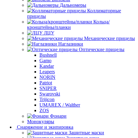
Дальномеры
Коллиматорные
прицелы
Кольца/
кронштейны/планки
ЛЦУ
Механические прицелы
Наглазники
Оптические прицелы
Bushnell
Gamo
Kandar
Leapers
NORIN
Patriot
SNIPER
Swarovski
Trijicon
UMAREX / Walther
ZOS
Фонари
Монокуляры
Снаряжение и экипировка
Защитные маски