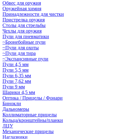
Обвес для оружия
Оружейная химия
Принадлежности для чистки
Пристрелка оружия
Столы для стрельбы
Чехлы для оружия
Пули для пневматики
~Бронебойные пули
~Пули для охоты
~Пули для тира
~Экспансивные пули
Пули 4,5 мм
Пули 5,5 мм
Пули 6,35 мм
Пули 7,62 мм
Пули 9 мм
Шарики 4,5 мм
Оптика / Прицелы / Фонари
Бинокли
Дальномеры
Коллиматорные прицелы
Кольца/кронштейны/планки
ЛЦУ
Механические прицелы
Наглазники