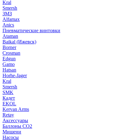
Kral
Smersh
ЗМЗ
Alfamax
Anics
Пневматические винтовки
Ataman
Baikal (Ижевск)
Borner
Crosman
Edgun
Gamo
Hatsan
Horhe-Jager
Kral
Smersh
SMK
Кадет
EKOL
Kervan Arms
Retay
Аксессуары
Баллоны СО2
Мишени
Насосы