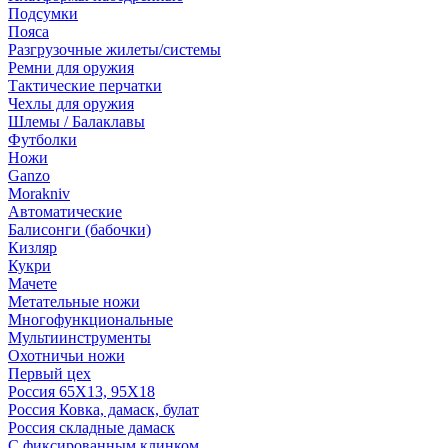
Подсумки
Пояса
Разгрузочные жилеты/системы
Ремни для оружия
Тактические перчатки
Чехлы для оружия
Шлемы / Балаклавы
Футболки
Ножи
Ganzo
Morakniv
Автоматические
Балисонги (бабочки)
Кизляр
Кукри
Мачете
Метательные ножи
Многофункциональные
Мультиинструменты
Охотничьи ножи
Первый цех
Россия 65Х13, 95Х18
Россия Ковка, дамаск, булат
Россия складные дамаск
С фиксированным клинком