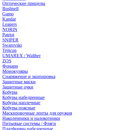
Оптические прицелы
Bushnell
Gamo
Kandar
Leapers
NORIN
Patriot
SNIPER
Swarovski
Trijicon
UMAREX / Walther
ZOS
Фонари
Монокуляры
Снаряжение и экипировка
Защитные маски
Защитные очки
Кобуры
Кобуры набедренные
Кобуры наплечные
Кобуры поясные
Маскировочные ленты для оружия
Наколенники и налокотники
Питьевые системы / Фляги
Платформы набедренные