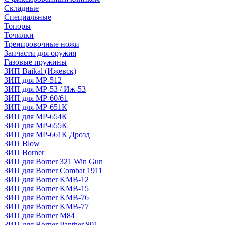
Складные
Специальные
Топоры
Точилки
Тренировочные ножи
Запчасти для оружия
Газовые пружины
ЗИП Baikal (Ижевск)
ЗИП для МР-512
ЗИП для МР-53 / Иж-53
ЗИП для МР-60/61
ЗИП для МР-651К
ЗИП для МР-654К
ЗИП для МР-655К
ЗИП для МР-661К Дрозд
ЗИП Blow
ЗИП Borner
ЗИП для Borner 321 Win Gun
ЗИП для Borner Combat 1911
ЗИП для Borner KMB-12
ЗИП для Borner KMB-15
ЗИП для Borner KMB-76
ЗИП для Borner KMB-77
ЗИП для Borner M84
ЗИП для Borner Panther 801