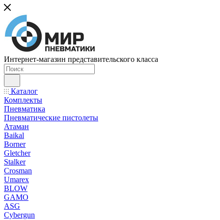
Интернет-магазин представительского класса
Каталог
Комплекты
Пневматика
Пневматические пистолеты
Атаман
Baikal
Borner
Gletcher
Stalker
Crosman
Umarex
BLOW
GAMO
ASG
Cybergun