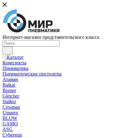
Интернет-магазин представительского класса
Каталог
Комплекты
Пневматика
Пневматические пистолеты
Атаман
Baikal
Borner
Gletcher
Stalker
Crosman
Umarex
BLOW
GAMO
ASG
Cybergun