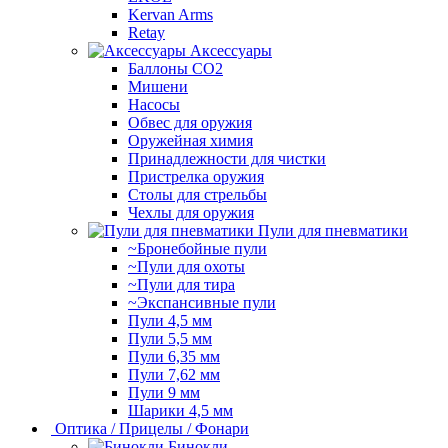
Kervan Arms
Retay
Аксессуары
Баллоны СО2
Мишени
Насосы
Обвес для оружия
Оружейная химия
Принадлежности для чистки
Пристрелка оружия
Столы для стрельбы
Чехлы для оружия
Пули для пневматики
~Бронебойные пули
~Пули для охоты
~Пули для тира
~Экспансивные пули
Пули 4,5 мм
Пули 5,5 мм
Пули 6,35 мм
Пули 7,62 мм
Пули 9 мм
Шарики 4,5 мм
Оптика / Прицелы / Фонари
Бинокли