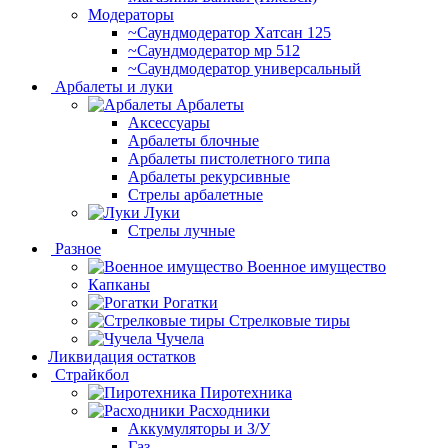
Модераторы
~Cаундмодератор Хатсан 125
~Саундмодератор мр 512
~Саундмодератор универсальный
Арбалеты и луки
Арбалеты
Аксессуары
Арбалеты блочные
Арбалеты пистолетного типа
Арбалеты рекурсивные
Стрелы арбалетные
Луки
Стрелы лучные
Разное
Военное имущество
Капканы
Рогатки
Стрелковые тиры
Чучела
Ликвидация остатков
Страйкбол
Пиротехника
Расходники
Аккумуляторы и З/У
Газ