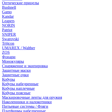
Оптические прицелы
Bushnell
Gamo
Kandar
Leapers
NORIN
Patriot
SNIPER
Swarovski
Trijicon
UMAREX / Walther
ZOS
Фонари
Монокуляры
Снаряжение и экипировка
Защитные маски
Защитные очки
Кобуры
Кобуры набедренные
Кобуры наплечные
Кобуры поясные
Маскировочные ленты для оружия
Наколенники и налокотники
Питьевые системы / Фляги
Платформы набедренные