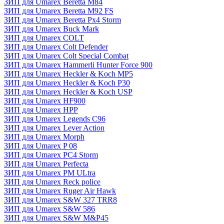
ЗИП для Umarex Beretta M84
ЗИП для Umarex Beretta M92 FS
ЗИП для Umarex Beretta Px4 Storm
ЗИП для Umarex Buck Mark
ЗИП для Umarex COLT
ЗИП для Umarex Colt Defender
ЗИП для Umarex Colt Special Combat
ЗИП для Umarex Hammerli Hunter Force 900
ЗИП для Umarex Heckler & Koch MP5
ЗИП для Umarex Heckler & Koch P30
ЗИП для Umarex Heckler & Koch USP
ЗИП для Umarex HF900
ЗИП для Umarex HPP
ЗИП для Umarex Legends C96
ЗИП для Umarex Lever Action
ЗИП для Umarex Morph
ЗИП для Umarex P 08
ЗИП для Umarex PC4 Storm
ЗИП для Umarex Perfecta
ЗИП для Umarex PM ULtra
ЗИП для Umarex Reck police
ЗИП для Umarex Ruger Air Hawk
ЗИП для Umarex S&W 327 TRR8
ЗИП для Umarex S&W 586
ЗИП для Umarex S&W M&P45