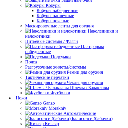
Защитные очки
Кобуры
Кобуры набедренные
Кобуры наплечные
Кобуры поясные
Маскировочные ленты для оружия
Наколенники и
налокотники
Питьевые системы / Фляги
Платформы
набедренные
Подсумки
Пояса
Разгрузочные жилеты/системы
Ремни для оружия
Тактические перчатки
Чехлы для оружия
Шлемы / Балаклавы
Футболки
Ножи
Ganzo
Morakniv
Автоматические
Балисонги (бабочки)
Кизляр