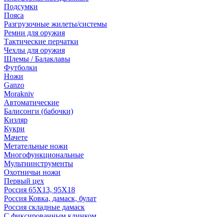
Подсумки
Пояса
Разгрузочные жилеты/системы
Ремни для оружия
Тактические перчатки
Чехлы для оружия
Шлемы / Балаклавы
Футболки
Ножи
Ganzo
Morakniv
Автоматические
Балисонги (бабочки)
Кизляр
Кукри
Мачете
Метательные ножи
Многофункциональные
Мультиинструменты
Охотничьи ножи
Первый цех
Россия 65Х13, 95Х18
Россия Ковка, дамаск, булат
Россия складные дамаск
С фиксированным клинком