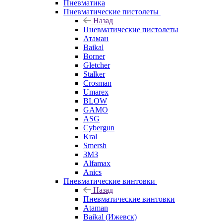
Пневматика
Пневматические пистолеты
Назад
Пневматические пистолеты
Атаман
Baikal
Borner
Gletcher
Stalker
Crosman
Umarex
BLOW
GAMO
ASG
Cybergun
Kral
Smersh
ЗМЗ
Alfamax
Anics
Пневматические винтовки
Назад
Пневматические винтовки
Ataman
Baikal (Ижевск)