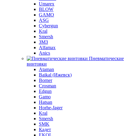
Umarex
BLOW
GAMO
ASG
Cybergun
Kral
Smersh
ЗМЗ
Alfamax
Anics
Пневматические
винтовки
Ataman
Baikal (Ижевск)
Borner
Crosman
Edgun
Gamo
Hatsan
Horhe-Jager
Kral
Smersh
SMK
Кадет
EKOL