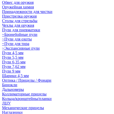
Обвес для оружия
Оружейная химия
Принадлежности для чистки
Пристрелка оружия
Столы для стрельбы
Чехлы для оружия
Пули для пневматики
~Бронебойные пули
~Пули для охоты
~Пули для тира
~Экспансивные пули
Пули 4,5 мм
Пули 5,5 мм
Пули 6,35 мм
Пули 7,62 мм
Пули 9 мм
Шарики 4,5 мм
Оптика / Прицелы / Фонари
Бинокли
Дальномеры
Коллиматорные прицелы
Кольца/кронштейны/планки
ЛЦУ
Механические прицелы
Наглазники