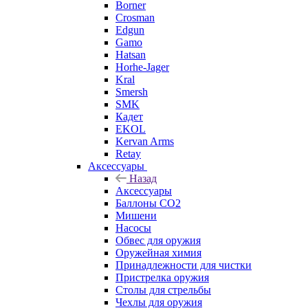
Borner
Crosman
Edgun
Gamo
Hatsan
Horhe-Jager
Kral
Smersh
SMK
Кадет
EKOL
Kervan Arms
Retay
Аксессуары
Назад
Аксессуары
Баллоны СО2
Мишени
Насосы
Обвес для оружия
Оружейная химия
Принадлежности для чистки
Пристрелка оружия
Столы для стрельбы
Чехлы для оружия