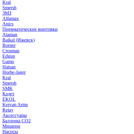
Kral
Smersh
ЗМЗ
Alfamax
Anics
Пневматические винтовки
Ataman
Baikal (Ижевск)
Borner
Crosman
Edgun
Gamo
Hatsan
Horhe-Jager
Kral
Smersh
SMK
Кадет
EKOL
Kervan Arms
Retay
Аксессуары
Баллоны СО2
Мишени
Насосы