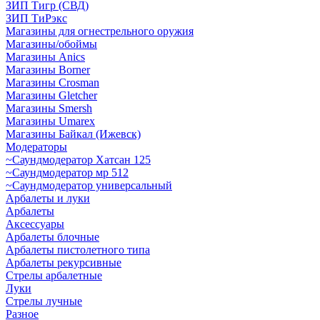
ЗИП Тигр (СВД)
ЗИП ТиРэкс
Магазины для огнестрельного оружия
Магазины/обоймы
Магазины Anics
Магазины Borner
Магазины Crosman
Магазины Gletcher
Магазины Smersh
Магазины Umarex
Магазины Байкал (Ижевск)
Модераторы
~Cаундмодератор Хатсан 125
~Саундмодератор мр 512
~Саундмодератор универсальный
Арбалеты и луки
Арбалеты
Аксессуары
Арбалеты блочные
Арбалеты пистолетного типа
Арбалеты рекурсивные
Стрелы арбалетные
Луки
Стрелы лучные
Разное