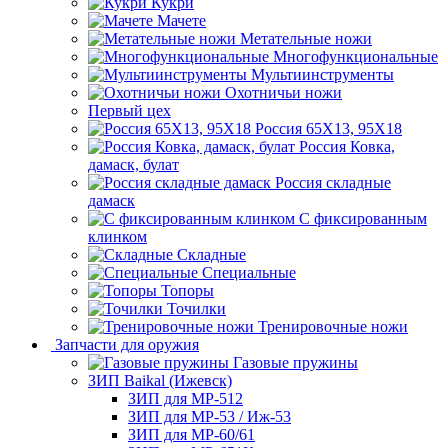
Кукри
Мачете
Метательные ножи
Многофункциональные
Мультиинструменты
Охотничьи ножи
Первый цех
Россия 65Х13, 95Х18
Россия Ковка,
дамаск, булат
Россия складные
дамаск
С фиксированным
клинком
Складные
Специальные
Топоры
Точилки
Тренировочные ножи
Запчасти для оружия
Газовые пружины
ЗИП Baikal (Ижевск)
ЗИП для МР-512
ЗИП для МР-53 / Иж-53
ЗИП для МР-60/61