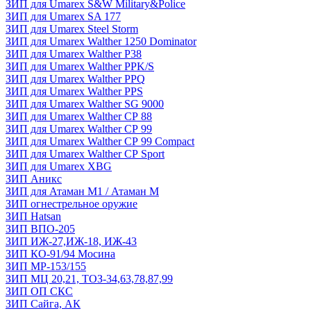
ЗИП для Umarex S&W Military&Police
ЗИП для Umarex SA 177
ЗИП для Umarex Steel Storm
ЗИП для Umarex Walther 1250 Dominator
ЗИП для Umarex Walther P38
ЗИП для Umarex Walther PPK/S
ЗИП для Umarex Walther PPQ
ЗИП для Umarex Walther PPS
ЗИП для Umarex Walther SG 9000
ЗИП для Umarex Walther СР 88
ЗИП для Umarex Walther СР 99
ЗИП для Umarex Walther СР 99 Compact
ЗИП для Umarex Walther СР Sport
ЗИП для Umarex XBG
ЗИП Аникс
ЗИП для Атаман М1 / Атаман М
ЗИП огнестрельное оружие
ЗИП Hatsan
ЗИП ВПО-205
ЗИП ИЖ-27,ИЖ-18, ИЖ-43
ЗИП КО-91/94 Мосина
ЗИП МР-153/155
ЗИП МЦ 20,21, ТОЗ-34,63,78,87,99
ЗИП ОП СКС
ЗИП Сайга, АК