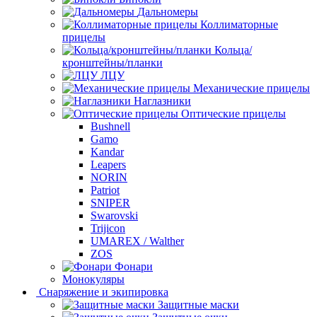
Дальномеры
Коллиматорные
прицелы
Кольца/
кронштейны/планки
ЛЦУ
Механические прицелы
Наглазники
Оптические прицелы
Bushnell
Gamo
Kandar
Leapers
NORIN
Patriot
SNIPER
Swarovski
Trijicon
UMAREX / Walther
ZOS
Фонари
Монокуляры
Снаряжение и экипировка
Защитные маски