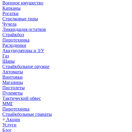
Военное имущество
Капканы
Рогатки
Стрелковые тиры
Чучела
Ликвидация остатков
Страйкбол
Пиротехника
Расходники
Аккумуляторы и З/У
Газ
Шары
Страйкбольное оружие
Автоматы
Винтовки
Магазины
Пистолеты
Пулеметы
Тактический обвес
ММГ
Пиротехника
Страйкбольные гранаты
Акции
Услуги
Блог