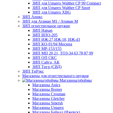
ЗИП для Umarex Walther СР 99 Compact
ЗИП для Umarex Walther СР Sport
ЗИП для Umarex XBG
ЗИП Аникс
ЗИП для Атаман М1 / Атаман М
ЗИП огнестрельное оружие
ЗИП Hatsan
ЗИП ВПО-205
ЗИП ИЖ-27,ИЖ-18, ИЖ-43
ЗИП КО-91/94 Мосина
ЗИП МР-153/155
ЗИП МЦ 20,21, ТОЗ-34,63,78,87,99
ЗИП ОП СКС
ЗИП Сайга, АК
ЗИП Тигр (СВД)
ЗИП ТиРэкс
Магазины для огнестрельного оружия
Магазины/обоймы
Магазины Anics
Магазины Borner
Магазины Crosman
Магазины Gletcher
Магазины Smersh
Магазины Umarex
Магазины Байкал (Ижевск)