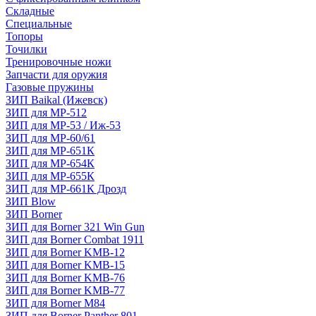
Складные
Специальные
Топоры
Точилки
Тренировочные ножи
Запчасти для оружия
Газовые пружины
ЗИП Baikal (Ижевск)
ЗИП для МР-512
ЗИП для МР-53 / Иж-53
ЗИП для МР-60/61
ЗИП для МР-651К
ЗИП для МР-654К
ЗИП для МР-655К
ЗИП для МР-661К Дрозд
ЗИП Blow
ЗИП Borner
ЗИП для Borner 321 Win Gun
ЗИП для Borner Combat 1911
ЗИП для Borner KMB-12
ЗИП для Borner KMB-15
ЗИП для Borner KMB-76
ЗИП для Borner KMB-77
ЗИП для Borner M84
ЗИП для Borner Panther 801