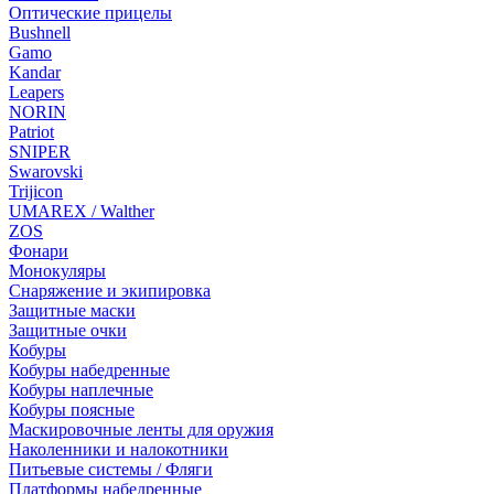
Оптические прицелы
Bushnell
Gamo
Kandar
Leapers
NORIN
Patriot
SNIPER
Swarovski
Trijicon
UMAREX / Walther
ZOS
Фонари
Монокуляры
Снаряжение и экипировка
Защитные маски
Защитные очки
Кобуры
Кобуры набедренные
Кобуры наплечные
Кобуры поясные
Маскировочные ленты для оружия
Наколенники и налокотники
Питьевые системы / Фляги
Платформы набедренные