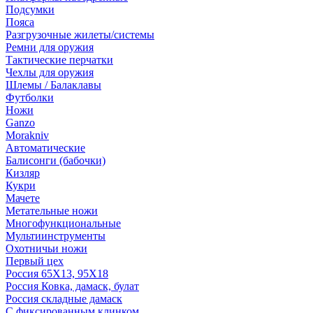
Подсумки
Пояса
Разгрузочные жилеты/системы
Ремни для оружия
Тактические перчатки
Чехлы для оружия
Шлемы / Балаклавы
Футболки
Ножи
Ganzo
Morakniv
Автоматические
Балисонги (бабочки)
Кизляр
Кукри
Мачете
Метательные ножи
Многофункциональные
Мультиинструменты
Охотничьи ножи
Первый цех
Россия 65Х13, 95Х18
Россия Ковка, дамаск, булат
Россия складные дамаск
С фиксированным клинком