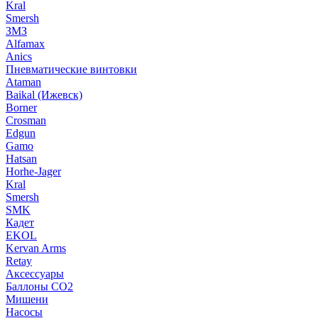
Kral
Smersh
ЗМЗ
Alfamax
Anics
Пневматические винтовки
Ataman
Baikal (Ижевск)
Borner
Crosman
Edgun
Gamo
Hatsan
Horhe-Jager
Kral
Smersh
SMK
Кадет
EKOL
Kervan Arms
Retay
Аксессуары
Баллоны СО2
Мишени
Насосы