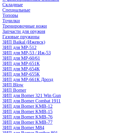
Складные
Специальные
Топоры
Точилки
Тренировочные ножи
Запчасти для оружия
Газовые пружины
ЗИП Baikal (Ижевск)
ЗИП для МР-512
ЗИП для МР-53 / Иж-53
ЗИП для МР-60/61
ЗИП для МР-651К
ЗИП для МР-654К
ЗИП для МР-655К
ЗИП для МР-661К Дрозд
ЗИП Blow
ЗИП Borner
ЗИП для Borner 321 Win Gun
ЗИП для Borner Combat 1911
ЗИП для Borner KMB-12
ЗИП для Borner KMB-15
ЗИП для Borner KMB-76
ЗИП для Borner KMB-77
ЗИП для Borner M84
ЗИП для Borner Panther 801