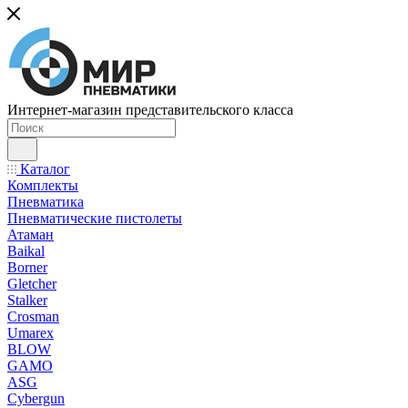
Интернет-магазин представительского класса
Каталог
Комплекты
Пневматика
Пневматические пистолеты
Атаман
Baikal
Borner
Gletcher
Stalker
Crosman
Umarex
BLOW
GAMO
ASG
Cybergun