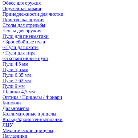
Обвес для оружия
Оружейная химия
Принадлежности для чистки
Пристрелка оружия
Столы для стрельбы
Чехлы для оружия
Пули для пневматики
~Бронебойные пули
~Пули для охоты
~Пули для тира
~Экспансивные пули
Пули 4,5 мм
Пули 5,5 мм
Пули 6,35 мм
Пули 7,62 мм
Пули 9 мм
Шарики 4,5 мм
Оптика / Прицелы / Фонари
Бинокли
Дальномеры
Коллиматорные прицелы
Кольца/кронштейны/планки
ЛЦУ
Механические прицелы
Наглазники