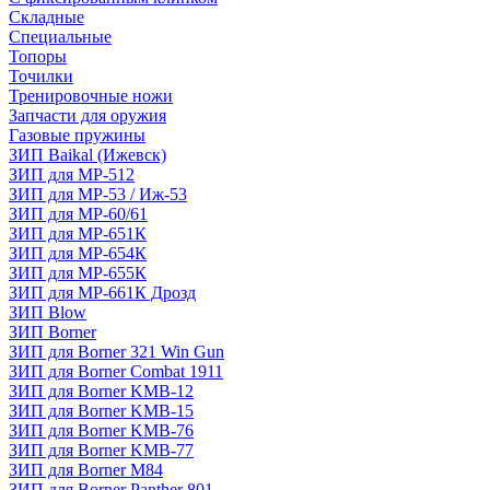
Складные
Специальные
Топоры
Точилки
Тренировочные ножи
Запчасти для оружия
Газовые пружины
ЗИП Baikal (Ижевск)
ЗИП для МР-512
ЗИП для МР-53 / Иж-53
ЗИП для МР-60/61
ЗИП для МР-651К
ЗИП для МР-654К
ЗИП для МР-655К
ЗИП для МР-661К Дрозд
ЗИП Blow
ЗИП Borner
ЗИП для Borner 321 Win Gun
ЗИП для Borner Combat 1911
ЗИП для Borner KMB-12
ЗИП для Borner KMB-15
ЗИП для Borner KMB-76
ЗИП для Borner KMB-77
ЗИП для Borner M84
ЗИП для Borner Panther 801