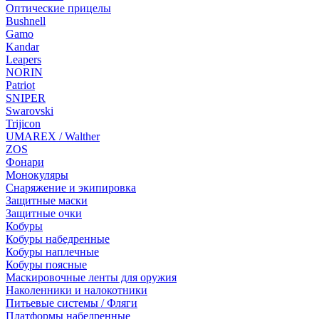
Оптические прицелы
Bushnell
Gamo
Kandar
Leapers
NORIN
Patriot
SNIPER
Swarovski
Trijicon
UMAREX / Walther
ZOS
Фонари
Монокуляры
Снаряжение и экипировка
Защитные маски
Защитные очки
Кобуры
Кобуры набедренные
Кобуры наплечные
Кобуры поясные
Маскировочные ленты для оружия
Наколенники и налокотники
Питьевые системы / Фляги
Платформы набедренные