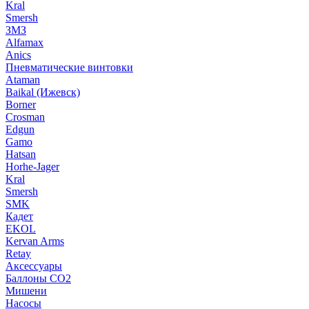
Kral
Smersh
ЗМЗ
Alfamax
Anics
Пневматические винтовки
Ataman
Baikal (Ижевск)
Borner
Crosman
Edgun
Gamo
Hatsan
Horhe-Jager
Kral
Smersh
SMK
Кадет
EKOL
Kervan Arms
Retay
Аксессуары
Баллоны СО2
Мишени
Насосы