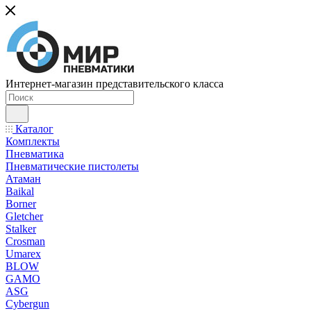
Интернет-магазин представительского класса
Каталог
Комплекты
Пневматика
Пневматические пистолеты
Атаман
Baikal
Borner
Gletcher
Stalker
Crosman
Umarex
BLOW
GAMO
ASG
Cybergun