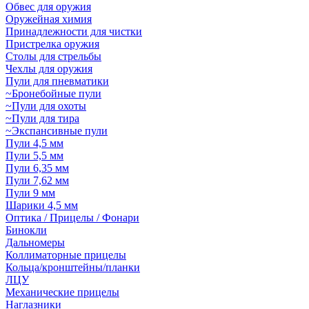
Обвес для оружия
Оружейная химия
Принадлежности для чистки
Пристрелка оружия
Столы для стрельбы
Чехлы для оружия
Пули для пневматики
~Бронебойные пули
~Пули для охоты
~Пули для тира
~Экспансивные пули
Пули 4,5 мм
Пули 5,5 мм
Пули 6,35 мм
Пули 7,62 мм
Пули 9 мм
Шарики 4,5 мм
Оптика / Прицелы / Фонари
Бинокли
Дальномеры
Коллиматорные прицелы
Кольца/кронштейны/планки
ЛЦУ
Механические прицелы
Наглазники