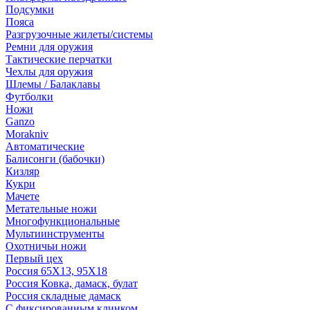
Подсумки
Пояса
Разгрузочные жилеты/системы
Ремни для оружия
Тактические перчатки
Чехлы для оружия
Шлемы / Балаклавы
Футболки
Ножи
Ganzo
Morakniv
Автоматические
Балисонги (бабочки)
Кизляр
Кукри
Мачете
Метательные ножи
Многофункциональные
Мультиинструменты
Охотничьи ножи
Первый цех
Россия 65Х13, 95Х18
Россия Ковка, дамаск, булат
Россия складные дамаск
С фиксированным клинком