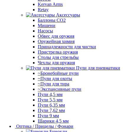
Kervan Arms
Retay
Аксессуары
Баллоны СО2
Мишени
Насосы
Обвес для оружия
Оружейная химия
Принадлежности для чистки
Пристрелка оружия
Столы для стрельбы
Чехлы для оружия
Пули для пневматики
~Бронебойные пули
~Пули для охоты
~Пули для тира
~Экспансивные пули
Пули 4,5 мм
Пули 5,5 мм
Пули 6,35 мм
Пули 7,62 мм
Пули 9 мм
Шарики 4,5 мм
Оптика / Прицелы / Фонари
Бинокли