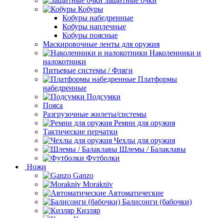
Защитные очки
Кобуры
Кобуры набедренные
Кобуры наплечные
Кобуры поясные
Маскировочные ленты для оружия
Наколенники и
налокотники
Питьевые системы / Фляги
Платформы
набедренные
Подсумки
Пояса
Разгрузочные жилеты/системы
Ремни для оружия
Тактические перчатки
Чехлы для оружия
Шлемы / Балаклавы
Футболки
Ножи
Ganzo
Morakniv
Автоматические
Балисонги (бабочки)
Кизляр