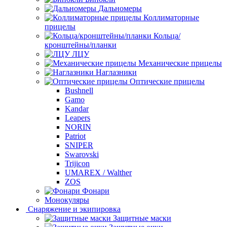
Дальномеры
Коллиматорные
прицелы
Кольца/
кронштейны/планки
ЛЦУ
Механические прицелы
Наглазники
Оптические прицелы
Bushnell
Gamo
Kandar
Leapers
NORIN
Patriot
SNIPER
Swarovski
Trijicon
UMAREX / Walther
ZOS
Фонари
Монокуляры
Снаряжение и экипировка
Защитные маски