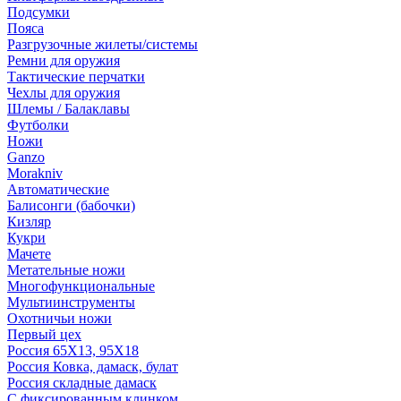
Подсумки
Пояса
Разгрузочные жилеты/системы
Ремни для оружия
Тактические перчатки
Чехлы для оружия
Шлемы / Балаклавы
Футболки
Ножи
Ganzo
Morakniv
Автоматические
Балисонги (бабочки)
Кизляр
Кукри
Мачете
Метательные ножи
Многофункциональные
Мультиинструменты
Охотничьи ножи
Первый цех
Россия 65Х13, 95Х18
Россия Ковка, дамаск, булат
Россия складные дамаск
С фиксированным клинком