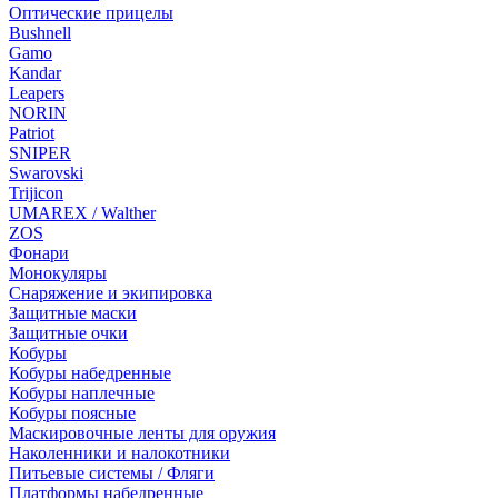
Оптические прицелы
Bushnell
Gamo
Kandar
Leapers
NORIN
Patriot
SNIPER
Swarovski
Trijicon
UMAREX / Walther
ZOS
Фонари
Монокуляры
Снаряжение и экипировка
Защитные маски
Защитные очки
Кобуры
Кобуры набедренные
Кобуры наплечные
Кобуры поясные
Маскировочные ленты для оружия
Наколенники и налокотники
Питьевые системы / Фляги
Платформы набедренные