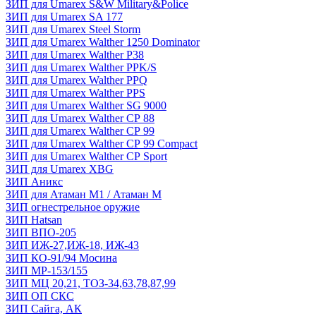
ЗИП для Umarex S&W Military&Police
ЗИП для Umarex SA 177
ЗИП для Umarex Steel Storm
ЗИП для Umarex Walther 1250 Dominator
ЗИП для Umarex Walther P38
ЗИП для Umarex Walther PPK/S
ЗИП для Umarex Walther PPQ
ЗИП для Umarex Walther PPS
ЗИП для Umarex Walther SG 9000
ЗИП для Umarex Walther СР 88
ЗИП для Umarex Walther СР 99
ЗИП для Umarex Walther СР 99 Compact
ЗИП для Umarex Walther СР Sport
ЗИП для Umarex XBG
ЗИП Аникс
ЗИП для Атаман М1 / Атаман М
ЗИП огнестрельное оружие
ЗИП Hatsan
ЗИП ВПО-205
ЗИП ИЖ-27,ИЖ-18, ИЖ-43
ЗИП КО-91/94 Мосина
ЗИП МР-153/155
ЗИП МЦ 20,21, ТОЗ-34,63,78,87,99
ЗИП ОП СКС
ЗИП Сайга, АК