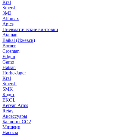
Kral
Smersh
ЗМЗ
Alfamax
Anics
Пневматические винтовки
Ataman
Baikal (Ижевск)
Borner
Crosman
Edgun
Gamo
Hatsan
Horhe-Jager
Kral
Smersh
SMK
Кадет
EKOL
Kervan Arms
Retay
Аксессуары
Баллоны СО2
Мишени
Насосы