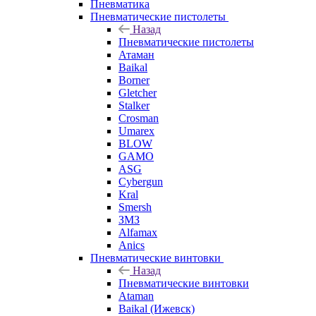
Пневматика
Пневматические пистолеты
Назад
Пневматические пистолеты
Атаман
Baikal
Borner
Gletcher
Stalker
Crosman
Umarex
BLOW
GAMO
ASG
Cybergun
Kral
Smersh
ЗМЗ
Alfamax
Anics
Пневматические винтовки
Назад
Пневматические винтовки
Ataman
Baikal (Ижевск)