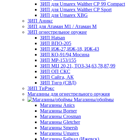
ЗИП для Umarex Walther СР 99 Compact
ЗИП для Umarex Walther СР Sport
ЗИП для Umarex XBG
ЗИП Аникс
ЗИП для Атаман М1 / Атаман М
ЗИП огнестрельное оружие
ЗИП Hatsan
ЗИП ВПО-205
ЗИП ИЖ-27,ИЖ-18, ИЖ-43
ЗИП КО-91/94 Мосина
ЗИП МР-153/155
ЗИП МЦ 20,21, ТОЗ-34,63,78,87,99
ЗИП ОП СКС
ЗИП Сайга, АК
ЗИП Тигр (СВД)
ЗИП ТиРэкс
Магазины для огнестрельного оружия
Магазины/обоймы
Магазины Anics
Магазины Borner
Магазины Crosman
Магазины Gletcher
Магазины Smersh
Магазины Umarex
Магазины Байкал (Ижевск)