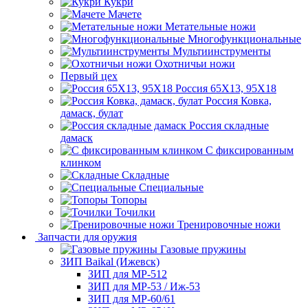
Кукри
Мачете
Метательные ножи
Многофункциональные
Мультиинструменты
Охотничьи ножи
Первый цех
Россия 65Х13, 95Х18
Россия Ковка,
дамаск, булат
Россия складные
дамаск
С фиксированным
клинком
Складные
Специальные
Топоры
Точилки
Тренировочные ножи
Запчасти для оружия
Газовые пружины
ЗИП Baikal (Ижевск)
ЗИП для МР-512
ЗИП для МР-53 / Иж-53
ЗИП для МР-60/61