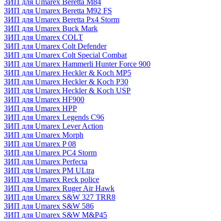
ЗИП для Umarex Beretta M84
ЗИП для Umarex Beretta M92 FS
ЗИП для Umarex Beretta Px4 Storm
ЗИП для Umarex Buck Mark
ЗИП для Umarex COLT
ЗИП для Umarex Colt Defender
ЗИП для Umarex Colt Special Combat
ЗИП для Umarex Hammerli Hunter Force 900
ЗИП для Umarex Heckler & Koch MP5
ЗИП для Umarex Heckler & Koch P30
ЗИП для Umarex Heckler & Koch USP
ЗИП для Umarex HF900
ЗИП для Umarex HPP
ЗИП для Umarex Legends C96
ЗИП для Umarex Lever Action
ЗИП для Umarex Morph
ЗИП для Umarex P 08
ЗИП для Umarex PC4 Storm
ЗИП для Umarex Perfecta
ЗИП для Umarex PM ULtra
ЗИП для Umarex Reck police
ЗИП для Umarex Ruger Air Hawk
ЗИП для Umarex S&W 327 TRR8
ЗИП для Umarex S&W 586
ЗИП для Umarex S&W M&P45