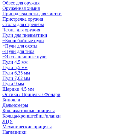
Обвес для оружия
Оружейная химия
Принадлежности для чистки
Пристрелка оружия
Столы для стрельбы
Чехлы для оружия
Пули для пневматики
~Бронебойные пули
~Пули для охоты
~Пули для тира
~Экспансивные пули
Пули 4,5 мм
Пули 5,5 мм
Пули 6,35 мм
Пули 7,62 мм
Пули 9 мм
Шарики 4,5 мм
Оптика / Прицелы / Фонари
Бинокли
Дальномеры
Коллиматорные прицелы
Кольца/кронштейны/планки
ЛЦУ
Механические прицелы
Наглазники