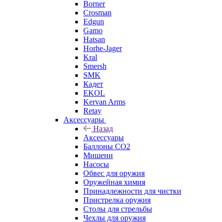
Borner
Crosman
Edgun
Gamo
Hatsan
Horhe-Jager
Kral
Smersh
SMK
Кадет
EKOL
Kervan Arms
Retay
Аксессуары
Назад
Аксессуары
Баллоны СО2
Мишени
Насосы
Обвес для оружия
Оружейная химия
Принадлежности для чистки
Пристрелка оружия
Столы для стрельбы
Чехлы для оружия