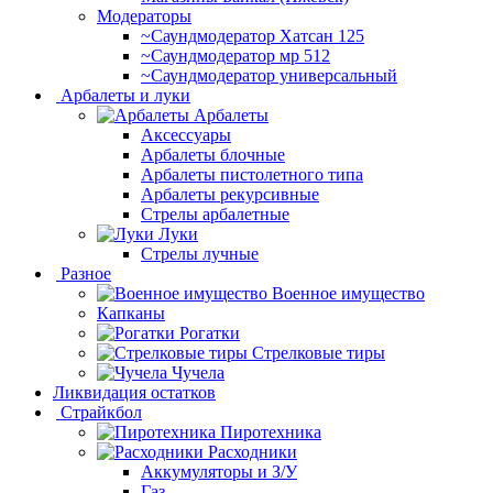
Модераторы
~Cаундмодератор Хатсан 125
~Саундмодератор мр 512
~Саундмодератор универсальный
Арбалеты и луки
Арбалеты
Аксессуары
Арбалеты блочные
Арбалеты пистолетного типа
Арбалеты рекурсивные
Стрелы арбалетные
Луки
Стрелы лучные
Разное
Военное имущество
Капканы
Рогатки
Стрелковые тиры
Чучела
Ликвидация остатков
Страйкбол
Пиротехника
Расходники
Аккумуляторы и З/У
Газ