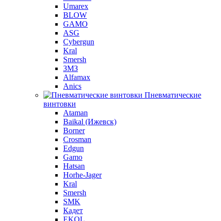
Umarex
BLOW
GAMO
ASG
Cybergun
Kral
Smersh
ЗМЗ
Alfamax
Anics
Пневматические
винтовки
Ataman
Baikal (Ижевск)
Borner
Crosman
Edgun
Gamo
Hatsan
Horhe-Jager
Kral
Smersh
SMK
Кадет
EKOL