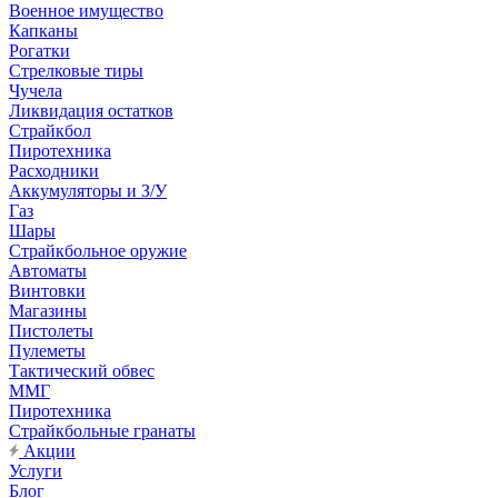
Военное имущество
Капканы
Рогатки
Стрелковые тиры
Чучела
Ликвидация остатков
Страйкбол
Пиротехника
Расходники
Аккумуляторы и З/У
Газ
Шары
Страйкбольное оружие
Автоматы
Винтовки
Магазины
Пистолеты
Пулеметы
Тактический обвес
ММГ
Пиротехника
Страйкбольные гранаты
Акции
Услуги
Блог