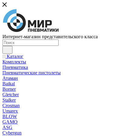
Интернет-магазин представительского класса
Каталог
Комплекты
Пневматика
Пневматические пистолеты
Атаман
Baikal
Borner
Gletcher
Stalker
Crosman
Umarex
BLOW
GAMO
ASG
Cybergun