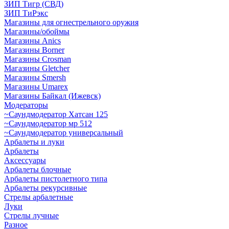
ЗИП Тигр (СВД)
ЗИП ТиРэкс
Магазины для огнестрельного оружия
Магазины/обоймы
Магазины Anics
Магазины Borner
Магазины Crosman
Магазины Gletcher
Магазины Smersh
Магазины Umarex
Магазины Байкал (Ижевск)
Модераторы
~Cаундмодератор Хатсан 125
~Саундмодератор мр 512
~Саундмодератор универсальный
Арбалеты и луки
Арбалеты
Аксессуары
Арбалеты блочные
Арбалеты пистолетного типа
Арбалеты рекурсивные
Стрелы арбалетные
Луки
Стрелы лучные
Разное