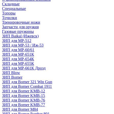
Складные
Специальные
Топоры
Точилки
Тренировочные ножи
Запчасти для оружия
Газовые пружины
ЗИП Baikal (Ижевск)
ЗИП для МР-512
ЗИП для МР-53 / Иж-53
ЗИП для МР-60/61
ЗИП для МР-651К
ЗИП для МР-654К
ЗИП для МР-655К
ЗИП для МР-661К Дрозд
ЗИП Blow
ЗИП Borner
ЗИП для Borner 321 Win Gun
ЗИП для Borner Combat 1911
ЗИП для Borner KMB-12
ЗИП для Borner KMB-15
ЗИП для Borner KMB-76
ЗИП для Borner KMB-77
ЗИП для Borner M84
ЗИП для Borner Panther 801