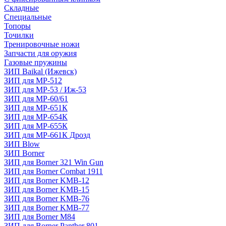
Складные
Специальные
Топоры
Точилки
Тренировочные ножи
Запчасти для оружия
Газовые пружины
ЗИП Baikal (Ижевск)
ЗИП для МР-512
ЗИП для МР-53 / Иж-53
ЗИП для МР-60/61
ЗИП для МР-651К
ЗИП для МР-654К
ЗИП для МР-655К
ЗИП для МР-661К Дрозд
ЗИП Blow
ЗИП Borner
ЗИП для Borner 321 Win Gun
ЗИП для Borner Combat 1911
ЗИП для Borner KMB-12
ЗИП для Borner KMB-15
ЗИП для Borner KMB-76
ЗИП для Borner KMB-77
ЗИП для Borner M84
ЗИП для Borner Panther 801