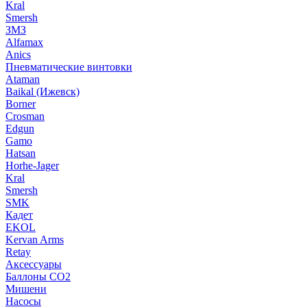
Kral
Smersh
ЗМЗ
Alfamax
Anics
Пневматические винтовки
Ataman
Baikal (Ижевск)
Borner
Crosman
Edgun
Gamo
Hatsan
Horhe-Jager
Kral
Smersh
SMK
Кадет
EKOL
Kervan Arms
Retay
Аксессуары
Баллоны СО2
Мишени
Насосы