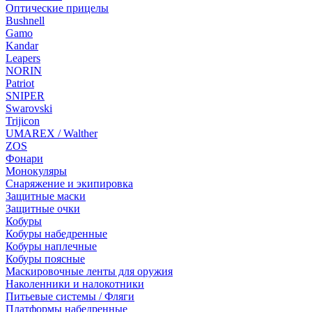
Оптические прицелы
Bushnell
Gamo
Kandar
Leapers
NORIN
Patriot
SNIPER
Swarovski
Trijicon
UMAREX / Walther
ZOS
Фонари
Монокуляры
Снаряжение и экипировка
Защитные маски
Защитные очки
Кобуры
Кобуры набедренные
Кобуры наплечные
Кобуры поясные
Маскировочные ленты для оружия
Наколенники и налокотники
Питьевые системы / Фляги
Платформы набедренные