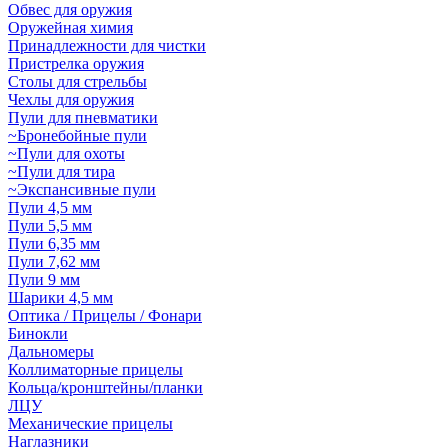
Обвес для оружия
Оружейная химия
Принадлежности для чистки
Пристрелка оружия
Столы для стрельбы
Чехлы для оружия
Пули для пневматики
~Бронебойные пули
~Пули для охоты
~Пули для тира
~Экспансивные пули
Пули 4,5 мм
Пули 5,5 мм
Пули 6,35 мм
Пули 7,62 мм
Пули 9 мм
Шарики 4,5 мм
Оптика / Прицелы / Фонари
Бинокли
Дальномеры
Коллиматорные прицелы
Кольца/кронштейны/планки
ЛЦУ
Механические прицелы
Наглазники