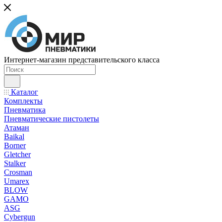
Интернет-магазин представительского класса
Каталог
Комплекты
Пневматика
Пневматические пистолеты
Атаман
Baikal
Borner
Gletcher
Stalker
Crosman
Umarex
BLOW
GAMO
ASG
Cybergun