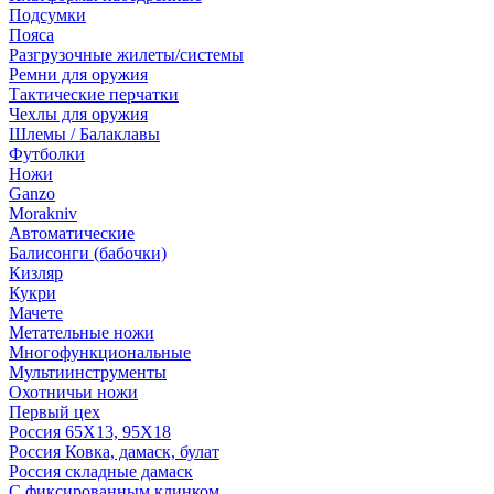
Подсумки
Пояса
Разгрузочные жилеты/системы
Ремни для оружия
Тактические перчатки
Чехлы для оружия
Шлемы / Балаклавы
Футболки
Ножи
Ganzo
Morakniv
Автоматические
Балисонги (бабочки)
Кизляр
Кукри
Мачете
Метательные ножи
Многофункциональные
Мультиинструменты
Охотничьи ножи
Первый цех
Россия 65Х13, 95Х18
Россия Ковка, дамаск, булат
Россия складные дамаск
С фиксированным клинком