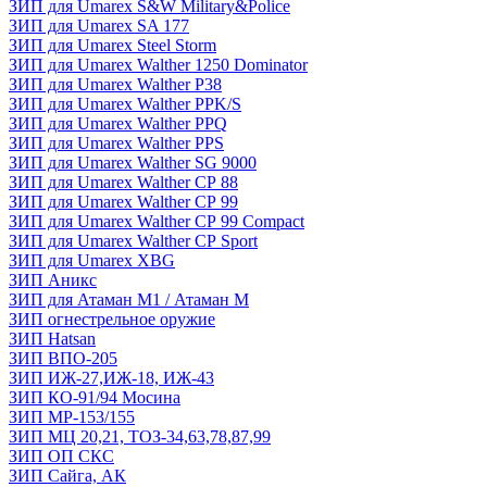
ЗИП для Umarex S&W Military&Police
ЗИП для Umarex SA 177
ЗИП для Umarex Steel Storm
ЗИП для Umarex Walther 1250 Dominator
ЗИП для Umarex Walther P38
ЗИП для Umarex Walther PPK/S
ЗИП для Umarex Walther PPQ
ЗИП для Umarex Walther PPS
ЗИП для Umarex Walther SG 9000
ЗИП для Umarex Walther СР 88
ЗИП для Umarex Walther СР 99
ЗИП для Umarex Walther СР 99 Compact
ЗИП для Umarex Walther СР Sport
ЗИП для Umarex XBG
ЗИП Аникс
ЗИП для Атаман М1 / Атаман М
ЗИП огнестрельное оружие
ЗИП Hatsan
ЗИП ВПО-205
ЗИП ИЖ-27,ИЖ-18, ИЖ-43
ЗИП КО-91/94 Мосина
ЗИП МР-153/155
ЗИП МЦ 20,21, ТОЗ-34,63,78,87,99
ЗИП ОП СКС
ЗИП Сайга, АК