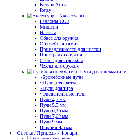
Kervan Arms
Retay
Аксессуары
Баллоны СО2
Мишени
Насосы
Обвес для оружия
Оружейная химия
Принадлежности для чистки
Пристрелка оружия
Столы для стрельбы
Чехлы для оружия
Пули для пневматики
~Бронебойные пули
~Пули для охоты
~Пули для тира
~Экспансивные пули
Пули 4,5 мм
Пули 5,5 мм
Пули 6,35 мм
Пули 7,62 мм
Пули 9 мм
Шарики 4,5 мм
Оптика / Прицелы / Фонари
Бинокли