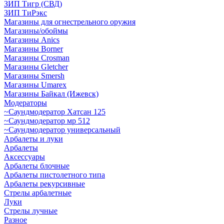
ЗИП Тигр (СВД)
ЗИП ТиРэкс
Магазины для огнестрельного оружия
Магазины/обоймы
Магазины Anics
Магазины Borner
Магазины Crosman
Магазины Gletcher
Магазины Smersh
Магазины Umarex
Магазины Байкал (Ижевск)
Модераторы
~Cаундмодератор Хатсан 125
~Саундмодератор мр 512
~Саундмодератор универсальный
Арбалеты и луки
Арбалеты
Аксессуары
Арбалеты блочные
Арбалеты пистолетного типа
Арбалеты рекурсивные
Стрелы арбалетные
Луки
Стрелы лучные
Разное