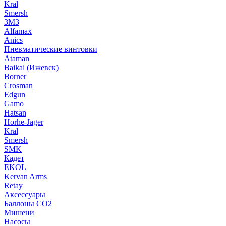
Kral
Smersh
ЗМЗ
Alfamax
Anics
Пневматические винтовки
Ataman
Baikal (Ижевск)
Borner
Crosman
Edgun
Gamo
Hatsan
Horhe-Jager
Kral
Smersh
SMK
Кадет
EKOL
Kervan Arms
Retay
Аксессуары
Баллоны СО2
Мишени
Насосы