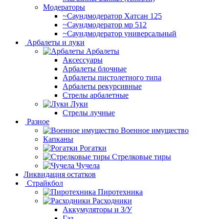
Модераторы
~Cаундмодератор Хатсан 125
~Саундмодератор мр 512
~Саундмодератор универсальный
Арбалеты и луки
Арбалеты
Аксессуары
Арбалеты блочные
Арбалеты пистолетного типа
Арбалеты рекурсивные
Стрелы арбалетные
Луки
Стрелы лучные
Разное
Военное имущество
Капканы
Рогатки
Стрелковые тиры
Чучела
Ликвидация остатков
Страйкбол
Пиротехника
Расходники
Аккумуляторы и З/У
Газ