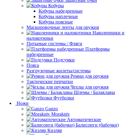
Защитные очки
Кобуры
Кобуры набедренные
Кобуры наплечные
Кобуры поясные
Маскировочные ленты для оружия
Наколенники и
налокотники
Питьевые системы / Фляги
Платформы
набедренные
Подсумки
Пояса
Разгрузочные жилеты/системы
Ремни для оружия
Тактические перчатки
Чехлы для оружия
Шлемы / Балаклавы
Футболки
Ножи
Ganzo
Morakniv
Автоматические
Балисонги (бабочки)
Кизляр