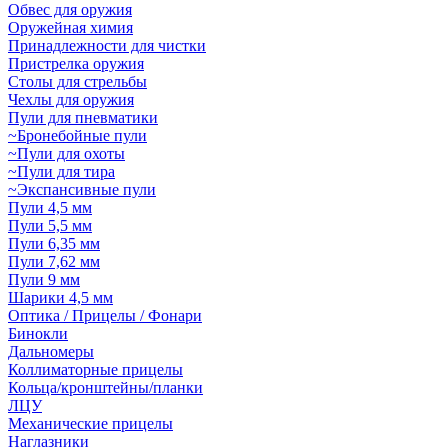
Обвес для оружия
Оружейная химия
Принадлежности для чистки
Пристрелка оружия
Столы для стрельбы
Чехлы для оружия
Пули для пневматики
~Бронебойные пули
~Пули для охоты
~Пули для тира
~Экспансивные пули
Пули 4,5 мм
Пули 5,5 мм
Пули 6,35 мм
Пули 7,62 мм
Пули 9 мм
Шарики 4,5 мм
Оптика / Прицелы / Фонари
Бинокли
Дальномеры
Коллиматорные прицелы
Кольца/кронштейны/планки
ЛЦУ
Механические прицелы
Наглазники