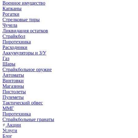
Военное имущество
Капканы
Рогатки
Стрелковые тиры
Чучела
Ликвидация остатков
Страйкбол
Пиротехника
Расходники
Аккумуляторы и З/У
Газ
Шары
Страйкбольное оружие
Автоматы
Винтовки
Магазины
Пистолеты
Пулеметы
Тактический обвес
ММГ
Пиротехника
Страйкбольные гранаты
Акции
Услуги
Блог