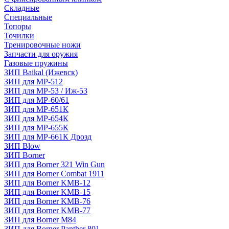
Складные
Специальные
Топоры
Точилки
Тренировочные ножи
Запчасти для оружия
Газовые пружины
ЗИП Baikal (Ижевск)
ЗИП для МР-512
ЗИП для МР-53 / Иж-53
ЗИП для МР-60/61
ЗИП для МР-651К
ЗИП для МР-654К
ЗИП для МР-655К
ЗИП для МР-661К Дрозд
ЗИП Blow
ЗИП Borner
ЗИП для Borner 321 Win Gun
ЗИП для Borner Combat 1911
ЗИП для Borner KMB-12
ЗИП для Borner KMB-15
ЗИП для Borner KMB-76
ЗИП для Borner KMB-77
ЗИП для Borner M84
ЗИП для Borner Panther 801