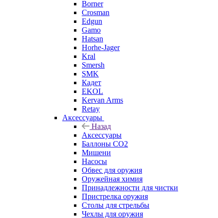
Borner
Crosman
Edgun
Gamo
Hatsan
Horhe-Jager
Kral
Smersh
SMK
Кадет
EKOL
Kervan Arms
Retay
Аксессуары
Назад
Аксессуары
Баллоны СО2
Мишени
Насосы
Обвес для оружия
Оружейная химия
Принадлежности для чистки
Пристрелка оружия
Столы для стрельбы
Чехлы для оружия