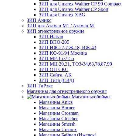
ЗИП для Umarex Walther СР 99 Compact
ЗИП для Umarex Walther СР Sport
ЗИП для Umarex XBG
ЗИП Аникс
ЗИП для Атаман М1 / Атаман М
ЗИП огнестрельное оружие
ЗИП Hatsan
ЗИП ВПО-205
ЗИП ИЖ-27,ИЖ-18, ИЖ-43
ЗИП КО-91/94 Мосина
ЗИП МР-153/155
ЗИП МЦ 20,21, ТОЗ-34,63,78,87,99
ЗИП ОП СКС
ЗИП Сайга, АК
ЗИП Тигр (СВД)
ЗИП ТиРэкс
Магазины для огнестрельного оружия
Магазины/обоймы
Магазины Anics
Магазины Borner
Магазины Crosman
Магазины Gletcher
Магазины Smersh
Магазины Umarex
Магазины Байкал (Ижевск)