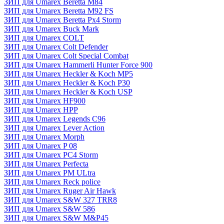
ЗИП для Umarex Beretta M84
ЗИП для Umarex Beretta M92 FS
ЗИП для Umarex Beretta Px4 Storm
ЗИП для Umarex Buck Mark
ЗИП для Umarex COLT
ЗИП для Umarex Colt Defender
ЗИП для Umarex Colt Special Combat
ЗИП для Umarex Hammerli Hunter Force 900
ЗИП для Umarex Heckler & Koch MP5
ЗИП для Umarex Heckler & Koch P30
ЗИП для Umarex Heckler & Koch USP
ЗИП для Umarex HF900
ЗИП для Umarex HPP
ЗИП для Umarex Legends C96
ЗИП для Umarex Lever Action
ЗИП для Umarex Morph
ЗИП для Umarex P 08
ЗИП для Umarex PC4 Storm
ЗИП для Umarex Perfecta
ЗИП для Umarex PM ULtra
ЗИП для Umarex Reck police
ЗИП для Umarex Ruger Air Hawk
ЗИП для Umarex S&W 327 TRR8
ЗИП для Umarex S&W 586
ЗИП для Umarex S&W M&P45