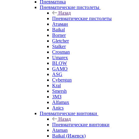
Пневматика
Пневматические пистолеты
Назад
Пневматические пистолеты
Атаман
Baikal
Borner
Gletcher
Stalker
Crosman
Umarex
BLOW
GAMO
ASG
Cybergun
Kral
Smersh
ЗМЗ
Alfamax
Anics
Пневматические винтовки
Назад
Пневматические винтовки
Ataman
Baikal (Ижевск)