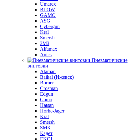
Umarex
BLOW
GAMO
ASG
Cybergun
Kral
Smersh
ЗМЗ
Alfamax
Anics
Пневматические
винтовки
Ataman
Baikal (Ижевск)
Borner
Crosman
Edgun
Gamo
Hatsan
Horhe-Jager
Kral
Smersh
SMK
Кадет
EKOL