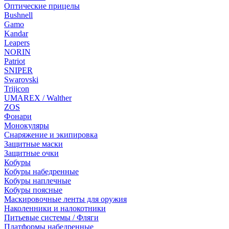
Оптические прицелы
Bushnell
Gamo
Kandar
Leapers
NORIN
Patriot
SNIPER
Swarovski
Trijicon
UMAREX / Walther
ZOS
Фонари
Монокуляры
Снаряжение и экипировка
Защитные маски
Защитные очки
Кобуры
Кобуры набедренные
Кобуры наплечные
Кобуры поясные
Маскировочные ленты для оружия
Наколенники и налокотники
Питьевые системы / Фляги
Платформы набедренные