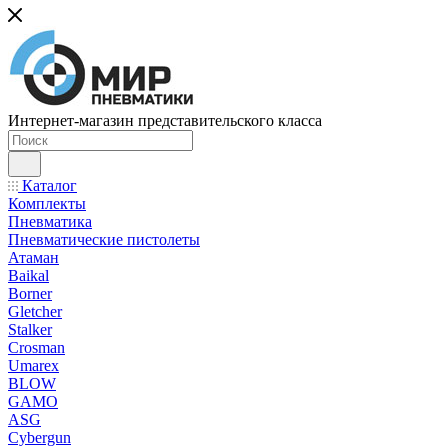
Интернет-магазин представительского класса
Каталог
Комплекты
Пневматика
Пневматические пистолеты
Атаман
Baikal
Borner
Gletcher
Stalker
Crosman
Umarex
BLOW
GAMO
ASG
Cybergun