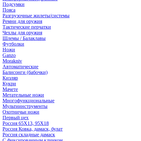
Подсумки
Пояса
Разгрузочные жилеты/системы
Ремни для оружия
Тактические перчатки
Чехлы для оружия
Шлемы / Балаклавы
Футболки
Ножи
Ganzo
Morakniv
Автоматические
Балисонги (бабочки)
Кизляр
Кукри
Мачете
Метательные ножи
Многофункциональные
Мультиинструменты
Охотничьи ножи
Первый цех
Россия 65Х13, 95Х18
Россия Ковка, дамаск, булат
Россия складные дамаск
С фиксированным клинком