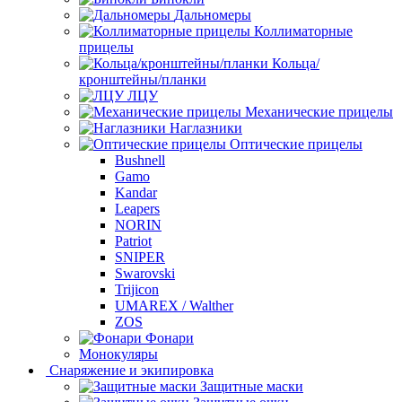
Дальномеры
Коллиматорные
прицелы
Кольца/
кронштейны/планки
ЛЦУ
Механические прицелы
Наглазники
Оптические прицелы
Bushnell
Gamo
Kandar
Leapers
NORIN
Patriot
SNIPER
Swarovski
Trijicon
UMAREX / Walther
ZOS
Фонари
Монокуляры
Снаряжение и экипировка
Защитные маски