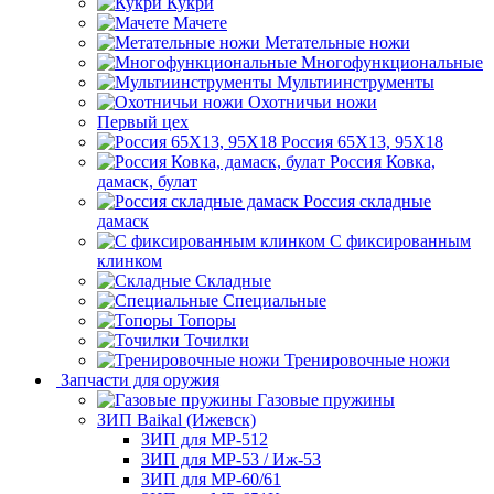
Кукри
Мачете
Метательные ножи
Многофункциональные
Мультиинструменты
Охотничьи ножи
Первый цех
Россия 65Х13, 95Х18
Россия Ковка,
дамаск, булат
Россия складные
дамаск
С фиксированным
клинком
Складные
Специальные
Топоры
Точилки
Тренировочные ножи
Запчасти для оружия
Газовые пружины
ЗИП Baikal (Ижевск)
ЗИП для МР-512
ЗИП для МР-53 / Иж-53
ЗИП для МР-60/61