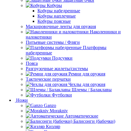
Защитные очки
Кобуры
Кобуры набедренные
Кобуры наплечные
Кобуры поясные
Маскировочные ленты для оружия
Наколенники и
налокотники
Питьевые системы / Фляги
Платформы
набедренные
Подсумки
Пояса
Разгрузочные жилеты/системы
Ремни для оружия
Тактические перчатки
Чехлы для оружия
Шлемы / Балаклавы
Футболки
Ножи
Ganzo
Morakniv
Автоматические
Балисонги (бабочки)
Кизляр