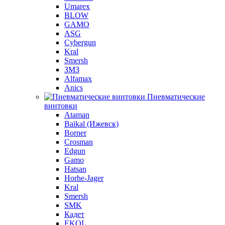
Umarex
BLOW
GAMO
ASG
Cybergun
Kral
Smersh
ЗМЗ
Alfamax
Anics
Пневматические
винтовки
Ataman
Baikal (Ижевск)
Borner
Crosman
Edgun
Gamo
Hatsan
Horhe-Jager
Kral
Smersh
SMK
Кадет
EKOL