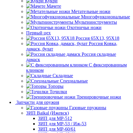
Кукри
Мачете
Метательные ножи
Многофункциональные
Мультиинструменты
Охотничьи ножи
Первый цех
Россия 65Х13, 95Х18
Россия Ковка,
дамаск, булат
Россия складные
дамаск
С фиксированным
клинком
Складные
Специальные
Топоры
Точилки
Тренировочные ножи
Запчасти для оружия
Газовые пружины
ЗИП Baikal (Ижевск)
ЗИП для МР-512
ЗИП для МР-53 / Иж-53
ЗИП для МР-60/61