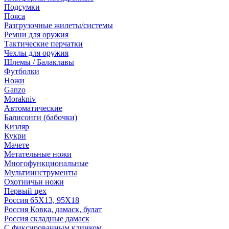
Подсумки
Пояса
Разгрузочные жилеты/системы
Ремни для оружия
Тактические перчатки
Чехлы для оружия
Шлемы / Балаклавы
Футболки
Ножи
Ganzo
Morakniv
Автоматические
Балисонги (бабочки)
Кизляр
Кукри
Мачете
Метательные ножи
Многофункциональные
Мультиинструменты
Охотничьи ножи
Первый цех
Россия 65Х13, 95Х18
Россия Ковка, дамаск, булат
Россия складные дамаск
С фиксированным клинком