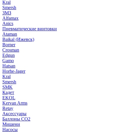
Kral
Smersh
ЗМЗ
Alfamax
Anics
Пневматические винтовки
Ataman
Baikal (Ижевск)
Borner
Crosman
Edgun
Gamo
Hatsan
Horhe-Jager
Kral
Smersh
SMK
Кадет
EKOL
Kervan Arms
Retay
Аксессуары
Баллоны СО2
Мишени
Насосы