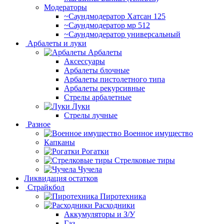
Модераторы
~Cаундмодератор Хатсан 125
~Саундмодератор мр 512
~Саундмодератор универсальный
Арбалеты и луки
Арбалеты
Аксессуары
Арбалеты блочные
Арбалеты пистолетного типа
Арбалеты рекурсивные
Стрелы арбалетные
Луки
Стрелы лучные
Разное
Военное имущество
Капканы
Рогатки
Стрелковые тиры
Чучела
Ликвидация остатков
Страйкбол
Пиротехника
Расходники
Аккумуляторы и З/У
Газ