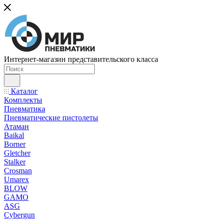
Интернет-магазин представительского класса
Каталог
Комплекты
Пневматика
Пневматические пистолеты
Атаман
Baikal
Borner
Gletcher
Stalker
Crosman
Umarex
BLOW
GAMO
ASG
Cybergun