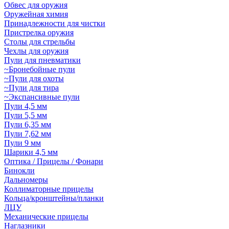
Обвес для оружия
Оружейная химия
Принадлежности для чистки
Пристрелка оружия
Столы для стрельбы
Чехлы для оружия
Пули для пневматики
~Бронебойные пули
~Пули для охоты
~Пули для тира
~Экспансивные пули
Пули 4,5 мм
Пули 5,5 мм
Пули 6,35 мм
Пули 7,62 мм
Пули 9 мм
Шарики 4,5 мм
Оптика / Прицелы / Фонари
Бинокли
Дальномеры
Коллиматорные прицелы
Кольца/кронштейны/планки
ЛЦУ
Механические прицелы
Наглазники