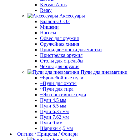
Kervan Arms
Retay
Аксессуары
Баллоны СО2
Мишени
Насосы
Обвес для оружия
Оружейная химия
Принадлежности для чистки
Пристрелка оружия
Столы для стрельбы
Чехлы для оружия
Пули для пневматики
~Бронебойные пули
~Пули для охоты
~Пули для тира
~Экспансивные пули
Пули 4,5 мм
Пули 5,5 мм
Пули 6,35 мм
Пули 7,62 мм
Пули 9 мм
Шарики 4,5 мм
Оптика / Прицелы / Фонари
Бинокли