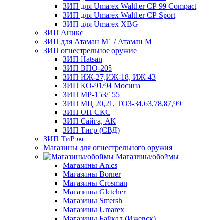
ЗИП для Umarex Walther СР 99 Compact
ЗИП для Umarex Walther СР Sport
ЗИП для Umarex XBG
ЗИП Аникс
ЗИП для Атаман М1 / Атаман М
ЗИП огнестрельное оружие
ЗИП Hatsan
ЗИП ВПО-205
ЗИП ИЖ-27,ИЖ-18, ИЖ-43
ЗИП КО-91/94 Мосина
ЗИП МР-153/155
ЗИП МЦ 20,21, ТОЗ-34,63,78,87,99
ЗИП ОП СКС
ЗИП Сайга, АК
ЗИП Тигр (СВД)
ЗИП ТиРэкс
Магазины для огнестрельного оружия
Магазины/обоймы
Магазины Anics
Магазины Borner
Магазины Crosman
Магазины Gletcher
Магазины Smersh
Магазины Umarex
Магазины Байкал (Ижевск)