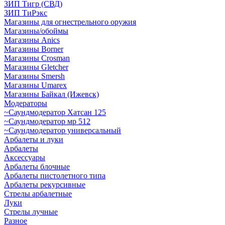
ЗИП Тигр (СВД)
ЗИП ТиРэкс
Магазины для огнестрельного оружия
Магазины/обоймы
Магазины Anics
Магазины Borner
Магазины Crosman
Магазины Gletcher
Магазины Smersh
Магазины Umarex
Магазины Байкал (Ижевск)
Модераторы
~Cаундмодератор Хатсан 125
~Саундмодератор мр 512
~Саундмодератор универсальный
Арбалеты и луки
Арбалеты
Аксессуары
Арбалеты блочные
Арбалеты пистолетного типа
Арбалеты рекурсивные
Стрелы арбалетные
Луки
Стрелы лучные
Разное