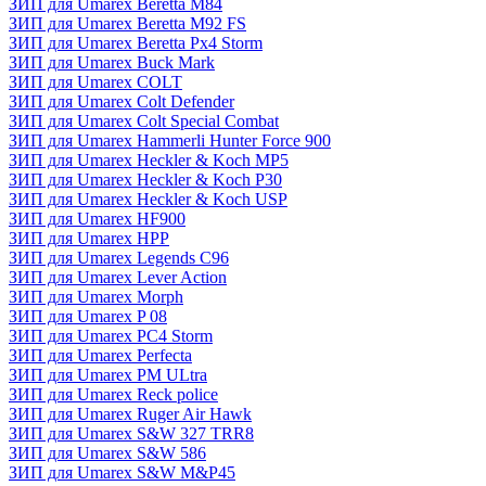
ЗИП для Umarex Beretta M84
ЗИП для Umarex Beretta M92 FS
ЗИП для Umarex Beretta Px4 Storm
ЗИП для Umarex Buck Mark
ЗИП для Umarex COLT
ЗИП для Umarex Colt Defender
ЗИП для Umarex Colt Special Combat
ЗИП для Umarex Hammerli Hunter Force 900
ЗИП для Umarex Heckler & Koch MP5
ЗИП для Umarex Heckler & Koch P30
ЗИП для Umarex Heckler & Koch USP
ЗИП для Umarex HF900
ЗИП для Umarex HPP
ЗИП для Umarex Legends C96
ЗИП для Umarex Lever Action
ЗИП для Umarex Morph
ЗИП для Umarex P 08
ЗИП для Umarex PC4 Storm
ЗИП для Umarex Perfecta
ЗИП для Umarex PM ULtra
ЗИП для Umarex Reck police
ЗИП для Umarex Ruger Air Hawk
ЗИП для Umarex S&W 327 TRR8
ЗИП для Umarex S&W 586
ЗИП для Umarex S&W M&P45