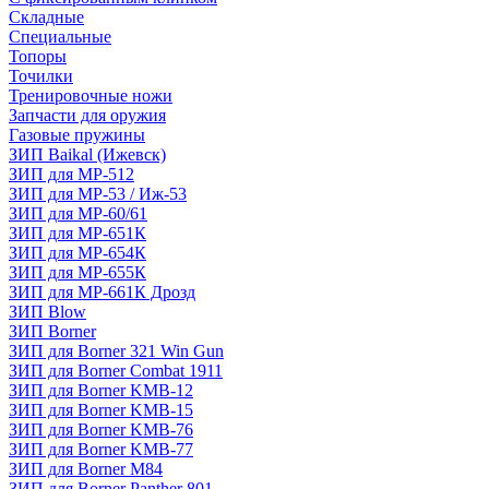
Складные
Специальные
Топоры
Точилки
Тренировочные ножи
Запчасти для оружия
Газовые пружины
ЗИП Baikal (Ижевск)
ЗИП для МР-512
ЗИП для МР-53 / Иж-53
ЗИП для МР-60/61
ЗИП для МР-651К
ЗИП для МР-654К
ЗИП для МР-655К
ЗИП для МР-661К Дрозд
ЗИП Blow
ЗИП Borner
ЗИП для Borner 321 Win Gun
ЗИП для Borner Combat 1911
ЗИП для Borner KMB-12
ЗИП для Borner KMB-15
ЗИП для Borner KMB-76
ЗИП для Borner KMB-77
ЗИП для Borner M84
ЗИП для Borner Panther 801