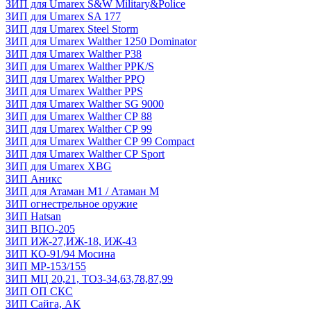
ЗИП для Umarex S&W Military&Police
ЗИП для Umarex SA 177
ЗИП для Umarex Steel Storm
ЗИП для Umarex Walther 1250 Dominator
ЗИП для Umarex Walther P38
ЗИП для Umarex Walther PPK/S
ЗИП для Umarex Walther PPQ
ЗИП для Umarex Walther PPS
ЗИП для Umarex Walther SG 9000
ЗИП для Umarex Walther СР 88
ЗИП для Umarex Walther СР 99
ЗИП для Umarex Walther СР 99 Compact
ЗИП для Umarex Walther СР Sport
ЗИП для Umarex XBG
ЗИП Аникс
ЗИП для Атаман М1 / Атаман М
ЗИП огнестрельное оружие
ЗИП Hatsan
ЗИП ВПО-205
ЗИП ИЖ-27,ИЖ-18, ИЖ-43
ЗИП КО-91/94 Мосина
ЗИП МР-153/155
ЗИП МЦ 20,21, ТОЗ-34,63,78,87,99
ЗИП ОП СКС
ЗИП Сайга, АК