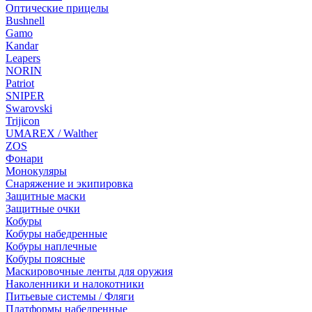
Оптические прицелы
Bushnell
Gamo
Kandar
Leapers
NORIN
Patriot
SNIPER
Swarovski
Trijicon
UMAREX / Walther
ZOS
Фонари
Монокуляры
Снаряжение и экипировка
Защитные маски
Защитные очки
Кобуры
Кобуры набедренные
Кобуры наплечные
Кобуры поясные
Маскировочные ленты для оружия
Наколенники и налокотники
Питьевые системы / Фляги
Платформы набедренные