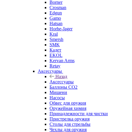
Borner
Crosman
Edgun
Gamo
Hatsan
Horhe-Jager
Kral
Smersh
SMK
Кадет
EKOL
Kervan Arms
Retay
Аксессуары
Назад
Аксессуары
Баллоны СО2
Мишени
Насосы
Обвес для оружия
Оружейная химия
Принадлежности для чистки
Пристрелка оружия
Столы для стрельбы
Чехлы для оружия