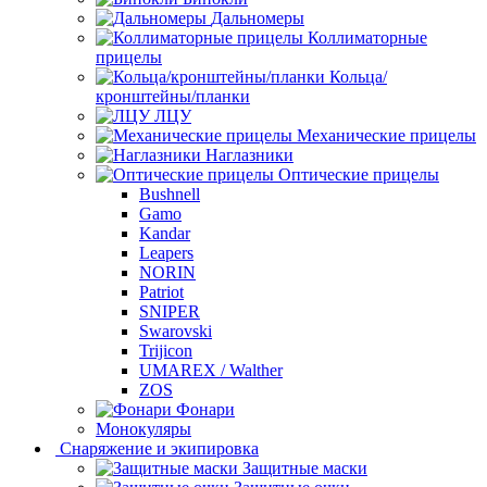
Дальномеры
Коллиматорные
прицелы
Кольца/
кронштейны/планки
ЛЦУ
Механические прицелы
Наглазники
Оптические прицелы
Bushnell
Gamo
Kandar
Leapers
NORIN
Patriot
SNIPER
Swarovski
Trijicon
UMAREX / Walther
ZOS
Фонари
Монокуляры
Снаряжение и экипировка
Защитные маски