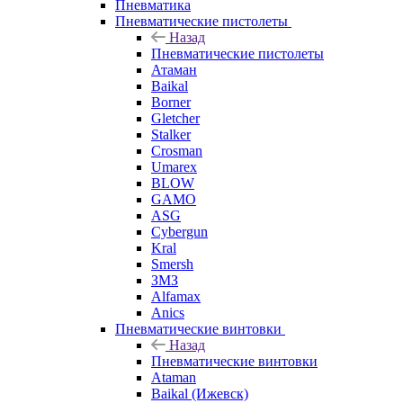
Пневматика
Пневматические пистолеты
Назад
Пневматические пистолеты
Атаман
Baikal
Borner
Gletcher
Stalker
Crosman
Umarex
BLOW
GAMO
ASG
Cybergun
Kral
Smersh
ЗМЗ
Alfamax
Anics
Пневматические винтовки
Назад
Пневматические винтовки
Ataman
Baikal (Ижевск)