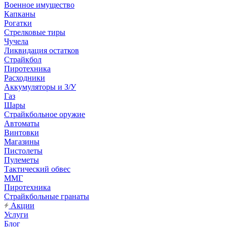
Военное имущество
Капканы
Рогатки
Стрелковые тиры
Чучела
Ликвидация остатков
Страйкбол
Пиротехника
Расходники
Аккумуляторы и З/У
Газ
Шары
Страйкбольное оружие
Автоматы
Винтовки
Магазины
Пистолеты
Пулеметы
Тактический обвес
ММГ
Пиротехника
Страйкбольные гранаты
Акции
Услуги
Блог