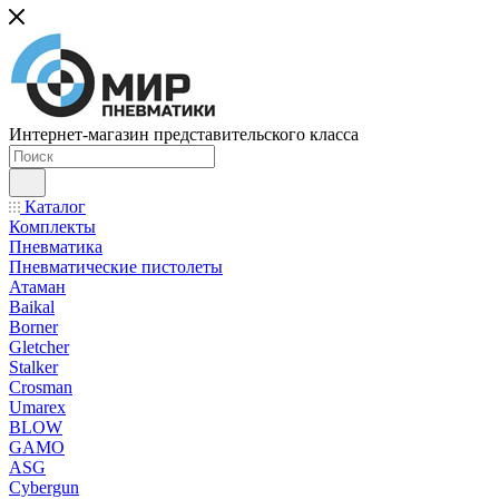
Интернет-магазин представительского класса
Каталог
Комплекты
Пневматика
Пневматические пистолеты
Атаман
Baikal
Borner
Gletcher
Stalker
Crosman
Umarex
BLOW
GAMO
ASG
Cybergun