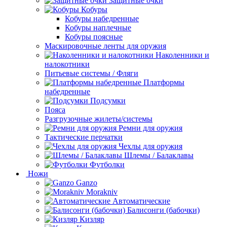
Защитные очки
Кобуры
Кобуры набедренные
Кобуры наплечные
Кобуры поясные
Маскировочные ленты для оружия
Наколенники и
налокотники
Питьевые системы / Фляги
Платформы
набедренные
Подсумки
Пояса
Разгрузочные жилеты/системы
Ремни для оружия
Тактические перчатки
Чехлы для оружия
Шлемы / Балаклавы
Футболки
Ножи
Ganzo
Morakniv
Автоматические
Балисонги (бабочки)
Кизляр