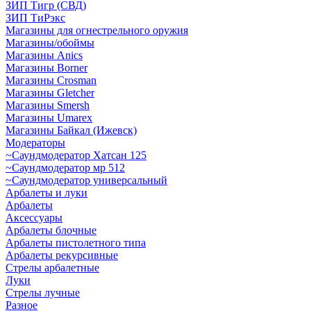
ЗИП Тигр (СВД)
ЗИП ТиРэкс
Магазины для огнестрельного оружия
Магазины/обоймы
Магазины Anics
Магазины Borner
Магазины Crosman
Магазины Gletcher
Магазины Smersh
Магазины Umarex
Магазины Байкал (Ижевск)
Модераторы
~Cаундмодератор Хатсан 125
~Саундмодератор мр 512
~Саундмодератор универсальный
Арбалеты и луки
Арбалеты
Аксессуары
Арбалеты блочные
Арбалеты пистолетного типа
Арбалеты рекурсивные
Стрелы арбалетные
Луки
Стрелы лучные
Разное