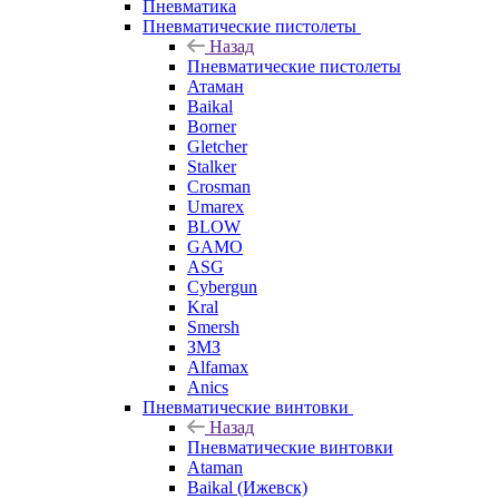
Пневматика
Пневматические пистолеты
Назад
Пневматические пистолеты
Атаман
Baikal
Borner
Gletcher
Stalker
Crosman
Umarex
BLOW
GAMO
ASG
Cybergun
Kral
Smersh
ЗМЗ
Alfamax
Anics
Пневматические винтовки
Назад
Пневматические винтовки
Ataman
Baikal (Ижевск)