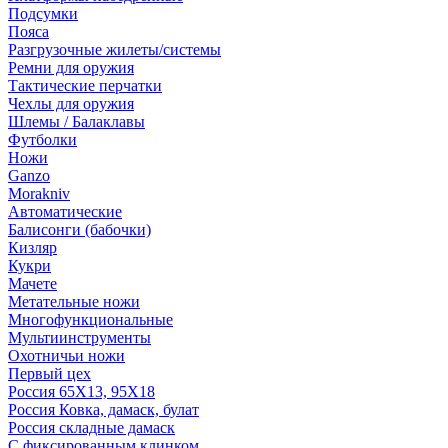
Подсумки
Пояса
Разгрузочные жилеты/системы
Ремни для оружия
Тактические перчатки
Чехлы для оружия
Шлемы / Балаклавы
Футболки
Ножи
Ganzo
Morakniv
Автоматические
Балисонги (бабочки)
Кизляр
Кукри
Мачете
Метательные ножи
Многофункциональные
Мультиинструменты
Охотничьи ножи
Первый цех
Россия 65Х13, 95Х18
Россия Ковка, дамаск, булат
Россия складные дамаск
С фиксированным клинком