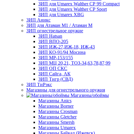
ЗИП для Umarex Walther СР 99 Compact
ЗИП для Umarex Walther СР Sport
ЗИП для Umarex XBG
ЗИП Аникс
ЗИП для Атаман М1 / Атаман М
ЗИП огнестрельное оружие
ЗИП Hatsan
ЗИП ВПО-205
ЗИП ИЖ-27,ИЖ-18, ИЖ-43
ЗИП КО-91/94 Мосина
ЗИП МР-153/155
ЗИП МЦ 20,21, ТОЗ-34,63,78,87,99
ЗИП ОП СКС
ЗИП Сайга, АК
ЗИП Тигр (СВД)
ЗИП ТиРэкс
Магазины для огнестрельного оружия
Магазины/обоймы
Магазины Anics
Магазины Borner
Магазины Crosman
Магазины Gletcher
Магазины Smersh
Магазины Umarex
Магазины Байкал (Ижевск)