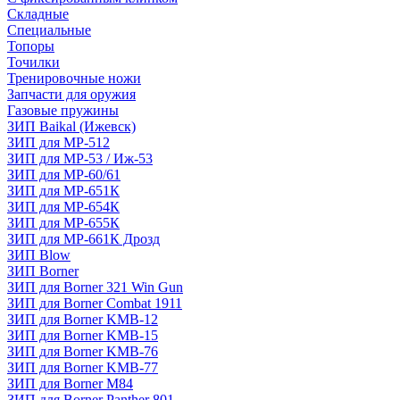
Складные
Специальные
Топоры
Точилки
Тренировочные ножи
Запчасти для оружия
Газовые пружины
ЗИП Baikal (Ижевск)
ЗИП для МР-512
ЗИП для МР-53 / Иж-53
ЗИП для МР-60/61
ЗИП для МР-651К
ЗИП для МР-654К
ЗИП для МР-655К
ЗИП для МР-661К Дрозд
ЗИП Blow
ЗИП Borner
ЗИП для Borner 321 Win Gun
ЗИП для Borner Combat 1911
ЗИП для Borner KMB-12
ЗИП для Borner KMB-15
ЗИП для Borner KMB-76
ЗИП для Borner KMB-77
ЗИП для Borner M84
ЗИП для Borner Panther 801