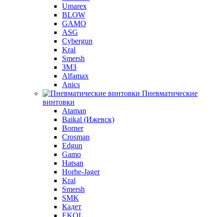
Umarex
BLOW
GAMO
ASG
Cybergun
Kral
Smersh
ЗМЗ
Alfamax
Anics
Пневматические
винтовки
Ataman
Baikal (Ижевск)
Borner
Crosman
Edgun
Gamo
Hatsan
Horhe-Jager
Kral
Smersh
SMK
Кадет
EKOL