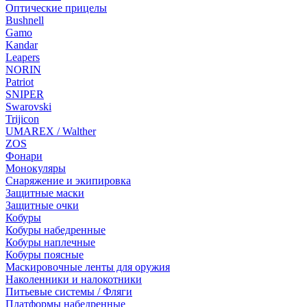
Оптические прицелы
Bushnell
Gamo
Kandar
Leapers
NORIN
Patriot
SNIPER
Swarovski
Trijicon
UMAREX / Walther
ZOS
Фонари
Монокуляры
Снаряжение и экипировка
Защитные маски
Защитные очки
Кобуры
Кобуры набедренные
Кобуры наплечные
Кобуры поясные
Маскировочные ленты для оружия
Наколенники и налокотники
Питьевые системы / Фляги
Платформы набедренные