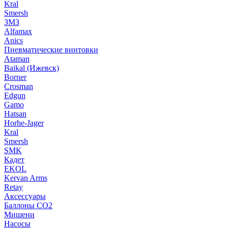
Kral
Smersh
ЗМЗ
Alfamax
Anics
Пневматические винтовки
Ataman
Baikal (Ижевск)
Borner
Crosman
Edgun
Gamo
Hatsan
Horhe-Jager
Kral
Smersh
SMK
Кадет
EKOL
Kervan Arms
Retay
Аксессуары
Баллоны СО2
Мишени
Насосы