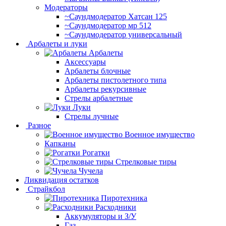
Модераторы
~Cаундмодератор Хатсан 125
~Саундмодератор мр 512
~Саундмодератор универсальный
Арбалеты и луки
Арбалеты
Аксессуары
Арбалеты блочные
Арбалеты пистолетного типа
Арбалеты рекурсивные
Стрелы арбалетные
Луки
Стрелы лучные
Разное
Военное имущество
Капканы
Рогатки
Стрелковые тиры
Чучела
Ликвидация остатков
Страйкбол
Пиротехника
Расходники
Аккумуляторы и З/У
Газ