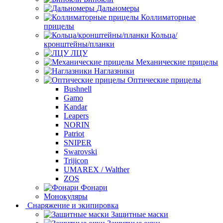
Дальномеры
Коллиматорные
прицелы
Кольца/
кронштейны/планки
ЛЦУ
Механические прицелы
Наглазники
Оптические прицелы
Bushnell
Gamo
Kandar
Leapers
NORIN
Patriot
SNIPER
Swarovski
Trijicon
UMAREX / Walther
ZOS
Фонари
Монокуляры
Снаряжение и экипировка
Защитные маски