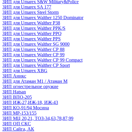
ЗИП для Umarex S&W Military&Police
ЗИП для Umarex SA 177
ЗИП для Umarex Steel Storm
ЗИП для Umarex Walther 1250 Dominator
ЗИП для Umarex Walther P38
ЗИП для Umarex Walther PPK/S
ЗИП для Umarex Walther PPQ
ЗИП для Umarex Walther PPS
ЗИП для Umarex Walther SG 9000
ЗИП для Umarex Walther СР 88
ЗИП для Umarex Walther СР 99
ЗИП для Umarex Walther СР 99 Compact
ЗИП для Umarex Walther СР Sport
ЗИП для Umarex XBG
ЗИП Аникс
ЗИП для Атаман М1 / Атаман М
ЗИП огнестрельное оружие
ЗИП Hatsan
ЗИП ВПО-205
ЗИП ИЖ-27,ИЖ-18, ИЖ-43
ЗИП КО-91/94 Мосина
ЗИП МР-153/155
ЗИП МЦ 20,21, ТОЗ-34,63,78,87,99
ЗИП ОП СКС
ЗИП Сайга, АК