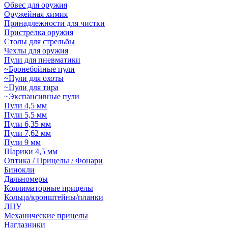
Обвес для оружия
Оружейная химия
Принадлежности для чистки
Пристрелка оружия
Столы для стрельбы
Чехлы для оружия
Пули для пневматики
~Бронебойные пули
~Пули для охоты
~Пули для тира
~Экспансивные пули
Пули 4,5 мм
Пули 5,5 мм
Пули 6,35 мм
Пули 7,62 мм
Пули 9 мм
Шарики 4,5 мм
Оптика / Прицелы / Фонари
Бинокли
Дальномеры
Коллиматорные прицелы
Кольца/кронштейны/планки
ЛЦУ
Механические прицелы
Наглазники