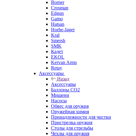
Borner
Crosman
Edgun
Gamo
Hatsan
Horhe-Jager
Kral
Smersh
SMK
Кадет
EKOL
Kervan Arms
Retay
Аксессуары
Назад
Аксессуары
Баллоны СО2
Мишени
Насосы
Обвес для оружия
Оружейная химия
Принадлежности для чистки
Пристрелка оружия
Столы для стрельбы
Чехлы для оружия