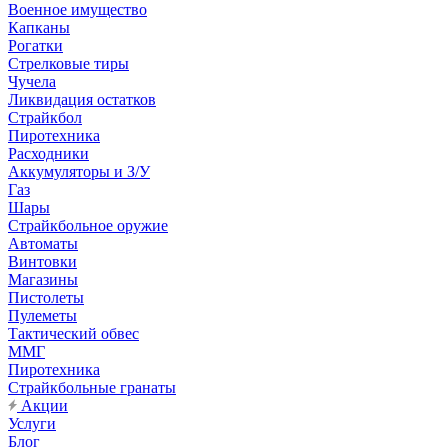
Военное имущество
Капканы
Рогатки
Стрелковые тиры
Чучела
Ликвидация остатков
Страйкбол
Пиротехника
Расходники
Аккумуляторы и З/У
Газ
Шары
Страйкбольное оружие
Автоматы
Винтовки
Магазины
Пистолеты
Пулеметы
Тактический обвес
ММГ
Пиротехника
Страйкбольные гранаты
Акции
Услуги
Блог