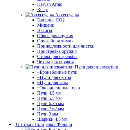
Kervan Arms
Retay
Аксессуары
Баллоны СО2
Мишени
Насосы
Обвес для оружия
Оружейная химия
Принадлежности для чистки
Пристрелка оружия
Столы для стрельбы
Чехлы для оружия
Пули для пневматики
~Бронебойные пули
~Пули для охоты
~Пули для тира
~Экспансивные пули
Пули 4,5 мм
Пули 5,5 мм
Пули 6,35 мм
Пули 7,62 мм
Пули 9 мм
Шарики 4,5 мм
Оптика / Прицелы / Фонари
Бинокли