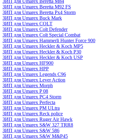
ЗИП для Umarex Beretta M84
ЗИП для Umarex Beretta M92 FS
ЗИП для Umarex Beretta Px4 Storm
ЗИП для Umarex Buck Mark
ЗИП для Umarex COLT
ЗИП для Umarex Colt Defender
ЗИП для Umarex Colt Special Combat
ЗИП для Umarex Hammerli Hunter Force 900
ЗИП для Umarex Heckler & Koch MP5
ЗИП для Umarex Heckler & Koch P30
ЗИП для Umarex Heckler & Koch USP
ЗИП для Umarex HF900
ЗИП для Umarex HPP
ЗИП для Umarex Legends C96
ЗИП для Umarex Lever Action
ЗИП для Umarex Morph
ЗИП для Umarex P 08
ЗИП для Umarex PC4 Storm
ЗИП для Umarex Perfecta
ЗИП для Umarex PM ULtra
ЗИП для Umarex Reck police
ЗИП для Umarex Ruger Air Hawk
ЗИП для Umarex S&W 327 TRR8
ЗИП для Umarex S&W 586
ЗИП для Umarex S&W M&P45