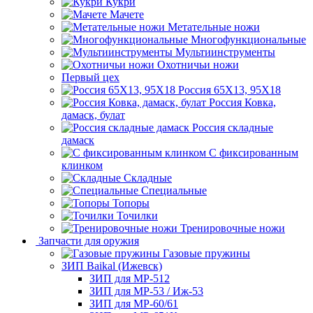
Кукри
Мачете
Метательные ножи
Многофункциональные
Мультиинструменты
Охотничьи ножи
Первый цех
Россия 65Х13, 95Х18
Россия Ковка,
дамаск, булат
Россия складные
дамаск
С фиксированным
клинком
Складные
Специальные
Топоры
Точилки
Тренировочные ножи
Запчасти для оружия
Газовые пружины
ЗИП Baikal (Ижевск)
ЗИП для МР-512
ЗИП для МР-53 / Иж-53
ЗИП для МР-60/61