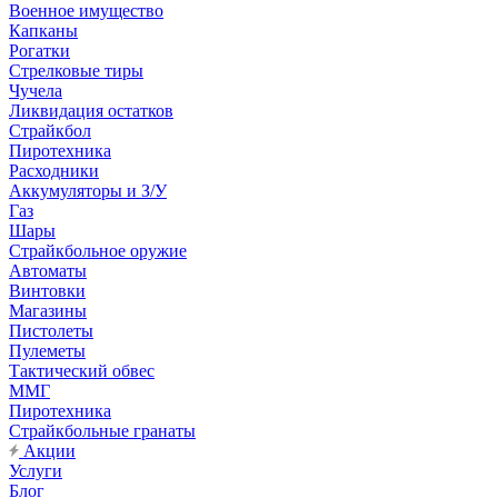
Военное имущество
Капканы
Рогатки
Стрелковые тиры
Чучела
Ликвидация остатков
Страйкбол
Пиротехника
Расходники
Аккумуляторы и З/У
Газ
Шары
Страйкбольное оружие
Автоматы
Винтовки
Магазины
Пистолеты
Пулеметы
Тактический обвес
ММГ
Пиротехника
Страйкбольные гранаты
Акции
Услуги
Блог