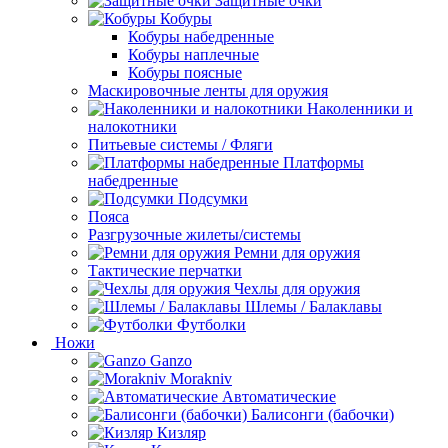
Защитные очки
Кобуры
Кобуры набедренные
Кобуры наплечные
Кобуры поясные
Маскировочные ленты для оружия
Наколенники и
налокотники
Питьевые системы / Фляги
Платформы
набедренные
Подсумки
Пояса
Разгрузочные жилеты/системы
Ремни для оружия
Тактические перчатки
Чехлы для оружия
Шлемы / Балаклавы
Футболки
Ножи
Ganzo
Morakniv
Автоматические
Балисонги (бабочки)
Кизляр