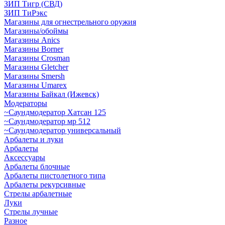
ЗИП Тигр (СВД)
ЗИП ТиРэкс
Магазины для огнестрельного оружия
Магазины/обоймы
Магазины Anics
Магазины Borner
Магазины Crosman
Магазины Gletcher
Магазины Smersh
Магазины Umarex
Магазины Байкал (Ижевск)
Модераторы
~Cаундмодератор Хатсан 125
~Саундмодератор мр 512
~Саундмодератор универсальный
Арбалеты и луки
Арбалеты
Аксессуары
Арбалеты блочные
Арбалеты пистолетного типа
Арбалеты рекурсивные
Стрелы арбалетные
Луки
Стрелы лучные
Разное