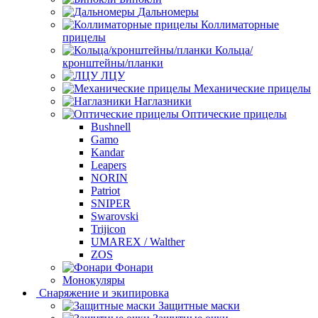
Дальномеры
Коллиматорные
прицелы
Кольца/
кронштейны/планки
ЛЦУ
Механические прицелы
Наглазники
Оптические прицелы
Bushnell
Gamo
Kandar
Leapers
NORIN
Patriot
SNIPER
Swarovski
Trijicon
UMAREX / Walther
ZOS
Фонари
Монокуляры
Снаряжение и экипировка
Защитные маски