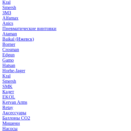
Kral
Smersh
ЗМЗ
Alfamax
Anics
Пневматические винтовки
Ataman
Baikal (Ижевск)
Borner
Crosman
Edgun
Gamo
Hatsan
Horhe-Jager
Kral
Smersh
SMK
Кадет
EKOL
Kervan Arms
Retay
Аксессуары
Баллоны СО2
Мишени
Насосы