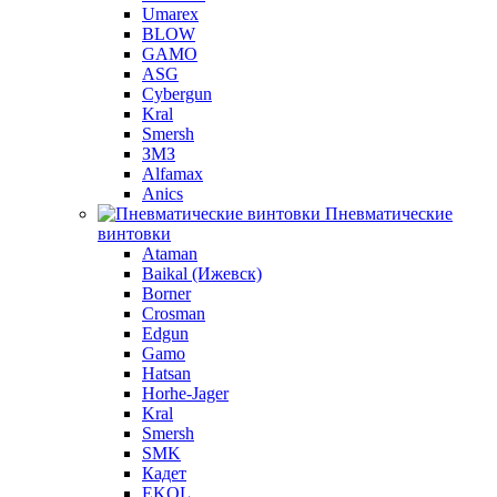
Umarex
BLOW
GAMO
ASG
Cybergun
Kral
Smersh
ЗМЗ
Alfamax
Anics
Пневматические
винтовки
Ataman
Baikal (Ижевск)
Borner
Crosman
Edgun
Gamo
Hatsan
Horhe-Jager
Kral
Smersh
SMK
Кадет
EKOL