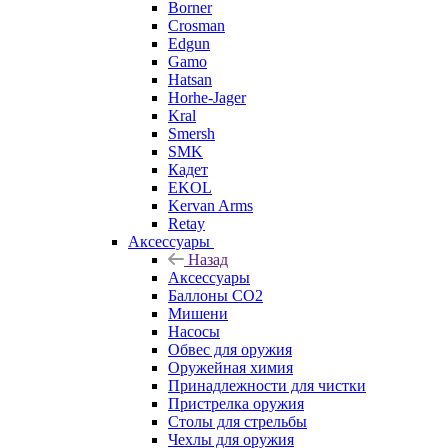
Borner
Crosman
Edgun
Gamo
Hatsan
Horhe-Jager
Kral
Smersh
SMK
Кадет
EKOL
Kervan Arms
Retay
Аксессуары
Назад
Аксессуары
Баллоны СО2
Мишени
Насосы
Обвес для оружия
Оружейная химия
Принадлежности для чистки
Пристрелка оружия
Столы для стрельбы
Чехлы для оружия