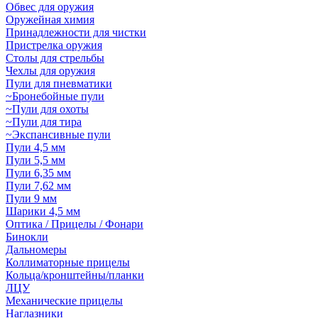
Обвес для оружия
Оружейная химия
Принадлежности для чистки
Пристрелка оружия
Столы для стрельбы
Чехлы для оружия
Пули для пневматики
~Бронебойные пули
~Пули для охоты
~Пули для тира
~Экспансивные пули
Пули 4,5 мм
Пули 5,5 мм
Пули 6,35 мм
Пули 7,62 мм
Пули 9 мм
Шарики 4,5 мм
Оптика / Прицелы / Фонари
Бинокли
Дальномеры
Коллиматорные прицелы
Кольца/кронштейны/планки
ЛЦУ
Механические прицелы
Наглазники