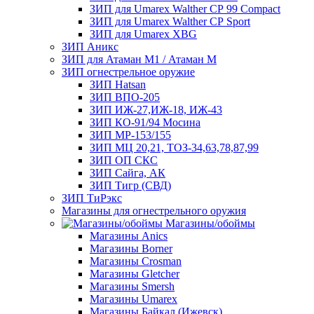
ЗИП для Umarex Walther СР 99 Compact
ЗИП для Umarex Walther СР Sport
ЗИП для Umarex XBG
ЗИП Аникс
ЗИП для Атаман М1 / Атаман М
ЗИП огнестрельное оружие
ЗИП Hatsan
ЗИП ВПО-205
ЗИП ИЖ-27,ИЖ-18, ИЖ-43
ЗИП КО-91/94 Мосина
ЗИП МР-153/155
ЗИП МЦ 20,21, ТОЗ-34,63,78,87,99
ЗИП ОП СКС
ЗИП Сайга, АК
ЗИП Тигр (СВД)
ЗИП ТиРэкс
Магазины для огнестрельного оружия
Магазины/обоймы
Магазины Anics
Магазины Borner
Магазины Crosman
Магазины Gletcher
Магазины Smersh
Магазины Umarex
Магазины Байкал (Ижевск)