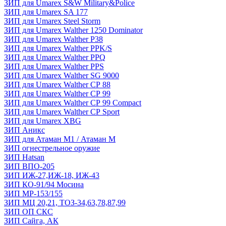
ЗИП для Umarex S&W Military&Police
ЗИП для Umarex SA 177
ЗИП для Umarex Steel Storm
ЗИП для Umarex Walther 1250 Dominator
ЗИП для Umarex Walther P38
ЗИП для Umarex Walther PPK/S
ЗИП для Umarex Walther PPQ
ЗИП для Umarex Walther PPS
ЗИП для Umarex Walther SG 9000
ЗИП для Umarex Walther СР 88
ЗИП для Umarex Walther СР 99
ЗИП для Umarex Walther СР 99 Compact
ЗИП для Umarex Walther СР Sport
ЗИП для Umarex XBG
ЗИП Аникс
ЗИП для Атаман М1 / Атаман М
ЗИП огнестрельное оружие
ЗИП Hatsan
ЗИП ВПО-205
ЗИП ИЖ-27,ИЖ-18, ИЖ-43
ЗИП КО-91/94 Мосина
ЗИП МР-153/155
ЗИП МЦ 20,21, ТОЗ-34,63,78,87,99
ЗИП ОП СКС
ЗИП Сайга, АК