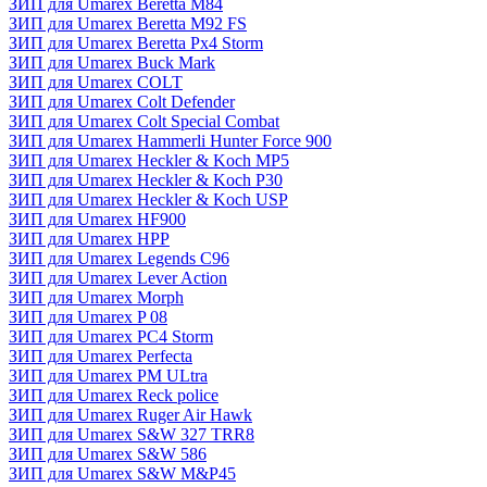
ЗИП для Umarex Beretta M84
ЗИП для Umarex Beretta M92 FS
ЗИП для Umarex Beretta Px4 Storm
ЗИП для Umarex Buck Mark
ЗИП для Umarex COLT
ЗИП для Umarex Colt Defender
ЗИП для Umarex Colt Special Combat
ЗИП для Umarex Hammerli Hunter Force 900
ЗИП для Umarex Heckler & Koch MP5
ЗИП для Umarex Heckler & Koch P30
ЗИП для Umarex Heckler & Koch USP
ЗИП для Umarex HF900
ЗИП для Umarex HPP
ЗИП для Umarex Legends C96
ЗИП для Umarex Lever Action
ЗИП для Umarex Morph
ЗИП для Umarex P 08
ЗИП для Umarex PC4 Storm
ЗИП для Umarex Perfecta
ЗИП для Umarex PM ULtra
ЗИП для Umarex Reck police
ЗИП для Umarex Ruger Air Hawk
ЗИП для Umarex S&W 327 TRR8
ЗИП для Umarex S&W 586
ЗИП для Umarex S&W M&P45