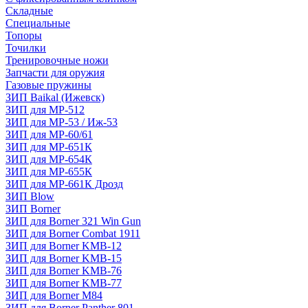
Складные
Специальные
Топоры
Точилки
Тренировочные ножи
Запчасти для оружия
Газовые пружины
ЗИП Baikal (Ижевск)
ЗИП для МР-512
ЗИП для МР-53 / Иж-53
ЗИП для МР-60/61
ЗИП для МР-651К
ЗИП для МР-654К
ЗИП для МР-655К
ЗИП для МР-661К Дрозд
ЗИП Blow
ЗИП Borner
ЗИП для Borner 321 Win Gun
ЗИП для Borner Combat 1911
ЗИП для Borner KMB-12
ЗИП для Borner KMB-15
ЗИП для Borner KMB-76
ЗИП для Borner KMB-77
ЗИП для Borner M84
ЗИП для Borner Panther 801