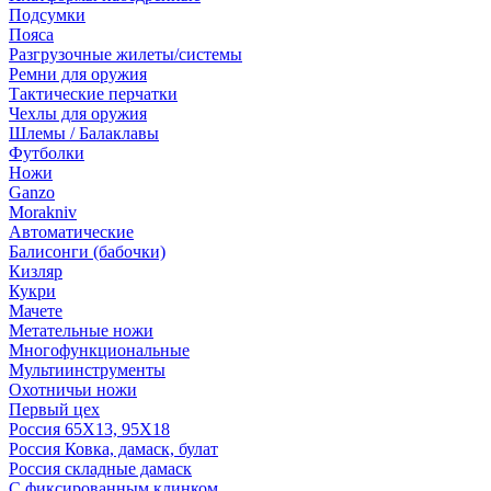
Подсумки
Пояса
Разгрузочные жилеты/системы
Ремни для оружия
Тактические перчатки
Чехлы для оружия
Шлемы / Балаклавы
Футболки
Ножи
Ganzo
Morakniv
Автоматические
Балисонги (бабочки)
Кизляр
Кукри
Мачете
Метательные ножи
Многофункциональные
Мультиинструменты
Охотничьи ножи
Первый цех
Россия 65Х13, 95Х18
Россия Ковка, дамаск, булат
Россия складные дамаск
С фиксированным клинком