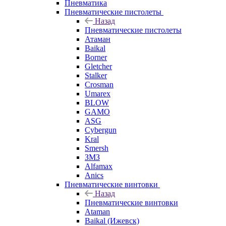
Пневматика
Пневматические пистолеты
Назад
Пневматические пистолеты
Атаман
Baikal
Borner
Gletcher
Stalker
Crosman
Umarex
BLOW
GAMO
ASG
Cybergun
Kral
Smersh
ЗМЗ
Alfamax
Anics
Пневматические винтовки
Назад
Пневматические винтовки
Ataman
Baikal (Ижевск)