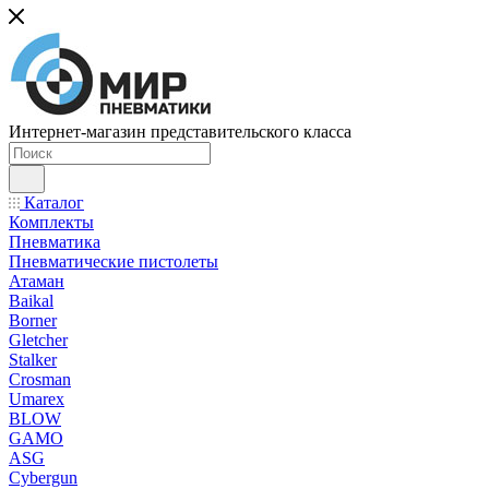
Интернет-магазин представительского класса
Каталог
Комплекты
Пневматика
Пневматические пистолеты
Атаман
Baikal
Borner
Gletcher
Stalker
Crosman
Umarex
BLOW
GAMO
ASG
Cybergun