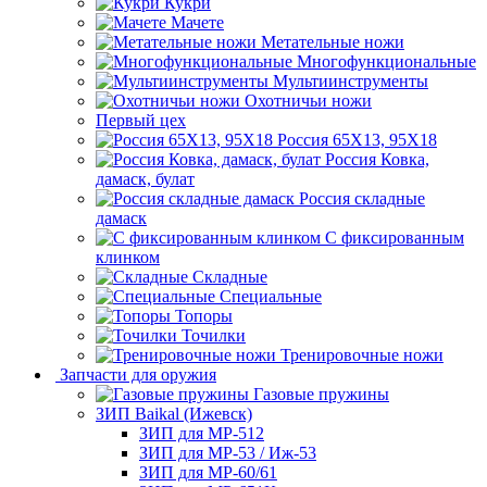
Кукри
Мачете
Метательные ножи
Многофункциональные
Мультиинструменты
Охотничьи ножи
Первый цех
Россия 65Х13, 95Х18
Россия Ковка,
дамаск, булат
Россия складные
дамаск
С фиксированным
клинком
Складные
Специальные
Топоры
Точилки
Тренировочные ножи
Запчасти для оружия
Газовые пружины
ЗИП Baikal (Ижевск)
ЗИП для МР-512
ЗИП для МР-53 / Иж-53
ЗИП для МР-60/61