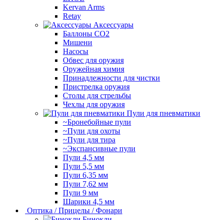
Kervan Arms
Retay
Аксессуары
Баллоны СО2
Мишени
Насосы
Обвес для оружия
Оружейная химия
Принадлежности для чистки
Пристрелка оружия
Столы для стрельбы
Чехлы для оружия
Пули для пневматики
~Бронебойные пули
~Пули для охоты
~Пули для тира
~Экспансивные пули
Пули 4,5 мм
Пули 5,5 мм
Пули 6,35 мм
Пули 7,62 мм
Пули 9 мм
Шарики 4,5 мм
Оптика / Прицелы / Фонари
Бинокли