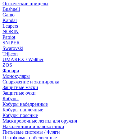
Оптические прицелы
Bushnell
Gamo
Kandar
Leapers
NORIN
Patriot
SNIPER
Swarovski
Trijicon
UMAREX / Walther
ZOS
Фонари
Монокуляры
Снаряжение и экипировка
Защитные маски
Защитные очки
Кобуры
Кобуры набедренные
Кобуры наплечные
Кобуры поясные
Маскировочные ленты для оружия
Наколенники и налокотники
Питьевые системы / Фляги
Платформы набедренные