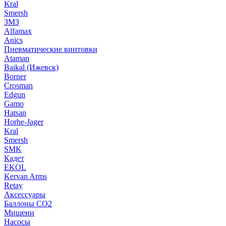
Kral
Smersh
ЗМЗ
Alfamax
Anics
Пневматические винтовки
Ataman
Baikal (Ижевск)
Borner
Crosman
Edgun
Gamo
Hatsan
Horhe-Jager
Kral
Smersh
SMK
Кадет
EKOL
Kervan Arms
Retay
Аксессуары
Баллоны СО2
Мишени
Насосы