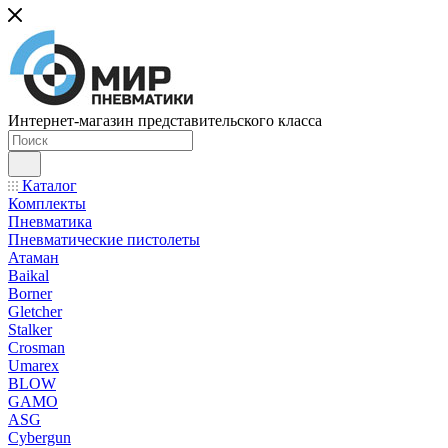
Интернет-магазин представительского класса
Каталог
Комплекты
Пневматика
Пневматические пистолеты
Атаман
Baikal
Borner
Gletcher
Stalker
Crosman
Umarex
BLOW
GAMO
ASG
Cybergun