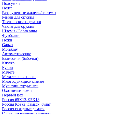
Подсумки
Пояса
Разгрузочные жилеты/системы
Ремни для оружия
Тактические перчатки
Чехлы для оружия
Шлемы / Балаклавы
Футболки
Ножи
Ganzo
Morakniv
Автоматические
Балисонги (бабочки)
Кизляр
Кукри
Мачете
Метательные ножи
Многофункциональные
Мультиинструменты
Охотничьи ножи
Первый цех
Россия 65Х13, 95Х18
Россия Ковка, дамаск, булат
Россия складные дамаск
С фиксированным клинком