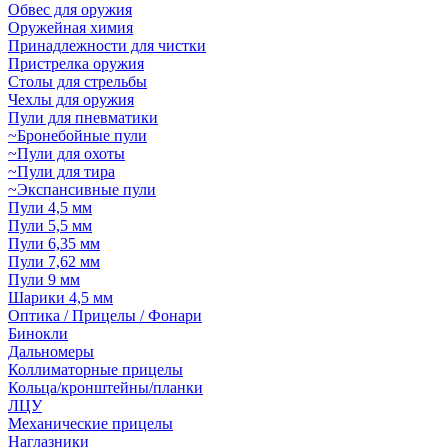
Обвес для оружия
Оружейная химия
Принадлежности для чистки
Пристрелка оружия
Столы для стрельбы
Чехлы для оружия
Пули для пневматики
~Бронебойные пули
~Пули для охоты
~Пули для тира
~Экспансивные пули
Пули 4,5 мм
Пули 5,5 мм
Пули 6,35 мм
Пули 7,62 мм
Пули 9 мм
Шарики 4,5 мм
Оптика / Прицелы / Фонари
Бинокли
Дальномеры
Коллиматорные прицелы
Кольца/кронштейны/планки
ЛЦУ
Механические прицелы
Наглазники