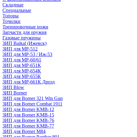
Складные
Специальные
Топоры
Точилки
Тренировочные ножи
Запчасти для оружия
Газовые пружины
ЗИП Baikal (Ижевск)
ЗИП для МР-512
ЗИП для МР-53 / Иж-53
ЗИП для МР-60/61
ЗИП для МР-651К
ЗИП для МР-654К
ЗИП для МР-655К
ЗИП для МР-661К Дрозд
ЗИП Blow
ЗИП Borner
ЗИП для Borner 321 Win Gun
ЗИП для Borner Combat 1911
ЗИП для Borner KMB-12
ЗИП для Borner KMB-15
ЗИП для Borner KMB-76
ЗИП для Borner KMB-77
ЗИП для Borner M84
ЗИП для Borner Panther 801