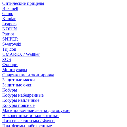
Оптические прицелы
Bushnell
Gamo
Kandar
Leapers
NORIN
Patriot
SNIPER
Swarovski
Trijicon
UMAREX / Walther
ZOS
Фонари
Монокуляры
Снаряжение и экипировка
Защитные маски
Защитные очки
Кобуры
Кобуры набедренные
Кобуры наплечные
Кобуры поясные
Маскировочные ленты для оружия
Наколенники и налокотники
Питьевые системы / Фляги
Платформы набедренные