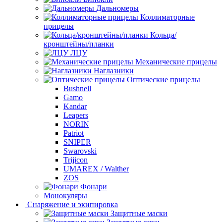
Дальномеры
Коллиматорные
прицелы
Кольца/
кронштейны/планки
ЛЦУ
Механические прицелы
Наглазники
Оптические прицелы
Bushnell
Gamo
Kandar
Leapers
NORIN
Patriot
SNIPER
Swarovski
Trijicon
UMAREX / Walther
ZOS
Фонари
Монокуляры
Снаряжение и экипировка
Защитные маски