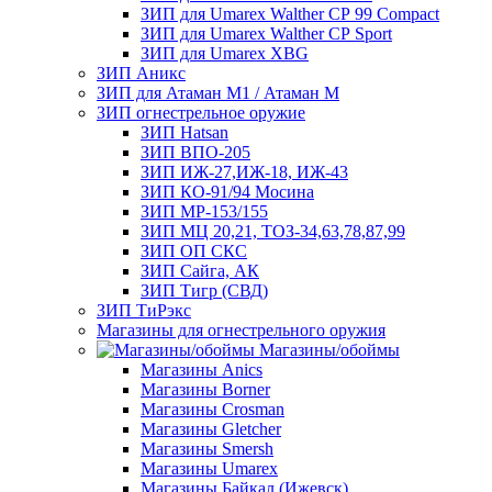
ЗИП для Umarex Walther СР 99 Compact
ЗИП для Umarex Walther СР Sport
ЗИП для Umarex XBG
ЗИП Аникс
ЗИП для Атаман М1 / Атаман М
ЗИП огнестрельное оружие
ЗИП Hatsan
ЗИП ВПО-205
ЗИП ИЖ-27,ИЖ-18, ИЖ-43
ЗИП КО-91/94 Мосина
ЗИП МР-153/155
ЗИП МЦ 20,21, ТОЗ-34,63,78,87,99
ЗИП ОП СКС
ЗИП Сайга, АК
ЗИП Тигр (СВД)
ЗИП ТиРэкс
Магазины для огнестрельного оружия
Магазины/обоймы
Магазины Anics
Магазины Borner
Магазины Crosman
Магазины Gletcher
Магазины Smersh
Магазины Umarex
Магазины Байкал (Ижевск)