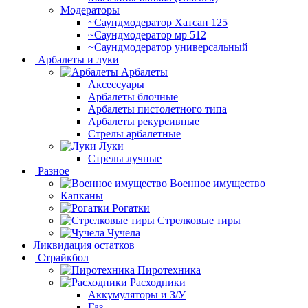
Модераторы
~Cаундмодератор Хатсан 125
~Саундмодератор мр 512
~Саундмодератор универсальный
Арбалеты и луки
Арбалеты
Аксессуары
Арбалеты блочные
Арбалеты пистолетного типа
Арбалеты рекурсивные
Стрелы арбалетные
Луки
Стрелы лучные
Разное
Военное имущество
Капканы
Рогатки
Стрелковые тиры
Чучела
Ликвидация остатков
Страйкбол
Пиротехника
Расходники
Аккумуляторы и З/У
Газ