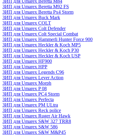
ЗИП для Umarex Beretta M84
ЗИП для Umarex Beretta M92 FS
ЗИП для Umarex Beretta Px4 Storm
ЗИП для Umarex Buck Mark
ЗИП для Umarex COLT
ЗИП для Umarex Colt Defender
ЗИП для Umarex Colt Special Combat
ЗИП для Umarex Hammerli Hunter Force 900
ЗИП для Umarex Heckler & Koch MP5
ЗИП для Umarex Heckler & Koch P30
ЗИП для Umarex Heckler & Koch USP
ЗИП для Umarex HF900
ЗИП для Umarex HPP
ЗИП для Umarex Legends C96
ЗИП для Umarex Lever Action
ЗИП для Umarex Morph
ЗИП для Umarex P 08
ЗИП для Umarex PC4 Storm
ЗИП для Umarex Perfecta
ЗИП для Umarex PM ULtra
ЗИП для Umarex Reck police
ЗИП для Umarex Ruger Air Hawk
ЗИП для Umarex S&W 327 TRR8
ЗИП для Umarex S&W 586
ЗИП для Umarex S&W M&P45