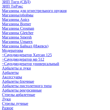
ЗИП Тигр (СВД)
ЗИП ТиРэкс
Магазины для огнестрельного оружия
Магазины/обоймы
Магазины Anics
Магазины Borner
Магазины Crosman
Магазины Gletcher
Магазины Smersh
Магазины Umarex
Магазины Байкал (Ижевск)
Модераторы
~Cаундмодератор Хатсан 125
~Саундмодератор мр 512
~Саундмодератор универсальный
Арбалеты и луки
Арбалеты
Аксессуары
Арбалеты блочные
Арбалеты пистолетного типа
Арбалеты рекурсивные
Стрелы арбалетные
Луки
Стрелы лучные
Разное