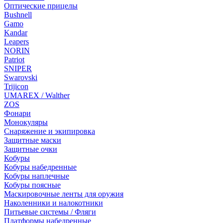
Оптические прицелы
Bushnell
Gamo
Kandar
Leapers
NORIN
Patriot
SNIPER
Swarovski
Trijicon
UMAREX / Walther
ZOS
Фонари
Монокуляры
Снаряжение и экипировка
Защитные маски
Защитные очки
Кобуры
Кобуры набедренные
Кобуры наплечные
Кобуры поясные
Маскировочные ленты для оружия
Наколенники и налокотники
Питьевые системы / Фляги
Платформы набедренные