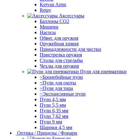
Kervan Arms
Retay
Аксессуары
Баллоны СО2
Мишени
Насосы
Обвес для оружия
Оружейная химия
Принадлежности для чистки
Пристрелка оружия
Столы для стрельбы
Чехлы для оружия
Пули для пневматики
~Бронебойные пули
~Пули для охоты
~Пули для тира
~Экспансивные пули
Пули 4,5 мм
Пули 5,5 мм
Пули 6,35 мм
Пули 7,62 мм
Пули 9 мм
Шарики 4,5 мм
Оптика / Прицелы / Фонари
Бинокли