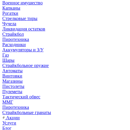
Военное имущество
Капканы
Рогатки
Стрелковые тиры
Чучела
Ликвидация остатков
Страйкбол
Пиротехника
Расходники
Аккумуляторы и З/У
Газ
Шары
Страйкбольное оружие
Автоматы
Винтовки
Магазины
Пистолеты
Пулеметы
Тактический обвес
ММГ
Пиротехника
Страйкбольные гранаты
Акции
Услуги
Блог