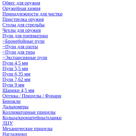
Обвес для оружия
Оружейная химия
Принадлежности для чистки
Пристрелка оружия
Столы для стрельбы
Чехлы для оружия
Пули для пневматики
~Бронебойные пули
~Пули для охоты
~Пули для тира
~Экспансивные пули
Пули 4,5 мм
Пули 5,5 мм
Пули 6,35 мм
Пули 7,62 мм
Пули 9 мм
Шарики 4,5 мм
Оптика / Прицелы / Фонари
Бинокли
Дальномеры
Коллиматорные прицелы
Кольца/кронштейны/планки
ЛЦУ
Механические прицелы
Наглазники