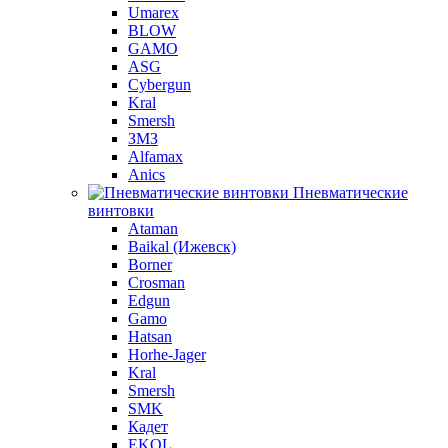
Umarex
BLOW
GAMO
ASG
Cybergun
Kral
Smersh
ЗМЗ
Alfamax
Anics
Пневматические
винтовки
Ataman
Baikal (Ижевск)
Borner
Crosman
Edgun
Gamo
Hatsan
Horhe-Jager
Kral
Smersh
SMK
Кадет
EKOL