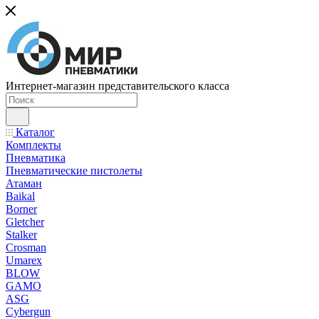
Интернет-магазин представительского класса
Каталог
Комплекты
Пневматика
Пневматические пистолеты
Атаман
Baikal
Borner
Gletcher
Stalker
Crosman
Umarex
BLOW
GAMO
ASG
Cybergun