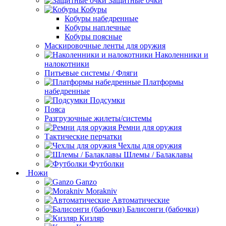
Защитные очки
Кобуры
Кобуры набедренные
Кобуры наплечные
Кобуры поясные
Маскировочные ленты для оружия
Наколенники и
налокотники
Питьевые системы / Фляги
Платформы
набедренные
Подсумки
Пояса
Разгрузочные жилеты/системы
Ремни для оружия
Тактические перчатки
Чехлы для оружия
Шлемы / Балаклавы
Футболки
Ножи
Ganzo
Morakniv
Автоматические
Балисонги (бабочки)
Кизляр