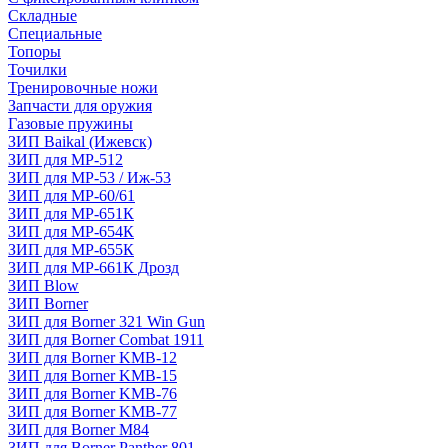
Складные
Специальные
Топоры
Точилки
Тренировочные ножи
Запчасти для оружия
Газовые пружины
ЗИП Baikal (Ижевск)
ЗИП для МР-512
ЗИП для МР-53 / Иж-53
ЗИП для МР-60/61
ЗИП для МР-651К
ЗИП для МР-654К
ЗИП для МР-655К
ЗИП для МР-661К Дрозд
ЗИП Blow
ЗИП Borner
ЗИП для Borner 321 Win Gun
ЗИП для Borner Combat 1911
ЗИП для Borner KMB-12
ЗИП для Borner KMB-15
ЗИП для Borner KMB-76
ЗИП для Borner KMB-77
ЗИП для Borner M84
ЗИП для Borner Panther 801