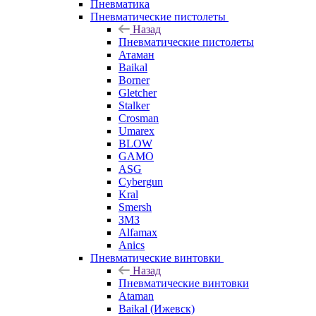
Пневматика
Пневматические пистолеты
Назад
Пневматические пистолеты
Атаман
Baikal
Borner
Gletcher
Stalker
Crosman
Umarex
BLOW
GAMO
ASG
Cybergun
Kral
Smersh
ЗМЗ
Alfamax
Anics
Пневматические винтовки
Назад
Пневматические винтовки
Ataman
Baikal (Ижевск)