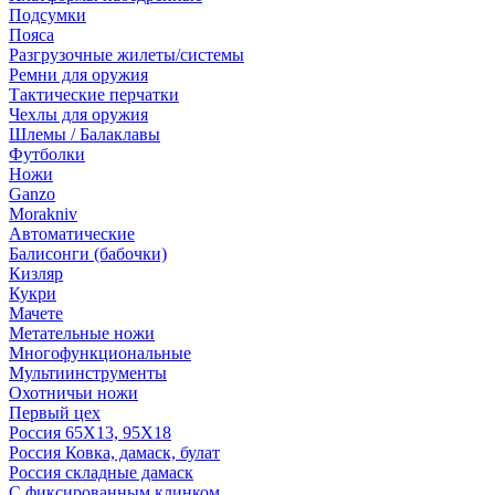
Подсумки
Пояса
Разгрузочные жилеты/системы
Ремни для оружия
Тактические перчатки
Чехлы для оружия
Шлемы / Балаклавы
Футболки
Ножи
Ganzo
Morakniv
Автоматические
Балисонги (бабочки)
Кизляр
Кукри
Мачете
Метательные ножи
Многофункциональные
Мультиинструменты
Охотничьи ножи
Первый цех
Россия 65Х13, 95Х18
Россия Ковка, дамаск, булат
Россия складные дамаск
С фиксированным клинком