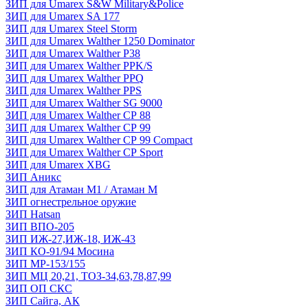
ЗИП для Umarex S&W Military&Police
ЗИП для Umarex SA 177
ЗИП для Umarex Steel Storm
ЗИП для Umarex Walther 1250 Dominator
ЗИП для Umarex Walther P38
ЗИП для Umarex Walther PPK/S
ЗИП для Umarex Walther PPQ
ЗИП для Umarex Walther PPS
ЗИП для Umarex Walther SG 9000
ЗИП для Umarex Walther СР 88
ЗИП для Umarex Walther СР 99
ЗИП для Umarex Walther СР 99 Compact
ЗИП для Umarex Walther СР Sport
ЗИП для Umarex XBG
ЗИП Аникс
ЗИП для Атаман М1 / Атаман М
ЗИП огнестрельное оружие
ЗИП Hatsan
ЗИП ВПО-205
ЗИП ИЖ-27,ИЖ-18, ИЖ-43
ЗИП КО-91/94 Мосина
ЗИП МР-153/155
ЗИП МЦ 20,21, ТОЗ-34,63,78,87,99
ЗИП ОП СКС
ЗИП Сайга, АК