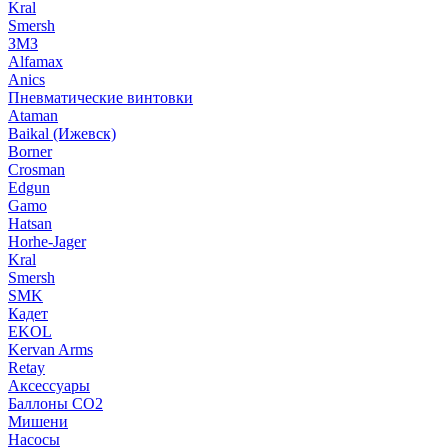
Kral
Smersh
ЗМЗ
Alfamax
Anics
Пневматические винтовки
Ataman
Baikal (Ижевск)
Borner
Crosman
Edgun
Gamo
Hatsan
Horhe-Jager
Kral
Smersh
SMK
Кадет
EKOL
Kervan Arms
Retay
Аксессуары
Баллоны СО2
Мишени
Насосы