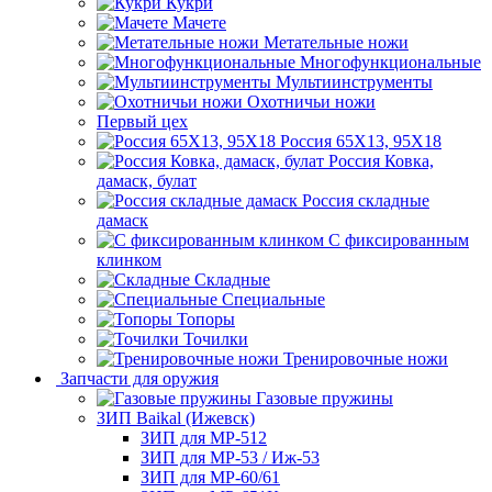
Кукри
Мачете
Метательные ножи
Многофункциональные
Мультиинструменты
Охотничьи ножи
Первый цех
Россия 65Х13, 95Х18
Россия Ковка,
дамаск, булат
Россия складные
дамаск
С фиксированным
клинком
Складные
Специальные
Топоры
Точилки
Тренировочные ножи
Запчасти для оружия
Газовые пружины
ЗИП Baikal (Ижевск)
ЗИП для МР-512
ЗИП для МР-53 / Иж-53
ЗИП для МР-60/61