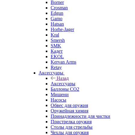
Borner
Crosman
Edgun
Gamo
Hatsan
Horhe-Jager
Kral
Smersh
SMK
Кадет
EKOL
Kervan Arms
Retay
Аксессуары
Назад
Аксессуары
Баллоны СО2
Мишени
Насосы
Обвес для оружия
Оружейная химия
Принадлежности для чистки
Пристрелка оружия
Столы для стрельбы
Чехлы для оружия