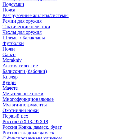
Подсумки
Пояса
Разгрузочные жилеты/системы
Ремни для оружия
Тактические перчатки
Чехлы для оружия
Шлемы / Балаклавы
Футболки
Ножи
Ganzo
Morakniv
Автоматические
Балисонги (бабочки)
Кизляр
Кукри
Мачете
Метательные ножи
Многофункциональные
Мультиинструменты
Охотничьи ножи
Первый цех
Россия 65Х13, 95Х18
Россия Ковка, дамаск, булат
Россия складные дамаск
С фиксированным клинком