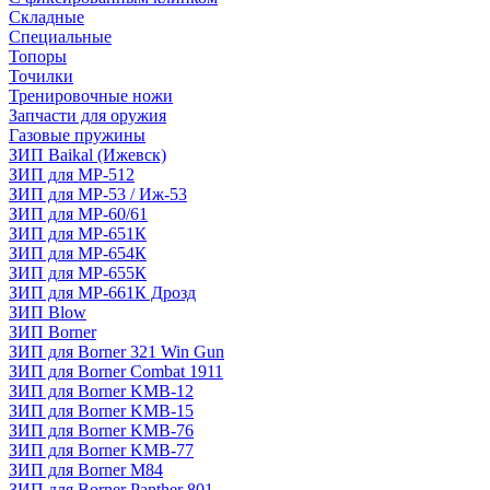
Складные
Специальные
Топоры
Точилки
Тренировочные ножи
Запчасти для оружия
Газовые пружины
ЗИП Baikal (Ижевск)
ЗИП для МР-512
ЗИП для МР-53 / Иж-53
ЗИП для МР-60/61
ЗИП для МР-651К
ЗИП для МР-654К
ЗИП для МР-655К
ЗИП для МР-661К Дрозд
ЗИП Blow
ЗИП Borner
ЗИП для Borner 321 Win Gun
ЗИП для Borner Combat 1911
ЗИП для Borner KMB-12
ЗИП для Borner KMB-15
ЗИП для Borner KMB-76
ЗИП для Borner KMB-77
ЗИП для Borner M84
ЗИП для Borner Panther 801