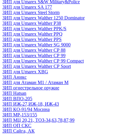
ЗИП для Umarex S&W Military&Police
ЗИП для Umarex SA 177
ЗИП для Umarex Steel Storm
ЗИП для Umarex Walther 1250 Dominator
ЗИП для Umarex Walther P38
ЗИП для Umarex Walther PPK/S
ЗИП для Umarex Walther PPQ
ЗИП для Umarex Walther PPS
ЗИП для Umarex Walther SG 9000
ЗИП для Umarex Walther СР 88
ЗИП для Umarex Walther СР 99
ЗИП для Umarex Walther СР 99 Compact
ЗИП для Umarex Walther СР Sport
ЗИП для Umarex XBG
ЗИП Аникс
ЗИП для Атаман М1 / Атаман М
ЗИП огнестрельное оружие
ЗИП Hatsan
ЗИП ВПО-205
ЗИП ИЖ-27,ИЖ-18, ИЖ-43
ЗИП КО-91/94 Мосина
ЗИП МР-153/155
ЗИП МЦ 20,21, ТОЗ-34,63,78,87,99
ЗИП ОП СКС
ЗИП Сайга, АК