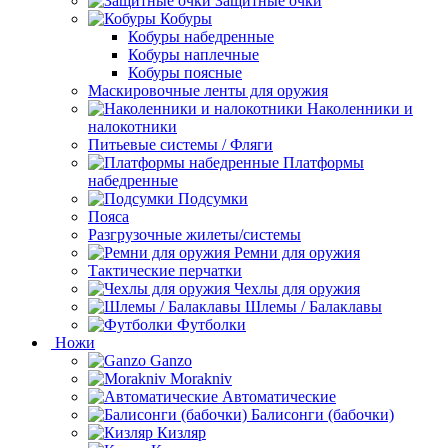
Защитные очки
Кобуры
Кобуры набедренные
Кобуры наплечные
Кобуры поясные
Маскировочные ленты для оружия
Наколенники и
налокотники
Питьевые системы / Фляги
Платформы
набедренные
Подсумки
Пояса
Разгрузочные жилеты/системы
Ремни для оружия
Тактические перчатки
Чехлы для оружия
Шлемы / Балаклавы
Футболки
Ножи
Ganzo
Morakniv
Автоматические
Балисонги (бабочки)
Кизляр