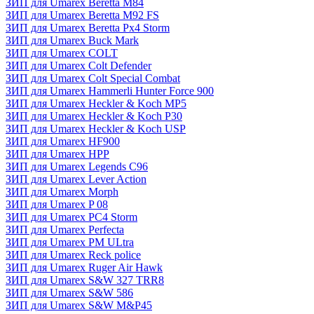
ЗИП для Umarex Beretta M84
ЗИП для Umarex Beretta M92 FS
ЗИП для Umarex Beretta Px4 Storm
ЗИП для Umarex Buck Mark
ЗИП для Umarex COLT
ЗИП для Umarex Colt Defender
ЗИП для Umarex Colt Special Combat
ЗИП для Umarex Hammerli Hunter Force 900
ЗИП для Umarex Heckler & Koch MP5
ЗИП для Umarex Heckler & Koch P30
ЗИП для Umarex Heckler & Koch USP
ЗИП для Umarex HF900
ЗИП для Umarex HPP
ЗИП для Umarex Legends C96
ЗИП для Umarex Lever Action
ЗИП для Umarex Morph
ЗИП для Umarex P 08
ЗИП для Umarex PC4 Storm
ЗИП для Umarex Perfecta
ЗИП для Umarex PM ULtra
ЗИП для Umarex Reck police
ЗИП для Umarex Ruger Air Hawk
ЗИП для Umarex S&W 327 TRR8
ЗИП для Umarex S&W 586
ЗИП для Umarex S&W M&P45