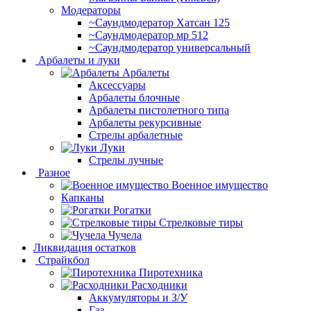
Модераторы
~Cаундмодератор Хатсан 125
~Саундмодератор мр 512
~Саундмодератор универсальный
Арбалеты и луки
Арбалеты
Аксессуары
Арбалеты блочные
Арбалеты пистолетного типа
Арбалеты рекурсивные
Стрелы арбалетные
Луки
Стрелы лучные
Разное
Военное имущество
Капканы
Рогатки
Стрелковые тиры
Чучела
Ликвидация остатков
Страйкбол
Пиротехника
Расходники
Аккумуляторы и З/У
Газ