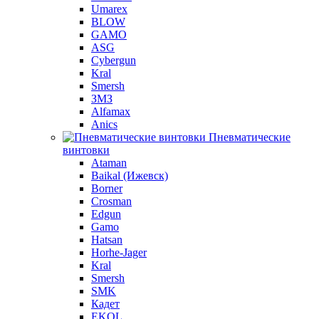
Umarex
BLOW
GAMO
ASG
Cybergun
Kral
Smersh
ЗМЗ
Alfamax
Anics
Пневматические
винтовки
Ataman
Baikal (Ижевск)
Borner
Crosman
Edgun
Gamo
Hatsan
Horhe-Jager
Kral
Smersh
SMK
Кадет
EKOL