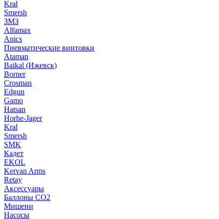
Kral
Smersh
ЗМЗ
Alfamax
Anics
Пневматические винтовки
Ataman
Baikal (Ижевск)
Borner
Crosman
Edgun
Gamo
Hatsan
Horhe-Jager
Kral
Smersh
SMK
Кадет
EKOL
Kervan Arms
Retay
Аксессуары
Баллоны СО2
Мишени
Насосы