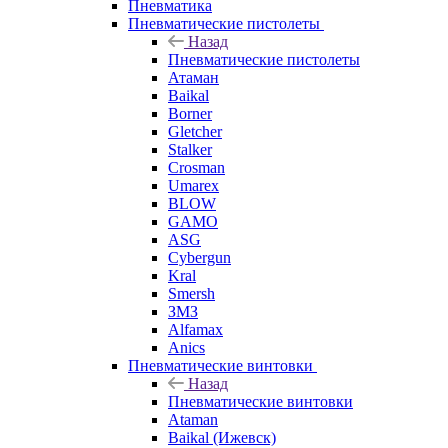
Пневматика
Пневматические пистолеты
Назад
Пневматические пистолеты
Атаман
Baikal
Borner
Gletcher
Stalker
Crosman
Umarex
BLOW
GAMO
ASG
Cybergun
Kral
Smersh
ЗМЗ
Alfamax
Anics
Пневматические винтовки
Назад
Пневматические винтовки
Ataman
Baikal (Ижевск)