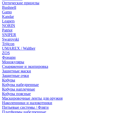
Оптические прицелы
Bushnell
Gamo
Kandar
Leapers
NORIN
Patriot
SNIPER
Swarovski
Trijicon
UMAREX / Walther
ZOS
Фонари
Монокуляры
Снаряжение и экипировка
Защитные маски
Защитные очки
Кобуры
Кобуры набедренные
Кобуры наплечные
Кобуры поясные
Маскировочные ленты для оружия
Наколенники и налокотники
Питьевые системы / Фляги
Платформы набедренные