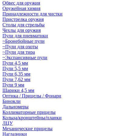
Обвес для оружия
Оружейная химия
Принадлежности для чистки
Пристрелка оружия
Столы для стрельбы
Чехлы для оружия
Пули для пневматики
~Бронебойные пули
~Пули для охоты
~Пули для тира
~Экспансивные пули
Пули 4,5 мм
Пули 5,5 мм
Пули 6,35 мм
Пули 7,62 мм
Пули 9 мм
Шарики 4,5 мм
Оптика / Прицелы / Фонари
Бинокли
Дальномеры
Коллиматорные прицелы
Кольца/кронштейны/планки
ЛЦУ
Механические прицелы
Наглазники