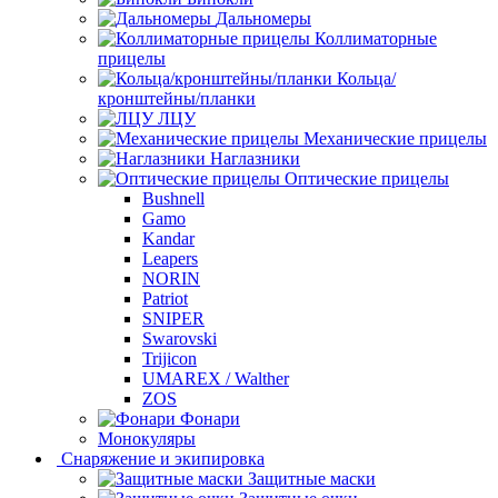
Дальномеры
Коллиматорные
прицелы
Кольца/
кронштейны/планки
ЛЦУ
Механические прицелы
Наглазники
Оптические прицелы
Bushnell
Gamo
Kandar
Leapers
NORIN
Patriot
SNIPER
Swarovski
Trijicon
UMAREX / Walther
ZOS
Фонари
Монокуляры
Снаряжение и экипировка
Защитные маски