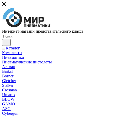
Интернет-магазин представительского класса
Каталог
Комплекты
Пневматика
Пневматические пистолеты
Атаман
Baikal
Borner
Gletcher
Stalker
Crosman
Umarex
BLOW
GAMO
ASG
Cybergun