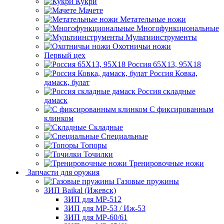
Кукри
Мачете
Метательные ножи
Многофункциональные
Мультиинструменты
Охотничьи ножи
Первый цех
Россия 65Х13, 95Х18
Россия Ковка,
дамаск, булат
Россия складные
дамаск
С фиксированным
клинком
Складные
Специальные
Топоры
Точилки
Тренировочные ножи
Запчасти для оружия
Газовые пружины
ЗИП Baikal (Ижевск)
ЗИП для МР-512
ЗИП для МР-53 / Иж-53
ЗИП для МР-60/61