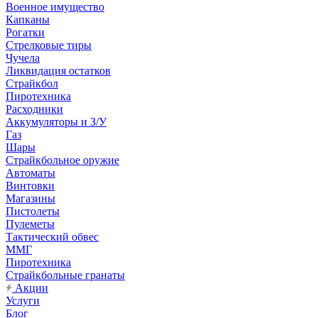
Военное имущество
Капканы
Рогатки
Стрелковые тиры
Чучела
Ликвидация остатков
Страйкбол
Пиротехника
Расходники
Аккумуляторы и З/У
Газ
Шары
Страйкбольное оружие
Автоматы
Винтовки
Магазины
Пистолеты
Пулеметы
Тактический обвес
ММГ
Пиротехника
Страйкбольные гранаты
Акции
Услуги
Блог