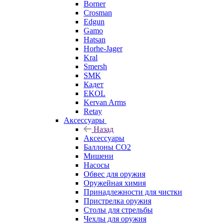
Borner
Crosman
Edgun
Gamo
Hatsan
Horhe-Jager
Kral
Smersh
SMK
Кадет
EKOL
Kervan Arms
Retay
Аксессуары
Назад
Аксессуары
Баллоны СО2
Мишени
Насосы
Обвес для оружия
Оружейная химия
Принадлежности для чистки
Пристрелка оружия
Столы для стрельбы
Чехлы для оружия