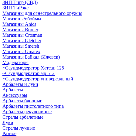
ЗИП Тигр (СВД)
ЗИП ТиРэкс
Магазины для огнестрельного оружия
Магазины/обоймы
Магазины Anics
Магазины Borner
Магазины Crosman
Магазины Gletcher
Магазины Smersh
Магазины Umarex
Магазины Байкал (Ижевск)
Модераторы
~Cаундмодератор Хатсан 125
~Саундмодератор мр 512
~Саундмодератор универсальный
Арбалеты и луки
Арбалеты
Аксессуары
Арбалеты блочные
Арбалеты пистолетного типа
Арбалеты рекурсивные
Стрелы арбалетные
Луки
Стрелы лучные
Разное