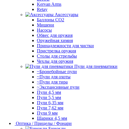
Kervan Arms
Retay
Аксессуары
Баллоны СО2
Мишени
Насосы
Обвес для оружия
Оружейная химия
Принадлежности для чистки
Пристрелка оружия
Столы для стрельбы
Чехлы для оружия
Пули для пневматики
~Бронебойные пули
~Пули для охоты
~Пули для тира
~Экспансивные пули
Пули 4,5 мм
Пули 5,5 мм
Пули 6,35 мм
Пули 7,62 мм
Пули 9 мм
Шарики 4,5 мм
Оптика / Прицелы / Фонари
Бинокли