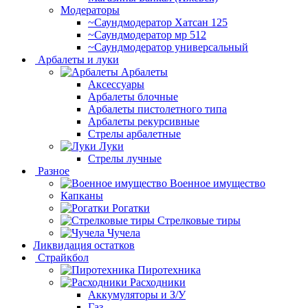
Модераторы
~Cаундмодератор Хатсан 125
~Саундмодератор мр 512
~Саундмодератор универсальный
Арбалеты и луки
Арбалеты
Аксессуары
Арбалеты блочные
Арбалеты пистолетного типа
Арбалеты рекурсивные
Стрелы арбалетные
Луки
Стрелы лучные
Разное
Военное имущество
Капканы
Рогатки
Стрелковые тиры
Чучела
Ликвидация остатков
Страйкбол
Пиротехника
Расходники
Аккумуляторы и З/У
Газ