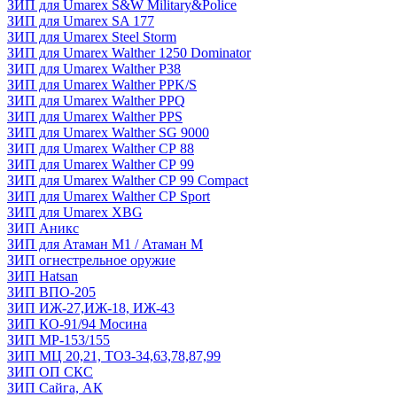
ЗИП для Umarex S&W Military&Police
ЗИП для Umarex SA 177
ЗИП для Umarex Steel Storm
ЗИП для Umarex Walther 1250 Dominator
ЗИП для Umarex Walther P38
ЗИП для Umarex Walther PPK/S
ЗИП для Umarex Walther PPQ
ЗИП для Umarex Walther PPS
ЗИП для Umarex Walther SG 9000
ЗИП для Umarex Walther СР 88
ЗИП для Umarex Walther СР 99
ЗИП для Umarex Walther СР 99 Compact
ЗИП для Umarex Walther СР Sport
ЗИП для Umarex XBG
ЗИП Аникс
ЗИП для Атаман М1 / Атаман М
ЗИП огнестрельное оружие
ЗИП Hatsan
ЗИП ВПО-205
ЗИП ИЖ-27,ИЖ-18, ИЖ-43
ЗИП КО-91/94 Мосина
ЗИП МР-153/155
ЗИП МЦ 20,21, ТОЗ-34,63,78,87,99
ЗИП ОП СКС
ЗИП Сайга, АК