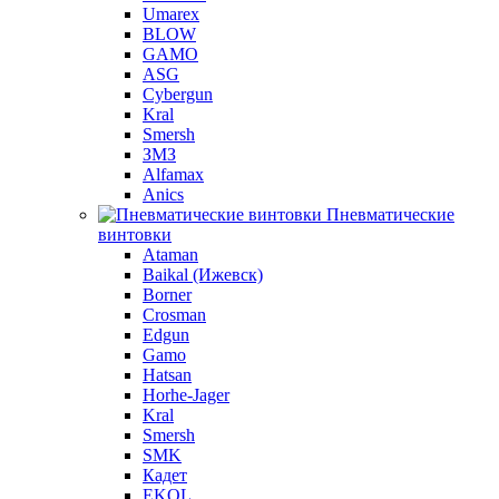
Umarex
BLOW
GAMO
ASG
Cybergun
Kral
Smersh
ЗМЗ
Alfamax
Anics
Пневматические
винтовки
Ataman
Baikal (Ижевск)
Borner
Crosman
Edgun
Gamo
Hatsan
Horhe-Jager
Kral
Smersh
SMK
Кадет
EKOL