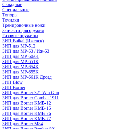
Складные
Специальные
Топоры
Точилки
Тренировочные ножи
Запчасти для оружия
Газовые пружины
ЗИП Baikal (Ижевск)
ЗИП для МР-512
ЗИП для МР-53 / Иж-53
ЗИП для МР-60/61
ЗИП для МР-651К
ЗИП для МР-654К
ЗИП для МР-655К
ЗИП для МР-661К Дрозд
ЗИП Blow
ЗИП Borner
ЗИП для Borner 321 Win Gun
ЗИП для Borner Combat 1911
ЗИП для Borner KMB-12
ЗИП для Borner KMB-15
ЗИП для Borner KMB-76
ЗИП для Borner KMB-77
ЗИП для Borner M84
ЗИП для Borner Panther 801