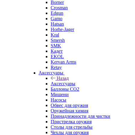
Borner
Crosman
Edgun
Gamo
Hatsan
Horhe-Jager
Kral
Smersh
SMK
Кадет
EKOL
Kervan Arms
Retay
Аксессуары
Назад
Аксессуары
Баллоны СО2
Мишени
Насосы
Обвес для оружия
Оружейная химия
Принадлежности для чистки
Пристрелка оружия
Столы для стрельбы
Чехлы для оружия