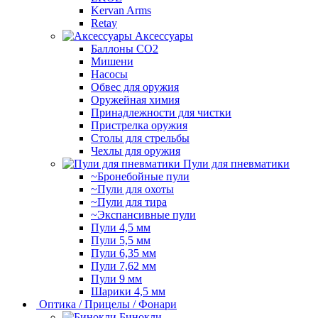
Kervan Arms
Retay
Аксессуары
Баллоны СО2
Мишени
Насосы
Обвес для оружия
Оружейная химия
Принадлежности для чистки
Пристрелка оружия
Столы для стрельбы
Чехлы для оружия
Пули для пневматики
~Бронебойные пули
~Пули для охоты
~Пули для тира
~Экспансивные пули
Пули 4,5 мм
Пули 5,5 мм
Пули 6,35 мм
Пули 7,62 мм
Пули 9 мм
Шарики 4,5 мм
Оптика / Прицелы / Фонари
Бинокли