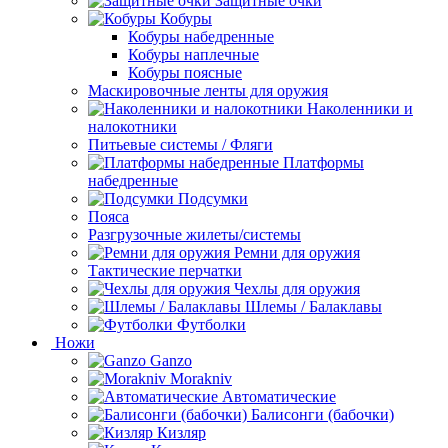
Защитные очки
Кобуры
Кобуры набедренные
Кобуры наплечные
Кобуры поясные
Маскировочные ленты для оружия
Наколенники и
налокотники
Питьевые системы / Фляги
Платформы
набедренные
Подсумки
Пояса
Разгрузочные жилеты/системы
Ремни для оружия
Тактические перчатки
Чехлы для оружия
Шлемы / Балаклавы
Футболки
Ножи
Ganzo
Morakniv
Автоматические
Балисонги (бабочки)
Кизляр