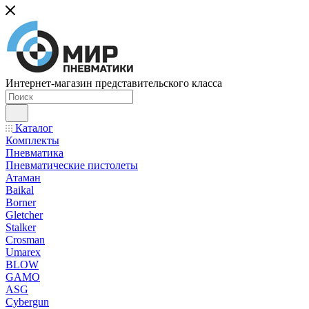
Интернет-магазин представительского класса
Каталог
Комплекты
Пневматика
Пневматические пистолеты
Атаман
Baikal
Borner
Gletcher
Stalker
Crosman
Umarex
BLOW
GAMO
ASG
Cybergun