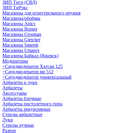
ЗИП Тигр (СВД)
ЗИП ТиРэкс
Магазины для огнестрельного оружия
Магазины/обоймы
Магазины Anics
Магазины Borner
Магазины Crosman
Магазины Gletcher
Магазины Smersh
Магазины Umarex
Магазины Байкал (Ижевск)
Модераторы
~Cаундмодератор Хатсан 125
~Саундмодератор мр 512
~Саундмодератор универсальный
Арбалеты и луки
Арбалеты
Аксессуары
Арбалеты блочные
Арбалеты пистолетного типа
Арбалеты рекурсивные
Стрелы арбалетные
Луки
Стрелы лучные
Разное