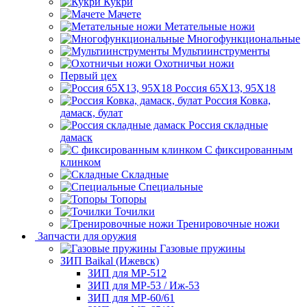
Кукри
Мачете
Метательные ножи
Многофункциональные
Мультиинструменты
Охотничьи ножи
Первый цех
Россия 65Х13, 95Х18
Россия Ковка,
дамаск, булат
Россия складные
дамаск
С фиксированным
клинком
Складные
Специальные
Топоры
Точилки
Тренировочные ножи
Запчасти для оружия
Газовые пружины
ЗИП Baikal (Ижевск)
ЗИП для МР-512
ЗИП для МР-53 / Иж-53
ЗИП для МР-60/61