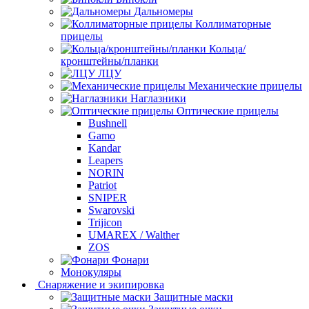
Дальномеры
Коллиматорные
прицелы
Кольца/
кронштейны/планки
ЛЦУ
Механические прицелы
Наглазники
Оптические прицелы
Bushnell
Gamo
Kandar
Leapers
NORIN
Patriot
SNIPER
Swarovski
Trijicon
UMAREX / Walther
ZOS
Фонари
Монокуляры
Снаряжение и экипировка
Защитные маски