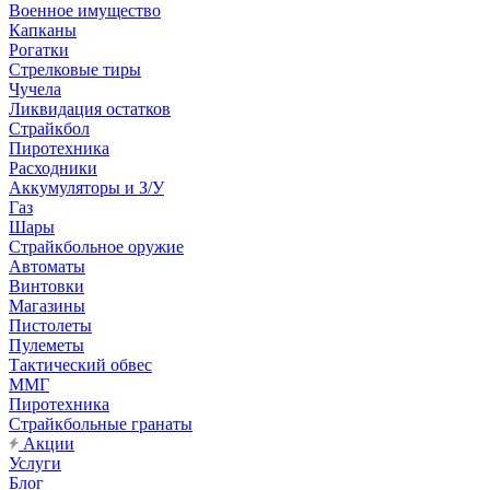
Военное имущество
Капканы
Рогатки
Стрелковые тиры
Чучела
Ликвидация остатков
Страйкбол
Пиротехника
Расходники
Аккумуляторы и З/У
Газ
Шары
Страйкбольное оружие
Автоматы
Винтовки
Магазины
Пистолеты
Пулеметы
Тактический обвес
ММГ
Пиротехника
Страйкбольные гранаты
Акции
Услуги
Блог