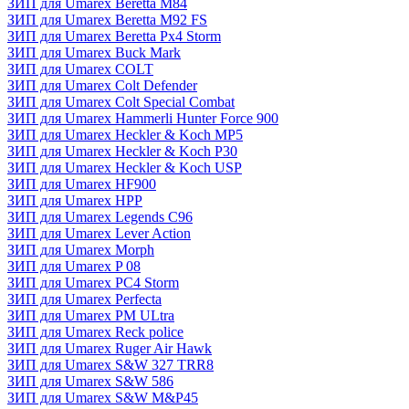
ЗИП для Umarex Beretta M84
ЗИП для Umarex Beretta M92 FS
ЗИП для Umarex Beretta Px4 Storm
ЗИП для Umarex Buck Mark
ЗИП для Umarex COLT
ЗИП для Umarex Colt Defender
ЗИП для Umarex Colt Special Combat
ЗИП для Umarex Hammerli Hunter Force 900
ЗИП для Umarex Heckler & Koch MP5
ЗИП для Umarex Heckler & Koch P30
ЗИП для Umarex Heckler & Koch USP
ЗИП для Umarex HF900
ЗИП для Umarex HPP
ЗИП для Umarex Legends C96
ЗИП для Umarex Lever Action
ЗИП для Umarex Morph
ЗИП для Umarex P 08
ЗИП для Umarex PC4 Storm
ЗИП для Umarex Perfecta
ЗИП для Umarex PM ULtra
ЗИП для Umarex Reck police
ЗИП для Umarex Ruger Air Hawk
ЗИП для Umarex S&W 327 TRR8
ЗИП для Umarex S&W 586
ЗИП для Umarex S&W M&P45