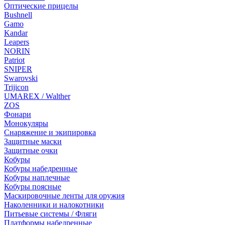
Оптические прицелы
Bushnell
Gamo
Kandar
Leapers
NORIN
Patriot
SNIPER
Swarovski
Trijicon
UMAREX / Walther
ZOS
Фонари
Монокуляры
Снаряжение и экипировка
Защитные маски
Защитные очки
Кобуры
Кобуры набедренные
Кобуры наплечные
Кобуры поясные
Маскировочные ленты для оружия
Наколенники и налокотники
Питьевые системы / Фляги
Платформы набедренные