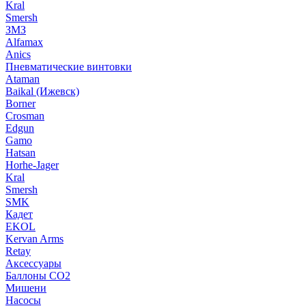
Kral
Smersh
ЗМЗ
Alfamax
Anics
Пневматические винтовки
Ataman
Baikal (Ижевск)
Borner
Crosman
Edgun
Gamo
Hatsan
Horhe-Jager
Kral
Smersh
SMK
Кадет
EKOL
Kervan Arms
Retay
Аксессуары
Баллоны СО2
Мишени
Насосы