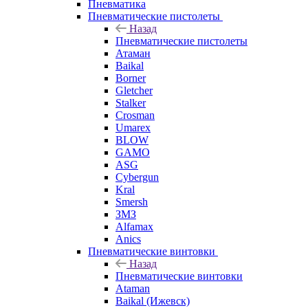
Пневматика
Пневматические пистолеты
Назад
Пневматические пистолеты
Атаман
Baikal
Borner
Gletcher
Stalker
Crosman
Umarex
BLOW
GAMO
ASG
Cybergun
Kral
Smersh
ЗМЗ
Alfamax
Anics
Пневматические винтовки
Назад
Пневматические винтовки
Ataman
Baikal (Ижевск)