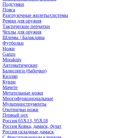
Подсумки
Пояса
Разгрузочные жилеты/системы
Ремни для оружия
Тактические перчатки
Чехлы для оружия
Шлемы / Балаклавы
Футболки
Ножи
Ganzo
Morakniv
Автоматические
Балисонги (бабочки)
Кизляр
Кукри
Мачете
Метательные ножи
Многофункциональные
Мультиинструменты
Охотничьи ножи
Первый цех
Россия 65Х13, 95Х18
Россия Ковка, дамаск, булат
Россия складные дамаск
С фиксированным клинком