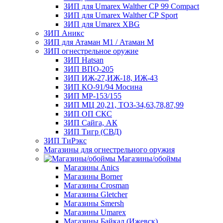
ЗИП для Umarex Walther СР 99 Compact
ЗИП для Umarex Walther СР Sport
ЗИП для Umarex XBG
ЗИП Аникс
ЗИП для Атаман М1 / Атаман М
ЗИП огнестрельное оружие
ЗИП Hatsan
ЗИП ВПО-205
ЗИП ИЖ-27,ИЖ-18, ИЖ-43
ЗИП КО-91/94 Мосина
ЗИП МР-153/155
ЗИП МЦ 20,21, ТОЗ-34,63,78,87,99
ЗИП ОП СКС
ЗИП Сайга, АК
ЗИП Тигр (СВД)
ЗИП ТиРэкс
Магазины для огнестрельного оружия
Магазины/обоймы
Магазины Anics
Магазины Borner
Магазины Crosman
Магазины Gletcher
Магазины Smersh
Магазины Umarex
Магазины Байкал (Ижевск)