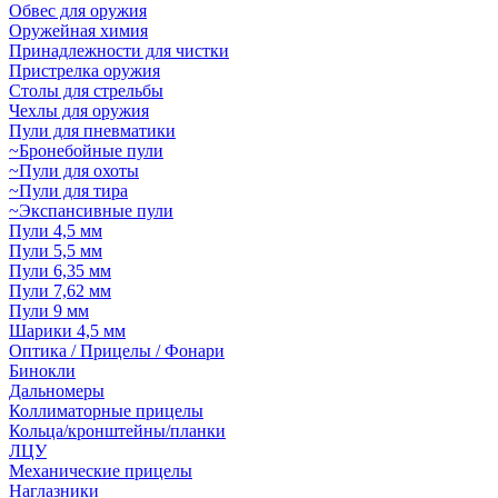
Обвес для оружия
Оружейная химия
Принадлежности для чистки
Пристрелка оружия
Столы для стрельбы
Чехлы для оружия
Пули для пневматики
~Бронебойные пули
~Пули для охоты
~Пули для тира
~Экспансивные пули
Пули 4,5 мм
Пули 5,5 мм
Пули 6,35 мм
Пули 7,62 мм
Пули 9 мм
Шарики 4,5 мм
Оптика / Прицелы / Фонари
Бинокли
Дальномеры
Коллиматорные прицелы
Кольца/кронштейны/планки
ЛЦУ
Механические прицелы
Наглазники