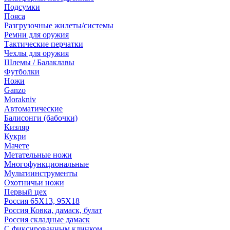
Подсумки
Пояса
Разгрузочные жилеты/системы
Ремни для оружия
Тактические перчатки
Чехлы для оружия
Шлемы / Балаклавы
Футболки
Ножи
Ganzo
Morakniv
Автоматические
Балисонги (бабочки)
Кизляр
Кукри
Мачете
Метательные ножи
Многофункциональные
Мультиинструменты
Охотничьи ножи
Первый цех
Россия 65Х13, 95Х18
Россия Ковка, дамаск, булат
Россия складные дамаск
С фиксированным клинком