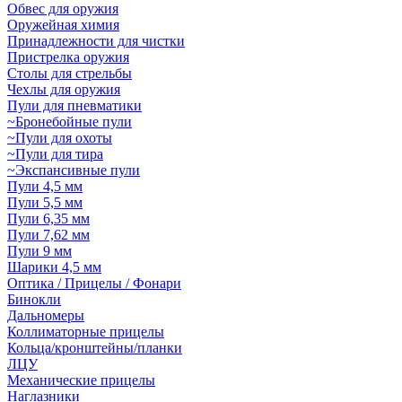
Обвес для оружия
Оружейная химия
Принадлежности для чистки
Пристрелка оружия
Столы для стрельбы
Чехлы для оружия
Пули для пневматики
~Бронебойные пули
~Пули для охоты
~Пули для тира
~Экспансивные пули
Пули 4,5 мм
Пули 5,5 мм
Пули 6,35 мм
Пули 7,62 мм
Пули 9 мм
Шарики 4,5 мм
Оптика / Прицелы / Фонари
Бинокли
Дальномеры
Коллиматорные прицелы
Кольца/кронштейны/планки
ЛЦУ
Механические прицелы
Наглазники