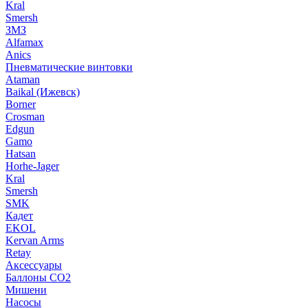
Kral
Smersh
ЗМЗ
Alfamax
Anics
Пневматические винтовки
Ataman
Baikal (Ижевск)
Borner
Crosman
Edgun
Gamo
Hatsan
Horhe-Jager
Kral
Smersh
SMK
Кадет
EKOL
Kervan Arms
Retay
Аксессуары
Баллоны СО2
Мишени
Насосы