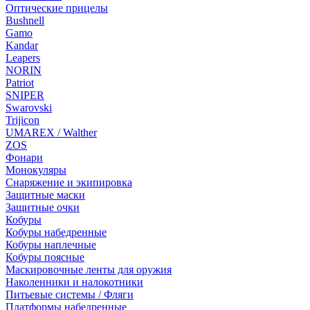
Оптические прицелы
Bushnell
Gamo
Kandar
Leapers
NORIN
Patriot
SNIPER
Swarovski
Trijicon
UMAREX / Walther
ZOS
Фонари
Монокуляры
Снаряжение и экипировка
Защитные маски
Защитные очки
Кобуры
Кобуры набедренные
Кобуры наплечные
Кобуры поясные
Маскировочные ленты для оружия
Наколенники и налокотники
Питьевые системы / Фляги
Платформы набедренные