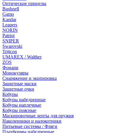
Оптические прицелы
Bushnell
Gamo
Kandar
Leapers
NORIN
Patriot
SNIPER
Swarovski
Trijicon
UMAREX / Walther
ZOS
Фонари
Монокуляры
Снаряжение и экипировка
Защитные маски
Защитные очки
Кобуры
Кобуры набедренные
Кобуры наплечные
Кобуры поясные
Маскировочные ленты для оружия
Наколенники и налокотники
Питьевые системы / Фляги
Платформы набедренные