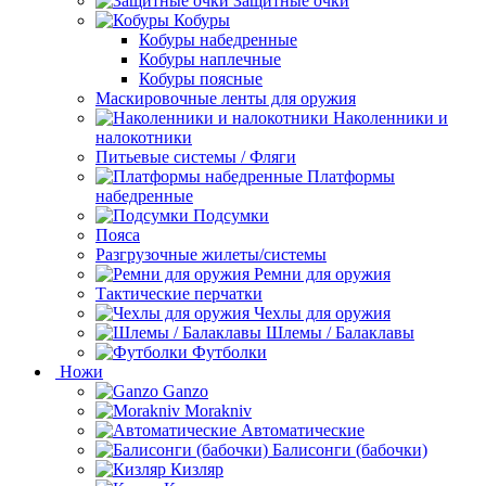
Защитные очки
Кобуры
Кобуры набедренные
Кобуры наплечные
Кобуры поясные
Маскировочные ленты для оружия
Наколенники и
налокотники
Питьевые системы / Фляги
Платформы
набедренные
Подсумки
Пояса
Разгрузочные жилеты/системы
Ремни для оружия
Тактические перчатки
Чехлы для оружия
Шлемы / Балаклавы
Футболки
Ножи
Ganzo
Morakniv
Автоматические
Балисонги (бабочки)
Кизляр