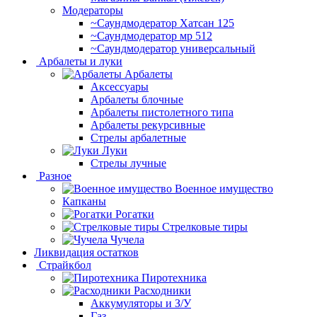
Модераторы
~Cаундмодератор Хатсан 125
~Саундмодератор мр 512
~Саундмодератор универсальный
Арбалеты и луки
Арбалеты
Аксессуары
Арбалеты блочные
Арбалеты пистолетного типа
Арбалеты рекурсивные
Стрелы арбалетные
Луки
Стрелы лучные
Разное
Военное имущество
Капканы
Рогатки
Стрелковые тиры
Чучела
Ликвидация остатков
Страйкбол
Пиротехника
Расходники
Аккумуляторы и З/У
Газ