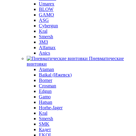
Umarex
BLOW
GAMO
ASG
Cybergun
Kral
Smersh
ЗМЗ
Alfamax
Anics
Пневматические
винтовки
Ataman
Baikal (Ижевск)
Borner
Crosman
Edgun
Gamo
Hatsan
Horhe-Jager
Kral
Smersh
SMK
Кадет
EKOL