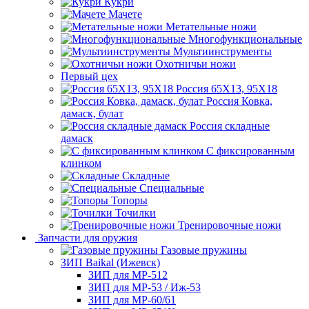
Кукри
Мачете
Метательные ножи
Многофункциональные
Мультиинструменты
Охотничьи ножи
Первый цех
Россия 65Х13, 95Х18
Россия Ковка,
дамаск, булат
Россия складные
дамаск
С фиксированным
клинком
Складные
Специальные
Топоры
Точилки
Тренировочные ножи
Запчасти для оружия
Газовые пружины
ЗИП Baikal (Ижевск)
ЗИП для МР-512
ЗИП для МР-53 / Иж-53
ЗИП для МР-60/61