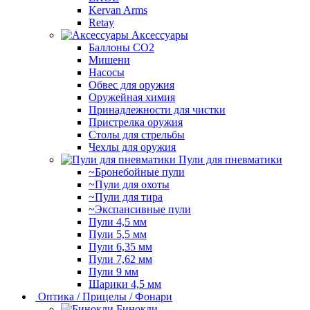
Kervan Arms
Retay
Аксессуары
Баллоны СО2
Мишени
Насосы
Обвес для оружия
Оружейная химия
Принадлежности для чистки
Пристрелка оружия
Столы для стрельбы
Чехлы для оружия
Пули для пневматики
~Бронебойные пули
~Пули для охоты
~Пули для тира
~Экспансивные пули
Пули 4,5 мм
Пули 5,5 мм
Пули 6,35 мм
Пули 7,62 мм
Пули 9 мм
Шарики 4,5 мм
Оптика / Прицелы / Фонари
Бинокли