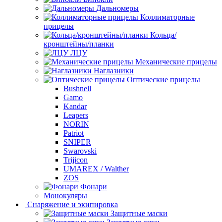
Дальномеры
Коллиматорные
прицелы
Кольца/
кронштейны/планки
ЛЦУ
Механические прицелы
Наглазники
Оптические прицелы
Bushnell
Gamo
Kandar
Leapers
NORIN
Patriot
SNIPER
Swarovski
Trijicon
UMAREX / Walther
ZOS
Фонари
Монокуляры
Снаряжение и экипировка
Защитные маски