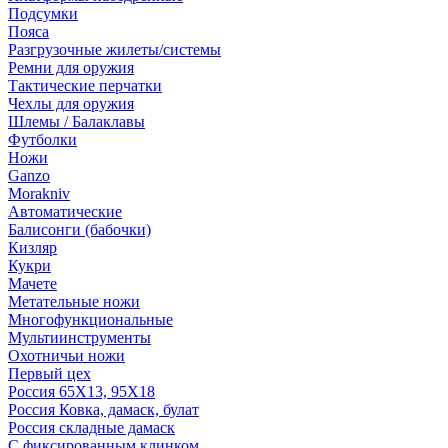
Подсумки
Пояса
Разгрузочные жилеты/системы
Ремни для оружия
Тактические перчатки
Чехлы для оружия
Шлемы / Балаклавы
Футболки
Ножи
Ganzo
Morakniv
Автоматические
Балисонги (бабочки)
Кизляр
Кукри
Мачете
Метательные ножи
Многофункциональные
Мультиинструменты
Охотничьи ножи
Первый цех
Россия 65Х13, 95Х18
Россия Ковка, дамаск, булат
Россия складные дамаск
С фиксированным клинком