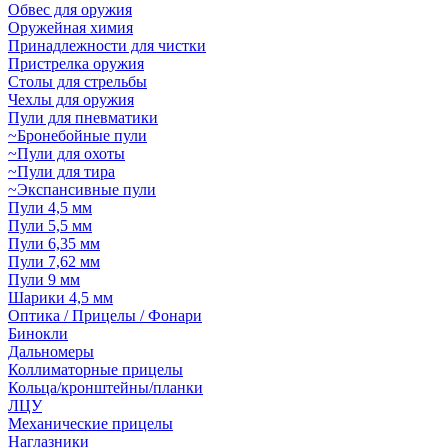
Обвес для оружия
Оружейная химия
Принадлежности для чистки
Пристрелка оружия
Столы для стрельбы
Чехлы для оружия
Пули для пневматики
~Бронебойные пули
~Пули для охоты
~Пули для тира
~Экспансивные пули
Пули 4,5 мм
Пули 5,5 мм
Пули 6,35 мм
Пули 7,62 мм
Пули 9 мм
Шарики 4,5 мм
Оптика / Прицелы / Фонари
Бинокли
Дальномеры
Коллиматорные прицелы
Кольца/кронштейны/планки
ЛЦУ
Механические прицелы
Наглазники