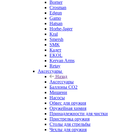
Borner
Crosman
Edgun
Gamo
Hatsan
Horhe-Jager
Kral
Smersh
SMK
Кадет
EKOL
Kervan Arms
Retay
Аксессуары
Назад
Аксессуары
Баллоны СО2
Мишени
Насосы
Обвес для оружия
Оружейная химия
Принадлежности для чистки
Пристрелка оружия
Столы для стрельбы
Чехлы для оружия