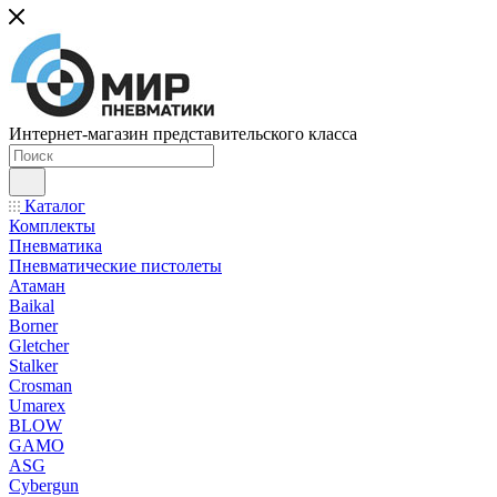
Интернет-магазин представительского класса
Каталог
Комплекты
Пневматика
Пневматические пистолеты
Атаман
Baikal
Borner
Gletcher
Stalker
Crosman
Umarex
BLOW
GAMO
ASG
Cybergun