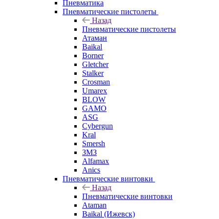
Пневматика
Пневматические пистолеты
Назад
Пневматические пистолеты
Атаман
Baikal
Borner
Gletcher
Stalker
Crosman
Umarex
BLOW
GAMO
ASG
Cybergun
Kral
Smersh
ЗМЗ
Alfamax
Anics
Пневматические винтовки
Назад
Пневматические винтовки
Ataman
Baikal (Ижевск)