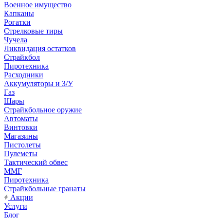
Военное имущество
Капканы
Рогатки
Стрелковые тиры
Чучела
Ликвидация остатков
Страйкбол
Пиротехника
Расходники
Аккумуляторы и З/У
Газ
Шары
Страйкбольное оружие
Автоматы
Винтовки
Магазины
Пистолеты
Пулеметы
Тактический обвес
ММГ
Пиротехника
Страйкбольные гранаты
Акции
Услуги
Блог