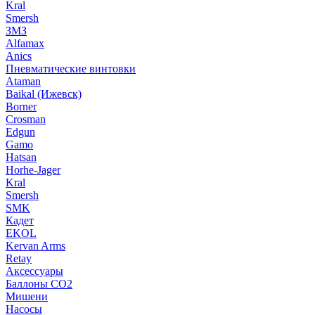
Kral
Smersh
ЗМЗ
Alfamax
Anics
Пневматические винтовки
Ataman
Baikal (Ижевск)
Borner
Crosman
Edgun
Gamo
Hatsan
Horhe-Jager
Kral
Smersh
SMK
Кадет
EKOL
Kervan Arms
Retay
Аксессуары
Баллоны СО2
Мишени
Насосы