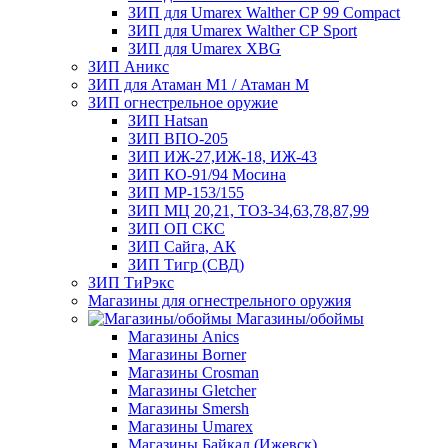
ЗИП для Umarex Walther СР 99 Compact
ЗИП для Umarex Walther СР Sport
ЗИП для Umarex XBG
ЗИП Аникс
ЗИП для Атаман М1 / Атаман М
ЗИП огнестрельное оружие
ЗИП Hatsan
ЗИП ВПО-205
ЗИП ИЖ-27,ИЖ-18, ИЖ-43
ЗИП КО-91/94 Мосина
ЗИП МР-153/155
ЗИП МЦ 20,21, ТОЗ-34,63,78,87,99
ЗИП ОП СКС
ЗИП Сайга, АК
ЗИП Тигр (СВД)
ЗИП ТиРэкс
Магазины для огнестрельного оружия
Магазины/обоймы
Магазины Anics
Магазины Borner
Магазины Crosman
Магазины Gletcher
Магазины Smersh
Магазины Umarex
Магазины Байкал (Ижевск)