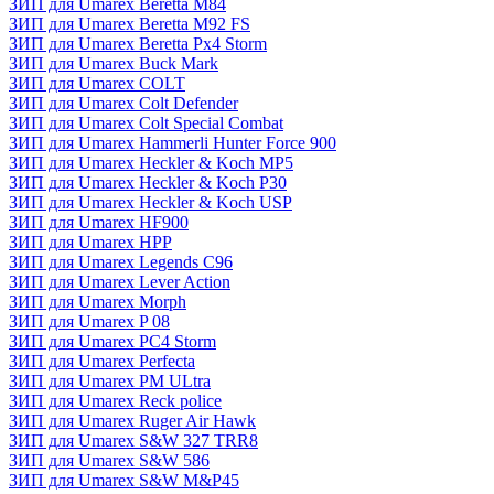
ЗИП для Umarex Beretta M84
ЗИП для Umarex Beretta M92 FS
ЗИП для Umarex Beretta Px4 Storm
ЗИП для Umarex Buck Mark
ЗИП для Umarex COLT
ЗИП для Umarex Colt Defender
ЗИП для Umarex Colt Special Combat
ЗИП для Umarex Hammerli Hunter Force 900
ЗИП для Umarex Heckler & Koch MP5
ЗИП для Umarex Heckler & Koch P30
ЗИП для Umarex Heckler & Koch USP
ЗИП для Umarex HF900
ЗИП для Umarex HPP
ЗИП для Umarex Legends C96
ЗИП для Umarex Lever Action
ЗИП для Umarex Morph
ЗИП для Umarex P 08
ЗИП для Umarex PC4 Storm
ЗИП для Umarex Perfecta
ЗИП для Umarex PM ULtra
ЗИП для Umarex Reck police
ЗИП для Umarex Ruger Air Hawk
ЗИП для Umarex S&W 327 TRR8
ЗИП для Umarex S&W 586
ЗИП для Umarex S&W M&P45