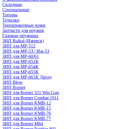
Складные
Специальные
Топоры
Точилки
Тренировочные ножи
Запчасти для оружия
Газовые пружины
ЗИП Baikal (Ижевск)
ЗИП для МР-512
ЗИП для МР-53 / Иж-53
ЗИП для МР-60/61
ЗИП для МР-651К
ЗИП для МР-654К
ЗИП для МР-655К
ЗИП для МР-661К Дрозд
ЗИП Blow
ЗИП Borner
ЗИП для Borner 321 Win Gun
ЗИП для Borner Combat 1911
ЗИП для Borner KMB-12
ЗИП для Borner KMB-15
ЗИП для Borner KMB-76
ЗИП для Borner KMB-77
ЗИП для Borner M84
ЗИП для Borner Panther 801