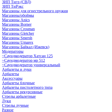
ЗИП Тигр (СВД)
ЗИП ТиРэкс
Магазины для огнестрельного оружия
Магазины/обоймы
Магазины Anics
Магазины Borner
Магазины Crosman
Магазины Gletcher
Магазины Smersh
Магазины Umarex
Магазины Байкал (Ижевск)
Модераторы
~Cаундмодератор Хатсан 125
~Саундмодератор мр 512
~Саундмодератор универсальный
Арбалеты и луки
Арбалеты
Аксессуары
Арбалеты блочные
Арбалеты пистолетного типа
Арбалеты рекурсивные
Стрелы арбалетные
Луки
Стрелы лучные
Разное