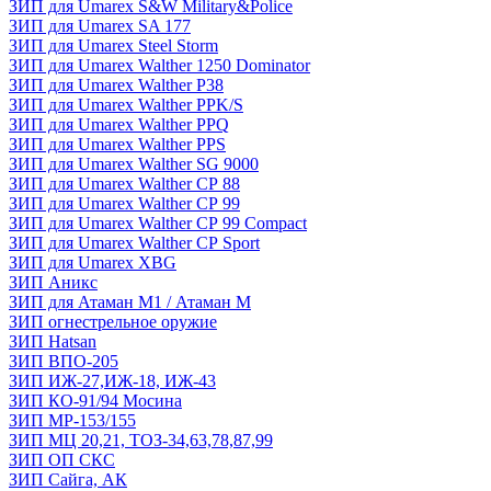
ЗИП для Umarex S&W Military&Police
ЗИП для Umarex SA 177
ЗИП для Umarex Steel Storm
ЗИП для Umarex Walther 1250 Dominator
ЗИП для Umarex Walther P38
ЗИП для Umarex Walther PPK/S
ЗИП для Umarex Walther PPQ
ЗИП для Umarex Walther PPS
ЗИП для Umarex Walther SG 9000
ЗИП для Umarex Walther СР 88
ЗИП для Umarex Walther СР 99
ЗИП для Umarex Walther СР 99 Compact
ЗИП для Umarex Walther СР Sport
ЗИП для Umarex XBG
ЗИП Аникс
ЗИП для Атаман М1 / Атаман М
ЗИП огнестрельное оружие
ЗИП Hatsan
ЗИП ВПО-205
ЗИП ИЖ-27,ИЖ-18, ИЖ-43
ЗИП КО-91/94 Мосина
ЗИП МР-153/155
ЗИП МЦ 20,21, ТОЗ-34,63,78,87,99
ЗИП ОП СКС
ЗИП Сайга, АК