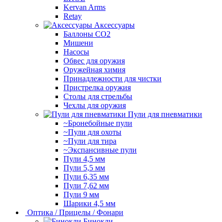
Kervan Arms
Retay
Аксессуары
Баллоны СО2
Мишени
Насосы
Обвес для оружия
Оружейная химия
Принадлежности для чистки
Пристрелка оружия
Столы для стрельбы
Чехлы для оружия
Пули для пневматики
~Бронебойные пули
~Пули для охоты
~Пули для тира
~Экспансивные пули
Пули 4,5 мм
Пули 5,5 мм
Пули 6,35 мм
Пули 7,62 мм
Пули 9 мм
Шарики 4,5 мм
Оптика / Прицелы / Фонари
Бинокли