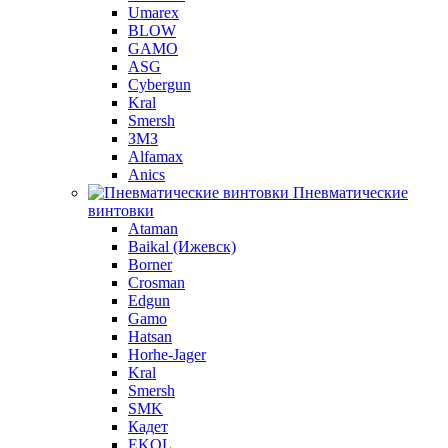
Umarex
BLOW
GAMO
ASG
Cybergun
Kral
Smersh
ЗМЗ
Alfamax
Anics
Пневматические
винтовки
Ataman
Baikal (Ижевск)
Borner
Crosman
Edgun
Gamo
Hatsan
Horhe-Jager
Kral
Smersh
SMK
Кадет
EKOL