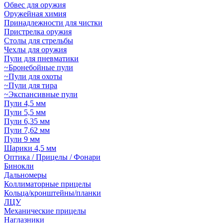
Обвес для оружия
Оружейная химия
Принадлежности для чистки
Пристрелка оружия
Столы для стрельбы
Чехлы для оружия
Пули для пневматики
~Бронебойные пули
~Пули для охоты
~Пули для тира
~Экспансивные пули
Пули 4,5 мм
Пули 5,5 мм
Пули 6,35 мм
Пули 7,62 мм
Пули 9 мм
Шарики 4,5 мм
Оптика / Прицелы / Фонари
Бинокли
Дальномеры
Коллиматорные прицелы
Кольца/кронштейны/планки
ЛЦУ
Механические прицелы
Наглазники