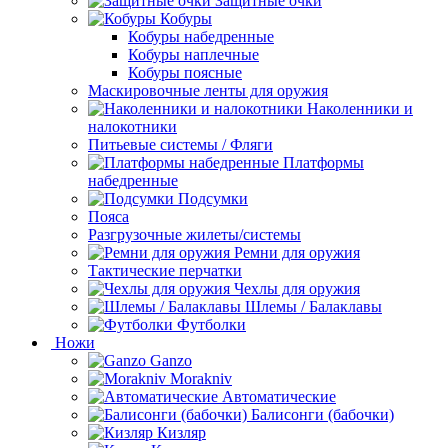
Защитные очки
Кобуры
Кобуры набедренные
Кобуры наплечные
Кобуры поясные
Маскировочные ленты для оружия
Наколенники и
налокотники
Питьевые системы / Фляги
Платформы
набедренные
Подсумки
Пояса
Разгрузочные жилеты/системы
Ремни для оружия
Тактические перчатки
Чехлы для оружия
Шлемы / Балаклавы
Футболки
Ножи
Ganzo
Morakniv
Автоматические
Балисонги (бабочки)
Кизляр