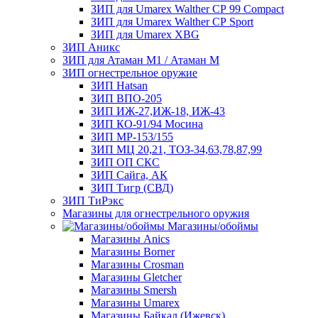
ЗИП для Umarex Walther СР 99 Compact
ЗИП для Umarex Walther СР Sport
ЗИП для Umarex XBG
ЗИП Аникс
ЗИП для Атаман М1 / Атаман М
ЗИП огнестрельное оружие
ЗИП Hatsan
ЗИП ВПО-205
ЗИП ИЖ-27,ИЖ-18, ИЖ-43
ЗИП КО-91/94 Мосина
ЗИП МР-153/155
ЗИП МЦ 20,21, ТОЗ-34,63,78,87,99
ЗИП ОП СКС
ЗИП Сайга, АК
ЗИП Тигр (СВД)
ЗИП ТиРэкс
Магазины для огнестрельного оружия
Магазины/обоймы
Магазины Anics
Магазины Borner
Магазины Crosman
Магазины Gletcher
Магазины Smersh
Магазины Umarex
Магазины Байкал (Ижевск)