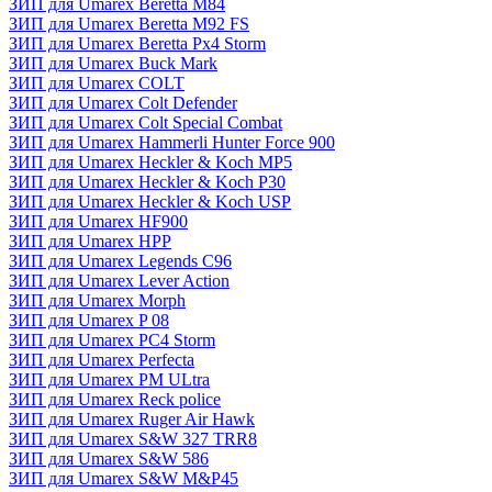
ЗИП для Umarex Beretta M84
ЗИП для Umarex Beretta M92 FS
ЗИП для Umarex Beretta Px4 Storm
ЗИП для Umarex Buck Mark
ЗИП для Umarex COLT
ЗИП для Umarex Colt Defender
ЗИП для Umarex Colt Special Combat
ЗИП для Umarex Hammerli Hunter Force 900
ЗИП для Umarex Heckler & Koch MP5
ЗИП для Umarex Heckler & Koch P30
ЗИП для Umarex Heckler & Koch USP
ЗИП для Umarex HF900
ЗИП для Umarex HPP
ЗИП для Umarex Legends C96
ЗИП для Umarex Lever Action
ЗИП для Umarex Morph
ЗИП для Umarex P 08
ЗИП для Umarex PC4 Storm
ЗИП для Umarex Perfecta
ЗИП для Umarex PM ULtra
ЗИП для Umarex Reck police
ЗИП для Umarex Ruger Air Hawk
ЗИП для Umarex S&W 327 TRR8
ЗИП для Umarex S&W 586
ЗИП для Umarex S&W M&P45