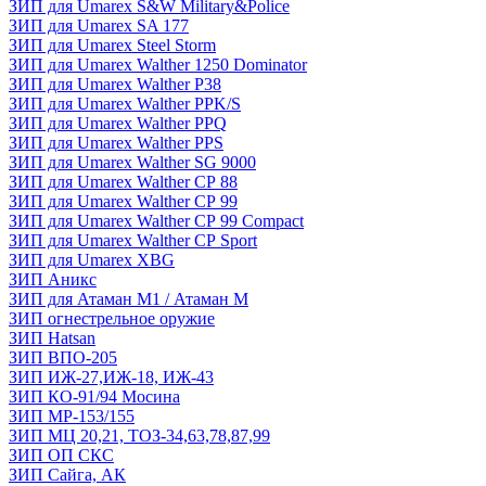
ЗИП для Umarex S&W Military&Police
ЗИП для Umarex SA 177
ЗИП для Umarex Steel Storm
ЗИП для Umarex Walther 1250 Dominator
ЗИП для Umarex Walther P38
ЗИП для Umarex Walther PPK/S
ЗИП для Umarex Walther PPQ
ЗИП для Umarex Walther PPS
ЗИП для Umarex Walther SG 9000
ЗИП для Umarex Walther СР 88
ЗИП для Umarex Walther СР 99
ЗИП для Umarex Walther СР 99 Compact
ЗИП для Umarex Walther СР Sport
ЗИП для Umarex XBG
ЗИП Аникс
ЗИП для Атаман М1 / Атаман М
ЗИП огнестрельное оружие
ЗИП Hatsan
ЗИП ВПО-205
ЗИП ИЖ-27,ИЖ-18, ИЖ-43
ЗИП КО-91/94 Мосина
ЗИП МР-153/155
ЗИП МЦ 20,21, ТОЗ-34,63,78,87,99
ЗИП ОП СКС
ЗИП Сайга, АК