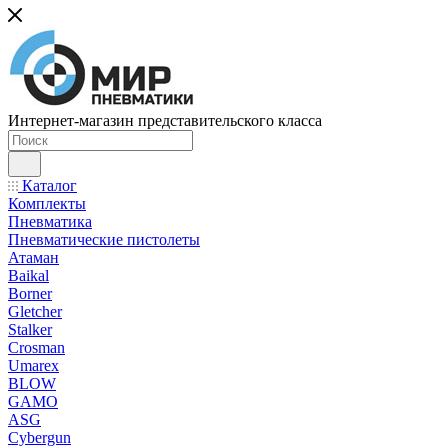
Интернет-магазин представительского класса
Каталог
Комплекты
Пневматика
Пневматические пистолеты
Атаман
Baikal
Borner
Gletcher
Stalker
Crosman
Umarex
BLOW
GAMO
ASG
Cybergun