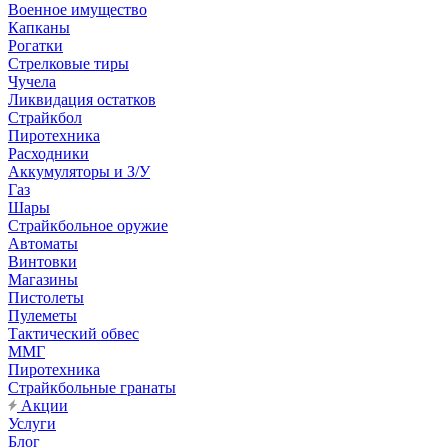
Военное имущество
Капканы
Рогатки
Стрелковые тиры
Чучела
Ликвидация остатков
Страйкбол
Пиротехника
Расходники
Аккумуляторы и З/У
Газ
Шары
Страйкбольное оружие
Автоматы
Винтовки
Магазины
Пистолеты
Пулеметы
Тактический обвес
ММГ
Пиротехника
Страйкбольные гранаты
Акции
Услуги
Блог