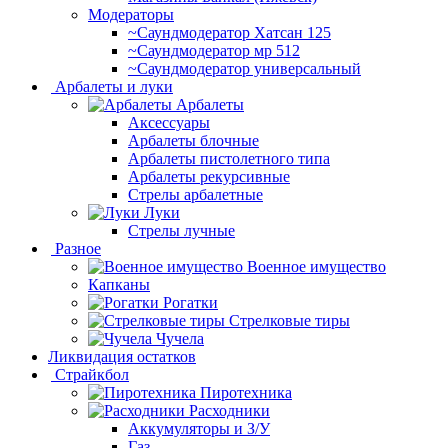
Модераторы
~Cаундмодератор Хатсан 125
~Саундмодератор мр 512
~Саундмодератор универсальный
Арбалеты и луки
Арбалеты
Аксессуары
Арбалеты блочные
Арбалеты пистолетного типа
Арбалеты рекурсивные
Стрелы арбалетные
Луки
Стрелы лучные
Разное
Военное имущество
Капканы
Рогатки
Стрелковые тиры
Чучела
Ликвидация остатков
Страйкбол
Пиротехника
Расходники
Аккумуляторы и З/У
Газ