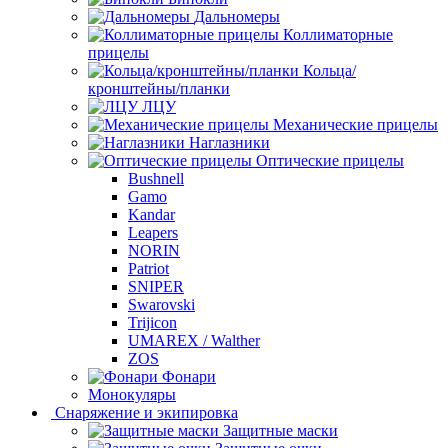
Дальномеры
Коллиматорные
прицелы
Кольца/
кронштейны/планки
ЛЦУ
Механические прицелы
Наглазники
Оптические прицелы
Bushnell
Gamo
Kandar
Leapers
NORIN
Patriot
SNIPER
Swarovski
Trijicon
UMAREX / Walther
ZOS
Фонари
Монокуляры
Снаряжение и экипировка
Защитные маски