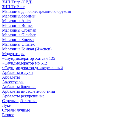
ЗИП Тигр (СВД)
ЗИП ТиРэкс
Магазины для огнестрельного оружия
Магазины/обоймы
Магазины Anics
Магазины Borner
Магазины Crosman
Магазины Gletcher
Магазины Smersh
Магазины Umarex
Магазины Байкал (Ижевск)
Модераторы
~Cаундмодератор Хатсан 125
~Саундмодератор мр 512
~Саундмодератор универсальный
Арбалеты и луки
Арбалеты
Аксессуары
Арбалеты блочные
Арбалеты пистолетного типа
Арбалеты рекурсивные
Стрелы арбалетные
Луки
Стрелы лучные
Разное