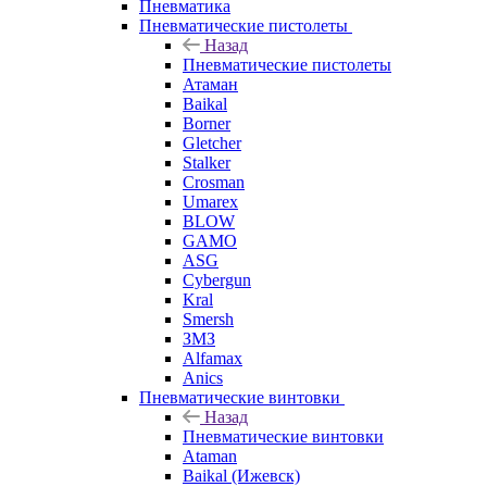
Пневматика
Пневматические пистолеты
Назад
Пневматические пистолеты
Атаман
Baikal
Borner
Gletcher
Stalker
Crosman
Umarex
BLOW
GAMO
ASG
Cybergun
Kral
Smersh
ЗМЗ
Alfamax
Anics
Пневматические винтовки
Назад
Пневматические винтовки
Ataman
Baikal (Ижевск)