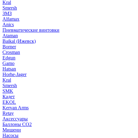
Kral
Smersh
ЗМЗ
Alfamax
Anics
Пневматические винтовки
Ataman
Baikal (Ижевск)
Borner
Crosman
Edgun
Gamo
Hatsan
Horhe-Jager
Kral
Smersh
SMK
Кадет
EKOL
Kervan Arms
Retay
Аксессуары
Баллоны СО2
Мишени
Насосы