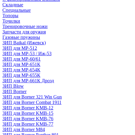
Складные
Специальные
Топоры
Точилки
Тренировочные ножи
Запчасти для оружия
Газовые пружины
ЗИП Baikal (Ижевск)
ЗИП для МР-512
ЗИП для МР-53 / Иж-53
ЗИП для МР-60/61
ЗИП для МР-651К
ЗИП для МР-654К
ЗИП для МР-655К
ЗИП для МР-661К Дрозд
ЗИП Blow
ЗИП Borner
ЗИП для Borner 321 Win Gun
ЗИП для Borner Combat 1911
ЗИП для Borner KMB-12
ЗИП для Borner KMB-15
ЗИП для Borner KMB-76
ЗИП для Borner KMB-77
ЗИП для Borner M84
ЗИП для Borner Panther 801