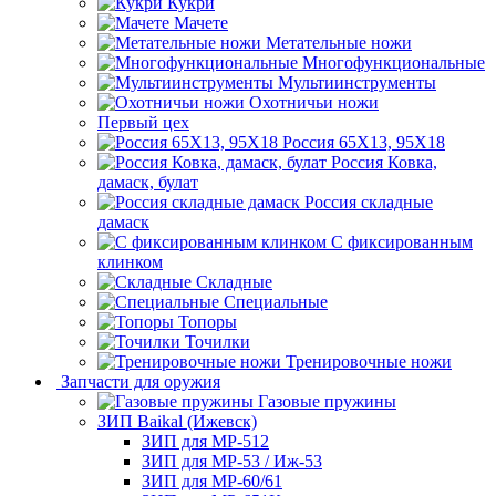
Кукри
Мачете
Метательные ножи
Многофункциональные
Мультиинструменты
Охотничьи ножи
Первый цех
Россия 65Х13, 95Х18
Россия Ковка,
дамаск, булат
Россия складные
дамаск
С фиксированным
клинком
Складные
Специальные
Топоры
Точилки
Тренировочные ножи
Запчасти для оружия
Газовые пружины
ЗИП Baikal (Ижевск)
ЗИП для МР-512
ЗИП для МР-53 / Иж-53
ЗИП для МР-60/61