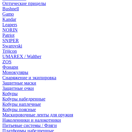
Оптические прицелы
Bushnell
Gamo
Kandar
Leapers
NORIN
Patriot
SNIPER
Swarovski
Trijicon
UMAREX / Walther
ZOS
Фонари
Монокуляры
Снаряжение и экипировка
Защитные маски
Защитные очки
Кобуры
Кобуры набедренные
Кобуры наплечные
Кобуры поясные
Маскировочные ленты для оружия
Наколенники и налокотники
Питьевые системы / Фляги
Платформы набедренные