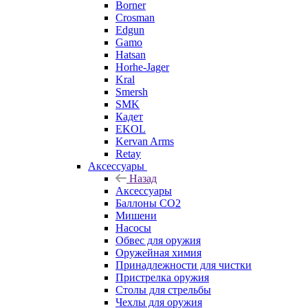
Borner
Crosman
Edgun
Gamo
Hatsan
Horhe-Jager
Kral
Smersh
SMK
Кадет
EKOL
Kervan Arms
Retay
Аксессуары
Назад
Аксессуары
Баллоны СО2
Мишени
Насосы
Обвес для оружия
Оружейная химия
Принадлежности для чистки
Пристрелка оружия
Столы для стрельбы
Чехлы для оружия