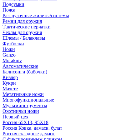
Подсумки
Пояса
Разгрузочные жилеты/системы
Ремни для оружия
Тактические перчатки
Чехлы для оружия
Шлемы / Балаклавы
Футболки
Ножи
Ganzo
Morakniv
Автоматические
Балисонги (бабочки)
Кизляр
Кукри
Мачете
Метательные ножи
Многофункциональные
Мультиинструменты
Охотничьи ножи
Первый цех
Россия 65Х13, 95Х18
Россия Ковка, дамаск, булат
Россия складные дамаск
С фиксированным клинком