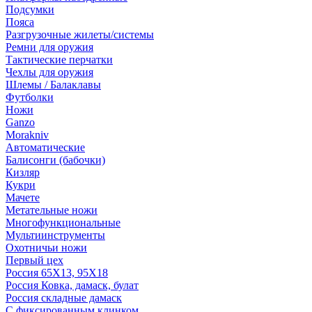
Подсумки
Пояса
Разгрузочные жилеты/системы
Ремни для оружия
Тактические перчатки
Чехлы для оружия
Шлемы / Балаклавы
Футболки
Ножи
Ganzo
Morakniv
Автоматические
Балисонги (бабочки)
Кизляр
Кукри
Мачете
Метательные ножи
Многофункциональные
Мультиинструменты
Охотничьи ножи
Первый цех
Россия 65Х13, 95Х18
Россия Ковка, дамаск, булат
Россия складные дамаск
С фиксированным клинком