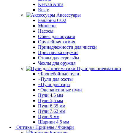
Kervan Arms
Retay
Аксессуары
Баллоны СО2
Мишени
Насосы
Обвес для оружия
Оружейная химия
Принадлежности для чистки
Пристрелка оружия
Столы для стрельбы
Чехлы для оружия
Пули для пневматики
~Бронебойные пули
~Пули для охоты
~Пули для тира
~Экспансивные пули
Пули 4,5 мм
Пули 5,5 мм
Пули 6,35 мм
Пули 7,62 мм
Пули 9 мм
Шарики 4,5 мм
Оптика / Прицелы / Фонари
Бинокли