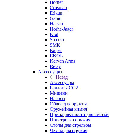
Borner
Crosman
Edgun
Gamo
Hatsan
Horhe-Jager
Kral
Smersh
SMK
Кадет
EKOL
Kervan Arms
Retay
Аксессуары
Назад
Аксессуары
Баллоны СО2
Мишени
Насосы
Обвес для оружия
Оружейная химия
Принадлежности для чистки
Пристрелка оружия
Столы для стрельбы
Чехлы для оружия