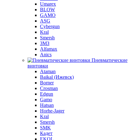
Umarex
BLOW
GAMO
ASG
Cybergun
Kral
Smersh
ЗМЗ
Alfamax
Anics
Пневматические
винтовки
Ataman
Baikal (Ижевск)
Borner
Crosman
Edgun
Gamo
Hatsan
Horhe-Jager
Kral
Smersh
SMK
Кадет
EKOL