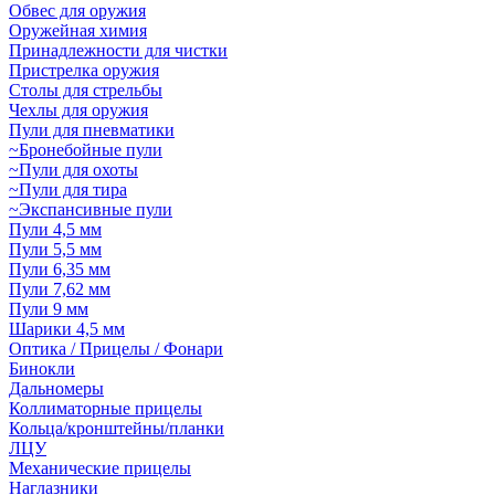
Обвес для оружия
Оружейная химия
Принадлежности для чистки
Пристрелка оружия
Столы для стрельбы
Чехлы для оружия
Пули для пневматики
~Бронебойные пули
~Пули для охоты
~Пули для тира
~Экспансивные пули
Пули 4,5 мм
Пули 5,5 мм
Пули 6,35 мм
Пули 7,62 мм
Пули 9 мм
Шарики 4,5 мм
Оптика / Прицелы / Фонари
Бинокли
Дальномеры
Коллиматорные прицелы
Кольца/кронштейны/планки
ЛЦУ
Механические прицелы
Наглазники