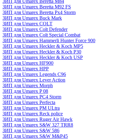
ЗИП для Umarex Beretta M84
ЗИП для Umarex Beretta M92 FS
ЗИП для Umarex Beretta Px4 Storm
ЗИП для Umarex Buck Mark
ЗИП для Umarex COLT
ЗИП для Umarex Colt Defender
ЗИП для Umarex Colt Special Combat
ЗИП для Umarex Hammerli Hunter Force 900
ЗИП для Umarex Heckler & Koch MP5
ЗИП для Umarex Heckler & Koch P30
ЗИП для Umarex Heckler & Koch USP
ЗИП для Umarex HF900
ЗИП для Umarex HPP
ЗИП для Umarex Legends C96
ЗИП для Umarex Lever Action
ЗИП для Umarex Morph
ЗИП для Umarex P 08
ЗИП для Umarex PC4 Storm
ЗИП для Umarex Perfecta
ЗИП для Umarex PM ULtra
ЗИП для Umarex Reck police
ЗИП для Umarex Ruger Air Hawk
ЗИП для Umarex S&W 327 TRR8
ЗИП для Umarex S&W 586
ЗИП для Umarex S&W M&P45