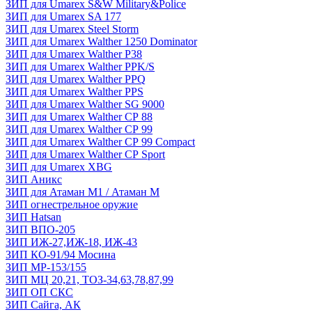
ЗИП для Umarex S&W Military&Police
ЗИП для Umarex SA 177
ЗИП для Umarex Steel Storm
ЗИП для Umarex Walther 1250 Dominator
ЗИП для Umarex Walther P38
ЗИП для Umarex Walther PPK/S
ЗИП для Umarex Walther PPQ
ЗИП для Umarex Walther PPS
ЗИП для Umarex Walther SG 9000
ЗИП для Umarex Walther СР 88
ЗИП для Umarex Walther СР 99
ЗИП для Umarex Walther СР 99 Compact
ЗИП для Umarex Walther СР Sport
ЗИП для Umarex XBG
ЗИП Аникс
ЗИП для Атаман М1 / Атаман М
ЗИП огнестрельное оружие
ЗИП Hatsan
ЗИП ВПО-205
ЗИП ИЖ-27,ИЖ-18, ИЖ-43
ЗИП КО-91/94 Мосина
ЗИП МР-153/155
ЗИП МЦ 20,21, ТОЗ-34,63,78,87,99
ЗИП ОП СКС
ЗИП Сайга, АК