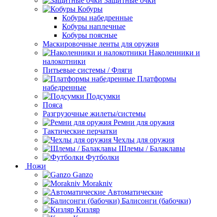
Защитные очки
Кобуры
Кобуры набедренные
Кобуры наплечные
Кобуры поясные
Маскировочные ленты для оружия
Наколенники и
налокотники
Питьевые системы / Фляги
Платформы
набедренные
Подсумки
Пояса
Разгрузочные жилеты/системы
Ремни для оружия
Тактические перчатки
Чехлы для оружия
Шлемы / Балаклавы
Футболки
Ножи
Ganzo
Morakniv
Автоматические
Балисонги (бабочки)
Кизляр