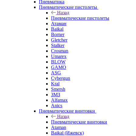
Пневматика
Пневматические пистолеты
Назад
Пневматические пистолеты
Атаман
Baikal
Borner
Gletcher
Stalker
Crosman
Umarex
BLOW
GAMO
ASG
Cybergun
Kral
Smersh
ЗМЗ
Alfamax
Anics
Пневматические винтовки
Назад
Пневматические винтовки
Ataman
Baikal (Ижевск)