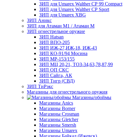
ЗИП для Umarex Walther СР 99 Compact
ЗИП для Umarex Walther СР Sport
ЗИП для Umarex XBG
ЗИП Аникс
ЗИП для Атаман М1 / Атаман М
ЗИП огнестрельное оружие
ЗИП Hatsan
ЗИП ВПО-205
ЗИП ИЖ-27,ИЖ-18, ИЖ-43
ЗИП КО-91/94 Мосина
ЗИП МР-153/155
ЗИП МЦ 20,21, ТОЗ-34,63,78,87,99
ЗИП ОП СКС
ЗИП Сайга, АК
ЗИП Тигр (СВД)
ЗИП ТиРэкс
Магазины для огнестрельного оружия
Магазины/обоймы
Магазины Anics
Магазины Borner
Магазины Crosman
Магазины Gletcher
Магазины Smersh
Магазины Umarex
Магазины Байкал (Ижевск)