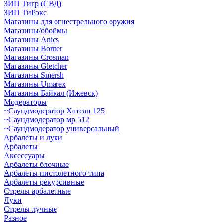
ЗИП Тигр (СВД)
ЗИП ТиРэкс
Магазины для огнестрельного оружия
Магазины/обоймы
Магазины Anics
Магазины Borner
Магазины Crosman
Магазины Gletcher
Магазины Smersh
Магазины Umarex
Магазины Байкал (Ижевск)
Модераторы
~Cаундмодератор Хатсан 125
~Саундмодератор мр 512
~Саундмодератор универсальный
Арбалеты и луки
Арбалеты
Аксессуары
Арбалеты блочные
Арбалеты пистолетного типа
Арбалеты рекурсивные
Стрелы арбалетные
Луки
Стрелы лучные
Разное