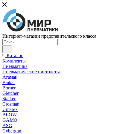
Интернет-магазин представительского класса
Каталог
Комплекты
Пневматика
Пневматические пистолеты
Атаман
Baikal
Borner
Gletcher
Stalker
Crosman
Umarex
BLOW
GAMO
ASG
Cybergun