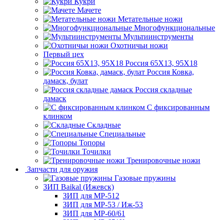
Кукри
Мачете
Метательные ножи
Многофункциональные
Мультиинструменты
Охотничьи ножи
Первый цех
Россия 65Х13, 95Х18
Россия Ковка,
дамаск, булат
Россия складные
дамаск
С фиксированным
клинком
Складные
Специальные
Топоры
Точилки
Тренировочные ножи
Запчасти для оружия
Газовые пружины
ЗИП Baikal (Ижевск)
ЗИП для МР-512
ЗИП для МР-53 / Иж-53
ЗИП для МР-60/61