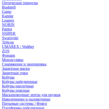
Оптические прицелы
Bushnell
Gamo
Kandar
Leapers
NORIN
Patriot
SNIPER
Swarovski
Trijicon
UMAREX / Walther
ZOS
Фонари
Монокуляры
Снаряжение и экипировка
Защитные маски
Защитные очки
Кобуры
Кобуры набедренные
Кобуры наплечные
Кобуры поясные
Маскировочные ленты для оружия
Наколенники и налокотники
Питьевые системы / Фляги
Платформы набедренные