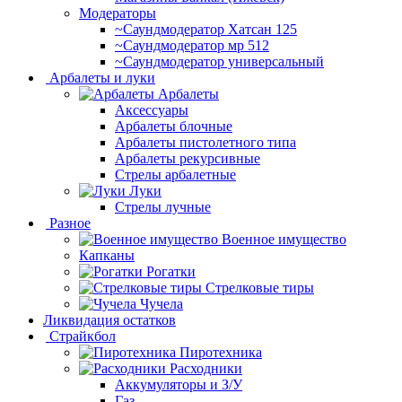
Модераторы
~Cаундмодератор Хатсан 125
~Саундмодератор мр 512
~Саундмодератор универсальный
Арбалеты и луки
Арбалеты
Аксессуары
Арбалеты блочные
Арбалеты пистолетного типа
Арбалеты рекурсивные
Стрелы арбалетные
Луки
Стрелы лучные
Разное
Военное имущество
Капканы
Рогатки
Стрелковые тиры
Чучела
Ликвидация остатков
Страйкбол
Пиротехника
Расходники
Аккумуляторы и З/У
Газ