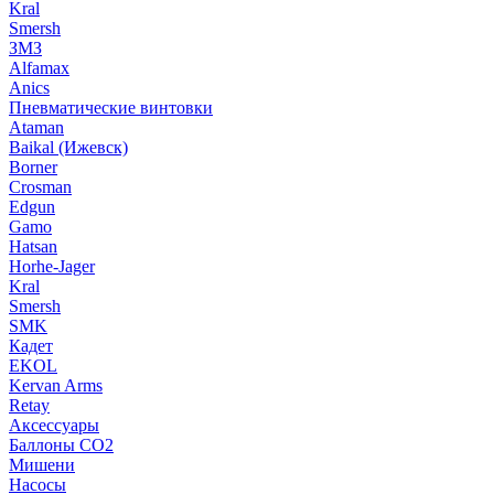
Kral
Smersh
ЗМЗ
Alfamax
Anics
Пневматические винтовки
Ataman
Baikal (Ижевск)
Borner
Crosman
Edgun
Gamo
Hatsan
Horhe-Jager
Kral
Smersh
SMK
Кадет
EKOL
Kervan Arms
Retay
Аксессуары
Баллоны СО2
Мишени
Насосы