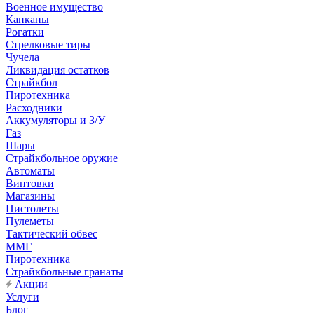
Военное имущество
Капканы
Рогатки
Стрелковые тиры
Чучела
Ликвидация остатков
Страйкбол
Пиротехника
Расходники
Аккумуляторы и З/У
Газ
Шары
Страйкбольное оружие
Автоматы
Винтовки
Магазины
Пистолеты
Пулеметы
Тактический обвес
ММГ
Пиротехника
Страйкбольные гранаты
Акции
Услуги
Блог