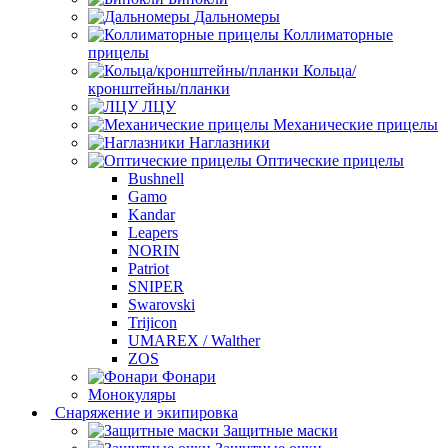
Дальномеры
Коллиматорные
прицелы
Кольца/
кронштейны/планки
ЛЦУ
Механические прицелы
Наглазники
Оптические прицелы
Bushnell
Gamo
Kandar
Leapers
NORIN
Patriot
SNIPER
Swarovski
Trijicon
UMAREX / Walther
ZOS
Фонари
Монокуляры
Снаряжение и экипировка
Защитные маски