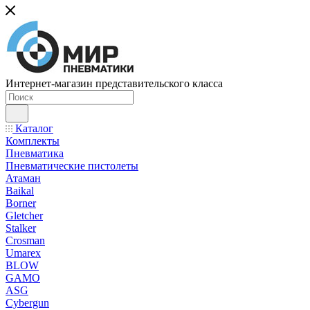
Интернет-магазин представительского класса
Каталог
Комплекты
Пневматика
Пневматические пистолеты
Атаман
Baikal
Borner
Gletcher
Stalker
Crosman
Umarex
BLOW
GAMO
ASG
Cybergun