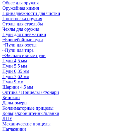
Обвес для оружия
Оружейная химия
Принадлежности для чистки
Пристрелка оружия
Столы для стрельбы
Чехлы для оружия
Пули для пневматики
~Бронебойные пули
~Пули для охоты
~Пули для тира
~Экспансивные пули
Пули 4,5 мм
Пули 5,5 мм
Пули 6,35 мм
Пули 7,62 мм
Пули 9 мм
Шарики 4,5 мм
Оптика / Прицелы / Фонари
Бинокли
Дальномеры
Коллиматорные прицелы
Кольца/кронштейны/планки
ЛЦУ
Механические прицелы
Наглазники