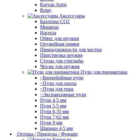
Kervan Arms
Retay
Аксессуары
Баллоны СО2
Мишени
Насосы
Обвес для оружия
Оружейная химия
Принадлежности для чистки
Пристрелка оружия
Столы для стрельбы
Чехлы для оружия
Пули для пневматики
~Бронебойные пули
~Пули для охоты
~Пули для тира
~Экспансивные пули
Пули 4,5 мм
Пули 5,5 мм
Пули 6,35 мм
Пули 7,62 мм
Пули 9 мм
Шарики 4,5 мм
Оптика / Прицелы / Фонари
Бинокли