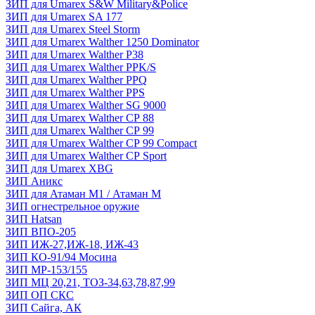
ЗИП для Umarex S&W Military&Police
ЗИП для Umarex SA 177
ЗИП для Umarex Steel Storm
ЗИП для Umarex Walther 1250 Dominator
ЗИП для Umarex Walther P38
ЗИП для Umarex Walther PPK/S
ЗИП для Umarex Walther PPQ
ЗИП для Umarex Walther PPS
ЗИП для Umarex Walther SG 9000
ЗИП для Umarex Walther СР 88
ЗИП для Umarex Walther СР 99
ЗИП для Umarex Walther СР 99 Compact
ЗИП для Umarex Walther СР Sport
ЗИП для Umarex XBG
ЗИП Аникс
ЗИП для Атаман М1 / Атаман М
ЗИП огнестрельное оружие
ЗИП Hatsan
ЗИП ВПО-205
ЗИП ИЖ-27,ИЖ-18, ИЖ-43
ЗИП КО-91/94 Мосина
ЗИП МР-153/155
ЗИП МЦ 20,21, ТОЗ-34,63,78,87,99
ЗИП ОП СКС
ЗИП Сайга, АК