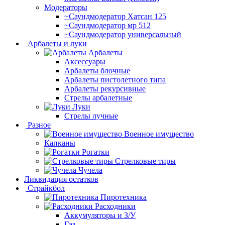
Модераторы
~Cаундмодератор Хатсан 125
~Саундмодератор мр 512
~Саундмодератор универсальный
Арбалеты и луки
Арбалеты
Аксессуары
Арбалеты блочные
Арбалеты пистолетного типа
Арбалеты рекурсивные
Стрелы арбалетные
Луки
Стрелы лучные
Разное
Военное имущество
Капканы
Рогатки
Стрелковые тиры
Чучела
Ликвидация остатков
Страйкбол
Пиротехника
Расходники
Аккумуляторы и З/У
Газ