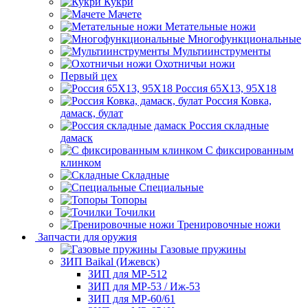
Кукри
Мачете
Метательные ножи
Многофункциональные
Мультиинструменты
Охотничьи ножи
Первый цех
Россия 65Х13, 95Х18
Россия Ковка,
дамаск, булат
Россия складные
дамаск
С фиксированным
клинком
Складные
Специальные
Топоры
Точилки
Тренировочные ножи
Запчасти для оружия
Газовые пружины
ЗИП Baikal (Ижевск)
ЗИП для МР-512
ЗИП для МР-53 / Иж-53
ЗИП для МР-60/61