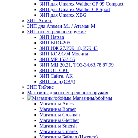
ЗИП для Umarex Walther СР 99 Compact
ЗИП для Umarex Walther СР Sport
ЗИП для Umarex XBG
ЗИП Аникс
ЗИП для Атаман М1 / Атаман М
ЗИП огнестрельное оружие
ЗИП Hatsan
ЗИП ВПО-205
ЗИП ИЖ-27,ИЖ-18, ИЖ-43
ЗИП КО-91/94 Мосина
ЗИП МР-153/155
ЗИП МЦ 20,21, ТОЗ-34,63,78,87,99
ЗИП ОП СКС
ЗИП Сайга, АК
ЗИП Тигр (СВД)
ЗИП ТиРэкс
Магазины для огнестрельного оружия
Магазины/обоймы
Магазины Anics
Магазины Borner
Магазины Crosman
Магазины Gletcher
Магазины Smersh
Магазины Umarex
Магазины Байкал (Ижевск)