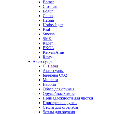
Borner
Crosman
Edgun
Gamo
Hatsan
Horhe-Jager
Kral
Smersh
SMK
Кадет
EKOL
Kervan Arms
Retay
Аксессуары
Назад
Аксессуары
Баллоны СО2
Мишени
Насосы
Обвес для оружия
Оружейная химия
Принадлежности для чистки
Пристрелка оружия
Столы для стрельбы
Чехлы для оружия