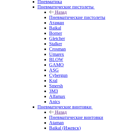
Пневматика
Пневматические пистолеты
Назад
Пневматические пистолеты
Атаман
Baikal
Borner
Gletcher
Stalker
Crosman
Umarex
BLOW
GAMO
ASG
Cybergun
Kral
Smersh
ЗМЗ
Alfamax
Anics
Пневматические винтовки
Назад
Пневматические винтовки
Ataman
Baikal (Ижевск)