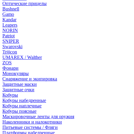
Оптические прицелы
Bushnell
Gamo
Kandar
Leapers
NORIN
Patriot
SNIPER
Swarovski
Trijicon
UMAREX / Walther
ZOS
Фонари
Монокуляры
Снаряжение и экипировка
Защитные маски
Защитные очки
Кобуры
Кобуры набедренные
Кобуры наплечные
Кобуры поясные
Маскировочные ленты для оружия
Наколенники и налокотники
Питьевые системы / Фляги
Платформы набедренные