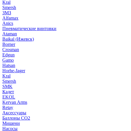
Kral
Smersh
ЗМЗ
Alfamax
Anics
Пневматические винтовки
Ataman
Baikal (Ижевск)
Borner
Crosman
Edgun
Gamo
Hatsan
Horhe-Jager
Kral
Smersh
SMK
Кадет
EKOL
Kervan Arms
Retay
Аксессуары
Баллоны СО2
Мишени
Насосы