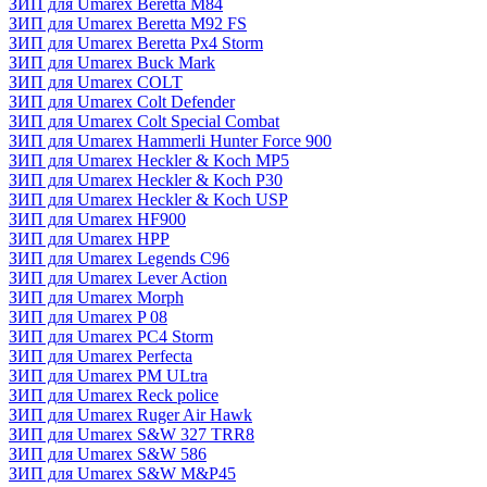
ЗИП для Umarex Beretta M84
ЗИП для Umarex Beretta M92 FS
ЗИП для Umarex Beretta Px4 Storm
ЗИП для Umarex Buck Mark
ЗИП для Umarex COLT
ЗИП для Umarex Colt Defender
ЗИП для Umarex Colt Special Combat
ЗИП для Umarex Hammerli Hunter Force 900
ЗИП для Umarex Heckler & Koch MP5
ЗИП для Umarex Heckler & Koch P30
ЗИП для Umarex Heckler & Koch USP
ЗИП для Umarex HF900
ЗИП для Umarex HPP
ЗИП для Umarex Legends C96
ЗИП для Umarex Lever Action
ЗИП для Umarex Morph
ЗИП для Umarex P 08
ЗИП для Umarex PC4 Storm
ЗИП для Umarex Perfecta
ЗИП для Umarex PM ULtra
ЗИП для Umarex Reck police
ЗИП для Umarex Ruger Air Hawk
ЗИП для Umarex S&W 327 TRR8
ЗИП для Umarex S&W 586
ЗИП для Umarex S&W M&P45