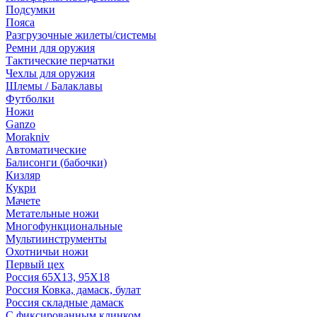
Подсумки
Пояса
Разгрузочные жилеты/системы
Ремни для оружия
Тактические перчатки
Чехлы для оружия
Шлемы / Балаклавы
Футболки
Ножи
Ganzo
Morakniv
Автоматические
Балисонги (бабочки)
Кизляр
Кукри
Мачете
Метательные ножи
Многофункциональные
Мультиинструменты
Охотничьи ножи
Первый цех
Россия 65Х13, 95Х18
Россия Ковка, дамаск, булат
Россия складные дамаск
С фиксированным клинком