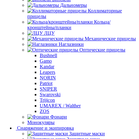
Дальномеры
Коллиматорные
прицелы
Кольца/
кронштейны/планки
ЛЦУ
Механические прицелы
Наглазники
Оптические прицелы
Bushnell
Gamo
Kandar
Leapers
NORIN
Patriot
SNIPER
Swarovski
Trijicon
UMAREX / Walther
ZOS
Фонари
Монокуляры
Снаряжение и экипировка
Защитные маски