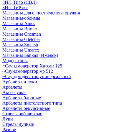
ЗИП Тигр (СВД)
ЗИП ТиРэкс
Магазины для огнестрельного оружия
Магазины/обоймы
Магазины Anics
Магазины Borner
Магазины Crosman
Магазины Gletcher
Магазины Smersh
Магазины Umarex
Магазины Байкал (Ижевск)
Модераторы
~Cаундмодератор Хатсан 125
~Саундмодератор мр 512
~Саундмодератор универсальный
Арбалеты и луки
Арбалеты
Аксессуары
Арбалеты блочные
Арбалеты пистолетного типа
Арбалеты рекурсивные
Стрелы арбалетные
Луки
Стрелы лучные
Разное