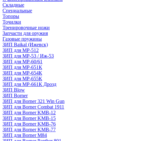
Складные
Специальные
Топоры
Точилки
Тренировочные ножи
Запчасти для оружия
Газовые пружины
ЗИП Baikal (Ижевск)
ЗИП для МР-512
ЗИП для МР-53 / Иж-53
ЗИП для МР-60/61
ЗИП для МР-651К
ЗИП для МР-654К
ЗИП для МР-655К
ЗИП для МР-661К Дрозд
ЗИП Blow
ЗИП Borner
ЗИП для Borner 321 Win Gun
ЗИП для Borner Combat 1911
ЗИП для Borner KMB-12
ЗИП для Borner KMB-15
ЗИП для Borner KMB-76
ЗИП для Borner KMB-77
ЗИП для Borner M84
ЗИП для Borner Panther 801