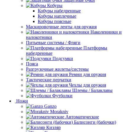
Защитные очки
Кобуры
Кобуры набедренные
Кобуры наплечные
Кобуры поясные
Маскировочные ленты для оружия
Наколенники и
налокотники
Питьевые системы / Фляги
Платформы
набедренные
Подсумки
Пояса
Разгрузочные жилеты/системы
Ремни для оружия
Тактические перчатки
Чехлы для оружия
Шлемы / Балаклавы
Футболки
Ножи
Ganzo
Morakniv
Автоматические
Балисонги (бабочки)
Кизляр