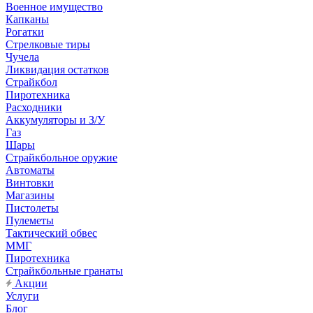
Военное имущество
Капканы
Рогатки
Стрелковые тиры
Чучела
Ликвидация остатков
Страйкбол
Пиротехника
Расходники
Аккумуляторы и З/У
Газ
Шары
Страйкбольное оружие
Автоматы
Винтовки
Магазины
Пистолеты
Пулеметы
Тактический обвес
ММГ
Пиротехника
Страйкбольные гранаты
Акции
Услуги
Блог