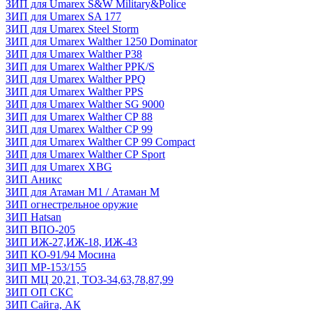
ЗИП для Umarex S&W Military&Police
ЗИП для Umarex SA 177
ЗИП для Umarex Steel Storm
ЗИП для Umarex Walther 1250 Dominator
ЗИП для Umarex Walther P38
ЗИП для Umarex Walther PPK/S
ЗИП для Umarex Walther PPQ
ЗИП для Umarex Walther PPS
ЗИП для Umarex Walther SG 9000
ЗИП для Umarex Walther СР 88
ЗИП для Umarex Walther СР 99
ЗИП для Umarex Walther СР 99 Compact
ЗИП для Umarex Walther СР Sport
ЗИП для Umarex XBG
ЗИП Аникс
ЗИП для Атаман М1 / Атаман М
ЗИП огнестрельное оружие
ЗИП Hatsan
ЗИП ВПО-205
ЗИП ИЖ-27,ИЖ-18, ИЖ-43
ЗИП КО-91/94 Мосина
ЗИП МР-153/155
ЗИП МЦ 20,21, ТОЗ-34,63,78,87,99
ЗИП ОП СКС
ЗИП Сайга, АК