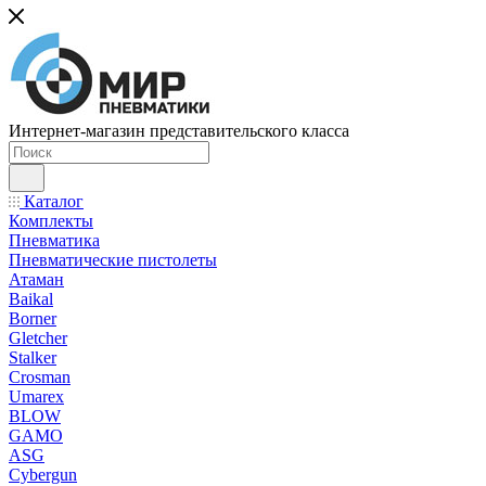
Интернет-магазин представительского класса
Каталог
Комплекты
Пневматика
Пневматические пистолеты
Атаман
Baikal
Borner
Gletcher
Stalker
Crosman
Umarex
BLOW
GAMO
ASG
Cybergun