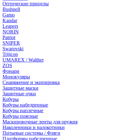
Оптические прицелы
Bushnell
Gamo
Kandar
Leapers
NORIN
Patriot
SNIPER
Swarovski
Trijicon
UMAREX / Walther
ZOS
Фонари
Монокуляры
Снаряжение и экипировка
Защитные маски
Защитные очки
Кобуры
Кобуры набедренные
Кобуры наплечные
Кобуры поясные
Маскировочные ленты для оружия
Наколенники и налокотники
Питьевые системы / Фляги
Платформы набедренные