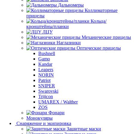
Дальномеры
Коллиматорные
прицелы
Кольца/
кронштейны/планки
ЛЦУ
Механические прицелы
Наглазники
Оптические прицелы
Bushnell
Gamo
Kandar
Leapers
NORIN
Patriot
SNIPER
Swarovski
Trijicon
UMAREX / Walther
ZOS
Фонари
Монокуляры
Снаряжение и экипировка
Защитные маски