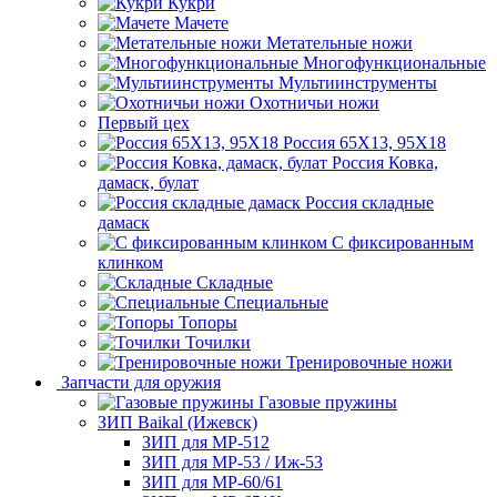
Кукри
Мачете
Метательные ножи
Многофункциональные
Мультиинструменты
Охотничьи ножи
Первый цех
Россия 65Х13, 95Х18
Россия Ковка,
дамаск, булат
Россия складные
дамаск
С фиксированным
клинком
Складные
Специальные
Топоры
Точилки
Тренировочные ножи
Запчасти для оружия
Газовые пружины
ЗИП Baikal (Ижевск)
ЗИП для МР-512
ЗИП для МР-53 / Иж-53
ЗИП для МР-60/61