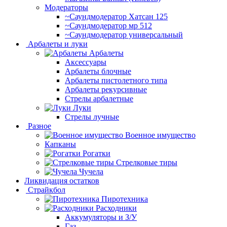
Модераторы
~Cаундмодератор Хатсан 125
~Саундмодератор мр 512
~Саундмодератор универсальный
Арбалеты и луки
Арбалеты
Аксессуары
Арбалеты блочные
Арбалеты пистолетного типа
Арбалеты рекурсивные
Стрелы арбалетные
Луки
Стрелы лучные
Разное
Военное имущество
Капканы
Рогатки
Стрелковые тиры
Чучела
Ликвидация остатков
Страйкбол
Пиротехника
Расходники
Аккумуляторы и З/У
Газ