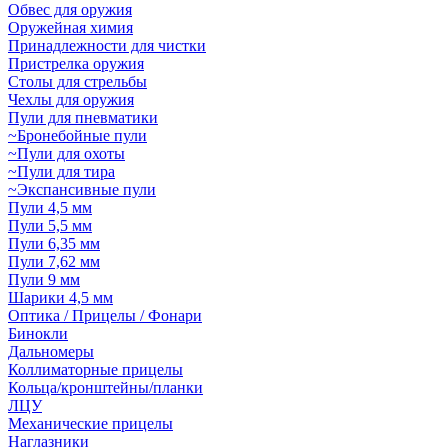
Обвес для оружия
Оружейная химия
Принадлежности для чистки
Пристрелка оружия
Столы для стрельбы
Чехлы для оружия
Пули для пневматики
~Бронебойные пули
~Пули для охоты
~Пули для тира
~Экспансивные пули
Пули 4,5 мм
Пули 5,5 мм
Пули 6,35 мм
Пули 7,62 мм
Пули 9 мм
Шарики 4,5 мм
Оптика / Прицелы / Фонари
Бинокли
Дальномеры
Коллиматорные прицелы
Кольца/кронштейны/планки
ЛЦУ
Механические прицелы
Наглазники