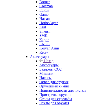
Borner
Crosman
Edgun
Gamo
Hatsan
Horhe-Jager
Kral
Smersh
SMK
Кадет
EKOL
Kervan Arms
Retay
Аксессуары
Назад
Аксессуары
Баллоны СО2
Мишени
Насосы
Обвес для оружия
Оружейная химия
Принадлежности для чистки
Пристрелка оружия
Столы для стрельбы
Чехлы для оружия