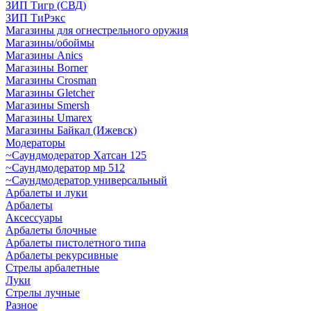
ЗИП Тигр (СВД)
ЗИП ТиРэкс
Магазины для огнестрельного оружия
Магазины/обоймы
Магазины Anics
Магазины Borner
Магазины Crosman
Магазины Gletcher
Магазины Smersh
Магазины Umarex
Магазины Байкал (Ижевск)
Модераторы
~Cаундмодератор Хатсан 125
~Саундмодератор мр 512
~Саундмодератор универсальный
Арбалеты и луки
Арбалеты
Аксессуары
Арбалеты блочные
Арбалеты пистолетного типа
Арбалеты рекурсивные
Стрелы арбалетные
Луки
Стрелы лучные
Разное