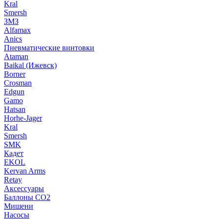
Kral
Smersh
ЗМЗ
Alfamax
Anics
Пневматические винтовки
Ataman
Baikal (Ижевск)
Borner
Crosman
Edgun
Gamo
Hatsan
Horhe-Jager
Kral
Smersh
SMK
Кадет
EKOL
Kervan Arms
Retay
Аксессуары
Баллоны СО2
Мишени
Насосы