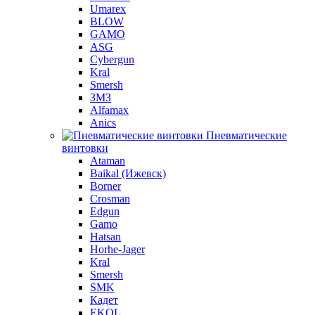
Umarex
BLOW
GAMO
ASG
Cybergun
Kral
Smersh
ЗМЗ
Alfamax
Anics
Пневматические
винтовки
Ataman
Baikal (Ижевск)
Borner
Crosman
Edgun
Gamo
Hatsan
Horhe-Jager
Kral
Smersh
SMK
Кадет
EKOL