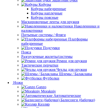
Защитные очки
Кобуры
Кобуры набедренные
Кобуры наплечные
Кобуры поясные
Маскировочные ленты для оружия
Наколенники и
налокотники
Питьевые системы / Фляги
Платформы
набедренные
Подсумки
Пояса
Разгрузочные жилеты/системы
Ремни для оружия
Тактические перчатки
Чехлы для оружия
Шлемы / Балаклавы
Футболки
Ножи
Ganzo
Morakniv
Автоматические
Балисонги (бабочки)
Кизляр