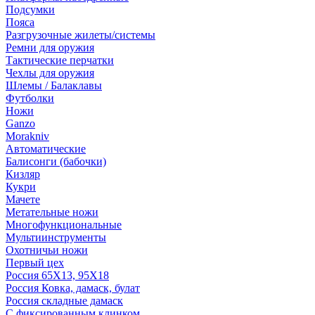
Подсумки
Пояса
Разгрузочные жилеты/системы
Ремни для оружия
Тактические перчатки
Чехлы для оружия
Шлемы / Балаклавы
Футболки
Ножи
Ganzo
Morakniv
Автоматические
Балисонги (бабочки)
Кизляр
Кукри
Мачете
Метательные ножи
Многофункциональные
Мультиинструменты
Охотничьи ножи
Первый цех
Россия 65Х13, 95Х18
Россия Ковка, дамаск, булат
Россия складные дамаск
С фиксированным клинком