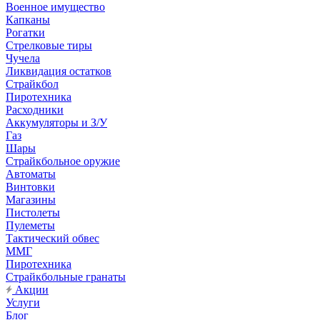
Военное имущество
Капканы
Рогатки
Стрелковые тиры
Чучела
Ликвидация остатков
Страйкбол
Пиротехника
Расходники
Аккумуляторы и З/У
Газ
Шары
Страйкбольное оружие
Автоматы
Винтовки
Магазины
Пистолеты
Пулеметы
Тактический обвес
ММГ
Пиротехника
Страйкбольные гранаты
Акции
Услуги
Блог