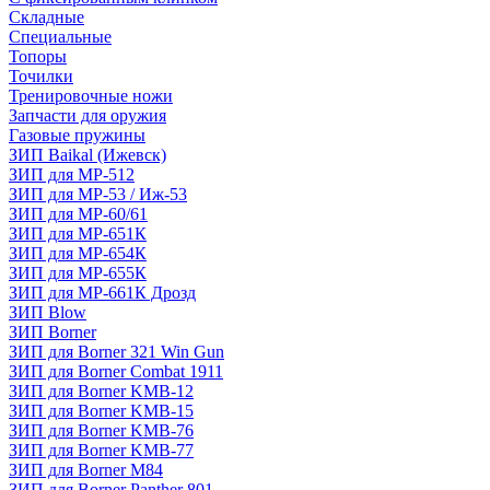
Складные
Специальные
Топоры
Точилки
Тренировочные ножи
Запчасти для оружия
Газовые пружины
ЗИП Baikal (Ижевск)
ЗИП для МР-512
ЗИП для МР-53 / Иж-53
ЗИП для МР-60/61
ЗИП для МР-651К
ЗИП для МР-654К
ЗИП для МР-655К
ЗИП для МР-661К Дрозд
ЗИП Blow
ЗИП Borner
ЗИП для Borner 321 Win Gun
ЗИП для Borner Combat 1911
ЗИП для Borner KMB-12
ЗИП для Borner KMB-15
ЗИП для Borner KMB-76
ЗИП для Borner KMB-77
ЗИП для Borner M84
ЗИП для Borner Panther 801