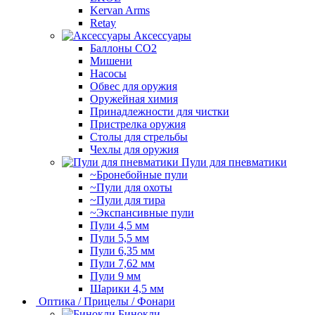
Kervan Arms
Retay
Аксессуары
Баллоны СО2
Мишени
Насосы
Обвес для оружия
Оружейная химия
Принадлежности для чистки
Пристрелка оружия
Столы для стрельбы
Чехлы для оружия
Пули для пневматики
~Бронебойные пули
~Пули для охоты
~Пули для тира
~Экспансивные пули
Пули 4,5 мм
Пули 5,5 мм
Пули 6,35 мм
Пули 7,62 мм
Пули 9 мм
Шарики 4,5 мм
Оптика / Прицелы / Фонари
Бинокли