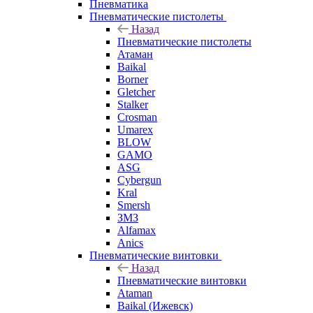
Пневматика
Пневматические пистолеты
Назад
Пневматические пистолеты
Атаман
Baikal
Borner
Gletcher
Stalker
Crosman
Umarex
BLOW
GAMO
ASG
Cybergun
Kral
Smersh
ЗМЗ
Alfamax
Anics
Пневматические винтовки
Назад
Пневматические винтовки
Ataman
Baikal (Ижевск)