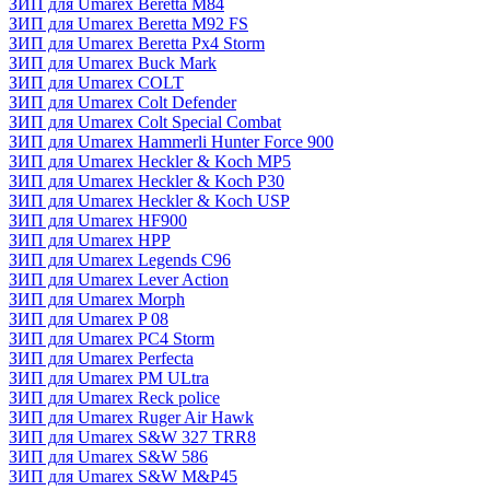
ЗИП для Umarex Beretta M84
ЗИП для Umarex Beretta M92 FS
ЗИП для Umarex Beretta Px4 Storm
ЗИП для Umarex Buck Mark
ЗИП для Umarex COLT
ЗИП для Umarex Colt Defender
ЗИП для Umarex Colt Special Combat
ЗИП для Umarex Hammerli Hunter Force 900
ЗИП для Umarex Heckler & Koch MP5
ЗИП для Umarex Heckler & Koch P30
ЗИП для Umarex Heckler & Koch USP
ЗИП для Umarex HF900
ЗИП для Umarex HPP
ЗИП для Umarex Legends C96
ЗИП для Umarex Lever Action
ЗИП для Umarex Morph
ЗИП для Umarex P 08
ЗИП для Umarex PC4 Storm
ЗИП для Umarex Perfecta
ЗИП для Umarex PM ULtra
ЗИП для Umarex Reck police
ЗИП для Umarex Ruger Air Hawk
ЗИП для Umarex S&W 327 TRR8
ЗИП для Umarex S&W 586
ЗИП для Umarex S&W M&P45