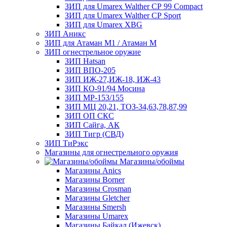
ЗИП для Umarex Walther СР 99 Compact
ЗИП для Umarex Walther СР Sport
ЗИП для Umarex XBG
ЗИП Аникс
ЗИП для Атаман М1 / Атаман М
ЗИП огнестрельное оружие
ЗИП Hatsan
ЗИП ВПО-205
ЗИП ИЖ-27,ИЖ-18, ИЖ-43
ЗИП КО-91/94 Мосина
ЗИП МР-153/155
ЗИП МЦ 20,21, ТОЗ-34,63,78,87,99
ЗИП ОП СКС
ЗИП Сайга, АК
ЗИП Тигр (СВД)
ЗИП ТиРэкс
Магазины для огнестрельного оружия
Магазины/обоймы
Магазины Anics
Магазины Borner
Магазины Crosman
Магазины Gletcher
Магазины Smersh
Магазины Umarex
Магазины Байкал (Ижевск)