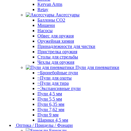
Kervan Arms
Retay
Аксессуары
Баллоны СО2
Мишени
Насосы
Обвес для оружия
Оружейная химия
Принадлежности для чистки
Пристрелка оружия
Столы для стрельбы
Чехлы для оружия
Пули для пневматики
~Бронебойные пули
~Пули для охоты
~Пули для тира
~Экспансивные пули
Пули 4,5 мм
Пули 5,5 мм
Пули 6,35 мм
Пули 7,62 мм
Пули 9 мм
Шарики 4,5 мм
Оптика / Прицелы / Фонари
Бинокли