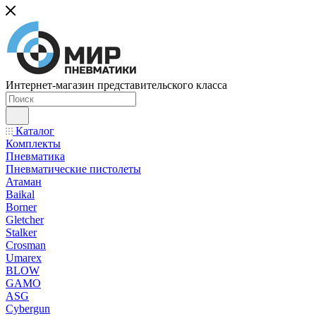
Интернет-магазин представительского класса
Каталог
Комплекты
Пневматика
Пневматические пистолеты
Атаман
Baikal
Borner
Gletcher
Stalker
Crosman
Umarex
BLOW
GAMO
ASG
Cybergun