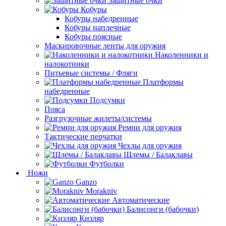
Защитные очки
Кобуры
Кобуры набедренные
Кобуры наплечные
Кобуры поясные
Маскировочные ленты для оружия
Наколенники и
налокотники
Питьевые системы / Фляги
Платформы
набедренные
Подсумки
Пояса
Разгрузочные жилеты/системы
Ремни для оружия
Тактические перчатки
Чехлы для оружия
Шлемы / Балаклавы
Футболки
Ножи
Ganzo
Morakniv
Автоматические
Балисонги (бабочки)
Кизляр