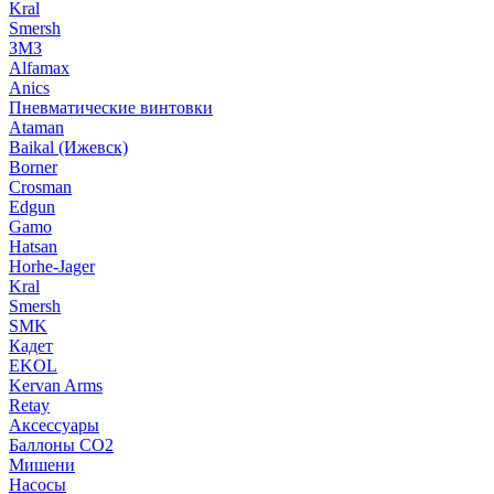
Kral
Smersh
ЗМЗ
Alfamax
Anics
Пневматические винтовки
Ataman
Baikal (Ижевск)
Borner
Crosman
Edgun
Gamo
Hatsan
Horhe-Jager
Kral
Smersh
SMK
Кадет
EKOL
Kervan Arms
Retay
Аксессуары
Баллоны СО2
Мишени
Насосы