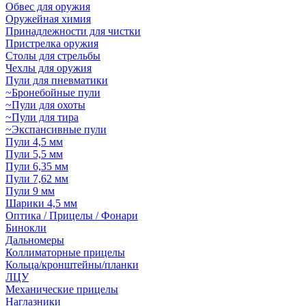
Обвес для оружия
Оружейная химия
Принадлежности для чистки
Пристрелка оружия
Столы для стрельбы
Чехлы для оружия
Пули для пневматики
~Бронебойные пули
~Пули для охоты
~Пули для тира
~Экспансивные пули
Пули 4,5 мм
Пули 5,5 мм
Пули 6,35 мм
Пули 7,62 мм
Пули 9 мм
Шарики 4,5 мм
Оптика / Прицелы / Фонари
Бинокли
Дальномеры
Коллиматорные прицелы
Кольца/кронштейны/планки
ЛЦУ
Механические прицелы
Наглазники