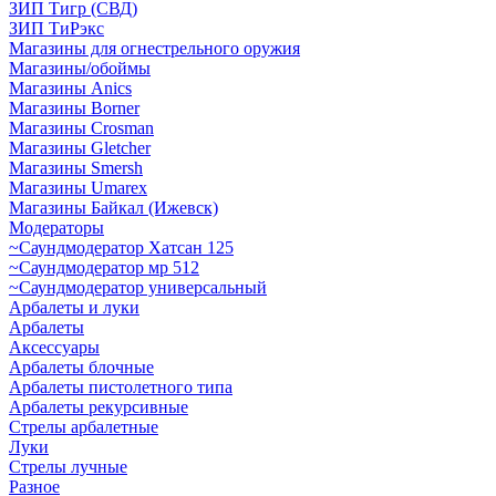
ЗИП Тигр (СВД)
ЗИП ТиРэкс
Магазины для огнестрельного оружия
Магазины/обоймы
Магазины Anics
Магазины Borner
Магазины Crosman
Магазины Gletcher
Магазины Smersh
Магазины Umarex
Магазины Байкал (Ижевск)
Модераторы
~Cаундмодератор Хатсан 125
~Саундмодератор мр 512
~Саундмодератор универсальный
Арбалеты и луки
Арбалеты
Аксессуары
Арбалеты блочные
Арбалеты пистолетного типа
Арбалеты рекурсивные
Стрелы арбалетные
Луки
Стрелы лучные
Разное