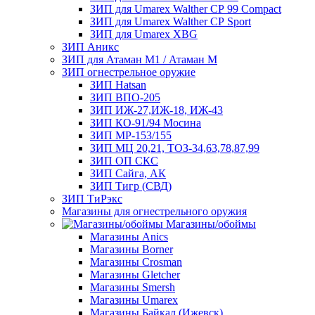
ЗИП для Umarex Walther СР 99 Compact
ЗИП для Umarex Walther СР Sport
ЗИП для Umarex XBG
ЗИП Аникс
ЗИП для Атаман М1 / Атаман М
ЗИП огнестрельное оружие
ЗИП Hatsan
ЗИП ВПО-205
ЗИП ИЖ-27,ИЖ-18, ИЖ-43
ЗИП КО-91/94 Мосина
ЗИП МР-153/155
ЗИП МЦ 20,21, ТОЗ-34,63,78,87,99
ЗИП ОП СКС
ЗИП Сайга, АК
ЗИП Тигр (СВД)
ЗИП ТиРэкс
Магазины для огнестрельного оружия
Магазины/обоймы
Магазины Anics
Магазины Borner
Магазины Crosman
Магазины Gletcher
Магазины Smersh
Магазины Umarex
Магазины Байкал (Ижевск)