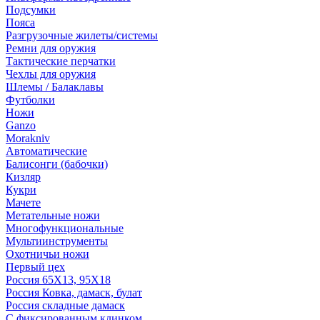
Подсумки
Пояса
Разгрузочные жилеты/системы
Ремни для оружия
Тактические перчатки
Чехлы для оружия
Шлемы / Балаклавы
Футболки
Ножи
Ganzo
Morakniv
Автоматические
Балисонги (бабочки)
Кизляр
Кукри
Мачете
Метательные ножи
Многофункциональные
Мультиинструменты
Охотничьи ножи
Первый цех
Россия 65Х13, 95Х18
Россия Ковка, дамаск, булат
Россия складные дамаск
С фиксированным клинком