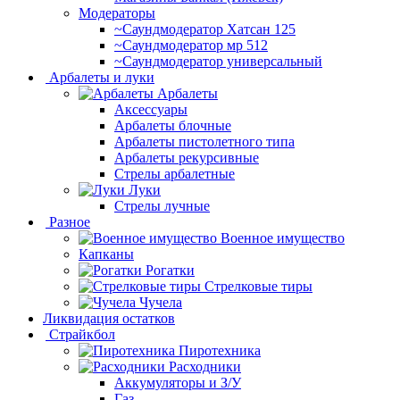
Модераторы
~Cаундмодератор Хатсан 125
~Саундмодератор мр 512
~Саундмодератор универсальный
Арбалеты и луки
Арбалеты
Аксессуары
Арбалеты блочные
Арбалеты пистолетного типа
Арбалеты рекурсивные
Стрелы арбалетные
Луки
Стрелы лучные
Разное
Военное имущество
Капканы
Рогатки
Стрелковые тиры
Чучела
Ликвидация остатков
Страйкбол
Пиротехника
Расходники
Аккумуляторы и З/У
Газ