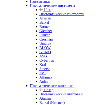
Пневматика
Пневматические пистолеты
Назад
Пневматические пистолеты
Атаман
Baikal
Borner
Gletcher
Stalker
Crosman
Umarex
BLOW
GAMO
ASG
Cybergun
Kral
Smersh
ЗМЗ
Alfamax
Anics
Пневматические винтовки
Назад
Пневматические винтовки
Ataman
Baikal (Ижевск)