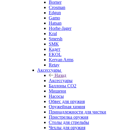
Borner
Crosman
Edgun
Gamo
Hatsan
Horhe-Jager
Kral
Smersh
SMK
Кадет
EKOL
Kervan Arms
Retay
Аксессуары
Назад
Аксессуары
Баллоны СО2
Мишени
Насосы
Обвес для оружия
Оружейная химия
Принадлежности для чистки
Пристрелка оружия
Столы для стрельбы
Чехлы для оружия