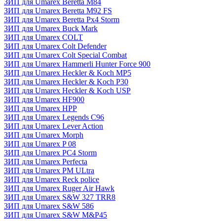
ЗИП для Umarex Beretta M84
ЗИП для Umarex Beretta M92 FS
ЗИП для Umarex Beretta Px4 Storm
ЗИП для Umarex Buck Mark
ЗИП для Umarex COLT
ЗИП для Umarex Colt Defender
ЗИП для Umarex Colt Special Combat
ЗИП для Umarex Hammerli Hunter Force 900
ЗИП для Umarex Heckler & Koch MP5
ЗИП для Umarex Heckler & Koch P30
ЗИП для Umarex Heckler & Koch USP
ЗИП для Umarex HF900
ЗИП для Umarex HPP
ЗИП для Umarex Legends C96
ЗИП для Umarex Lever Action
ЗИП для Umarex Morph
ЗИП для Umarex P 08
ЗИП для Umarex PC4 Storm
ЗИП для Umarex Perfecta
ЗИП для Umarex PM ULtra
ЗИП для Umarex Reck police
ЗИП для Umarex Ruger Air Hawk
ЗИП для Umarex S&W 327 TRR8
ЗИП для Umarex S&W 586
ЗИП для Umarex S&W M&P45