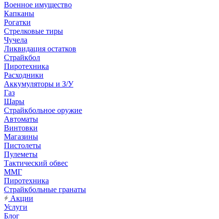
Военное имущество
Капканы
Рогатки
Стрелковые тиры
Чучела
Ликвидация остатков
Страйкбол
Пиротехника
Расходники
Аккумуляторы и З/У
Газ
Шары
Страйкбольное оружие
Автоматы
Винтовки
Магазины
Пистолеты
Пулеметы
Тактический обвес
ММГ
Пиротехника
Страйкбольные гранаты
Акции
Услуги
Блог