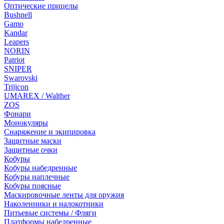
Оптические прицелы
Bushnell
Gamo
Kandar
Leapers
NORIN
Patriot
SNIPER
Swarovski
Trijicon
UMAREX / Walther
ZOS
Фонари
Монокуляры
Снаряжение и экипировка
Защитные маски
Защитные очки
Кобуры
Кобуры набедренные
Кобуры наплечные
Кобуры поясные
Маскировочные ленты для оружия
Наколенники и налокотники
Питьевые системы / Фляги
Платформы набедренные