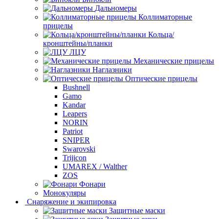
Дальномеры
Коллиматорные
прицелы
Кольца/
кронштейны/планки
ЛЦУ
Механические прицелы
Наглазники
Оптические прицелы
Bushnell
Gamo
Kandar
Leapers
NORIN
Patriot
SNIPER
Swarovski
Trijicon
UMAREX / Walther
ZOS
Фонари
Монокуляры
Снаряжение и экипировка
Защитные маски