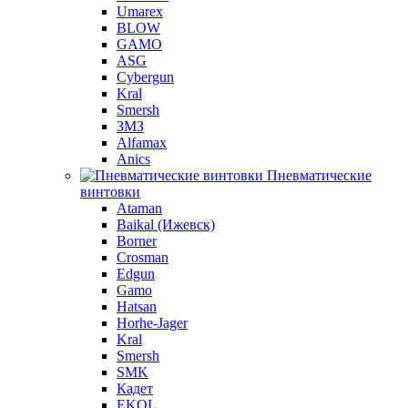
Umarex
BLOW
GAMO
ASG
Cybergun
Kral
Smersh
ЗМЗ
Alfamax
Anics
Пневматические
винтовки
Ataman
Baikal (Ижевск)
Borner
Crosman
Edgun
Gamo
Hatsan
Horhe-Jager
Kral
Smersh
SMK
Кадет
EKOL