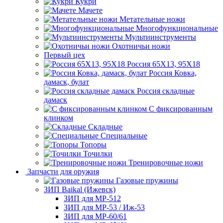
Кукри
Мачете
Метательные ножи
Многофункциональные
Мультиинструменты
Охотничьи ножи
Первый цех
Россия 65Х13, 95Х18
Россия Ковка,
дамаск, булат
Россия складные
дамаск
С фиксированным
клинком
Складные
Специальные
Топоры
Точилки
Тренировочные ножи
Запчасти для оружия
Газовые пружины
ЗИП Baikal (Ижевск)
ЗИП для МР-512
ЗИП для МР-53 / Иж-53
ЗИП для МР-60/61