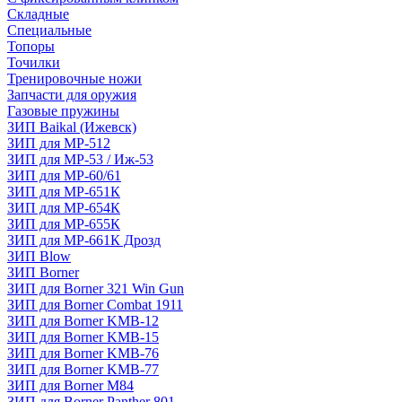
Складные
Специальные
Топоры
Точилки
Тренировочные ножи
Запчасти для оружия
Газовые пружины
ЗИП Baikal (Ижевск)
ЗИП для МР-512
ЗИП для МР-53 / Иж-53
ЗИП для МР-60/61
ЗИП для МР-651К
ЗИП для МР-654К
ЗИП для МР-655К
ЗИП для МР-661К Дрозд
ЗИП Blow
ЗИП Borner
ЗИП для Borner 321 Win Gun
ЗИП для Borner Combat 1911
ЗИП для Borner KMB-12
ЗИП для Borner KMB-15
ЗИП для Borner KMB-76
ЗИП для Borner KMB-77
ЗИП для Borner M84
ЗИП для Borner Panther 801