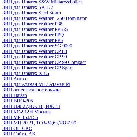
ЗИП для Umarex S&W Military&Police
ЗИП для Umarex SA 177
ЗИП для Umarex Steel Storm
ЗИП для Umarex Walther 1250 Dominator
ЗИП для Umarex Walther P38
ЗИП для Umarex Walther PPK/S
ЗИП для Umarex Walther PPQ
ЗИП для Umarex Walther PPS
ЗИП для Umarex Walther SG 9000
ЗИП для Umarex Walther СР 88
ЗИП для Umarex Walther СР 99
ЗИП для Umarex Walther СР 99 Compact
ЗИП для Umarex Walther СР Sport
ЗИП для Umarex XBG
ЗИП Аникс
ЗИП для Атаман М1 / Атаман М
ЗИП огнестрельное оружие
ЗИП Hatsan
ЗИП ВПО-205
ЗИП ИЖ-27,ИЖ-18, ИЖ-43
ЗИП КО-91/94 Мосина
ЗИП МР-153/155
ЗИП МЦ 20,21, ТОЗ-34,63,78,87,99
ЗИП ОП СКС
ЗИП Сайга, АК