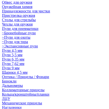
Обвес для оружия
Оружейная химия
Принадлежности для чистки
Пристрелка оружия
Столы для стрельбы
Чехлы для оружия
Пули для пневматики
~Бронебойные пули
~Пули для охоты
~Пули для тира
~Экспансивные пули
Пули 4,5 мм
Пули 5,5 мм
Пули 6,35 мм
Пули 7,62 мм
Пули 9 мм
Шарики 4,5 мм
Оптика / Прицелы / Фонари
Бинокли
Дальномеры
Коллиматорные прицелы
Кольца/кронштейны/планки
ЛЦУ
Механические прицелы
Наглазники