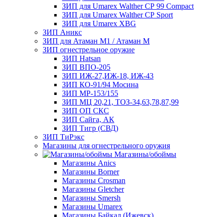
ЗИП для Umarex Walther СР 99 Compact
ЗИП для Umarex Walther СР Sport
ЗИП для Umarex XBG
ЗИП Аникс
ЗИП для Атаман М1 / Атаман М
ЗИП огнестрельное оружие
ЗИП Hatsan
ЗИП ВПО-205
ЗИП ИЖ-27,ИЖ-18, ИЖ-43
ЗИП КО-91/94 Мосина
ЗИП МР-153/155
ЗИП МЦ 20,21, ТОЗ-34,63,78,87,99
ЗИП ОП СКС
ЗИП Сайга, АК
ЗИП Тигр (СВД)
ЗИП ТиРэкс
Магазины для огнестрельного оружия
Магазины/обоймы
Магазины Anics
Магазины Borner
Магазины Crosman
Магазины Gletcher
Магазины Smersh
Магазины Umarex
Магазины Байкал (Ижевск)