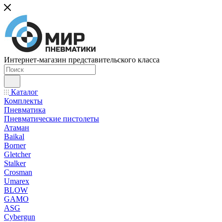
Интернет-магазин представительского класса
Каталог
Комплекты
Пневматика
Пневматические пистолеты
Атаман
Baikal
Borner
Gletcher
Stalker
Crosman
Umarex
BLOW
GAMO
ASG
Cybergun