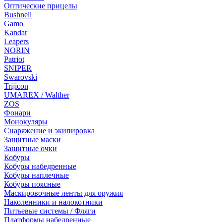
Оптические прицелы
Bushnell
Gamo
Kandar
Leapers
NORIN
Patriot
SNIPER
Swarovski
Trijicon
UMAREX / Walther
ZOS
Фонари
Монокуляры
Снаряжение и экипировка
Защитные маски
Защитные очки
Кобуры
Кобуры набедренные
Кобуры наплечные
Кобуры поясные
Маскировочные ленты для оружия
Наколенники и налокотники
Питьевые системы / Фляги
Платформы набедренные