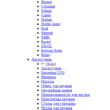
Borner
Crosman
Edgun
Gamo
Hatsan
Horhe-Jager
Kral
Smersh
SMK
Кадет
EKOL
Kervan Arms
Retay
Аксессуары
Назад
Аксессуары
Баллоны СО2
Мишени
Насосы
Обвес для оружия
Оружейная химия
Принадлежности для чистки
Пристрелка оружия
Столы для стрельбы
Чехлы для оружия