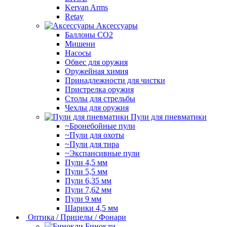
Kervan Arms
Retay
Аксессуары
Баллоны СО2
Мишени
Насосы
Обвес для оружия
Оружейная химия
Принадлежности для чистки
Пристрелка оружия
Столы для стрельбы
Чехлы для оружия
Пули для пневматики
~Бронебойные пули
~Пули для охоты
~Пули для тира
~Экспансивные пули
Пули 4,5 мм
Пули 5,5 мм
Пули 6,35 мм
Пули 7,62 мм
Пули 9 мм
Шарики 4,5 мм
Оптика / Прицелы / Фонари
Бинокли