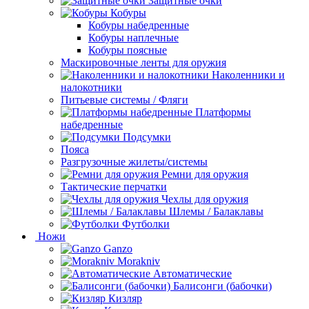
Защитные очки
Кобуры
Кобуры набедренные
Кобуры наплечные
Кобуры поясные
Маскировочные ленты для оружия
Наколенники и
налокотники
Питьевые системы / Фляги
Платформы
набедренные
Подсумки
Пояса
Разгрузочные жилеты/системы
Ремни для оружия
Тактические перчатки
Чехлы для оружия
Шлемы / Балаклавы
Футболки
Ножи
Ganzo
Morakniv
Автоматические
Балисонги (бабочки)
Кизляр