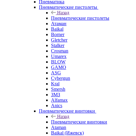
Пневматика
Пневматические пистолеты
Назад
Пневматические пистолеты
Атаман
Baikal
Borner
Gletcher
Stalker
Crosman
Umarex
BLOW
GAMO
ASG
Cybergun
Kral
Smersh
ЗМЗ
Alfamax
Anics
Пневматические винтовки
Назад
Пневматические винтовки
Ataman
Baikal (Ижевск)