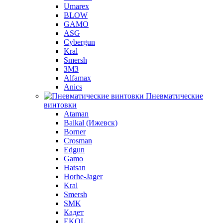
Umarex
BLOW
GAMO
ASG
Cybergun
Kral
Smersh
ЗМЗ
Alfamax
Anics
Пневматические
винтовки
Ataman
Baikal (Ижевск)
Borner
Crosman
Edgun
Gamo
Hatsan
Horhe-Jager
Kral
Smersh
SMK
Кадет
EKOL