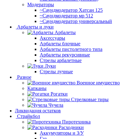
Модераторы
~Cаундмодератор Хатсан 125
~Саундмодератор мр 512
~Саундмодератор универсальный
Арбалеты и луки
Арбалеты
Аксессуары
Арбалеты блочные
Арбалеты пистолетного типа
Арбалеты рекурсивные
Стрелы арбалетные
Луки
Стрелы лучные
Разное
Военное имущество
Капканы
Рогатки
Стрелковые тиры
Чучела
Ликвидация остатков
Страйкбол
Пиротехника
Расходники
Аккумуляторы и З/У
Газ