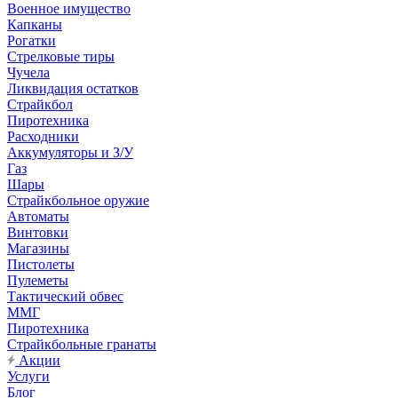
Военное имущество
Капканы
Рогатки
Стрелковые тиры
Чучела
Ликвидация остатков
Страйкбол
Пиротехника
Расходники
Аккумуляторы и З/У
Газ
Шары
Страйкбольное оружие
Автоматы
Винтовки
Магазины
Пистолеты
Пулеметы
Тактический обвес
ММГ
Пиротехника
Страйкбольные гранаты
Акции
Услуги
Блог