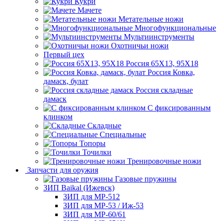
Кукри
Мачете
Метательные ножи
Многофункциональные
Мультиинструменты
Охотничьи ножи
Первый цех
Россия 65Х13, 95Х18
Россия Ковка,
дамаск, булат
Россия складные
дамаск
С фиксированным
клинком
Складные
Специальные
Топоры
Точилки
Тренировочные ножи
Запчасти для оружия
Газовые пружины
ЗИП Baikal (Ижевск)
ЗИП для МР-512
ЗИП для МР-53 / Иж-53
ЗИП для МР-60/61