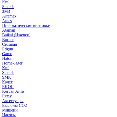
Kral
Smersh
ЗМЗ
Alfamax
Anics
Пневматические винтовки
Ataman
Baikal (Ижевск)
Borner
Crosman
Edgun
Gamo
Hatsan
Horhe-Jager
Kral
Smersh
SMK
Кадет
EKOL
Kervan Arms
Retay
Аксессуары
Баллоны СО2
Мишени
Насосы