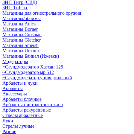
ЗИП Тигр (СВД)
ЗИП ТиРэкс
Магазины для огнестрельного оружия
Магазины/обоймы
Магазины Anics
Магазины Borner
Магазины Crosman
Магазины Gletcher
Магазины Smersh
Магазины Umarex
Магазины Байкал (Ижевск)
Модераторы
~Cаундмодератор Хатсан 125
~Саундмодератор мр 512
~Саундмодератор универсальный
Арбалеты и луки
Арбалеты
Аксессуары
Арбалеты блочные
Арбалеты пистолетного типа
Арбалеты рекурсивные
Стрелы арбалетные
Луки
Стрелы лучные
Разное