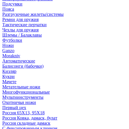
Подсумки
Пояса
Разгрузочные жилеты/системы
Ремни для оружия
Тактические перчатки
Чехлы для оружия
Шлемы / Балаклавы
Футболки
Ножи
Ganzo
Morakniv
Автоматические
Балисонги (бабочки)
Кизляр
Кукри
Мачете
Метательные ножи
Многофункциональные
Мультиинструменты
Охотничьи ножи
Первый цех
Россия 65Х13, 95Х18
Россия Ковка, дамаск, булат
Россия складные дамаск
С фиксированным клинком