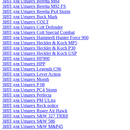
ЗИП для Umarex Beretta M84
ЗИП для Umarex Beretta M92 FS
ЗИП для Umarex Beretta Px4 Storm
ЗИП для Umarex Buck Mark
ЗИП для Umarex COLT
ЗИП для Umarex Colt Defender
ЗИП для Umarex Colt Special Combat
ЗИП для Umarex Hammerli Hunter Force 900
ЗИП для Umarex Heckler & Koch MP5
ЗИП для Umarex Heckler & Koch P30
ЗИП для Umarex Heckler & Koch USP
ЗИП для Umarex HF900
ЗИП для Umarex HPP
ЗИП для Umarex Legends C96
ЗИП для Umarex Lever Action
ЗИП для Umarex Morph
ЗИП для Umarex P 08
ЗИП для Umarex PC4 Storm
ЗИП для Umarex Perfecta
ЗИП для Umarex PM ULtra
ЗИП для Umarex Reck police
ЗИП для Umarex Ruger Air Hawk
ЗИП для Umarex S&W 327 TRR8
ЗИП для Umarex S&W 586
ЗИП для Umarex S&W M&P45