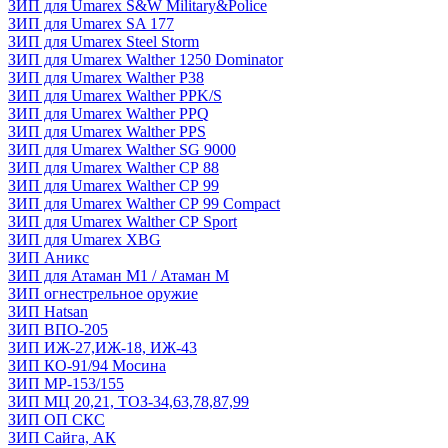
ЗИП для Umarex S&W Military&Police
ЗИП для Umarex SA 177
ЗИП для Umarex Steel Storm
ЗИП для Umarex Walther 1250 Dominator
ЗИП для Umarex Walther P38
ЗИП для Umarex Walther PPK/S
ЗИП для Umarex Walther PPQ
ЗИП для Umarex Walther PPS
ЗИП для Umarex Walther SG 9000
ЗИП для Umarex Walther СР 88
ЗИП для Umarex Walther СР 99
ЗИП для Umarex Walther СР 99 Compact
ЗИП для Umarex Walther СР Sport
ЗИП для Umarex XBG
ЗИП Аникс
ЗИП для Атаман М1 / Атаман М
ЗИП огнестрельное оружие
ЗИП Hatsan
ЗИП ВПО-205
ЗИП ИЖ-27,ИЖ-18, ИЖ-43
ЗИП КО-91/94 Мосина
ЗИП МР-153/155
ЗИП МЦ 20,21, ТОЗ-34,63,78,87,99
ЗИП ОП СКС
ЗИП Сайга, АК