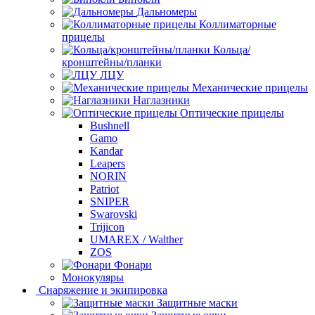
Дальномеры
Коллиматорные
прицелы
Кольца/
кронштейны/планки
ЛЦУ
Механические прицелы
Наглазники
Оптические прицелы
Bushnell
Gamo
Kandar
Leapers
NORIN
Patriot
SNIPER
Swarovski
Trijicon
UMAREX / Walther
ZOS
Фонари
Монокуляры
Снаряжение и экипировка
Защитные маски