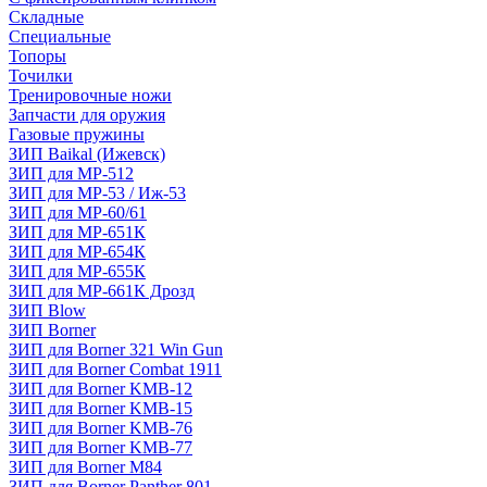
Складные
Специальные
Топоры
Точилки
Тренировочные ножи
Запчасти для оружия
Газовые пружины
ЗИП Baikal (Ижевск)
ЗИП для МР-512
ЗИП для МР-53 / Иж-53
ЗИП для МР-60/61
ЗИП для МР-651К
ЗИП для МР-654К
ЗИП для МР-655К
ЗИП для МР-661К Дрозд
ЗИП Blow
ЗИП Borner
ЗИП для Borner 321 Win Gun
ЗИП для Borner Combat 1911
ЗИП для Borner KMB-12
ЗИП для Borner KMB-15
ЗИП для Borner KMB-76
ЗИП для Borner KMB-77
ЗИП для Borner M84
ЗИП для Borner Panther 801