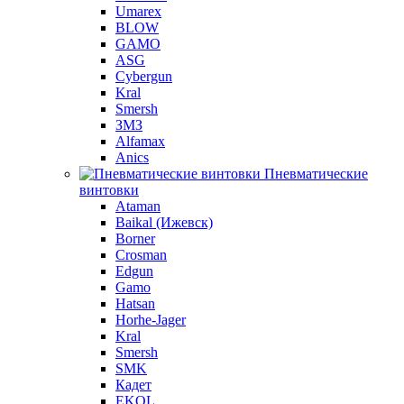
Umarex
BLOW
GAMO
ASG
Cybergun
Kral
Smersh
ЗМЗ
Alfamax
Anics
Пневматические
винтовки
Ataman
Baikal (Ижевск)
Borner
Crosman
Edgun
Gamo
Hatsan
Horhe-Jager
Kral
Smersh
SMK
Кадет
EKOL