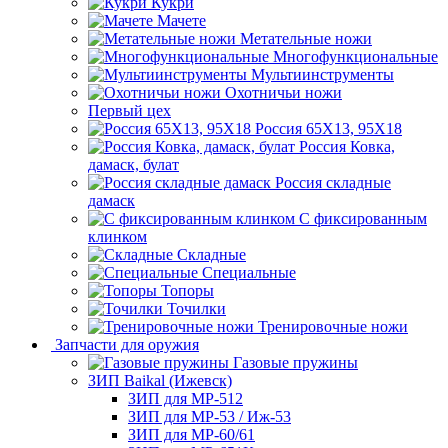
Кукри
Мачете
Метательные ножи
Многофункциональные
Мультиинструменты
Охотничьи ножи
Первый цех
Россия 65Х13, 95Х18
Россия Ковка,
дамаск, булат
Россия складные
дамаск
С фиксированным
клинком
Складные
Специальные
Топоры
Точилки
Тренировочные ножи
Запчасти для оружия
Газовые пружины
ЗИП Baikal (Ижевск)
ЗИП для МР-512
ЗИП для МР-53 / Иж-53
ЗИП для МР-60/61