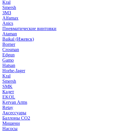
Kral
Smersh
ЗМЗ
Alfamax
Anics
Пневматические винтовки
Ataman
Baikal (Ижевск)
Borner
Crosman
Edgun
Gamo
Hatsan
Horhe-Jager
Kral
Smersh
SMK
Кадет
EKOL
Kervan Arms
Retay
Аксессуары
Баллоны СО2
Мишени
Насосы