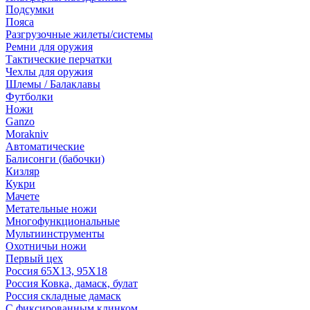
Подсумки
Пояса
Разгрузочные жилеты/системы
Ремни для оружия
Тактические перчатки
Чехлы для оружия
Шлемы / Балаклавы
Футболки
Ножи
Ganzo
Morakniv
Автоматические
Балисонги (бабочки)
Кизляр
Кукри
Мачете
Метательные ножи
Многофункциональные
Мультиинструменты
Охотничьи ножи
Первый цех
Россия 65Х13, 95Х18
Россия Ковка, дамаск, булат
Россия складные дамаск
С фиксированным клинком