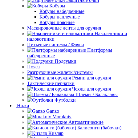
Защитные очки
Кобуры
Кобуры набедренные
Кобуры наплечные
Кобуры поясные
Маскировочные ленты для оружия
Наколенники и
налокотники
Питьевые системы / Фляги
Платформы
набедренные
Подсумки
Пояса
Разгрузочные жилеты/системы
Ремни для оружия
Тактические перчатки
Чехлы для оружия
Шлемы / Балаклавы
Футболки
Ножи
Ganzo
Morakniv
Автоматические
Балисонги (бабочки)
Кизляр