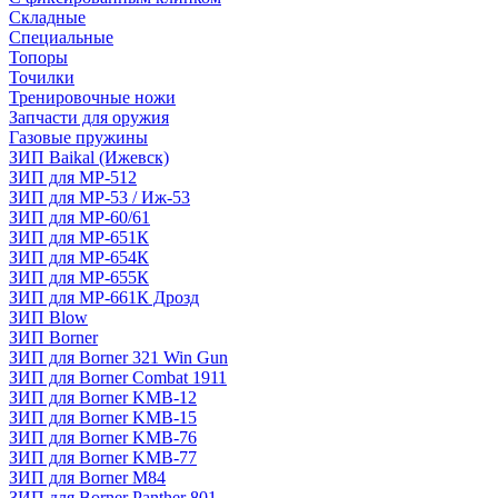
Складные
Специальные
Топоры
Точилки
Тренировочные ножи
Запчасти для оружия
Газовые пружины
ЗИП Baikal (Ижевск)
ЗИП для МР-512
ЗИП для МР-53 / Иж-53
ЗИП для МР-60/61
ЗИП для МР-651К
ЗИП для МР-654К
ЗИП для МР-655К
ЗИП для МР-661К Дрозд
ЗИП Blow
ЗИП Borner
ЗИП для Borner 321 Win Gun
ЗИП для Borner Combat 1911
ЗИП для Borner KMB-12
ЗИП для Borner KMB-15
ЗИП для Borner KMB-76
ЗИП для Borner KMB-77
ЗИП для Borner M84
ЗИП для Borner Panther 801