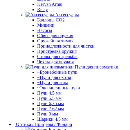
Kervan Arms
Retay
Аксессуары
Баллоны СО2
Мишени
Насосы
Обвес для оружия
Оружейная химия
Принадлежности для чистки
Пристрелка оружия
Столы для стрельбы
Чехлы для оружия
Пули для пневматики
~Бронебойные пули
~Пули для охоты
~Пули для тира
~Экспансивные пули
Пули 4,5 мм
Пули 5,5 мм
Пули 6,35 мм
Пули 7,62 мм
Пули 9 мм
Шарики 4,5 мм
Оптика / Прицелы / Фонари
Бинокли