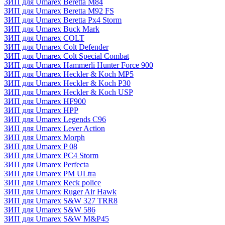
ЗИП для Umarex Beretta M84
ЗИП для Umarex Beretta M92 FS
ЗИП для Umarex Beretta Px4 Storm
ЗИП для Umarex Buck Mark
ЗИП для Umarex COLT
ЗИП для Umarex Colt Defender
ЗИП для Umarex Colt Special Combat
ЗИП для Umarex Hammerli Hunter Force 900
ЗИП для Umarex Heckler & Koch MP5
ЗИП для Umarex Heckler & Koch P30
ЗИП для Umarex Heckler & Koch USP
ЗИП для Umarex HF900
ЗИП для Umarex HPP
ЗИП для Umarex Legends C96
ЗИП для Umarex Lever Action
ЗИП для Umarex Morph
ЗИП для Umarex P 08
ЗИП для Umarex PC4 Storm
ЗИП для Umarex Perfecta
ЗИП для Umarex PM ULtra
ЗИП для Umarex Reck police
ЗИП для Umarex Ruger Air Hawk
ЗИП для Umarex S&W 327 TRR8
ЗИП для Umarex S&W 586
ЗИП для Umarex S&W M&P45