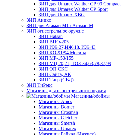
ЗИП для Umarex Walther СР 99 Compact
ЗИП для Umarex Walther СР Sport
ЗИП для Umarex XBG
ЗИП Аникс
ЗИП для Атаман М1 / Атаман М
ЗИП огнестрельное оружие
ЗИП Hatsan
ЗИП ВПО-205
ЗИП ИЖ-27,ИЖ-18, ИЖ-43
ЗИП КО-91/94 Мосина
ЗИП МР-153/155
ЗИП МЦ 20,21, ТОЗ-34,63,78,87,99
ЗИП ОП СКС
ЗИП Сайга, АК
ЗИП Тигр (СВД)
ЗИП ТиРэкс
Магазины для огнестрельного оружия
Магазины/обоймы
Магазины Anics
Магазины Borner
Магазины Crosman
Магазины Gletcher
Магазины Smersh
Магазины Umarex
Магазины Байкал (Ижевск)