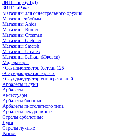
ЗИП Тигр (СВД)
ЗИП ТиРэкс
Магазины для огнестрельного оружия
Магазины/обоймы
Магазины Anics
Магазины Borner
Магазины Crosman
Магазины Gletcher
Магазины Smersh
Магазины Umarex
Магазины Байкал (Ижевск)
Модераторы
~Cаундмодератор Хатсан 125
~Саундмодератор мр 512
~Саундмодератор универсальный
Арбалеты и луки
Арбалеты
Аксессуары
Арбалеты блочные
Арбалеты пистолетного типа
Арбалеты рекурсивные
Стрелы арбалетные
Луки
Стрелы лучные
Разное