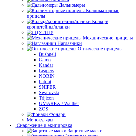
Дальномеры
Коллиматорные
прицелы
Кольца/
кронштейны/планки
ЛЦУ
Механические прицелы
Наглазники
Оптические прицелы
Bushnell
Gamo
Kandar
Leapers
NORIN
Patriot
SNIPER
Swarovski
Trijicon
UMAREX / Walther
ZOS
Фонари
Монокуляры
Снаряжение и экипировка
Защитные маски