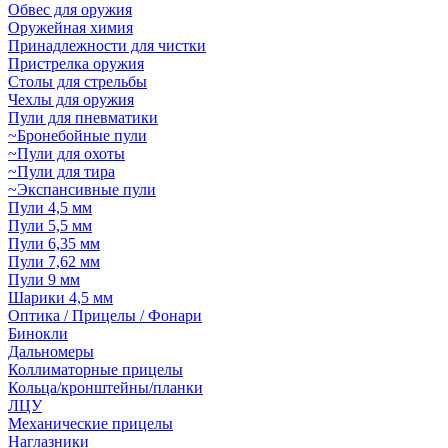
Обвес для оружия
Оружейная химия
Принадлежности для чистки
Пристрелка оружия
Столы для стрельбы
Чехлы для оружия
Пули для пневматики
~Бронебойные пули
~Пули для охоты
~Пули для тира
~Экспансивные пули
Пули 4,5 мм
Пули 5,5 мм
Пули 6,35 мм
Пули 7,62 мм
Пули 9 мм
Шарики 4,5 мм
Оптика / Прицелы / Фонари
Бинокли
Дальномеры
Коллиматорные прицелы
Кольца/кронштейны/планки
ЛЦУ
Механические прицелы
Наглазники