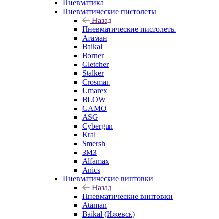
Пневматика
Пневматические пистолеты
Назад
Пневматические пистолеты
Атаман
Baikal
Borner
Gletcher
Stalker
Crosman
Umarex
BLOW
GAMO
ASG
Cybergun
Kral
Smersh
ЗМЗ
Alfamax
Anics
Пневматические винтовки
Назад
Пневматические винтовки
Ataman
Baikal (Ижевск)