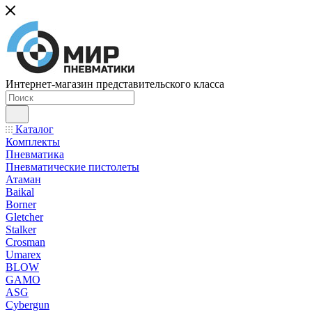
Интернет-магазин представительского класса
Каталог
Комплекты
Пневматика
Пневматические пистолеты
Атаман
Baikal
Borner
Gletcher
Stalker
Crosman
Umarex
BLOW
GAMO
ASG
Cybergun