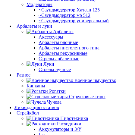
Модераторы
~Cаундмодератор Хатсан 125
~Саундмодератор мр 512
~Саундмодератор универсальный
Арбалеты и луки
Арбалеты
Аксессуары
Арбалеты блочные
Арбалеты пистолетного типа
Арбалеты рекурсивные
Стрелы арбалетные
Луки
Стрелы лучные
Разное
Военное имущество
Капканы
Рогатки
Стрелковые тиры
Чучела
Ликвидация остатков
Страйкбол
Пиротехника
Расходники
Аккумуляторы и З/У
Газ