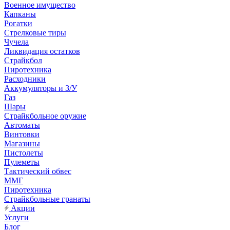
Военное имущество
Капканы
Рогатки
Стрелковые тиры
Чучела
Ликвидация остатков
Страйкбол
Пиротехника
Расходники
Аккумуляторы и З/У
Газ
Шары
Страйкбольное оружие
Автоматы
Винтовки
Магазины
Пистолеты
Пулеметы
Тактический обвес
ММГ
Пиротехника
Страйкбольные гранаты
Акции
Услуги
Блог