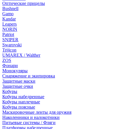
Оптические прицелы
Bushnell
Gamo
Kandar
Leapers
NORIN
Patriot
SNIPER
Swarovski
Trijicon
UMAREX / Walther
ZOS
Фонари
Монокуляры
Снаряжение и экипировка
Защитные маски
Защитные очки
Кобуры
Кобуры набедренные
Кобуры наплечные
Кобуры поясные
Маскировочные ленты для оружия
Наколенники и налокотники
Питьевые системы / Фляги
Платформы набедренные