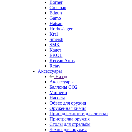
Borner
Crosman
Edgun
Gamo
Hatsan
Horhe-Jager
Kral
Smersh
SMK
Кадет
EKOL
Kervan Arms
Retay
Аксессуары
Назад
Аксессуары
Баллоны СО2
Мишени
Насосы
Обвес для оружия
Оружейная химия
Принадлежности для чистки
Пристрелка оружия
Столы для стрельбы
Чехлы для оружия