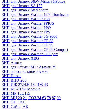
ЗИП для Umarex S&W Military&Police
ЗИП для Umarex SA 177
ЗИП для Umarex Steel Storm
ЗИП для Umarex Walther 1250 Dominator
ЗИП для Umarex Walther P38
ЗИП для Umarex Walther PPK/S
ЗИП для Umarex Walther PPQ
ЗИП для Umarex Walther PPS
ЗИП для Umarex Walther SG 9000
ЗИП для Umarex Walther СР 88
ЗИП для Umarex Walther СР 99
ЗИП для Umarex Walther СР 99 Compact
ЗИП для Umarex Walther СР Sport
ЗИП для Umarex XBG
ЗИП Аникс
ЗИП для Атаман М1 / Атаман М
ЗИП огнестрельное оружие
ЗИП Hatsan
ЗИП ВПО-205
ЗИП ИЖ-27,ИЖ-18, ИЖ-43
ЗИП КО-91/94 Мосина
ЗИП МР-153/155
ЗИП МЦ 20,21, ТОЗ-34,63,78,87,99
ЗИП ОП СКС
ЗИП Сайга, АК