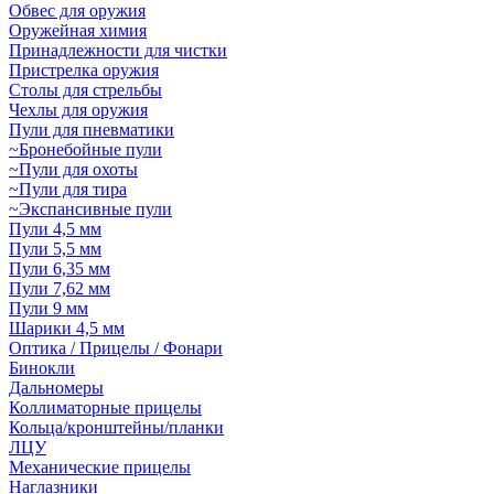
Обвес для оружия
Оружейная химия
Принадлежности для чистки
Пристрелка оружия
Столы для стрельбы
Чехлы для оружия
Пули для пневматики
~Бронебойные пули
~Пули для охоты
~Пули для тира
~Экспансивные пули
Пули 4,5 мм
Пули 5,5 мм
Пули 6,35 мм
Пули 7,62 мм
Пули 9 мм
Шарики 4,5 мм
Оптика / Прицелы / Фонари
Бинокли
Дальномеры
Коллиматорные прицелы
Кольца/кронштейны/планки
ЛЦУ
Механические прицелы
Наглазники