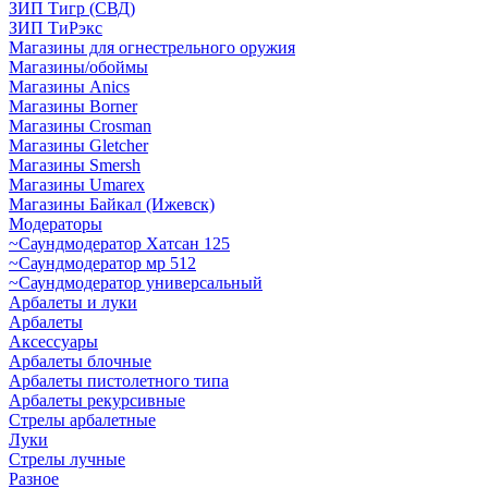
ЗИП Тигр (СВД)
ЗИП ТиРэкс
Магазины для огнестрельного оружия
Магазины/обоймы
Магазины Anics
Магазины Borner
Магазины Crosman
Магазины Gletcher
Магазины Smersh
Магазины Umarex
Магазины Байкал (Ижевск)
Модераторы
~Cаундмодератор Хатсан 125
~Саундмодератор мр 512
~Саундмодератор универсальный
Арбалеты и луки
Арбалеты
Аксессуары
Арбалеты блочные
Арбалеты пистолетного типа
Арбалеты рекурсивные
Стрелы арбалетные
Луки
Стрелы лучные
Разное