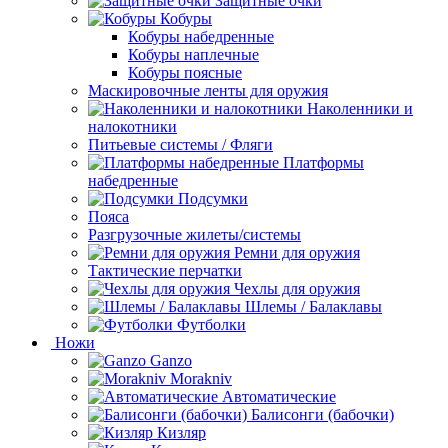
Защитные очки
Кобуры
Кобуры набедренные
Кобуры наплечные
Кобуры поясные
Маскировочные ленты для оружия
Наколенники и
налокотники
Питьевые системы / Фляги
Платформы
набедренные
Подсумки
Пояса
Разгрузочные жилеты/системы
Ремни для оружия
Тактические перчатки
Чехлы для оружия
Шлемы / Балаклавы
Футболки
Ножи
Ganzo
Morakniv
Автоматические
Балисонги (бабочки)
Кизляр