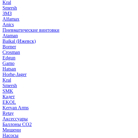
Kral
Smersh
ЗМЗ
Alfamax
Anics
Пневматические винтовки
Ataman
Baikal (Ижевск)
Borner
Crosman
Edgun
Gamo
Hatsan
Horhe-Jager
Kral
Smersh
SMK
Кадет
EKOL
Kervan Arms
Retay
Аксессуары
Баллоны СО2
Мишени
Насосы