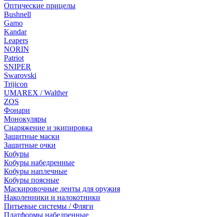
Оптические прицелы
Bushnell
Gamo
Kandar
Leapers
NORIN
Patriot
SNIPER
Swarovski
Trijicon
UMAREX / Walther
ZOS
Фонари
Монокуляры
Снаряжение и экипировка
Защитные маски
Защитные очки
Кобуры
Кобуры набедренные
Кобуры наплечные
Кобуры поясные
Маскировочные ленты для оружия
Наколенники и налокотники
Питьевые системы / Фляги
Платформы набедренные