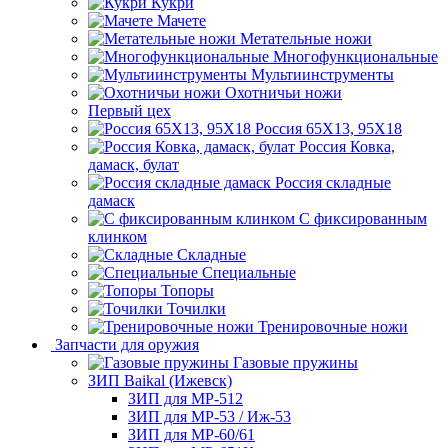
Кукри
Мачете
Метательные ножи
Многофункциональные
Мультиинструменты
Охотничьи ножи
Первый цех
Россия 65Х13, 95Х18
Россия Ковка,
дамаск, булат
Россия складные
дамаск
С фиксированным
клинком
Складные
Специальные
Топоры
Точилки
Тренировочные ножи
Запчасти для оружия
Газовые пружины
ЗИП Baikal (Ижевск)
ЗИП для МР-512
ЗИП для МР-53 / Иж-53
ЗИП для МР-60/61