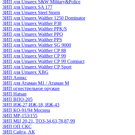
ЗИП для Umarex S&W Military&Police
ЗИП для Umarex SA 177
ЗИП для Umarex Steel Storm
ЗИП для Umarex Walther 1250 Dominator
ЗИП для Umarex Walther P38
ЗИП для Umarex Walther PPK/S
ЗИП для Umarex Walther PPQ
ЗИП для Umarex Walther PPS
ЗИП для Umarex Walther SG 9000
ЗИП для Umarex Walther СР 88
ЗИП для Umarex Walther СР 99
ЗИП для Umarex Walther СР 99 Compact
ЗИП для Umarex Walther СР Sport
ЗИП для Umarex XBG
ЗИП Аникс
ЗИП для Атаман М1 / Атаман М
ЗИП огнестрельное оружие
ЗИП Hatsan
ЗИП ВПО-205
ЗИП ИЖ-27,ИЖ-18, ИЖ-43
ЗИП КО-91/94 Мосина
ЗИП МР-153/155
ЗИП МЦ 20,21, ТОЗ-34,63,78,87,99
ЗИП ОП СКС
ЗИП Сайга, АК