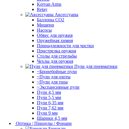
Kervan Arms
Retay
Аксессуары
Баллоны СО2
Мишени
Насосы
Обвес для оружия
Оружейная химия
Принадлежности для чистки
Пристрелка оружия
Столы для стрельбы
Чехлы для оружия
Пули для пневматики
~Бронебойные пули
~Пули для охоты
~Пули для тира
~Экспансивные пули
Пули 4,5 мм
Пули 5,5 мм
Пули 6,35 мм
Пули 7,62 мм
Пули 9 мм
Шарики 4,5 мм
Оптика / Прицелы / Фонари
Бинокли