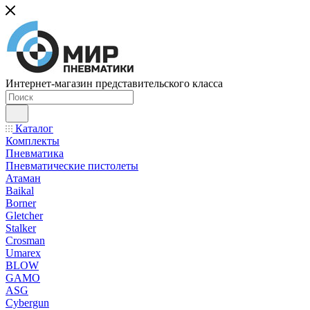
Интернет-магазин представительского класса
Каталог
Комплекты
Пневматика
Пневматические пистолеты
Атаман
Baikal
Borner
Gletcher
Stalker
Crosman
Umarex
BLOW
GAMO
ASG
Cybergun