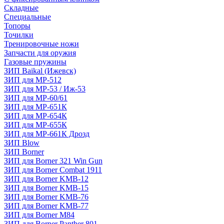
Складные
Специальные
Топоры
Точилки
Тренировочные ножи
Запчасти для оружия
Газовые пружины
ЗИП Baikal (Ижевск)
ЗИП для МР-512
ЗИП для МР-53 / Иж-53
ЗИП для МР-60/61
ЗИП для МР-651К
ЗИП для МР-654К
ЗИП для МР-655К
ЗИП для МР-661К Дрозд
ЗИП Blow
ЗИП Borner
ЗИП для Borner 321 Win Gun
ЗИП для Borner Combat 1911
ЗИП для Borner KMB-12
ЗИП для Borner KMB-15
ЗИП для Borner KMB-76
ЗИП для Borner KMB-77
ЗИП для Borner M84
ЗИП для Borner Panther 801