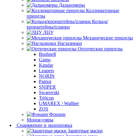
Дальномеры
Коллиматорные
прицелы
Кольца/
кронштейны/планки
ЛЦУ
Механические прицелы
Наглазники
Оптические прицелы
Bushnell
Gamo
Kandar
Leapers
NORIN
Patriot
SNIPER
Swarovski
Trijicon
UMAREX / Walther
ZOS
Фонари
Монокуляры
Снаряжение и экипировка
Защитные маски