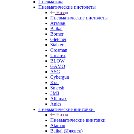
Пневматика
Пневматические пистолеты
Назад
Пневматические пистолеты
Атаман
Baikal
Borner
Gletcher
Stalker
Crosman
Umarex
BLOW
GAMO
ASG
Cybergun
Kral
Smersh
ЗМЗ
Alfamax
Anics
Пневматические винтовки
Назад
Пневматические винтовки
Ataman
Baikal (Ижевск)