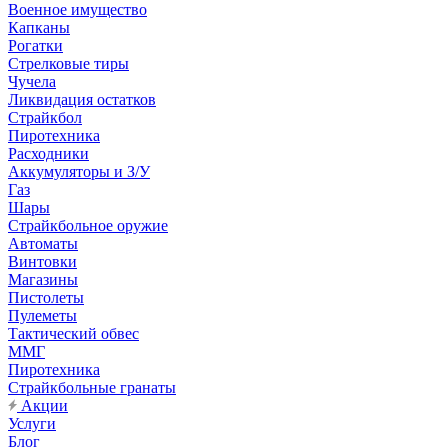
Военное имущество
Капканы
Рогатки
Стрелковые тиры
Чучела
Ликвидация остатков
Страйкбол
Пиротехника
Расходники
Аккумуляторы и З/У
Газ
Шары
Страйкбольное оружие
Автоматы
Винтовки
Магазины
Пистолеты
Пулеметы
Тактический обвес
ММГ
Пиротехника
Страйкбольные гранаты
Акции
Услуги
Блог