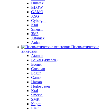
Umarex
BLOW
GAMO
ASG
Cybergun
Kral
Smersh
ЗМЗ
Alfamax
Anics
Пневматические
винтовки
Ataman
Baikal (Ижевск)
Borner
Crosman
Edgun
Gamo
Hatsan
Horhe-Jager
Kral
Smersh
SMK
Кадет
EKOL