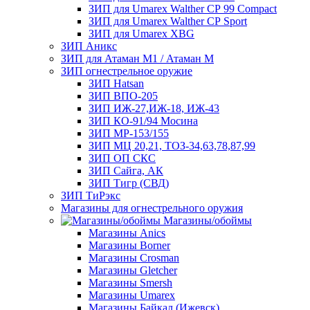
ЗИП для Umarex Walther СР 99 Compact
ЗИП для Umarex Walther СР Sport
ЗИП для Umarex XBG
ЗИП Аникс
ЗИП для Атаман М1 / Атаман М
ЗИП огнестрельное оружие
ЗИП Hatsan
ЗИП ВПО-205
ЗИП ИЖ-27,ИЖ-18, ИЖ-43
ЗИП КО-91/94 Мосина
ЗИП МР-153/155
ЗИП МЦ 20,21, ТОЗ-34,63,78,87,99
ЗИП ОП СКС
ЗИП Сайга, АК
ЗИП Тигр (СВД)
ЗИП ТиРэкс
Магазины для огнестрельного оружия
Магазины/обоймы
Магазины Anics
Магазины Borner
Магазины Crosman
Магазины Gletcher
Магазины Smersh
Магазины Umarex
Магазины Байкал (Ижевск)