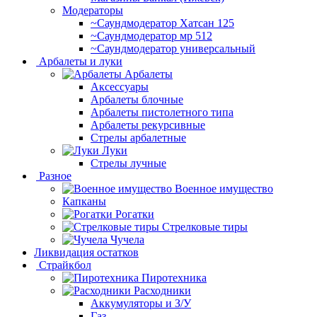
Модераторы
~Cаундмодератор Хатсан 125
~Саундмодератор мр 512
~Саундмодератор универсальный
Арбалеты и луки
Арбалеты
Аксессуары
Арбалеты блочные
Арбалеты пистолетного типа
Арбалеты рекурсивные
Стрелы арбалетные
Луки
Стрелы лучные
Разное
Военное имущество
Капканы
Рогатки
Стрелковые тиры
Чучела
Ликвидация остатков
Страйкбол
Пиротехника
Расходники
Аккумуляторы и З/У
Газ