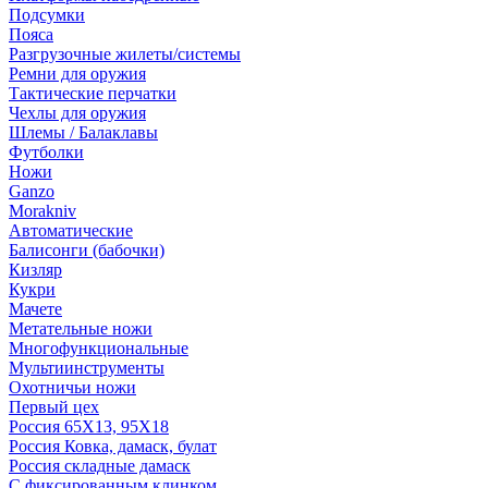
Подсумки
Пояса
Разгрузочные жилеты/системы
Ремни для оружия
Тактические перчатки
Чехлы для оружия
Шлемы / Балаклавы
Футболки
Ножи
Ganzo
Morakniv
Автоматические
Балисонги (бабочки)
Кизляр
Кукри
Мачете
Метательные ножи
Многофункциональные
Мультиинструменты
Охотничьи ножи
Первый цех
Россия 65Х13, 95Х18
Россия Ковка, дамаск, булат
Россия складные дамаск
С фиксированным клинком