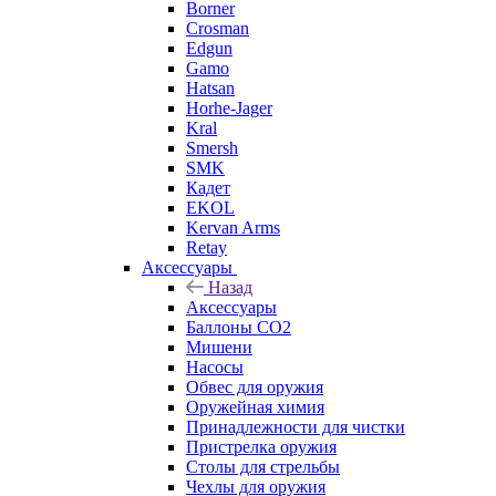
Borner
Crosman
Edgun
Gamo
Hatsan
Horhe-Jager
Kral
Smersh
SMK
Кадет
EKOL
Kervan Arms
Retay
Аксессуары
Назад
Аксессуары
Баллоны СО2
Мишени
Насосы
Обвес для оружия
Оружейная химия
Принадлежности для чистки
Пристрелка оружия
Столы для стрельбы
Чехлы для оружия