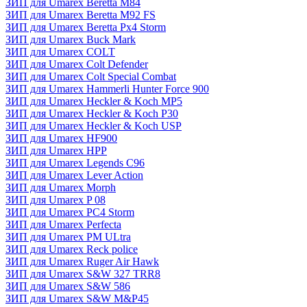
ЗИП для Umarex Beretta M84
ЗИП для Umarex Beretta M92 FS
ЗИП для Umarex Beretta Px4 Storm
ЗИП для Umarex Buck Mark
ЗИП для Umarex COLT
ЗИП для Umarex Colt Defender
ЗИП для Umarex Colt Special Combat
ЗИП для Umarex Hammerli Hunter Force 900
ЗИП для Umarex Heckler & Koch MP5
ЗИП для Umarex Heckler & Koch P30
ЗИП для Umarex Heckler & Koch USP
ЗИП для Umarex HF900
ЗИП для Umarex HPP
ЗИП для Umarex Legends C96
ЗИП для Umarex Lever Action
ЗИП для Umarex Morph
ЗИП для Umarex P 08
ЗИП для Umarex PC4 Storm
ЗИП для Umarex Perfecta
ЗИП для Umarex PM ULtra
ЗИП для Umarex Reck police
ЗИП для Umarex Ruger Air Hawk
ЗИП для Umarex S&W 327 TRR8
ЗИП для Umarex S&W 586
ЗИП для Umarex S&W M&P45