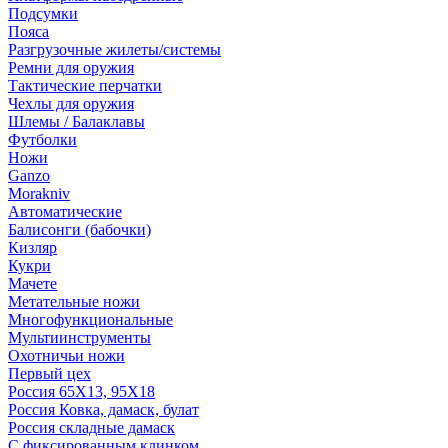
Подсумки
Пояса
Разгрузочные жилеты/системы
Ремни для оружия
Тактические перчатки
Чехлы для оружия
Шлемы / Балаклавы
Футболки
Ножи
Ganzo
Morakniv
Автоматические
Балисонги (бабочки)
Кизляр
Кукри
Мачете
Метательные ножи
Многофункциональные
Мультиинструменты
Охотничьи ножи
Первый цех
Россия 65Х13, 95Х18
Россия Ковка, дамаск, булат
Россия складные дамаск
С фиксированным клинком