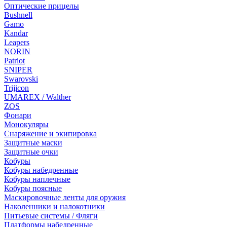
Оптические прицелы
Bushnell
Gamo
Kandar
Leapers
NORIN
Patriot
SNIPER
Swarovski
Trijicon
UMAREX / Walther
ZOS
Фонари
Монокуляры
Снаряжение и экипировка
Защитные маски
Защитные очки
Кобуры
Кобуры набедренные
Кобуры наплечные
Кобуры поясные
Маскировочные ленты для оружия
Наколенники и налокотники
Питьевые системы / Фляги
Платформы набедренные