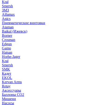
Kral
Smersh
ЗМЗ
Alfamax
Anics
Пневматические винтовки
Ataman
Baikal (Ижевск)
Borner
Crosman
Edgun
Gamo
Hatsan
Horhe-Jager
Kral
Smersh
SMK
Кадет
EKOL
Kervan Arms
Retay
Аксессуары
Баллоны СО2
Мишени
Насосы