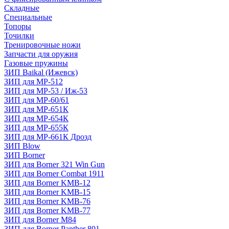
Складные
Специальные
Топоры
Точилки
Тренировочные ножи
Запчасти для оружия
Газовые пружины
ЗИП Baikal (Ижевск)
ЗИП для МР-512
ЗИП для МР-53 / Иж-53
ЗИП для МР-60/61
ЗИП для МР-651К
ЗИП для МР-654К
ЗИП для МР-655К
ЗИП для МР-661К Дрозд
ЗИП Blow
ЗИП Borner
ЗИП для Borner 321 Win Gun
ЗИП для Borner Combat 1911
ЗИП для Borner KMB-12
ЗИП для Borner KMB-15
ЗИП для Borner KMB-76
ЗИП для Borner KMB-77
ЗИП для Borner M84
ЗИП для Borner Panther 801