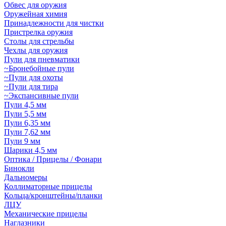
Обвес для оружия
Оружейная химия
Принадлежности для чистки
Пристрелка оружия
Столы для стрельбы
Чехлы для оружия
Пули для пневматики
~Бронебойные пули
~Пули для охоты
~Пули для тира
~Экспансивные пули
Пули 4,5 мм
Пули 5,5 мм
Пули 6,35 мм
Пули 7,62 мм
Пули 9 мм
Шарики 4,5 мм
Оптика / Прицелы / Фонари
Бинокли
Дальномеры
Коллиматорные прицелы
Кольца/кронштейны/планки
ЛЦУ
Механические прицелы
Наглазники