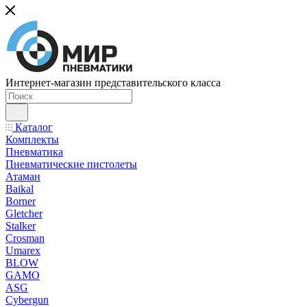
Интернет-магазин представительского класса
Каталог
Комплекты
Пневматика
Пневматические пистолеты
Атаман
Baikal
Borner
Gletcher
Stalker
Crosman
Umarex
BLOW
GAMO
ASG
Cybergun