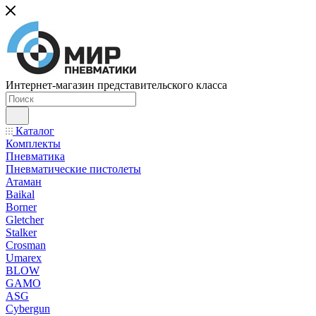
Интернет-магазин представительского класса
Каталог
Комплекты
Пневматика
Пневматические пистолеты
Атаман
Baikal
Borner
Gletcher
Stalker
Crosman
Umarex
BLOW
GAMO
ASG
Cybergun