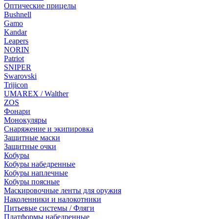
Оптические прицелы
Bushnell
Gamo
Kandar
Leapers
NORIN
Patriot
SNIPER
Swarovski
Trijicon
UMAREX / Walther
ZOS
Фонари
Монокуляры
Снаряжение и экипировка
Защитные маски
Защитные очки
Кобуры
Кобуры набедренные
Кобуры наплечные
Кобуры поясные
Маскировочные ленты для оружия
Наколенники и налокотники
Питьевые системы / Фляги
Платформы набедренные