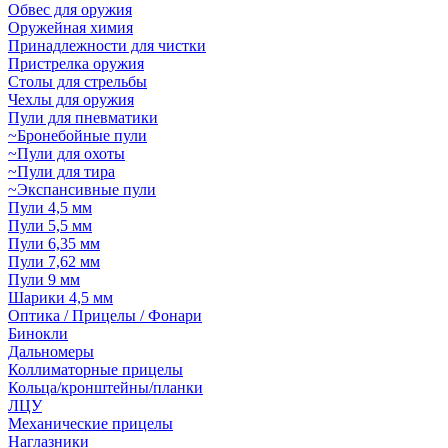
Обвес для оружия
Оружейная химия
Принадлежности для чистки
Пристрелка оружия
Столы для стрельбы
Чехлы для оружия
Пули для пневматики
~Бронебойные пули
~Пули для охоты
~Пули для тира
~Экспансивные пули
Пули 4,5 мм
Пули 5,5 мм
Пули 6,35 мм
Пули 7,62 мм
Пули 9 мм
Шарики 4,5 мм
Оптика / Прицелы / Фонари
Бинокли
Дальномеры
Коллиматорные прицелы
Кольца/кронштейны/планки
ЛЦУ
Механические прицелы
Наглазники