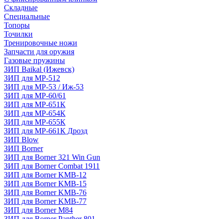
Складные
Специальные
Топоры
Точилки
Тренировочные ножи
Запчасти для оружия
Газовые пружины
ЗИП Baikal (Ижевск)
ЗИП для МР-512
ЗИП для МР-53 / Иж-53
ЗИП для МР-60/61
ЗИП для МР-651К
ЗИП для МР-654К
ЗИП для МР-655К
ЗИП для МР-661К Дрозд
ЗИП Blow
ЗИП Borner
ЗИП для Borner 321 Win Gun
ЗИП для Borner Combat 1911
ЗИП для Borner KMB-12
ЗИП для Borner KMB-15
ЗИП для Borner KMB-76
ЗИП для Borner KMB-77
ЗИП для Borner M84
ЗИП для Borner Panther 801