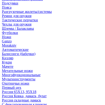
Подсумки
Пояса
Разгрузочные жилеты/системы
Ремни для оружия
Тактические перчатки
Чехлы для оружия
Шлемы / Балаклавы
Футболки
Ножи
Ganzo
Morakniv
Автоматические
Балисонги (бабочки)
Кизляр
Кукри
Мачете
Метательные ножи
Многофункциональные
Мультиинструменты
Охотничьи ножи
Первый цех
Россия 65Х13, 95Х18
Россия Ковка, дамаск, булат
Россия складные дамаск
С фиксированным клинком