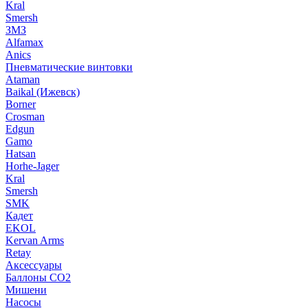
Kral
Smersh
ЗМЗ
Alfamax
Anics
Пневматические винтовки
Ataman
Baikal (Ижевск)
Borner
Crosman
Edgun
Gamo
Hatsan
Horhe-Jager
Kral
Smersh
SMK
Кадет
EKOL
Kervan Arms
Retay
Аксессуары
Баллоны СО2
Мишени
Насосы