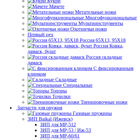
Кукри
Мачете
Метательные ножи
Многофункциональные
Мультиинструменты
Охотничьи ножи
Первый цех
Россия 65Х13, 95Х18
Россия Ковка,
дамаск, булат
Россия складные
дамаск
С фиксированным
клинком
Складные
Специальные
Топоры
Точилки
Тренировочные ножи
Запчасти для оружия
Газовые пружины
ЗИП Baikal (Ижевск)
ЗИП для МР-512
ЗИП для МР-53 / Иж-53
ЗИП для МР-60/61