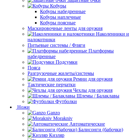
Защитные очки
Кобуры
Кобуры набедренные
Кобуры наплечные
Кобуры поясные
Маскировочные ленты для оружия
Наколенники и
налокотники
Питьевые системы / Фляги
Платформы
набедренные
Подсумки
Пояса
Разгрузочные жилеты/системы
Ремни для оружия
Тактические перчатки
Чехлы для оружия
Шлемы / Балаклавы
Футболки
Ножи
Ganzo
Morakniv
Автоматические
Балисонги (бабочки)
Кизляр