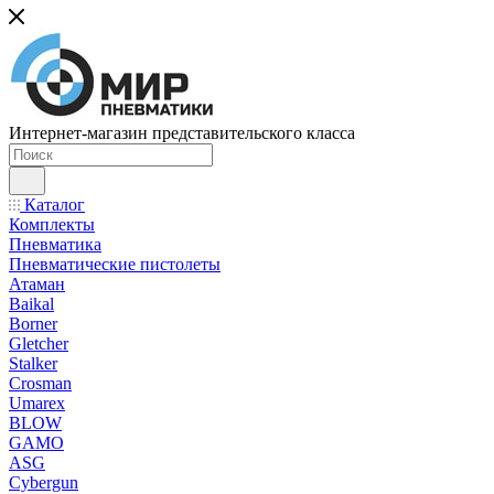
Интернет-магазин представительского класса
Каталог
Комплекты
Пневматика
Пневматические пистолеты
Атаман
Baikal
Borner
Gletcher
Stalker
Crosman
Umarex
BLOW
GAMO
ASG
Cybergun