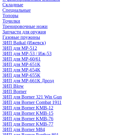
Складные
Специальные
Топоры
Точилки
Тренировочные ножи
Запчасти для оружия
Газовые пружины
ЗИП Baikal (Ижевск)
ЗИП для МР-512
ЗИП для МР-53 / Иж-53
ЗИП для МР-60/61
ЗИП для МР-651К
ЗИП для МР-654К
ЗИП для МР-655К
ЗИП для МР-661К Дрозд
ЗИП Blow
ЗИП Borner
ЗИП для Borner 321 Win Gun
ЗИП для Borner Combat 1911
ЗИП для Borner KMB-12
ЗИП для Borner KMB-15
ЗИП для Borner KMB-76
ЗИП для Borner KMB-77
ЗИП для Borner M84
ЗИП для Borner Panther 801