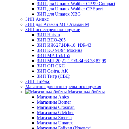
ЗИП для Umarex Walther СР 99 Compact
ЗИП для Umarex Walther СР Sport
ЗИП для Umarex XBG
ЗИП Аникс
ЗИП для Атаман М1 / Атаман М
ЗИП огнестрельное оружие
ЗИП Hatsan
ЗИП ВПО-205
ЗИП ИЖ-27,ИЖ-18, ИЖ-43
ЗИП КО-91/94 Мосина
ЗИП МР-153/155
ЗИП МЦ 20,21, ТОЗ-34,63,78,87,99
ЗИП ОП СКС
ЗИП Сайга, АК
ЗИП Тигр (СВД)
ЗИП ТиРэкс
Магазины для огнестрельного оружия
Магазины/обоймы
Магазины Anics
Магазины Borner
Магазины Crosman
Магазины Gletcher
Магазины Smersh
Магазины Umarex
Магазины Байкал (Ижевск)