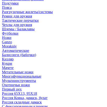
Подсумки
Пояса
Разгрузочные жилеты/системы
Ремни для оружия
Тактические перчатки
Чехлы для оружия
Шлемы / Балаклавы
Футболки
Ножи
Ganzo
Morakniv
Автоматические
Балисонги (бабочки)
Кизляр
Кукри
Мачете
Метательные ножи
Многофункциональные
Мультиинструменты
Охотничьи ножи
Первый цех
Россия 65Х13, 95Х18
Россия Ковка, дамаск, булат
Россия складные дамаск
С фиксированным клинком