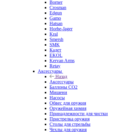
Borner
Crosman
Edgun
Gamo
Hatsan
Horhe-Jager
Kral
Smersh
SMK
Кадет
EKOL
Kervan Arms
Retay
Аксессуары
Назад
Аксессуары
Баллоны СО2
Мишени
Насосы
Обвес для оружия
Оружейная химия
Принадлежности для чистки
Пристрелка оружия
Столы для стрельбы
Чехлы для оружия