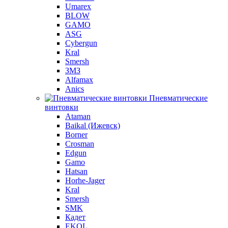
Umarex
BLOW
GAMO
ASG
Cybergun
Kral
Smersh
ЗМЗ
Alfamax
Anics
Пневматические
винтовки
Ataman
Baikal (Ижевск)
Borner
Crosman
Edgun
Gamo
Hatsan
Horhe-Jager
Kral
Smersh
SMK
Кадет
EKOL