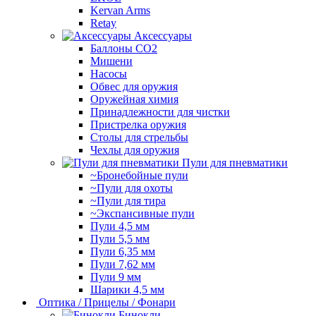
Kervan Arms
Retay
Аксессуары
Баллоны СО2
Мишени
Насосы
Обвес для оружия
Оружейная химия
Принадлежности для чистки
Пристрелка оружия
Столы для стрельбы
Чехлы для оружия
Пули для пневматики
~Бронебойные пули
~Пули для охоты
~Пули для тира
~Экспансивные пули
Пули 4,5 мм
Пули 5,5 мм
Пули 6,35 мм
Пули 7,62 мм
Пули 9 мм
Шарики 4,5 мм
Оптика / Прицелы / Фонари
Бинокли