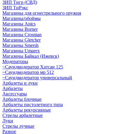
ЗИП Тигр (СВД)
ЗИП ТиРэкс
Магазины для огнестрельного оружия
Магазины/обоймы
Магазины Anics
Магазины Borner
Магазины Crosman
Магазины Gletcher
Магазины Smersh
Магазины Umarex
Магазины Байкал (Ижевск)
Модераторы
~Cаундмодератор Хатсан 125
~Саундмодератор мр 512
~Саундмодератор универсальный
Арбалеты и луки
Арбалеты
Аксессуары
Арбалеты блочные
Арбалеты пистолетного типа
Арбалеты рекурсивные
Стрелы арбалетные
Луки
Стрелы лучные
Разное