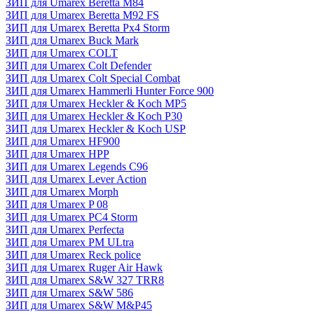
ЗИП для Umarex Beretta M84
ЗИП для Umarex Beretta M92 FS
ЗИП для Umarex Beretta Px4 Storm
ЗИП для Umarex Buck Mark
ЗИП для Umarex COLT
ЗИП для Umarex Colt Defender
ЗИП для Umarex Colt Special Combat
ЗИП для Umarex Hammerli Hunter Force 900
ЗИП для Umarex Heckler & Koch MP5
ЗИП для Umarex Heckler & Koch P30
ЗИП для Umarex Heckler & Koch USP
ЗИП для Umarex HF900
ЗИП для Umarex HPP
ЗИП для Umarex Legends C96
ЗИП для Umarex Lever Action
ЗИП для Umarex Morph
ЗИП для Umarex P 08
ЗИП для Umarex PC4 Storm
ЗИП для Umarex Perfecta
ЗИП для Umarex PM ULtra
ЗИП для Umarex Reck police
ЗИП для Umarex Ruger Air Hawk
ЗИП для Umarex S&W 327 TRR8
ЗИП для Umarex S&W 586
ЗИП для Umarex S&W M&P45