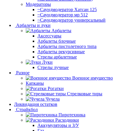
Модераторы
~Cаундмодератор Хатсан 125
~Саундмодератор мр 512
~Саундмодератор универсальный
Арбалеты и луки
Арбалеты
Аксессуары
Арбалеты блочные
Арбалеты пистолетного типа
Арбалеты рекурсивные
Стрелы арбалетные
Луки
Стрелы лучные
Разное
Военное имущество
Капканы
Рогатки
Стрелковые тиры
Чучела
Ликвидация остатков
Страйкбол
Пиротехника
Расходники
Аккумуляторы и З/У
Газ