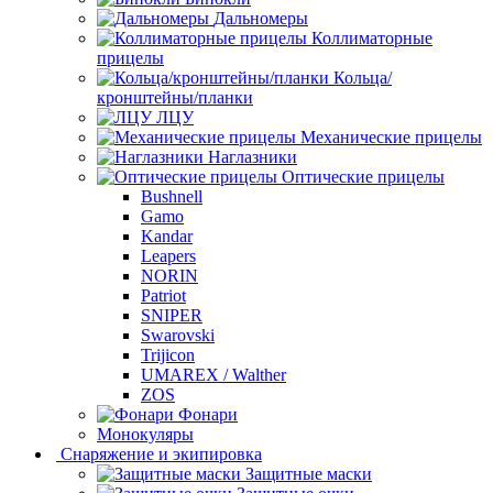
Дальномеры
Коллиматорные
прицелы
Кольца/
кронштейны/планки
ЛЦУ
Механические прицелы
Наглазники
Оптические прицелы
Bushnell
Gamo
Kandar
Leapers
NORIN
Patriot
SNIPER
Swarovski
Trijicon
UMAREX / Walther
ZOS
Фонари
Монокуляры
Снаряжение и экипировка
Защитные маски