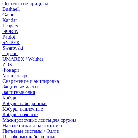
Оптические прицелы
Bushnell
Gamo
Kandar
Leapers
NORIN
Patriot
SNIPER
Swarovski
Trijicon
UMAREX / Walther
ZOS
Фонари
Монокуляры
Снаряжение и экипировка
Защитные маски
Защитные очки
Кобуры
Кобуры набедренные
Кобуры наплечные
Кобуры поясные
Маскировочные ленты для оружия
Наколенники и налокотники
Питьевые системы / Фляги
Платформы набедренные