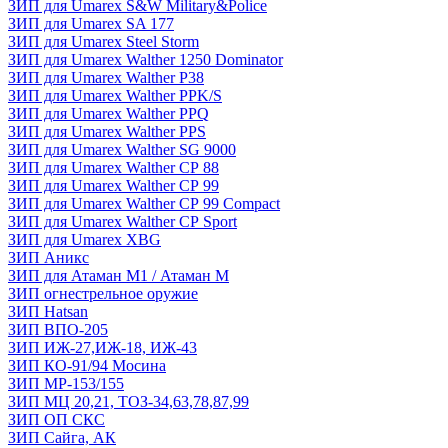
ЗИП для Umarex S&W Military&Police
ЗИП для Umarex SA 177
ЗИП для Umarex Steel Storm
ЗИП для Umarex Walther 1250 Dominator
ЗИП для Umarex Walther P38
ЗИП для Umarex Walther PPK/S
ЗИП для Umarex Walther PPQ
ЗИП для Umarex Walther PPS
ЗИП для Umarex Walther SG 9000
ЗИП для Umarex Walther СР 88
ЗИП для Umarex Walther СР 99
ЗИП для Umarex Walther СР 99 Compact
ЗИП для Umarex Walther СР Sport
ЗИП для Umarex XBG
ЗИП Аникс
ЗИП для Атаман М1 / Атаман М
ЗИП огнестрельное оружие
ЗИП Hatsan
ЗИП ВПО-205
ЗИП ИЖ-27,ИЖ-18, ИЖ-43
ЗИП КО-91/94 Мосина
ЗИП МР-153/155
ЗИП МЦ 20,21, ТОЗ-34,63,78,87,99
ЗИП ОП СКС
ЗИП Сайга, АК