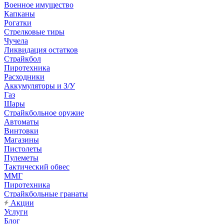
Военное имущество
Капканы
Рогатки
Стрелковые тиры
Чучела
Ликвидация остатков
Страйкбол
Пиротехника
Расходники
Аккумуляторы и З/У
Газ
Шары
Страйкбольное оружие
Автоматы
Винтовки
Магазины
Пистолеты
Пулеметы
Тактический обвес
ММГ
Пиротехника
Страйкбольные гранаты
Акции
Услуги
Блог