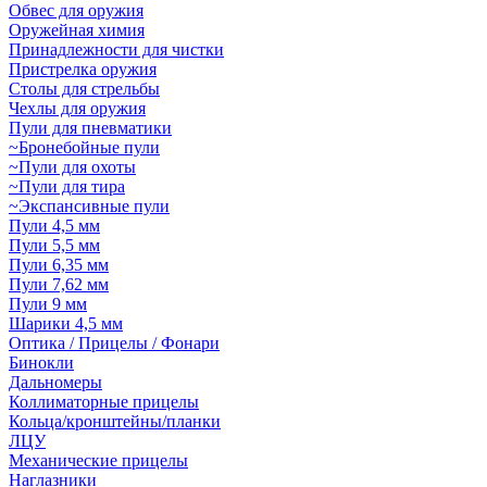
Обвес для оружия
Оружейная химия
Принадлежности для чистки
Пристрелка оружия
Столы для стрельбы
Чехлы для оружия
Пули для пневматики
~Бронебойные пули
~Пули для охоты
~Пули для тира
~Экспансивные пули
Пули 4,5 мм
Пули 5,5 мм
Пули 6,35 мм
Пули 7,62 мм
Пули 9 мм
Шарики 4,5 мм
Оптика / Прицелы / Фонари
Бинокли
Дальномеры
Коллиматорные прицелы
Кольца/кронштейны/планки
ЛЦУ
Механические прицелы
Наглазники