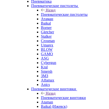
Пневматика
Пневматические пистолеты
Назад
Пневматические пистолеты
Атаман
Baikal
Borner
Gletcher
Stalker
Crosman
Umarex
BLOW
GAMO
ASG
Cybergun
Kral
Smersh
ЗМЗ
Alfamax
Anics
Пневматические винтовки
Назад
Пневматические винтовки
Ataman
Baikal (Ижевск)