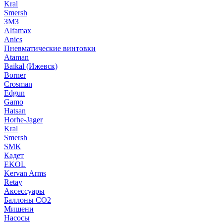
Kral
Smersh
ЗМЗ
Alfamax
Anics
Пневматические винтовки
Ataman
Baikal (Ижевск)
Borner
Crosman
Edgun
Gamo
Hatsan
Horhe-Jager
Kral
Smersh
SMK
Кадет
EKOL
Kervan Arms
Retay
Аксессуары
Баллоны СО2
Мишени
Насосы