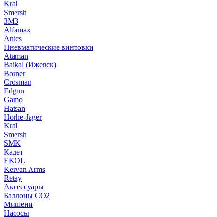
Kral
Smersh
ЗМЗ
Alfamax
Anics
Пневматические винтовки
Ataman
Baikal (Ижевск)
Borner
Crosman
Edgun
Gamo
Hatsan
Horhe-Jager
Kral
Smersh
SMK
Кадет
EKOL
Kervan Arms
Retay
Аксессуары
Баллоны СО2
Мишени
Насосы