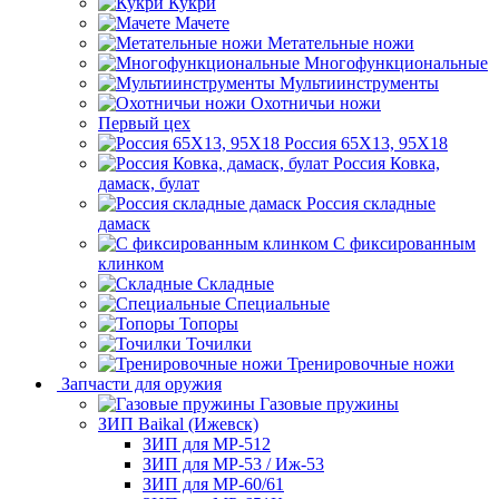
Кукри
Мачете
Метательные ножи
Многофункциональные
Мультиинструменты
Охотничьи ножи
Первый цех
Россия 65Х13, 95Х18
Россия Ковка,
дамаск, булат
Россия складные
дамаск
С фиксированным
клинком
Складные
Специальные
Топоры
Точилки
Тренировочные ножи
Запчасти для оружия
Газовые пружины
ЗИП Baikal (Ижевск)
ЗИП для МР-512
ЗИП для МР-53 / Иж-53
ЗИП для МР-60/61