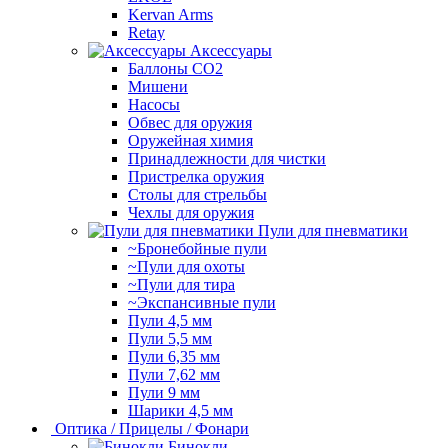
Kervan Arms
Retay
Аксессуары
Баллоны СО2
Мишени
Насосы
Обвес для оружия
Оружейная химия
Принадлежности для чистки
Пристрелка оружия
Столы для стрельбы
Чехлы для оружия
Пули для пневматики
~Бронебойные пули
~Пули для охоты
~Пули для тира
~Экспансивные пули
Пули 4,5 мм
Пули 5,5 мм
Пули 6,35 мм
Пули 7,62 мм
Пули 9 мм
Шарики 4,5 мм
Оптика / Прицелы / Фонари
Бинокли