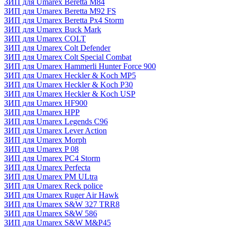
ЗИП для Umarex Beretta M84
ЗИП для Umarex Beretta M92 FS
ЗИП для Umarex Beretta Px4 Storm
ЗИП для Umarex Buck Mark
ЗИП для Umarex COLT
ЗИП для Umarex Colt Defender
ЗИП для Umarex Colt Special Combat
ЗИП для Umarex Hammerli Hunter Force 900
ЗИП для Umarex Heckler & Koch MP5
ЗИП для Umarex Heckler & Koch P30
ЗИП для Umarex Heckler & Koch USP
ЗИП для Umarex HF900
ЗИП для Umarex HPP
ЗИП для Umarex Legends C96
ЗИП для Umarex Lever Action
ЗИП для Umarex Morph
ЗИП для Umarex P 08
ЗИП для Umarex PC4 Storm
ЗИП для Umarex Perfecta
ЗИП для Umarex PM ULtra
ЗИП для Umarex Reck police
ЗИП для Umarex Ruger Air Hawk
ЗИП для Umarex S&W 327 TRR8
ЗИП для Umarex S&W 586
ЗИП для Umarex S&W M&P45