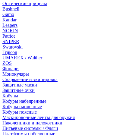
Оптические прицелы
Bushnell
Gamo
Kandar
Leapers
NORIN
Patriot
SNIPER
Swarovski
Trijicon
UMAREX / Walther
ZOS
Фонари
Монокуляры
Снаряжение и экипировка
Защитные маски
Защитные очки
Кобуры
Кобуры набедренные
Кобуры наплечные
Кобуры поясные
Маскировочные ленты для оружия
Наколенники и налокотники
Питьевые системы / Фляги
Платформы набедренные