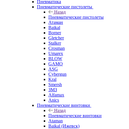
Пневматика
Пневматические пистолеты
Назад
Пневматические пистолеты
Атаман
Baikal
Borner
Gletcher
Stalker
Crosman
Umarex
BLOW
GAMO
ASG
Cybergun
Kral
Smersh
ЗМЗ
Alfamax
Anics
Пневматические винтовки
Назад
Пневматические винтовки
Ataman
Baikal (Ижевск)