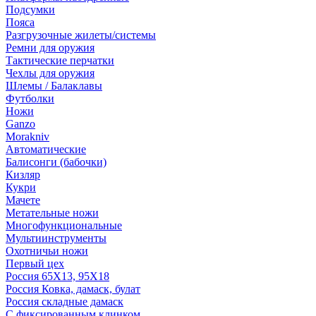
Подсумки
Пояса
Разгрузочные жилеты/системы
Ремни для оружия
Тактические перчатки
Чехлы для оружия
Шлемы / Балаклавы
Футболки
Ножи
Ganzo
Morakniv
Автоматические
Балисонги (бабочки)
Кизляр
Кукри
Мачете
Метательные ножи
Многофункциональные
Мультиинструменты
Охотничьи ножи
Первый цех
Россия 65Х13, 95Х18
Россия Ковка, дамаск, булат
Россия складные дамаск
С фиксированным клинком