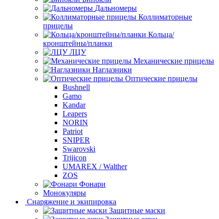
Дальномеры
Коллиматорные
прицелы
Кольца/
кронштейны/планки
ЛЦУ
Механические прицелы
Наглазники
Оптические прицелы
Bushnell
Gamo
Kandar
Leapers
NORIN
Patriot
SNIPER
Swarovski
Trijicon
UMAREX / Walther
ZOS
Фонари
Монокуляры
Снаряжение и экипировка
Защитные маски