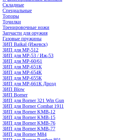
Складные
Специальные
Топоры
Точилки
Тренировочные ножи
Запчасти для оружия
Газовые пружины
ЗИП Baikal (Ижевск)
ЗИП для МР-512
ЗИП для МР-53 / Иж-53
ЗИП для МР-60/61
ЗИП для МР-651К
ЗИП для МР-654К
ЗИП для МР-655К
ЗИП для МР-661К Дрозд
ЗИП Blow
ЗИП Borner
ЗИП для Borner 321 Win Gun
ЗИП для Borner Combat 1911
ЗИП для Borner KMB-12
ЗИП для Borner KMB-15
ЗИП для Borner KMB-76
ЗИП для Borner KMB-77
ЗИП для Borner M84
ЗИП для Borner Panther 801