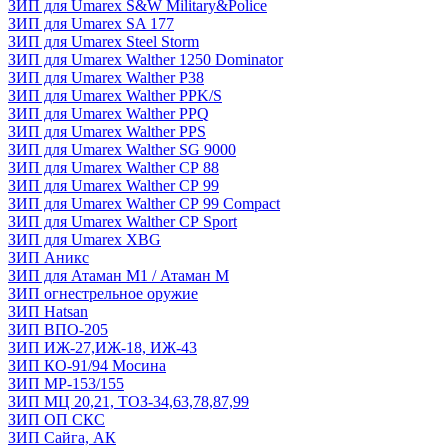
ЗИП для Umarex S&W Military&Police
ЗИП для Umarex SA 177
ЗИП для Umarex Steel Storm
ЗИП для Umarex Walther 1250 Dominator
ЗИП для Umarex Walther P38
ЗИП для Umarex Walther PPK/S
ЗИП для Umarex Walther PPQ
ЗИП для Umarex Walther PPS
ЗИП для Umarex Walther SG 9000
ЗИП для Umarex Walther СР 88
ЗИП для Umarex Walther СР 99
ЗИП для Umarex Walther СР 99 Compact
ЗИП для Umarex Walther СР Sport
ЗИП для Umarex XBG
ЗИП Аникс
ЗИП для Атаман М1 / Атаман М
ЗИП огнестрельное оружие
ЗИП Hatsan
ЗИП ВПО-205
ЗИП ИЖ-27,ИЖ-18, ИЖ-43
ЗИП КО-91/94 Мосина
ЗИП МР-153/155
ЗИП МЦ 20,21, ТОЗ-34,63,78,87,99
ЗИП ОП СКС
ЗИП Сайга, АК