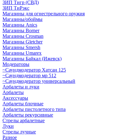
ЗИП Тигр (СВД)
ЗИП ТиРэкс
Магазины для огнестрельного оружия
Магазины/обоймы
Магазины Anics
Магазины Borner
Магазины Crosman
Магазины Gletcher
Магазины Smersh
Магазины Umarex
Магазины Байкал (Ижевск)
Модераторы
~Cаундмодератор Хатсан 125
~Саундмодератор мр 512
~Саундмодератор универсальный
Арбалеты и луки
Арбалеты
Аксессуары
Арбалеты блочные
Арбалеты пистолетного типа
Арбалеты рекурсивные
Стрелы арбалетные
Луки
Стрелы лучные
Разное