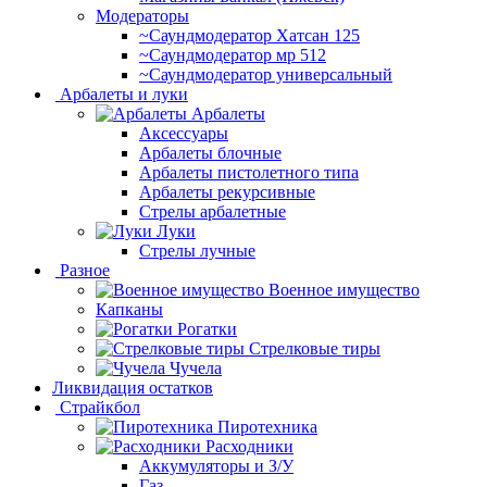
Модераторы
~Cаундмодератор Хатсан 125
~Саундмодератор мр 512
~Саундмодератор универсальный
Арбалеты и луки
Арбалеты
Аксессуары
Арбалеты блочные
Арбалеты пистолетного типа
Арбалеты рекурсивные
Стрелы арбалетные
Луки
Стрелы лучные
Разное
Военное имущество
Капканы
Рогатки
Стрелковые тиры
Чучела
Ликвидация остатков
Страйкбол
Пиротехника
Расходники
Аккумуляторы и З/У
Газ