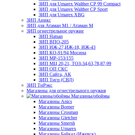
ЗИП для Umarex Walther СР 99 Compact
ЗИП для Umarex Walther СР Sport
ЗИП для Umarex XBG
ЗИП Аникс
ЗИП для Атаман М1 / Атаман М
ЗИП огнестрельное оружие
ЗИП Hatsan
ЗИП ВПО-205
ЗИП ИЖ-27,ИЖ-18, ИЖ-43
ЗИП КО-91/94 Мосина
ЗИП МР-153/155
ЗИП МЦ 20,21, ТОЗ-34,63,78,87,99
ЗИП ОП СКС
ЗИП Сайга, АК
ЗИП Тигр (СВД)
ЗИП ТиРэкс
Магазины для огнестрельного оружия
Магазины/обоймы
Магазины Anics
Магазины Borner
Магазины Crosman
Магазины Gletcher
Магазины Smersh
Магазины Umarex
Магазины Байкал (Ижевск)