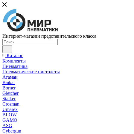
Интернет-магазин представительского класса
Каталог
Комплекты
Пневматика
Пневматические пистолеты
Атаман
Baikal
Borner
Gletcher
Stalker
Crosman
Umarex
BLOW
GAMO
ASG
Cybergun