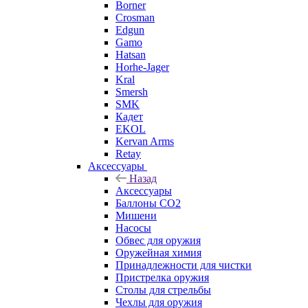
Borner
Crosman
Edgun
Gamo
Hatsan
Horhe-Jager
Kral
Smersh
SMK
Кадет
EKOL
Kervan Arms
Retay
Аксессуары
Назад
Аксессуары
Баллоны СО2
Мишени
Насосы
Обвес для оружия
Оружейная химия
Принадлежности для чистки
Пристрелка оружия
Столы для стрельбы
Чехлы для оружия