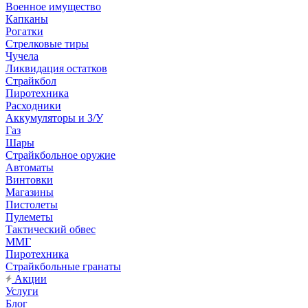
Военное имущество
Капканы
Рогатки
Стрелковые тиры
Чучела
Ликвидация остатков
Страйкбол
Пиротехника
Расходники
Аккумуляторы и З/У
Газ
Шары
Страйкбольное оружие
Автоматы
Винтовки
Магазины
Пистолеты
Пулеметы
Тактический обвес
ММГ
Пиротехника
Страйкбольные гранаты
Акции
Услуги
Блог