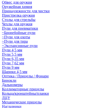
Обвес для оружия
Оружейная химия
Принадлежности для чистки
Пристрелка оружия
Столы для стрельбы
Чехлы для оружия
Пули для пневматики
~Бронебойные пули
~Пули для охоты
~Пули для тира
~Экспансивные пули
Пули 4,5 мм
Пули 5,5 мм
Пули 6,35 мм
Пули 7,62 мм
Пули 9 мм
Шарики 4,5 мм
Оптика / Прицелы / Фонари
Бинокли
Дальномеры
Коллиматорные прицелы
Кольца/кронштейны/планки
ЛЦУ
Механические прицелы
Наглазники