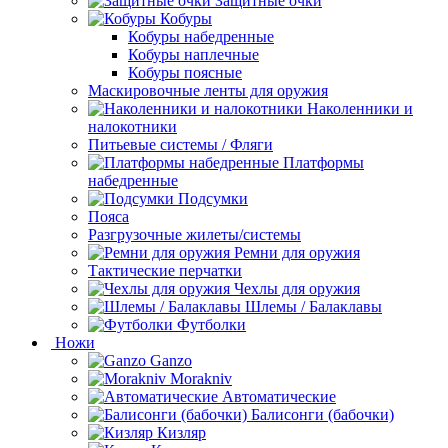
Защитные очки
Кобуры
Кобуры набедренные
Кобуры наплечные
Кобуры поясные
Маскировочные ленты для оружия
Наколенники и
налокотники
Питьевые системы / Фляги
Платформы
набедренные
Подсумки
Пояса
Разгрузочные жилеты/системы
Ремни для оружия
Тактические перчатки
Чехлы для оружия
Шлемы / Балаклавы
Футболки
Ножи
Ganzo
Morakniv
Автоматические
Балисонги (бабочки)
Кизляр