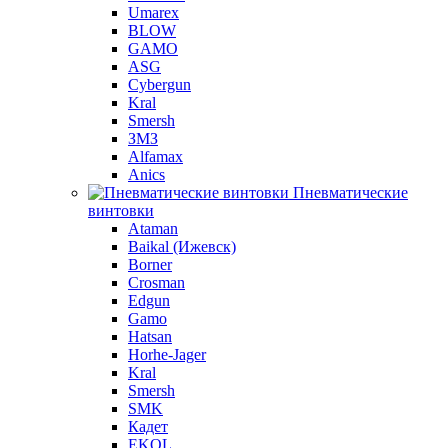
Umarex
BLOW
GAMO
ASG
Cybergun
Kral
Smersh
ЗМЗ
Alfamax
Anics
Пневматические
винтовки
Ataman
Baikal (Ижевск)
Borner
Crosman
Edgun
Gamo
Hatsan
Horhe-Jager
Kral
Smersh
SMK
Кадет
EKOL