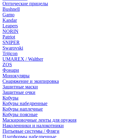
Оптические прицелы
Bushnell
Gamo
Kandar
Leapers
NORIN
Patriot
SNIPER
Swarovski
Trijicon
UMAREX / Walther
ZOS
Фонари
Монокуляры
Снаряжение и экипировка
Защитные маски
Защитные очки
Кобуры
Кобуры набедренные
Кобуры наплечные
Кобуры поясные
Маскировочные ленты для оружия
Наколенники и налокотники
Питьевые системы / Фляги
Платформы набедренные