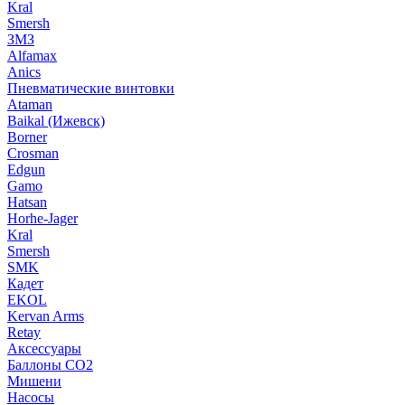
Kral
Smersh
ЗМЗ
Alfamax
Anics
Пневматические винтовки
Ataman
Baikal (Ижевск)
Borner
Crosman
Edgun
Gamo
Hatsan
Horhe-Jager
Kral
Smersh
SMK
Кадет
EKOL
Kervan Arms
Retay
Аксессуары
Баллоны СО2
Мишени
Насосы