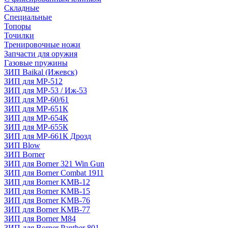
Складные
Специальные
Топоры
Точилки
Тренировочные ножи
Запчасти для оружия
Газовые пружины
ЗИП Baikal (Ижевск)
ЗИП для МР-512
ЗИП для МР-53 / Иж-53
ЗИП для МР-60/61
ЗИП для МР-651К
ЗИП для МР-654К
ЗИП для МР-655К
ЗИП для МР-661К Дрозд
ЗИП Blow
ЗИП Borner
ЗИП для Borner 321 Win Gun
ЗИП для Borner Combat 1911
ЗИП для Borner KMB-12
ЗИП для Borner KMB-15
ЗИП для Borner KMB-76
ЗИП для Borner KMB-77
ЗИП для Borner M84
ЗИП для Borner Panther 801