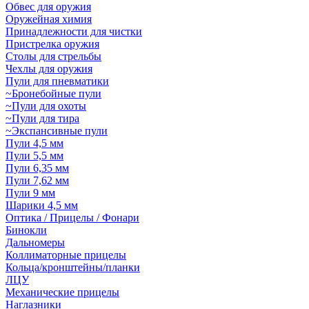
Обвес для оружия
Оружейная химия
Принадлежности для чистки
Пристрелка оружия
Столы для стрельбы
Чехлы для оружия
Пули для пневматики
~Бронебойные пули
~Пули для охоты
~Пули для тира
~Экспансивные пули
Пули 4,5 мм
Пули 5,5 мм
Пули 6,35 мм
Пули 7,62 мм
Пули 9 мм
Шарики 4,5 мм
Оптика / Прицелы / Фонари
Бинокли
Дальномеры
Коллиматорные прицелы
Кольца/кронштейны/планки
ЛЦУ
Механические прицелы
Наглазники