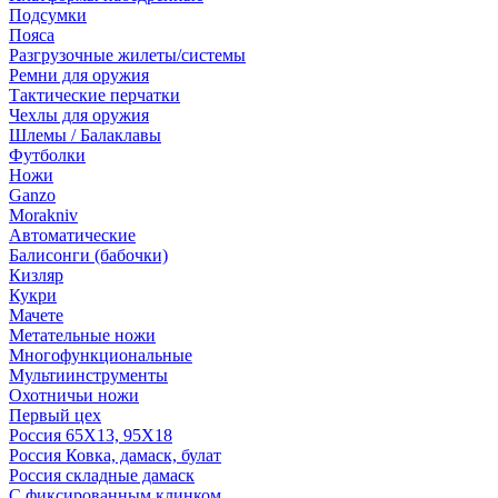
Подсумки
Пояса
Разгрузочные жилеты/системы
Ремни для оружия
Тактические перчатки
Чехлы для оружия
Шлемы / Балаклавы
Футболки
Ножи
Ganzo
Morakniv
Автоматические
Балисонги (бабочки)
Кизляр
Кукри
Мачете
Метательные ножи
Многофункциональные
Мультиинструменты
Охотничьи ножи
Первый цех
Россия 65Х13, 95Х18
Россия Ковка, дамаск, булат
Россия складные дамаск
С фиксированным клинком