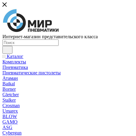
Интернет-магазин представительского класса
Каталог
Комплекты
Пневматика
Пневматические пистолеты
Атаман
Baikal
Borner
Gletcher
Stalker
Crosman
Umarex
BLOW
GAMO
ASG
Cybergun